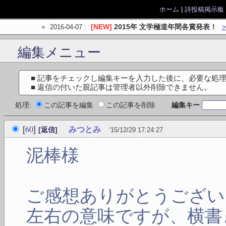
ホーム
|
詩投稿掲示板
2016-04-07
:
[NEW]
2015年 文学極道年間各賞発表！
編集メニュー
■ 記事をチェックし編集キーを入力した後に、必要な処
■ 返信の付いた親記事は管理者以外削除できません。
処理:
この記事を編集
この記事を削除
編集キー
60
[
]
みつとみ
[返信]
'15/12/29 17:24:27
泥棒様
ご感想ありがとうござい
左右の意味ですが、横書