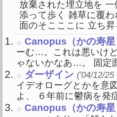
放棄された埋立地を 一
添って歩く 雑草に覆わ
面のそこここに 立ち昇る
Canopus（かの寿
ーむ…。これは悪いけ
ゃないかなあ…。 固定面
ダーザイン
('04/12/25
イデオローグとかを意
よ、 ６年前に鬱病を発症し
Canopus（かの寿