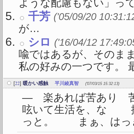
ような配慮もない」っての 
千芳
('05/09/20 10:31:1
が…
シロ
('16/04/12 17:49:0
喩ではあるが、そのま
私の好みの一つです。 最 .
22
[
]
暖かい感触
平川綾真智
('07/03/15 15:32:13)
― 楽あれば苦あり
呟いて生活を、な 
っと。 まぁ、はっきり