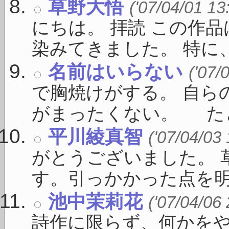
草野大悟
('07/04/01 13
にちは。 拝読 この作
染みてきました。 特に、 
名前はいらない
('07/
で胸焼けがする。 自ら
がまったくない。 たとえ
平川綾真智
('07/04/03
がとうございました。 
す。引っかかった点を明確に
池中茉莉花
('07/04/06
詩作に限らず、何かを