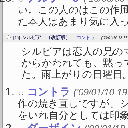
い。この人のはこの作
た本人はあまり気に入って
45
[
]
シルビア （改訂版）
コントラ
('09/01/10 18:55
シルビアは恋人の兄の
からかわれても、黙っ
た。雨上がりの日曜日。表
コントラ
('09/01/10 19
作の焼き直しですが、
をいれ自分としては印象が
ダーザイン