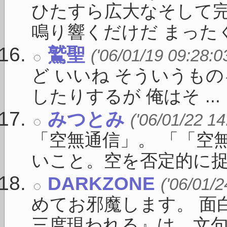
ひたすら広大なそして
鳴り響くだけだ まったくそ
鷲聖
('06/01/19 09:28:0
ど いいね そういうも
したりするが 俺はそ ...
みつとみ
('06/01/22 14
「空無通信」。 「「空
いこと。空を否定的に捉え 
DARKZONE
('06/01/2
めてお邪魔します。 面
三度現われる』は、文句なし