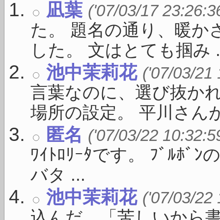
凪葉
('07/03/17 23:26:3
た。 題名の通り、暖か
した。 文はとても掴み ..
池中茉莉花
('07/03/21
言葉なのに、選び抜かれ
場所の設定。 平川さんがい
匿名
('07/03/22 10:32:5
ﾜｲﾄﾛﾘｰﾀです。 ﾌﾞﾙ
バタ ...
池中茉莉花
('07/03/22
込んだ、「苦しいから