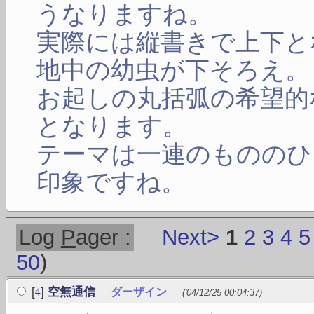
うなりますね。
実際には縦書きで上下と
地中の幼虫が下そろえ。
お起しの丸括弧の希望的
となります。
テーマは一連のもののひ
印象ですね。
Log
P
ager :
Next>
1
2
3
4
5
50
)
4
[
]
空無通信
ダーザイン
('04/12/25 00:04:37)