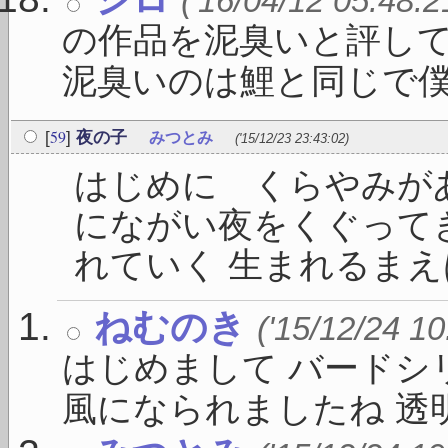
('16/04/12 05:48:2
の作品を泥臭いと評し
泥臭いのは鯉と同じで僕 .
59
[
]
夜の子
みつとみ
('15/12/23 23:43:02)
はじめに くらやみが
にながい夜をくぐって
れていく 生まれるまえは
ねむのき
('15/12/24 10
はじめまして バードシ
風になられましたね 透明で