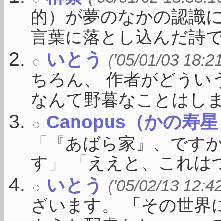
的）が夢のなかの認識に
言葉に落とし込んだ詩で .
いとう
('05/01/03 18:2
ちろん、 作者がどうい
なんて野暮なことはしま .
Canopus（かの寿
「『あばら家』、ですか
す」 「ええと、これはつ
いとう
('05/02/13 12:4
ざいます。 「その世界