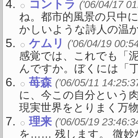
コントラ
('06/04/17 01
ね。都市的風景の只中
かしいような詩人の温かい
ケムリ
('06/04/19 00:5
感覚では、これでも「
んですか。ぼくには「丁度い
苺森
('06/05/11 14:25:3
に、今この自分という
現実世界をとりまく万物（ 
理来
('06/05/19 23:46:3
を…… 残します。 微