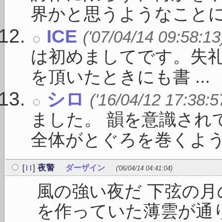
界かと思うようなことに向
ICE
('07/04/14 09:58:13
は初めましてです。失礼
を頂いたときにも書 ...
シロ
('16/04/12 17:38:5
ました。 韻を意識され
全体がとぐろを巻くよう .
11
[
]
夜警
ダーザイン
('06/04/14 04:41:04)
風の強い夜だ 下弦の月
を作っていた薄雲が通