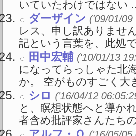
いていたわけではない ..
ダーザイン
('09/01/09
レス、申し訳ありません。
記という言葉を、此処で私 
田中宏輔
('10/01/13 19
になってらっしゃた北
か。 空がものすごく大きく
シロ
('16/04/12 06:05:2
と、瞑想状態へと導かれ
者含め批評家さんたちの賛 
アルフ・Ｏ
('16/05/05