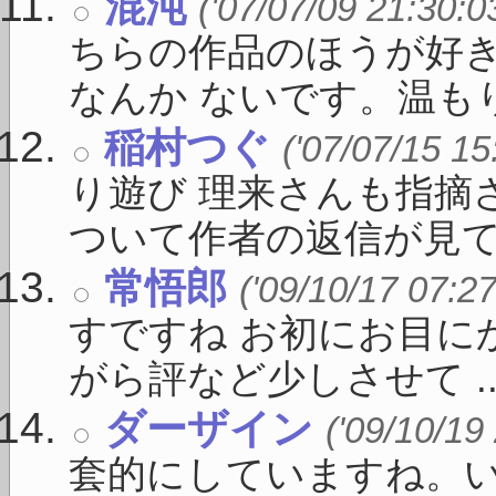
混沌
('07/07/09 21:30:0
ちらの作品のほうが好
なんか ないです。温もり 
稲村つぐ
('07/07/15 15
り遊び 理来さんも指摘
ついて作者の返信が見て .
常悟郎
('09/10/17 07:27
すですね お初にお目に
がら評など少しさせて ..
ダーザイン
('09/10/19
套的にしていますね。