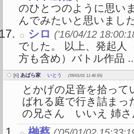
のひとつのように思いま
んでみたいと思いました .
シロ
('16/04/12 18:00:1
でした。 以上、発起人
方も含め）バトル作品 ..
6
[
]
あばら家
いとう
('05/01/01 11:46:55)
とかげの足音を拾って
ばれる庭で行き詰まった
の兄さん いいえ 姉さん
榊蔡
('05/01/02 15:33:1