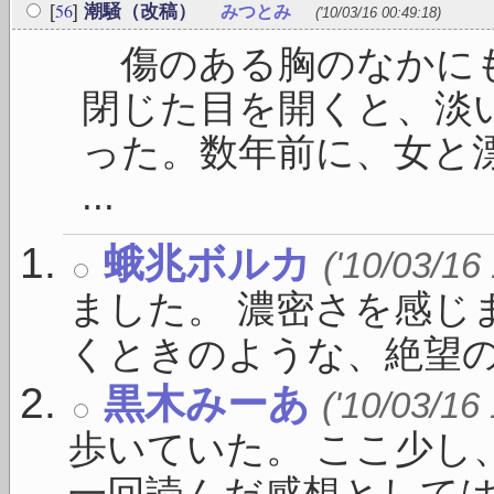
56
[
]
潮騒（改稿）
みつとみ
('10/03/16 00:49:18)
傷のある胸のなかにも
閉じた目を開くと、淡
った。数年前に、女と
...
蛾兆ボルカ
('10/03/16
ました。 濃密さを感じ
くときのような、絶望の愉し
黒木みーあ
('10/03/16
歩いていた。 ここ少し