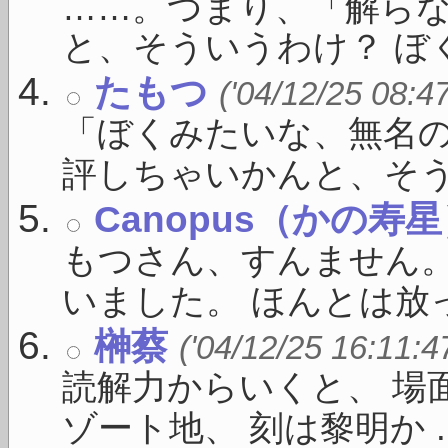
……。つまり、「解ら
と、そういうわけ？ ぼく
たもつ
('04/12/25 08:4
「ぼくみたいな、無名
評しちゃいかんと、そうい 
Canopus（かの寿
もつさん、すんません
いました。 ほんとは放っ
榊蔡
('04/12/25 16:11:4
読解力からいくと、 場
ゾート地、 刻は黎明か ..