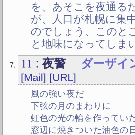
を、あそこを夜通る
が、人口が札幌に集
のでしょう、このと
と地味になってしま
11
:
夜警
ダーザイ
[Mail]
[URL]
風の強い夜だ
下弦の月のまわりに
虹色の光の輪を作ってい
窓辺に焼きついた油色の