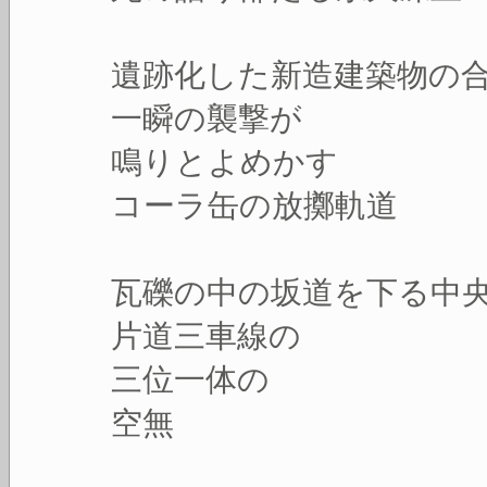
遺跡化した新造建築物の
一瞬の襲撃が
鳴りとよめかす
コーラ缶の放擲軌道
瓦礫の中の坂道を下る中
片道三車線の
三位一体の
空無