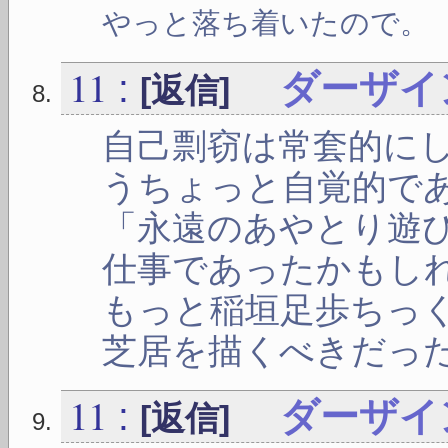
やっと落ち着いたので。
11
:
ダーザイ
[返信]
自己剽窃は常套的に
うちょっと自覚的で
「永遠のあやとり遊
仕事であったかもし
もっと稲垣足歩ちっ
芝居を描くべきだっ
11
:
ダーザイ
[返信]