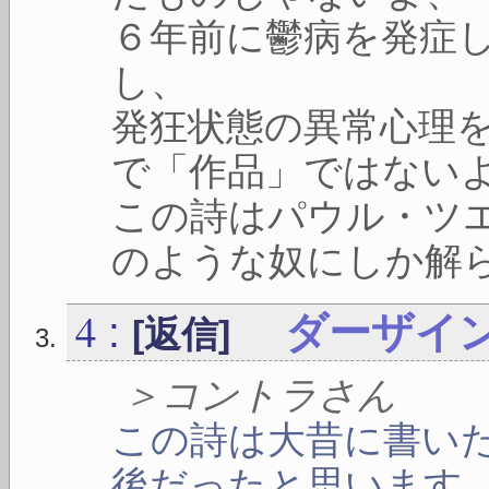
６年前に鬱病を発症
し、
発狂状態の異常心理
で「作品」ではない
この詩はパウル・ツ
のような奴にしか解
4
:
ダーザイ
[返信]
＞コントラさん
この詩は大昔に書い
後だったと思います