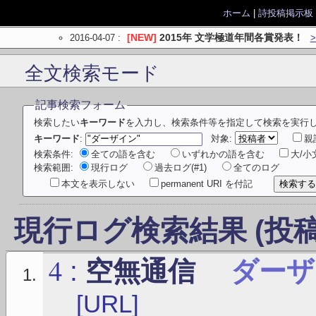
ホーム
|
詩投稿掲示板
2016-04-07
:
[NEW]
2015年 文学極道年間各賞発表！
全文検索モード
記事検索フォーム
検索したい
キーワード
を入力し、検索条件等を指定して検索を実行
キーワード
:
対象:
親
検索条件:
全ての語を含む
いずれかの語を含む
大/
検索範囲:
現行ログ
過去ログ(#1)
全てのログ
本文を表示しない
permanent URI を付記
現行ログ検索結果 (投稿
4
:
空無通信
ダーザ
[URL]