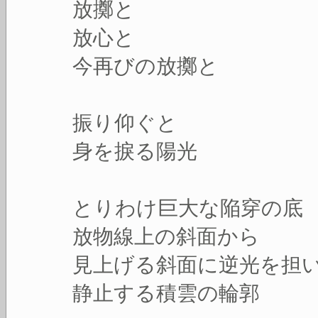
放擲と
放心と
今再びの放擲と
振り仰ぐと
身を捩る陽光
とりわけ巨大な陥穿の底
放物線上の斜面から
見上げる斜面に逆光を担
静止する積雲の輪郭