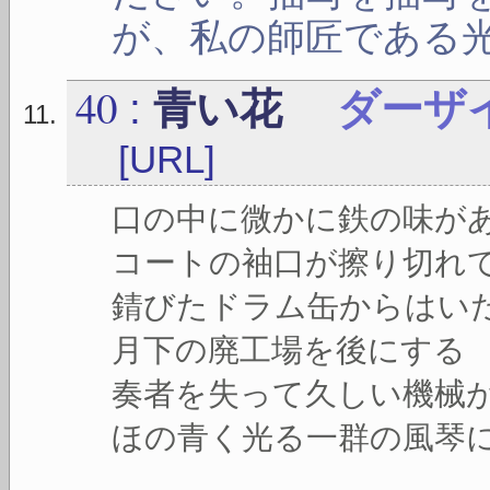
が、私の師匠である
40
:
青い花
ダーザ
[URL]
口の中に微かに鉄の味が
コートの袖口が擦り切れ
錆びたドラム缶からはい
月下の廃工場を後にする
奏者を失って久しい機械
ほの青く光る一群の風琴