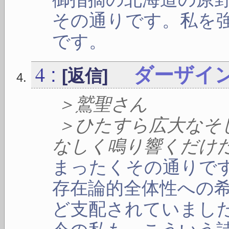
その通りです。私を
です。
4
:
ダーザイ
[返信]
＞鷲聖さん
＞ひたすら広大なそ
なしく鳴り響くだけ
まったくその通りで
存在論的全体性への
ど支配されていまし