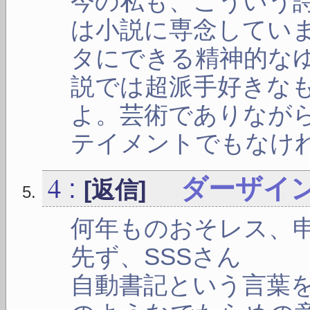
今の私も、こういう
は小説に専念してい
タにできる精神的な
説では超派手好きな
よ。芸術でありなが
テイメントでもなけ
4
:
ダーザイ
[返信]
何年ものおそレス、
先ず、SSSさん
自動書記という言葉