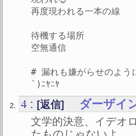
再度現われる一本の線
待機する場所
空無通信
# 漏れも嫌がらせのよう
`)ﾆﾔﾆﾔ
4
:
ダーザイ
[返信]
文学的決意、イデオ
たものじゃないよ、