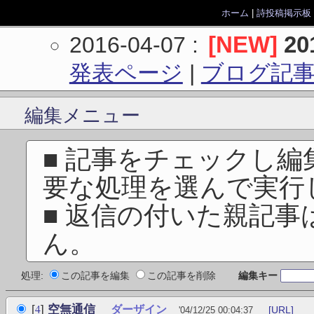
ホーム
|
詩投稿掲示板
[NEW]
2
2016-04-07
:
発表ページ
|
ブログ記
編集メニュー
■ 記事をチェックし
要な処理を選んで実行
■ 返信の付いた親記
ん。
処理:
この記事を編集
この記事を削除
編集キー
4
[
]
空無通信
ダーザイン
[URL]
'04/12/25 00:04:37