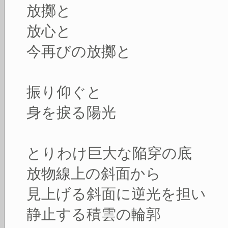
放擲と
放心と
今再びの放擲と
振り仰ぐと
身を捩る陽光
とりわけ巨大な陥穿の底
放物線上の斜面から
見上げる斜面に逆光を担い
静止する積雲の輪郭