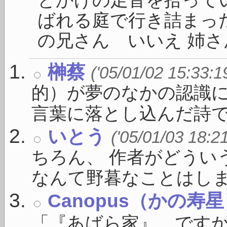
ばれる庭で行き詰まった
の兄さん いいえ 姉さん
榊蔡
('05/01/02 15:33:1
的）が夢のなかの認識に
言葉に落とし込んだ詩で .
いとう
('05/01/03 18:2
ちろん、 作者がどうい
なんて野暮なことはしま .
Canopus（かの寿
「『あばら家』、ですか