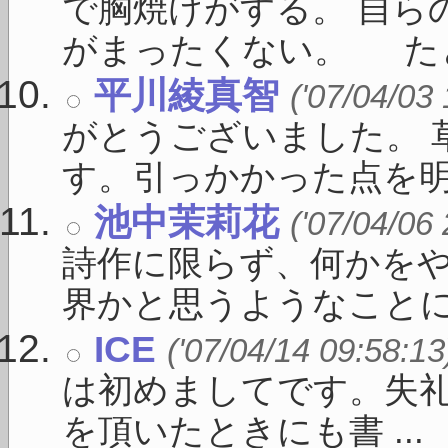
で胸焼けがする。 自ら
がまったくない。 たとえ
平川綾真智
('07/04/03
がとうございました。 
す。引っかかった点を明確に
池中茉莉花
('07/04/06
詩作に限らず、何かを
界かと思うようなことに向
ICE
('07/04/14 09:58:13
は初めましてです。失礼
を頂いたときにも書 ...