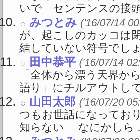
いで センテンスの接頭に 
みつとみ
('16/07/14 00
が、起こしのカッコは
結していない符号でしょう 
田中恭平
('16/07/14 02
「全体から漂う天界か
語り」にチルアウトしてく 
山田太郎
('16/07/20 05
つもお世話になってお
知らない なにかしら ..