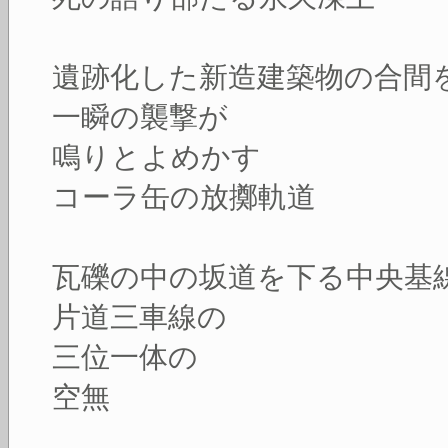
遺跡化した新造建築物の合間
一瞬の襲撃が
鳴りとよめかす
コーラ缶の放擲軌道
瓦礫の中の坂道を下る中央基
片道三車線の
三位一体の
空無