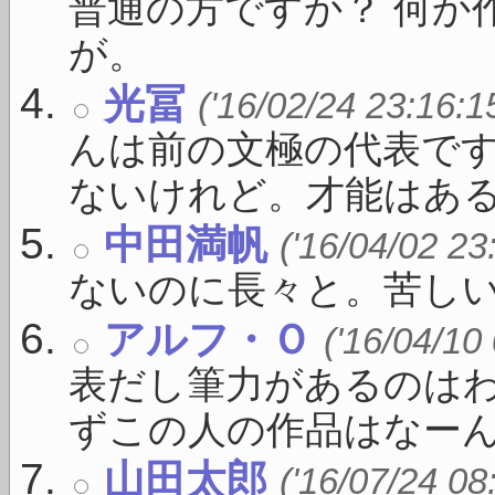
普通の方ですか？ 何か
が。
光冨
('16/02/24 23:16:1
んは前の文極の代表で
ないけれど。才能はある .
中田満帆
('16/04/02 23
ないのに長々と。苦し
アルフ・Ｏ
('16/04/10
表だし筆力があるのは
ずこの人の作品はなーんか
山田太郎
('16/07/24 08