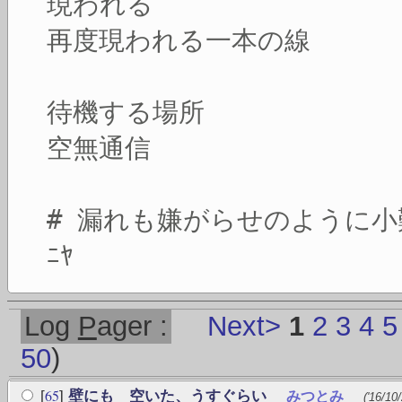
現われる
再度現われる一本の線
待機する場所
空無通信
# 漏れも嫌がらせのように小難
ﾆﾔ
Log
P
ager :
Next>
1
2
3
4
5
50
)
65
[
]
壁にも 空いた、うすぐらい
みつとみ
('16/10