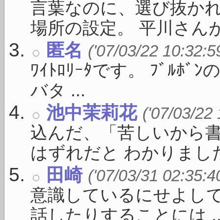
言葉なのに、選び抜かれ
場所の設定。 平川さんがい
匿名
('07/03/22 10:32:5
ﾜｲﾄﾛﾘｰﾀです。 ﾌﾞﾙ
バタ ...
池中茉莉花
('07/03/22
込んだ、「苦しいから
はずれだと わかりました。
田崎
('07/03/31 02:35:4
意識しているにせよし
話したりすることには ..