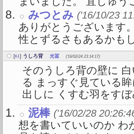
まいました。 宜しゅうご 
みつとみ
('16/10/23 11
ありがとうございます
性とずるさもあるかもしれ
61
[
]
うしろ背
光冨
('16/02/24 23:14:17)
そのうしろ背の壁に 
る まっすぐ見ている眸
出しに くすむ羽をすぼめて
泥棒
('16/02/28 20:26:4
想を書いていいのか わ