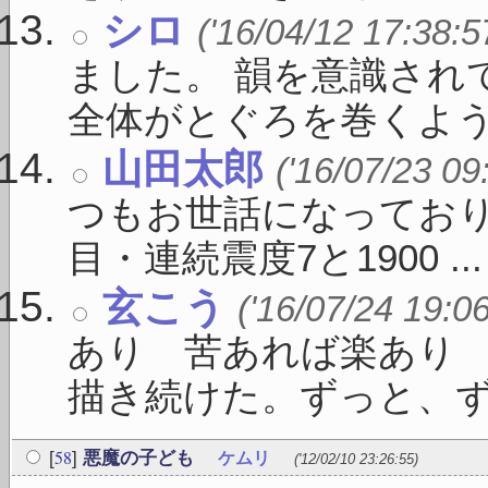
シロ
('16/04/12 17:38:5
ました。 韻を意識され
全体がとぐろを巻くよう .
山田太郎
('16/07/23 09
つもお世話になっており
目・連続震度7と1900 ...
玄こう
('16/07/24 19:0
あり 苦あれば楽あり
描き続けた。ずっと、ずっと
58
[
]
悪魔の子ども
ケムリ
('12/02/10 23:26:55)