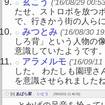
玄こう
('16/08/29 00:5
たせ、ストロボを放つ
で、行きかう街の人らにみ
みつとみ
('16/08/30 19
しろ背」という人物の
意識していたようです。 「
アラメルモ
('16/09/11
した。 わたしも園理さ
を意識させられましたね。 
6
[
]
あばら家
いとう
('05/01/01 11:46:55)
とかげの足音を拾って