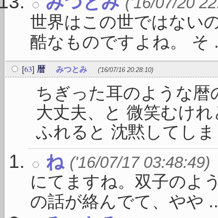
みつとみ
('16/07/20 22
世界はこの世ではないの
酷なものですよね。 そ ..
63
[
]
暦
みつとみ
('16/07/16 20:28:10)
ちぎった耳のような暦
大丈夫、と 微笑むけれ
ふれると 沈黙してしまうの
ね
('16/07/17 03:48:49)
にてますね。双子のよう
の話が絡んでて、やや ..