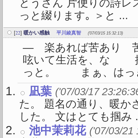
とうさん 片便りの詩レ
っと綴ります｡ ＞と ...
22
[
]
暖かい感触
平川綾真智
('07/03/15 15:32:13)
― 楽あれば苦あり
呟いて生活を、な 
っと。 まぁ、はっきり
凪葉
('07/03/17 23:26:3
た。 題名の通り、暖か
した。 文はとても掴み ..
池中茉莉花
('07/03/21