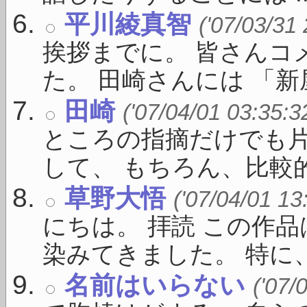
平川綾真智
('07/03/31
挨拶までに。 皆さんコ
た。 田崎さんには 「新屋敷
田崎
('07/04/01 03:35:3
ところの指摘だけでも
して、 もちろん、比較的 .
草野大悟
('07/04/01 13
にちは。 拝読 この作
染みてきました。 特に、 
名前はいらない
('07/