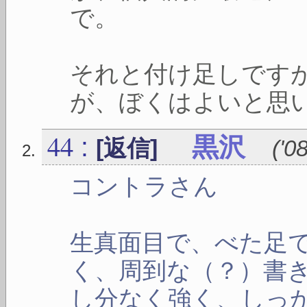
で。
それと付け足しです
が、ぼくはよいと思
44
:
黒沢
[返信]
(
'0
コントラさん
生真面目で、べた足
く、周到な（？）書
し分なく強く、しっ