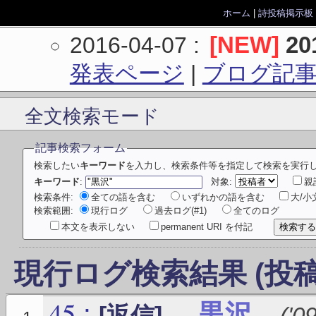
ホーム
|
詩投稿掲示板
[NEW]
2
2016-04-07
:
発表ページ
|
ブログ記
全文検索モード
記事検索フォーム
検索したい
キーワード
を入力し、検索条件等を指定して検索を実行
キーワード
:
対象:
親
検索条件:
全ての語を含む
いずれかの語を含む
大/
検索範囲:
現行ログ
過去ログ(#1)
全てのログ
本文を表示しない
permanent URI を付記
現行ログ検索結果 (投稿
45
:
黒沢
[返信]
(
'0