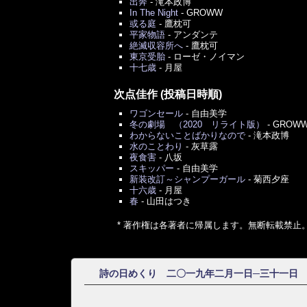
出奔
-
滝本政博
In The Night
-
GROWW
或る庭
-
鷹枕可
平家物語
-
アンダンテ
絶滅収容所へ
-
鷹枕可
東京受胎
-
ローゼ・ノイマン
十七歳
-
月屋
次点佳作 (投稿日時順)
ワゴンセール
-
自由美学
冬の劇場 （2020 リライト版）
-
GROW
わからないことばかりなので
-
滝本政博
水のことわり
-
灰草露
夜食害
-
八坂
スキッパー
-
自由美学
新装改訂～シャンプーガール
-
菊西夕座
十六歳
-
月屋
春
-
山田はつき
* 著作権は各著者に帰属します。無断転載禁止
詩の日めくり 二〇一九年二月一日─三十一日