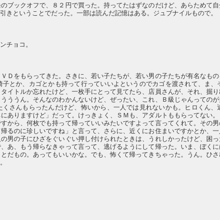
条のブックオフで、８２円で買った。持ってたはずなのだけど、あらためて自
％引きということでだった。一部は読んだ記憶はある。ジュブナイルもので。
インチョコ。
ＤＶＤをもらってきた。さきに、若い子たちが、若い男の子たちが有名なもの
椅子とか、カゴとかも持って行っていいよというのでカゴを渡されて、ま、
うタイトルか忘れたけど、一枚手にとって見てたら、店員さんが、それ、掘り
ううううん。そんなのわかんないけど、ぜったい、これ、Ｂ級じゃんってのが
たくさんもらったんだけど、怖いから、一人では見れないかも。ヒロくん、
ちにありますけど」だって。けっきょく、ＳＭも、アダルトももらってない。
ですから、何枚でも持って帰っていいみたいですよって言ってくれて。その男
て帰るのに珍しいですね」と言って、さらに、近くにお住まいですかとか、一
人の男の子にひざをぐいぐい押し付けられたときは、うれしかったけど、困っ
で、あ、もう帰らなきゃって言って、逃げるようにして帰った。いま、ぼくに
ことだもの。あってもいいかな。でも、怖くて帰ってきちゃった。うん。ひさ
か。