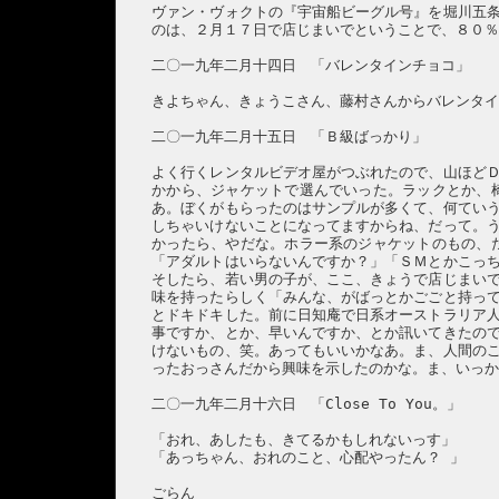
ヴァン・ヴォクトの『宇宙船ビーグル号』を堀川五
のは、２月１７日で店じまいでということで、８０
二〇一九年二月十四日 「バレンタインチョコ」
きよちゃん、きょうこさん、藤村さんからバレンタ
二〇一九年二月十五日 「Ｂ級ばっかり」
よく行くレンタルビデオ屋がつぶれたので、山ほど
かから、ジャケットで選んでいった。ラックとか、
あ。ぼくがもらったのはサンプルが多くて、何てい
しちゃいけないことになってますからね、だって。
かったら、やだな。ホラー系のジャケットのもの、
「アダルトはいらないんですか？」「ＳＭとかこっ
そしたら、若い男の子が、ここ、きょうで店じまい
味を持ったらしく「みんな、がばっとかごごと持っ
とドキドキした。前に日知庵で日系オーストラリア
事ですか、とか、早いんですか、とか訊いてきたの
けないもの、笑。あってもいいかなあ。ま、人間の
ったおっさんだから興味を示したのかな。ま、いっ
二〇一九年二月十六日 「Close To You。」
「おれ、あしたも、きてるかもしれないっす」
「あっちゃん、おれのこと、心配やったん？ 」
ごらん