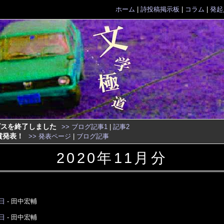
ホーム
|
詩投稿掲示板
|
コラム
|
発起
スを終了しました
>> ブログ記事1
|
記事2
賞発表！
>> 発表ページ
|
ブログ記事
2020年11月分
日
-
田中宏輔
日
-
田中宏輔