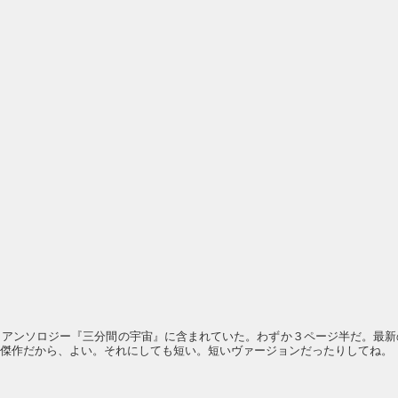
Ｆアンソロジー『三分間の宇宙』に含まれていた。わずか３ページ半だ。最新
い傑作だから、よい。それにしても短い。短いヴァージョンだったりしてね。