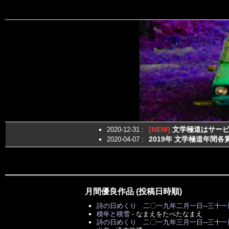
[NEW]
文学極道はサービ
2020-12-31
:
2019年 文学極道年間各
2020-04-07
:
月間優良作品 (投稿日時順)
詩の日めくり 二〇一九年二月一日─三十一
積年と積雪
-
なまえをたべたなまえ
詩の日めくり 二〇一九年三月一日─三十一