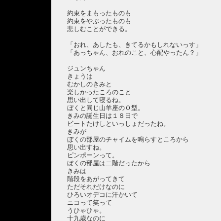
約束をまもったものも
約束をやぶったものも
悲しむことができる。
「おれ、あしたも、きてるかもしれないっす」
「あっちゃん、おれのこと、心配やったん？」
ジュンちゃん
きょうは
むかしのきみと
楽しかったころのこと
思い出して寝るね。
ぼくと同じ山羊座のＯ型。
きみの誕生日は１８日で
ビートたけしといっしょだったね。
きみが
ぼくの部屋のチャイムを鳴らすところから
思い出すね。
ピンポーンって。
ぼくの部屋は二階だったから
きみは
階段をあがってきて
ただそれだけなのに
ひろいオデコに汗かいて
ニコって笑って
うひゃひゃ。
十九歳なのに