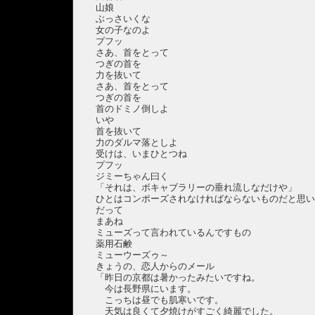
山娘
ぶっさいくな
女の子なのよ
プフッ
さあ、首をとって
つぎの首を
力を抜いて
さあ、首をとって
つぎの首を
首のドミノ倒しよ
いや
首を抜いて
力のダルマ落としよ
受けは、いまひとつね
プフッ
ジミーちゃん曰く
「それは、ボキャブラリーの垂れ流しなだけや」
ひとはコンポーズされなければならないものだと思
だって
まあね
ミューズって言われているんですもの
薬用石鹸
ミューウーズゥ～
きょうの、恋人からのメール
「昨日の京都は暑かったみたいですね。
今は長野県にいます。
こっちは昼でも肌寒いです。
天気は良くて夕焼けがすごく綺麗でした。