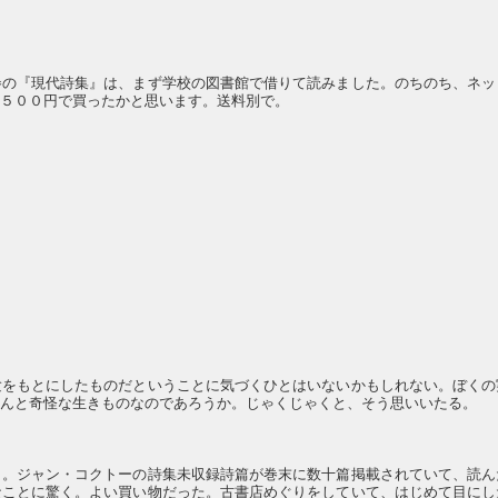
巻の『現代詩集』は、まず学校の図書館で借りて読みました。のちのち、ネッ
。５００円で買ったかと思います。送料別で。
験をもとにしたものだということに気づくひとはいないかもしれない。ぼくの
なんと奇怪な生きものなのであろうか。じゃくじゃくと、そう思いいたる。
う。ジャン・コクトーの詩集未収録詩篇が巻末に数十篇掲載されていて、読ん
なことに驚く。よい買い物だった。古書店めぐりをしていて、はじめて目にし