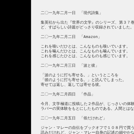
二〇一九年二月一日 「現代詩集」
集英社から出た『世界の文学』のシリーズ、第３７
ど、すばらしい詩篇がどっさり収録されていました
二〇一九年二月二日 「Amazon」
これを嗅いだひとは、こんなものも嗅いでいます。
これを噛んだひとは、こんなものも噛んでいます。
これを感じたひとは、こんなものも感じています。
二〇一九年二月三日 「波と彼」
「波のように打ち寄せる。」というところを
「彼のように打ち寄せる。」と読んでしまった。
寄せては返し、返しては寄せる彼。
二〇一九年二月四日 「作品」
今月、文学極道に投稿した２作品が、じっさいの体
ラバーの実体験をもとにしたものである。人間とは
二〇一九年二月五日 「俗だけれど」
ジャン・マレーの自伝をブックオフで１０８円で買
読みだけれど、ジャン・マレー自身の記述の細やか