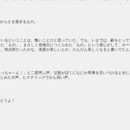
あからさま過ぎるもの。
ているということは、醜いことだと思っていた。でも、いまでは、齢をとって
れた「もの」、まさしく造物主につくられた「もの」という感じがして、ホー
た。朔太郎だったかな、老婆が美しいとか、だんだん美しくなると書いてたと
あっちゃ～ん！」と二度呼ぶ声。父親がぼくになにか用事を言いつけるときに
いじみた大声。ヒステリックでかん高い声。
、どうよ！