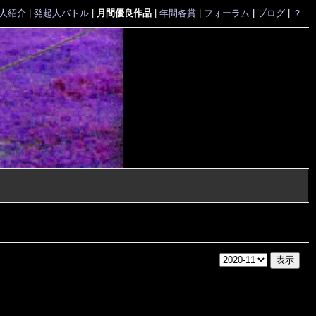
人紹介
|
発起人バトル
|
月間優良作品
|
年間各賞
|
フォーラム
|
ブログ
|
？