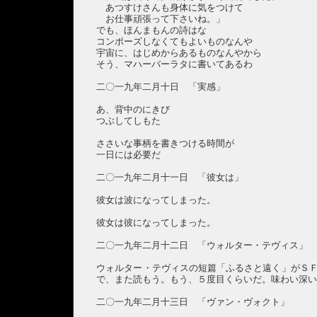
あつすけさんも身体に気をつけて
お仕事頑張って下さいね。」
でも、ほんまもんの詩はな
コンポーズしなくてもよいものなんや
宇宙に、はじめからあるものなんやから
そう、マハーバーラタに書いてあるわ
二〇一九年二月十日 「実感」
あ、背中のにきび
つぶしてしもた
ささいな事柄を書きつける時間が
一日には必要だ
二〇一九年二月十一日 「彼女は」
彼女は波になってしまった。
彼女は彼になってしまった。
二〇一九年二月十二日 「ウォルター・テヴィス」
ウォルター・テヴィスの短篇「ふるさと遠く」がＳ
で、また読もう。もう、５度目くらいだ。味わい深
二〇一九年二月十三日 「ヴァン・ヴォクト」