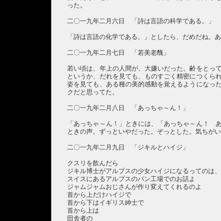
った。
二〇一九年二月六日 「詩は言語の科学である。」
「詩は言語の化学である。」としたら、だめだね。
二〇一九年二月七日 「若美老醜」
若い頃は、年上の人間が、大嫌いだった。齢をとっ
というか、だれを見ても、ものすごく精密につくら
姿を見ても、ある種の美的感動を覚えるようになっ
クだと思ってた。
二〇一九年二月八日 「あっちゃ～ん！」
「あっちゃ～ん！」ときには、「あっちゃ～ん！ 
ときの声。ずっといやだった。ぞっとした。気ちが
二〇一九年二月九日 「ジキルとハイジ」
クスリを飲んだら
ジキル博士がアルプスの少女ハイジになるってのは
スイスにあるアルプスのパン工場でのお話よ
ジャムジャムおじさんが作り変えてくれるのよ
首から上だけハイジで
首から下はイギリス紳士で
首から上は
田舎者の