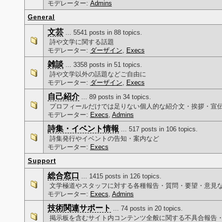
モデレーター:
Admins
General
文芸
... 5541 posts in 88 topics.
詩や文学に関する話題
モデレーター:
ダーザイン
,
Execs
雑談
... 3358 posts in 51 topics.
詩や文学以外の話題などご自由に
モデレーター:
ダーザイン
,
Execs
自己紹介
... 89 posts in 34 topics.
プロフィールだけでは足りない個人的な紹介文・挨拶・宣
モデレーター:
Execs
,
Admins
詩集・イベント情報
... 517 posts in 106 topics.
詩集発行やイベントの告知・案内など
モデレーター:
Execs
Support
総合窓口
... 1415 posts in 126 topics.
文学極道やスタッフに対する各種報告・質問・要望・意見
モデレーター:
Execs
,
Admins
技術関連サポート
... 74 posts in 20 topics.
掲示板を含むサイト内コンテンツ全般に関する不具合報告