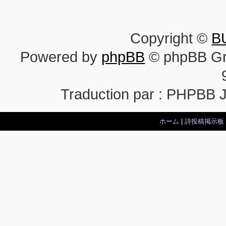
Copyright ©
B
Powered by
phpBB
© phpBB Gr
Traduction par : PHPBB 
ホーム
|
詩投稿掲示板