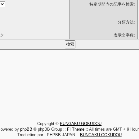
特定期間内の記事を検索:
分類方法:
ク
表示文字数:
Copyright ©
BUNGAKU GOKUDOU
Powered by
phpBB
© phpBB Group ::
FI Theme
:: All times are GMT + 9 Hou
Traduction par : PHPBB JAPAN ::
BUNGAKU GOKUDOU