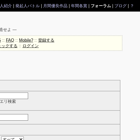
人紹介
|
発起人バトル
|
月間優良作品
|
年間各賞
|
フォーラム
|
ブログ
|
？
造せよ ―
S
::
FAQ
::
Mobile?
::
登録する
ェックする
::
ログイン
クエリ検索