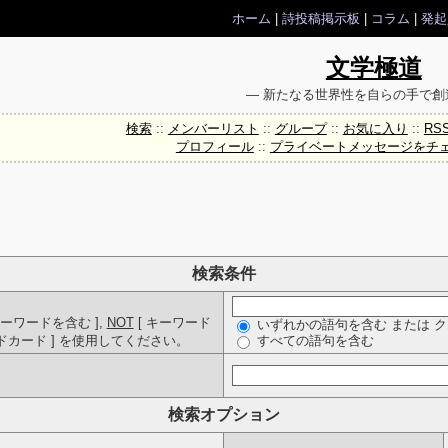
ホーム
|
詩投稿掲示板
|
コラム
|
発起
文学極道
― 新たなる世界性を自らの手で創
検索
::
メンバーリスト
::
グループ
::
お気に入り
::
RS
プロフィール
::
プライベートメッセージをチ
検索条件
ーワードを含む ],
NOT
[ キーワード
いずれかの語句を含む または 
ルドカード ] を使用してください。
すべての語句を含む
検索オプション