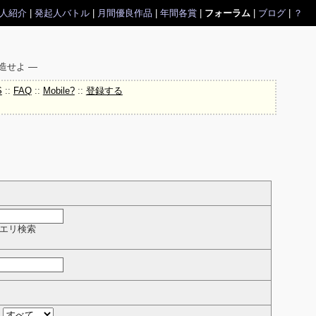
人紹介
|
発起人バトル
|
月間優良作品
|
年間各賞
|
フォーラム
|
ブログ
|
？
造せよ ―
S
::
FAQ
::
Mobile?
::
登録する
クエリ検索