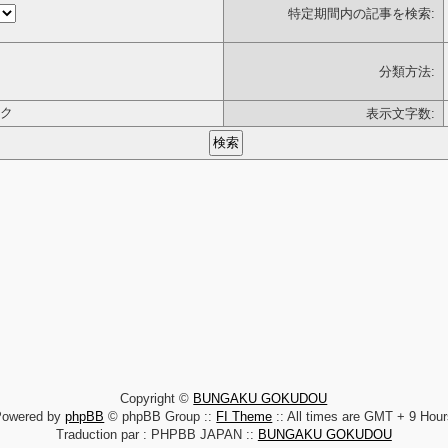
特定期間内の記事を検索:
分類方法:
ク
表示文字数:
Copyright ©
BUNGAKU GOKUDOU
Powered by
phpBB
© phpBB Group ::
FI Theme
:: All times are GMT + 9 Hou
Traduction par : PHPBB JAPAN ::
BUNGAKU GOKUDOU