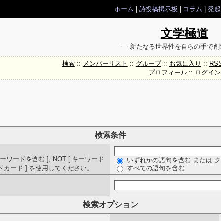
ホーム
|
詩投稿掲示板
|
コラム
|
発起
文学極道
― 新たなる世界性を自らの手で創
検索
::
メンバーリスト
::
グループ
::
お気に入り
::
RS
プロフィール
::
ログイン
検索条件
ーワードを含む ],
NOT
[ キーワード
いずれかの語句を含む または 
ルドカード ] を使用してください。
すべての語句を含む
検索オプション