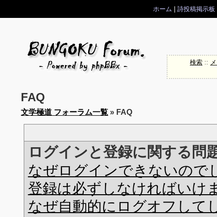
ホーム
|
詩投稿掲示板
検索
::
メ
FAQ
文学極道 フォーラム一覧
» FAQ
ログインと登録に関する問
なぜログインできないので
登録は必ずしなければいけ
なぜ自動的にログオフして