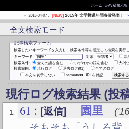
ホーム
|
詩投稿掲示板
2016-04-07
:
[NEW]
2015年 文学極道年間各賞発表！
全文検索モード
記事検索フォーム
検索したい
キーワード
を入力し、検索条件等を指定して検索を実行
キーワード
:
対象:
親
検索条件:
全ての語を含む
いずれかの語を含む
大/
検索範囲:
現行ログ
過去ログ(#1)
全てのログ
本文を表示しない
permanent URI を付記
現行ログ検索結果 (投稿
61
:
園里
[返信]
(
'1
そもそも「うしろ背