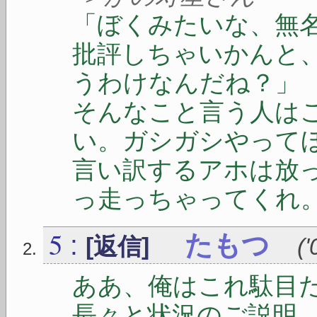
「ぼくみたいな、無
批評しちゃいかんと
うわけなんだね？」
そんなこと言う人は
い。ガシガシやって
言い訳するアホは放
っ走っちゃってくれ
5
:
たもつ
[返信]
(
'
ああ、俺はこれ駄目
長々と状況のご説明