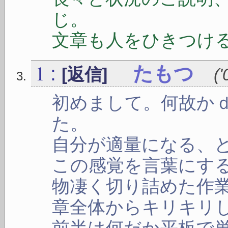
じ。
文章も人をひきつけ
1
:
たもつ
[返信]
(
'
初めまして。何故か
た。
自分が適量になる、
この感覚を言葉にす
物凄く切り詰めた作
章全体からキリキリ
前半は何だか平板で