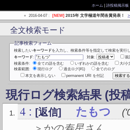
ホーム
|
詩投稿掲示板
2016-04-07
:
[NEW]
2015年 文学極道年間各賞発表！
全文検索モード
記事検索フォーム
検索したい
キーワード
を入力し、検索条件等を指定して検索を実行
キーワード
:
対象:
親
検索条件:
全ての語を含む
いずれかの語を含む
大/
検索範囲:
現行ログ
過去ログ(#1)
全てのログ
本文を表示しない
permanent URI を付記
現行ログ検索結果 (投稿
4
:
たもつ
[返信]
(
'
＞かの寿星さん