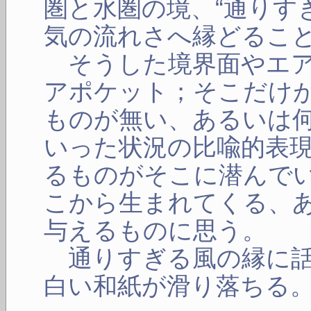
圏と水圏の境、“通りす
気の流れさへ縁どるこ
そうした境界面やエア
アポケット；そこだけ
ものが無い、あるいは
いった状況の比喩的表
るものがそこに潜んで
こから生まれてくる、
与えるものに思う。
通りすぎる風の縁に話
白い和紙が滑り落ちる