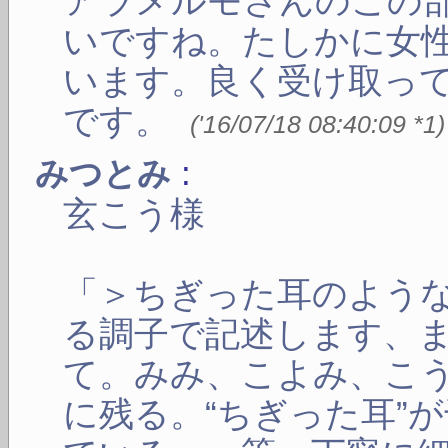
アラメルモさんのこの
いですね。たしかに女
います。良く受け取っ
です。
(
'16/07/18 08:40:09
*1
)
:
みつとみ
玄こう様
「＞ちぎった耳のよう
る調子で記述します、
て。みみ、こよみ、こ
に残る。“ちぎった耳”