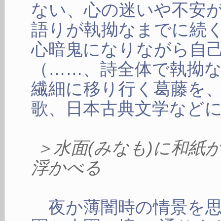
ない、心の迷いや不安
語りが執拗なまでに続
心暗鬼になりながら自
（……、詩全体で執拗
繊細に移り行く葛藤を
歌、日本古典文学など
＞水面(みなも)に和紙
浮かべる
夜か薄闇時の情景を思い