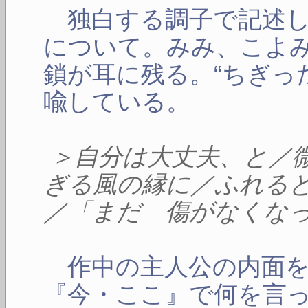
独白する調子で記述し
について。みみ、こよ
鎖が耳に残る。“ちぎっ
喩している。
＞自分は大丈夫、と／
ぎる風の縁に／ふれる
／「まだ 傷がなくな
作中の主人公の内面を
『今・ここ』で何を言