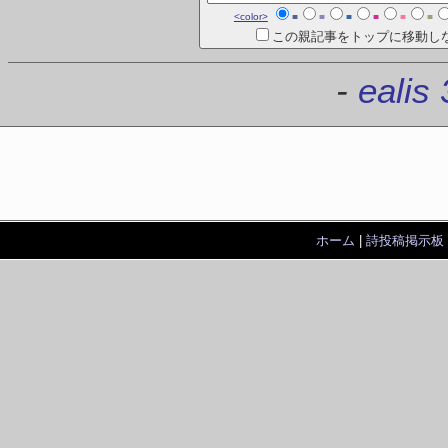
<color>
■
■
■
■
■
■
この親記事をトップに移動し
-
ealis 
ホーム
|
詩投稿掲示板