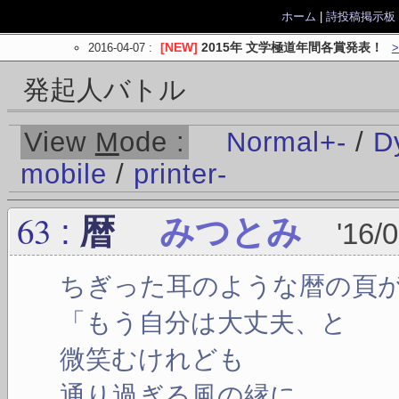
ホーム
|
詩投稿掲示板
2016-04-07
:
[NEW]
2015年 文学極道年間各賞発表！
発起人バトル
View
M
ode :
Normal
+
-
/
D
mobile
/
printer
-
63
:
暦
みつとみ
'16/
ちぎった耳のような暦の頁
「もう自分は大丈夫、と
微笑むけれども
通り過ぎる風の縁に