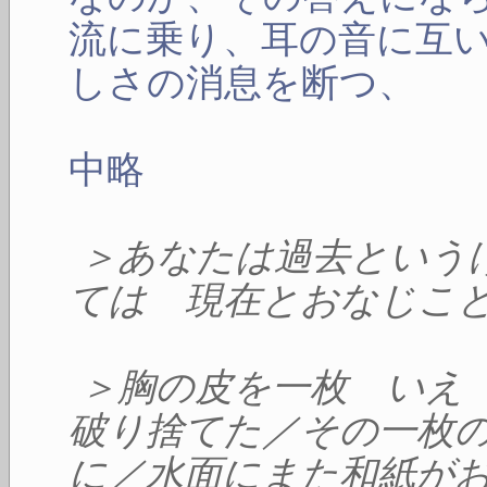
流に乗り、耳の音に互
しさの消息を断つ、
中略
＞あなたは過去という
ては 現在とおなじこ
＞胸の皮を一枚 いえ
破り捨てた／その一枚
に／水面にまた和紙が