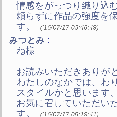
情感をがっつり織り込
頼らずに作品の強度を
す。
(
'16/07/17 03:48:49
)
:
みつとみ
ね様
お読みいただきありが
わたしのなかでは、わ
スタイルかと思います
お気に召していただい
す。
(
'16/07/17 08:19:41
)