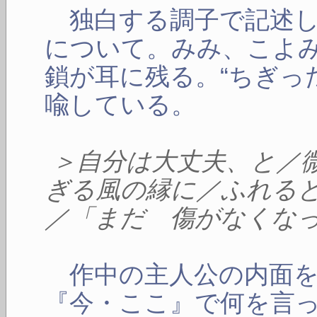
独白する調子で記述し
について。みみ、こよ
鎖が耳に残る。“ちぎっ
喩している。
＞自分は大丈夫、と／
ぎる風の縁に／ふれる
／「まだ 傷がなくな
作中の主人公の内面を
『今・ここ』で何を言