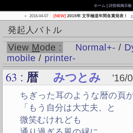
ホーム
|
詩投稿掲示板
2016-04-07
:
[NEW]
2015年 文学極道年間各賞発表！
発起人バトル
View
M
ode :
Normal
+
-
/
D
mobile
/
printer
-
63
:
暦
みつとみ
'16/
ちぎった耳のような暦の頁
「もう自分は大丈夫、と
微笑むけれども
通り過ぎる風の縁に