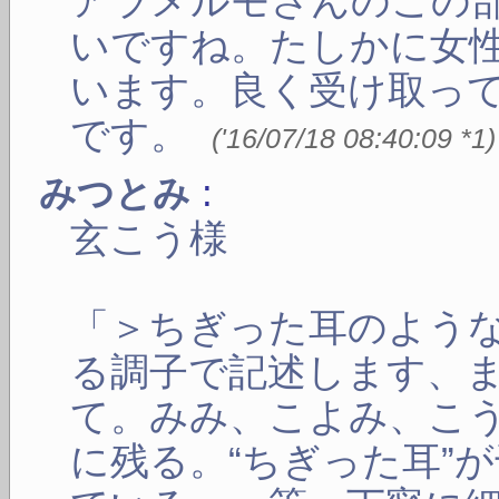
アラメルモさんのこの
いですね。たしかに女
います。良く受け取っ
です。
(
'16/07/18 08:40:09
*1
)
:
みつとみ
玄こう様
「＞ちぎった耳のよう
る調子で記述します、
て。みみ、こよみ、こ
に残る。“ちぎった耳”