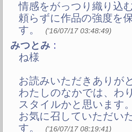
情感をがっつり織り込
頼らずに作品の強度を
す。
(
'16/07/17 03:48:49
)
:
みつとみ
ね様
お読みいただきありが
わたしのなかでは、わ
スタイルかと思います
お気に召していただい
す。
(
'16/07/17 08:19:41
)