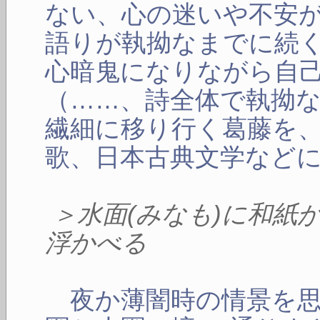
ない、心の迷いや不安
語りが執拗なまでに続
心暗鬼になりながら自
（……、詩全体で執拗
繊細に移り行く葛藤を
歌、日本古典文学など
＞水面(みなも)に和紙
浮かべる
夜か薄闇時の情景を思い