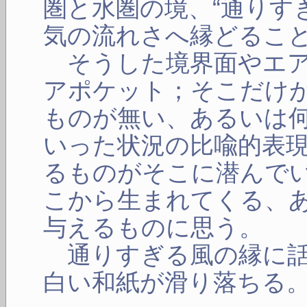
圏と水圏の境、“通りす
気の流れさへ縁どるこ
そうした境界面やエア
アポケット；そこだけ
ものが無い、あるいは
いった状況の比喩的表
るものがそこに潜んで
こから生まれてくる、
与えるものに思う。
通りすぎる風の縁に話
白い和紙が滑り落ちる