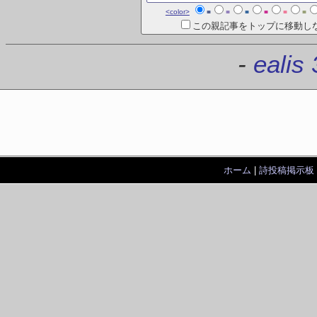
<color>
■
■
■
■
■
■
この親記事をトップに移動し
-
ealis 
ホーム
|
詩投稿掲示板