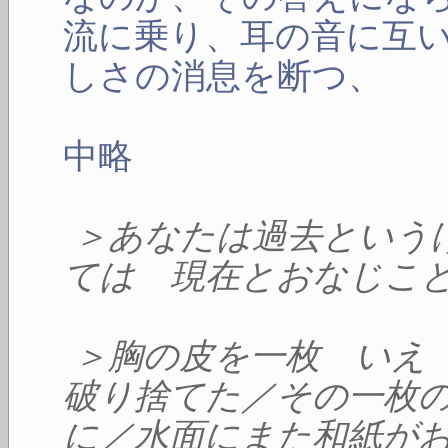
流に乗り、耳の音に互
しさの消息を断つ、
中略
＞あなたは過去という
ては 現在とおなじこ
＞胸の皮を一枚 いえ
破り捨てた／その一枚
に／水面にまた和紙が