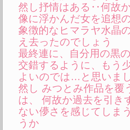
然し抒情はある‥何故
像に浮かんだ女を追想
象徴的なヒマラヤ水晶
え去ったのでしょう
最終連に、自分用の黒
交錯するように、もう
よいのでは…と思いまし
然し みつとみ作品を覆
は、 何故か過去を引き
ない儚さを感じてしまう
うか