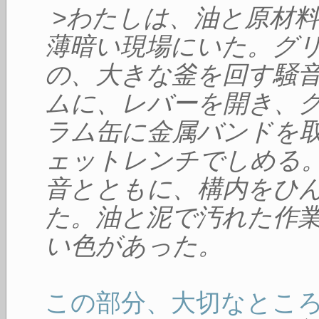
>わたしは、油と原材
薄暗い現場にいた。グ
の、大きな釜を回す騒
ムに、レバーを開き、
ラム缶に金属バンドを
ェットレンチでしめる
音とともに、構内をひ
た。油と泥で汚れた作
い色があった。
この部分、大切なとこ