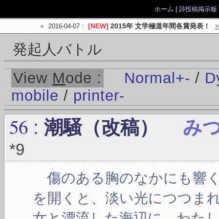
ホーム
|
詩投稿掲示板
2016-04-07
:
[NEW]
2015年 文学極道年間各賞発表！
発起人バトル
View
M
ode :
Normal
+
-
/
D
mobile
/
printer
-
56
:
潮騒（改稿）
み
*9
傷のある胸のなかにも響く
を開くと、淡い光につつま
女と漂流した海辺に、わた