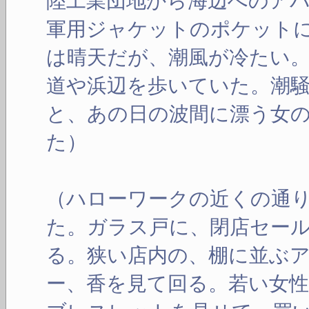
陸工業団地から海辺へのア
軍用ジャケットのポケット
は晴天だが、潮風が冷たい
道や浜辺を歩いていた。潮
と、あの日の波間に漂う女
た）
（ハローワークの近くの通
た。ガラス戸に、閉店セー
る。狭い店内の、棚に並ぶ
ー、香を見て回る。若い女