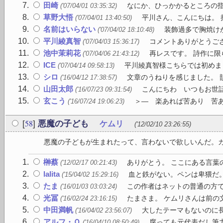
田崎
なにか、ひっかかるところの指
('07/04/01 03:35:32)
草野大悟
平川さん、こんにちは。 拝
('07/04/01 13:40:50)
名前はいらない
装飾過多で胸焼けが
('07/04/02 18:10:48)
平川綾真智
コメントありがとうござ
('07/04/03 15:36:17)
池中茉莉花
再レスです。 詩作に限
('07/04/06 21:43:12)
ICE
平川綾真智様こちらでは初めまし
('07/04/14 09:58:13)
シロ
文章のうねりを感じました。 
('16/04/12 17:38:57)
山田太郎
こんにちわ いつもお世話に
('16/07/23 09:31:54)
玄こう
＞― 楽あれば苦あり 苦あ
('16/07/24 19:06:23)
58
[
]
悪魔の子ども
ケムリ
('12/02/10 23:26:55)
悪魔の子どもが生まれたって、言わないで欲しいんだ。カシ
榊蔡
ありがとう。 ここにある言葉
('12/02/17 00:21:43)
lalita
血と鉄がない。ペンは卑猥だ
('15/04/02 15:29:16)
たま
この作者はネットの普通の方で
('16/01/03 03:03:24)
光冨
たまさま。 ケムリさんは前の
('16/02/24 23:16:15)
中田満帆
大したテーマもないのに
('16/04/02 23:56:07)
アルフ・Ｏ
腐っても元代表だし筆力
('16/04/10 08:50:49)