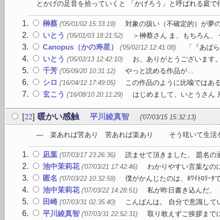
とかげの足音を拾っていくと 「かげろう」と呼ばれる庭で行き
榊蔡
対象の扱い（不確定的）が夢の
('05/01/02 15:33:19)
いとう
＞榊蔡さん ま、もちろん、
('05/01/03 18:21:52)
Canopus（かの寿星）
「『あばら
('05/02/12 12:41:08)
いとう
お。ありがとうございます。
('05/02/13 12:42:10)
千芳
やっと読める作品が…
('05/09/20 10:31:12)
シロ
この作品のように比喩ではある
('16/04/12 17:49:05)
玄こう
はじめまして、いとうさん 片
('16/08/10 20:11:29)
22
[
]
暖かい感触
平川綾真智
('07/03/15 15:32:13)
― 楽あれば苦あり 苦あれば楽あり そう呟いて生活を
凪葉
読ませて頂きました。 題名の通
('07/03/17 23:26:36)
池中茉莉花
わかりやすい言葉なのに
('07/03/21 17:42:46)
匿名
僕がかんじたのは、ﾎﾜｲﾄﾛﾘｰﾀで
('07/03/22 10:32:59)
池中茉莉花
私が昨日書き込んだ、「
('07/03/22 14:28:51)
田崎
こんばんは。 自分で意識して
('07/03/31 02:35:40)
平川綾真智
取り敢えずご挨拶までに
('07/03/31 22:52:31)