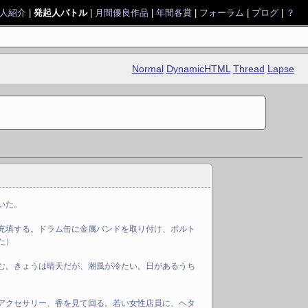
人紹介
|
発起人バトル
|
月間優良作品
|
年間各賞
|
フォーラム
|
ブログ
|
？
Normal
DynamicHTML
Thread
Lapse
いた。
充填する。ドラム缶に金属バンドを取り付け、ボルト
た）
む。きょうは晴天だが、潮風が冷たい。日があるうち
アクセサリー、香を見て回る。若い女性店員に、ヘタ