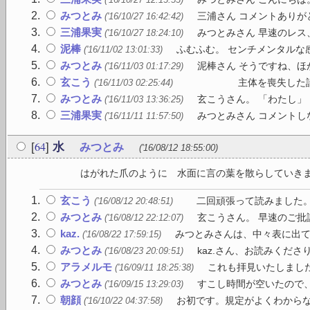
みつとみ
三浦さん コメントありが
('16/10/27 16:42:42)
三浦果実
みつとみさん 早速のレス
('16/10/27 18:24:10)
泥棒
ふむふむ。 センチメンタルな感
('16/11/02 13:01:33)
みつとみ
泥棒さん そうですね、
('16/11/03 01:17:29)
玄こう
主体を喪失した詩文 述
('16/11/03 02:25:44)
みつとみ
玄こうさん。 「わたし」
('16/11/03 13:36:25)
三浦果実
みつとみさん コメントし
('16/11/11 11:57:50)
64
[
]
水
みつとみ
('16/08/12 18:55:00)
はがれた爪のように 水面に言の葉を散
玄こう
二回頑張って読みました。率
('16/08/12 20:48:51)
みつとみ
玄こうさん。 早速のご批
('16/08/12 22:12:07)
kaz.
みつとみさんは、中々表に出て
('16/08/22 17:59:15)
みつとみ
kaz.さん、お読みくださ
('16/08/23 20:09:51)
アラメルモ
これも拝見いたしました
('16/09/11 18:25:38)
みつとみ
すこし時間が空いたので、
('16/09/15 13:29:03)
朝顔
お初です。規定がよくわからな
('16/10/22 04:37:58)