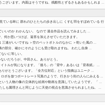
うございます。内面はそうですね、残酷性とずるさもあるかもしれま ...
ている眸に 群れのひとたちの歩き出しに くすむ羽をすぼめている 行 ..
いいのか わかんない。 なので 過去作品を読んでみました ...
で、何か思いつけば、返答を加えさせていただきます。
三連がいいですね ＞空のペットボトルのなかに ＞乾いた風の ...
の部分、確かにそのようにも受け取れますね。 わたし自身 ...
てないに等しい。
いないだろうが。中田さん、ありがとう。
イトルが気になります。「後ろ」の「背中」あるいは「背表紙」 ...
ありがとうございます。「全方位対応」という指摘はユニーク ...
ボを放つポートレート写真のようで、行きかう街の人らにみえる ...
という人物の像の立体的な絵画や動画を意識していたようです。 「 ...
たしも園理さんと同じように天使の視点を意識させられましたね。 ...