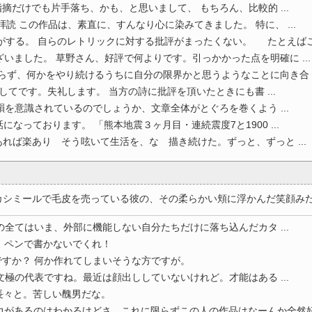
摘だけでも片手落ち、かも、と思いまして、 もちろん、比較的 ...
読 この作品は、素直に、すんなり心に染みてきました。 特に、 ...
する。 自らのレトリックに対する批評がまったくない。 たとえばこ .
いました。 草野さん、好評で何よりです。引っかかった点を明確に ...
らず、何かをやり続けるうちに自分の限界かと思うようなことに向き合 ..
てです。失礼します。 当方の詩に批評を頂いたときにも書 ...
韻を意識されているのでしょうか、文章全体がとぐろを巻くよう ...
なっております。 「熊本地震３ヶ月目・連続震度7と1900 ...
れば楽あり そう呟いて生活を、な 描き続けた。ずっと、ずっと ...
ミールで毛皮を売っている彼の、その柔らかい頬に浮かんだ笑顔みたいな
の全てはいま、外部に機能しない自分たちだけに落ち込んだカタ ...
。ペンで書かないでくれ！
すか？ 何か作れてしまいそうな方ですが。
文極の代表ですね。最近は顔出ししていないけれど。才能はある ...
長々と。苦しい醜男だな。
があるのはわかるけどさ。これに限らずこの人の作品はなーんか全然好 .