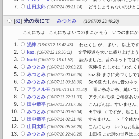
山田太郎
どうしょうもないのひとこ
('16/07/24 08:21:14)
62
[
]
光の表にて
みつとみ
('16/07/08 23:49:28)
こんにちは こんにちは いつのまにか そう いつのまにか 
泥棒
わたくし が、 多い。 以上で
('16/07/12 13:42:45)
kaz.
文学極道を大いに盛り上げよう
('16/07/12 16:36:11)
5or6
読みました。昔のネットでは今
('16/07/12 18:01:52)
みつとみ
泥棒様 たしかに「わたく
('16/07/13 00:03:23)
みつとみ
kaz.様 まさに光づくし
('16/07/13 00:06:26)
みつとみ
5or6様 たしかに昔のネ
('16/07/13 00:18:09)
アラメルモ
青い糸赤い糸、縫いつけ
('16/07/13 01:21:39)
みつとみ
アラメルモ様 ご考察あり
('16/07/13 22:31:03)
田中恭平
こんばんは。すいません、
('16/07/13 23:07:35)
みつとみ
田中様 （ ですが、起こ
('16/07/14 00:50:04)
田中恭平
すみません、 ＞「全体か
('16/07/14 02:21:49)
山田太郎
こんにちわ いつもお世話
('16/07/20 05:36:28)
みつとみ
山田様 この詩の世界はこの
('16/07/20 22:46:28)