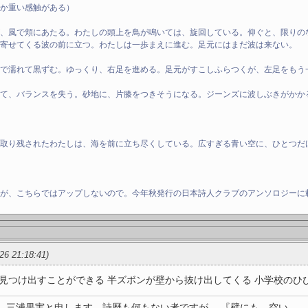
らか重い感触がある）
、風で頬にあたる。わたしの頭上を鳥が鳴いては、旋回している。仰ぐと、限りの
寄せてくる波の前に立つ。わたしは一歩まえに進む。足元にはまだ波は来ない。
で濡れて黒ずむ。ゆっくり、右足を進める。足元がすこしふらつくが、左足をもう
て、バランスを失う。砂地に、片膝をつきそうになる。ジーンズに波しぶきがかか
、取り残されたわたしは、海を前に立ち尽くしている。広すぎる青い空に、ひとつだ
すが、こちらではアップしないので。今年秋発行の日本詩人クラブのアンソロジーに
/26 21:18:41)
つけ出すことができる 半ズボンが壁から抜け出してくる 小学校のひび割 
。三浦果実と申します。詩歴も何もない者ですが、 『壁にも 空い ...