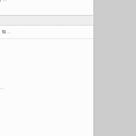
...
.