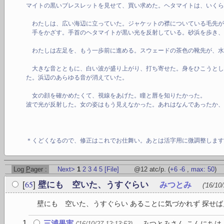
マイトの黒いブレスレットを見せて、買い求めた。ヘタマイトは、いく
わたしは、広い海辺に立っていた。ジャケットの襟についている毛先が
手をかざす。手首のヘタマイトが黒い光を反射している。砂浜を歩き、
わたしは左足を、もう一歩前に進める。スウェードの茶色の靴先が、水
大きな音とともに、白い波が盛り上がり、打ち寄せた。身をひこうとし
た。浜辺のあらゆる音が消えていた。
女の顔を確かめたくて、視線をあげた。瞳と唇を知りたかった。
波で光が反射した。女の姿はもう見えなかった。あれはなんであったか
＊くどくなるので、修正はこれでお仕舞い。あとは活字用に微調整しま
Log
P
ager :
Next>
1
2
3
4
5
[File]
@12 atc/p.
(
+6
-6
,
max: 50
)
65
[
]
壁にも 空いた、うすぐらい
みつとみ
('16/10
壁にも 空いた、うすぐらい あることに気づかれず 探せば見
三浦果実
みつとみさん こんにちは
('16/10/27 12:13:53)