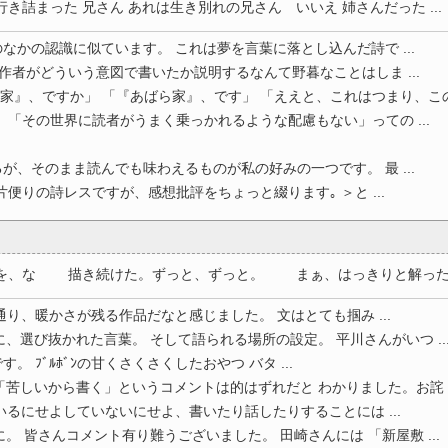
詰まった 兄さん あれは生き別れの兄さん いいえ 姉さんだった ...
なかの認識に似ています。 これは夢を言葉に落とし込んだ詩で ...
 作者がどういう意図で書いたか説明するなんて野暮なことはしま ...
家』、ですか」 「『あばら家』、です」 「ええと、これはつまり、この場
 「その世界に読者がうまく乗っかれるような配慮もない」っての ...
が、そのまま読んでも味わえるものが私の好みの一つです。 最 ...
便りの詩レスですが、感想批評をちょっと綴ります｡ ＞と ...
、な 描き続けた。ずっと、ずっと。 まぁ、はっきりと解ったんだ
り、暖かさが残る作品だなと感じました。 文はとても掴み ...
、選び抜かれた言葉。 そして語られる場所の設定。 平川さんがいつ ..
す。 ﾌﾞﾙﾎﾞﾝの甘くさくさくしたおやつ バタ ...
苦しいから書く」というコメントは的はずれだと わかりました。お詫 ..
いるにせよしていないにせよ、書いたり話したりすることには ...
。 皆さんコメント有り難うございました。 田崎さんには 「新屋敷 ...