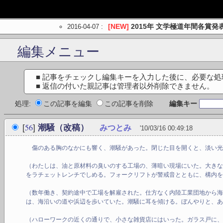
2016-04-07
:
[NEW]
2015年 文学極道年間各賞発
編集メニュー
■ 記事をチェックし編集キーを入力した後に、必要な
■ 返信の付いた親記事は管理者以外削除できません。
処理:
この記事を編集
この記事を削除
編集キー
56
[
]
潮騒（改稿）
みつとみ
'10/03/16 00:49:18
傷のある胸のなかにも響く、潮騒があった。閉じた目を開くと、淡い光
（わたしは、油と原材料の臭いのする工場の、薄暗い現場にいた。大き
をラチェットレンチでしめる。フォークリフトが警戒音とともに、構内
（数年働き、契約途中で工場を解雇された。仕方なく内陸工業団地から
は、海沿いの道や浜辺を歩いていた。潮騒に耳を傾ける。ぼんやりと、
（ハローワークの近くの通りで、小さな雑貨店にはいった。ガラス戸に