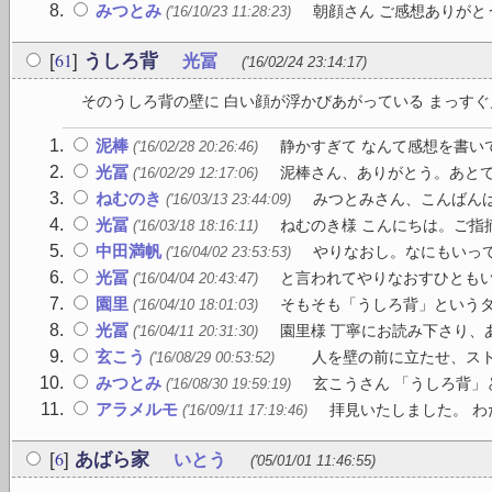
みつとみ
朝顔さん ご感想ありがと
('16/10/23 11:28:23)
61
[
]
うしろ背
光冨
('16/02/24 23:14:17)
そのうしろ背の壁に 白い顔が浮かびあがっている まっすぐ見
泥棒
静かすぎて なんて感想を書いて
('16/02/28 20:26:46)
光冨
泥棒さん、ありがとう。あと
('16/02/29 12:17:06)
ねむのき
みつとみさん、こんばんは 
('16/03/13 23:44:09)
光冨
ねむのき様 こんにちは。ご指摘
('16/03/18 18:16:11)
中田満帆
やりなおし。なにもいっ
('16/04/02 23:53:53)
光冨
と言われてやりなおすひとも
('16/04/04 20:43:47)
園里
そもそも「うしろ背」というタ
('16/04/10 18:01:03)
光冨
園里様 丁寧にお読み下さり、
('16/04/11 20:31:30)
玄こう
人を壁の前に立たせ、ストロ
('16/08/29 00:53:52)
みつとみ
玄こうさん 「うしろ背」
('16/08/30 19:59:19)
アラメルモ
拝見いたしました。 わ
('16/09/11 17:19:46)
6
[
]
あばら家
いとう
('05/01/01 11:46:55)