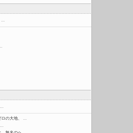
..
.
.
大地、 ...
.
名のヘ ...