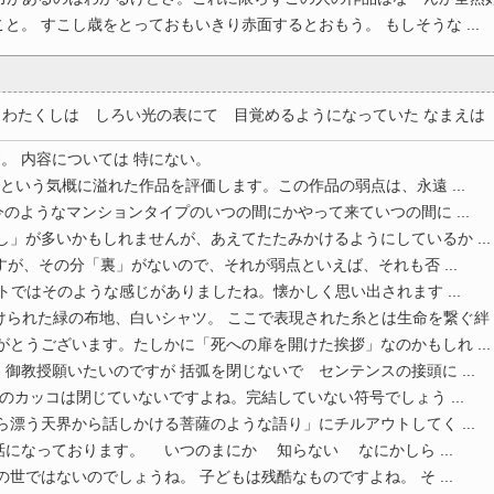
と。 すこし歳をとっておもいきり赤面するとおもう。 もしそうな ...
わたくしは しろい光の表にて 目覚めるようになっていた なまえは 知 
す。 内容については 特にない。
という気概に溢れた作品を評価します。この作品の弱点は、永遠 ...
のようなマンションタイプのいつの間にかやって来ていつの間に ...
し」が多いかもしれませんが、あえてたたみかけるようにしているか ...
ですが、その分「裏」がないので、それが弱点といえば、それも否 ...
ットではそのような感じがありましたね。懐かしく思い出されます ...
られた緑の布地、白いシャツ。 ここで表現された糸とは生命を繋ぐ絆 ..
がとうございます。たしかに「死への扉を開けた挨拶」なのかもしれ ...
御教授願いたいのですが 括弧を閉じないで センテンスの接頭に ...
しのカッコは閉じていないですよね。完結していない符号でしょう ...
ら漂う天界から話しかける菩薩のような語り」にチルアウトしてく ...
になっております。 いつのまにか 知らない なにかしら ...
世ではないのでしょうね。 子どもは残酷なものですよね。 そ ...