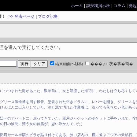
ホーム
|
詩投稿掲示板
|
コラム
|
発起
表！
>> 発表ページ
|
ブログ記事
処理を選んで実行してください。
結果画面へ移動
���ょ∈茯�筝�荀�
につつまれた海があった。数年前に、女と漂流した海辺に、わたしは立ち尽くして
なグリース製造釜を回す騒音。塗装された空きドラムに、レバーを開き、グリースを
をひんぱんに出入りしていた。油と泥で汚れた作業着は、洗っても落ちない色があっ
海辺へのアパートに、戻ってきていた。軍用ジャケットのポケットに手をいれて、佇
あの日の波間に漂う女の首筋が、思い浮かんでいた）
、閉店セール半額のビラが貼り付けてある。狭い店内の、棚に並ぶアジアの天然石、