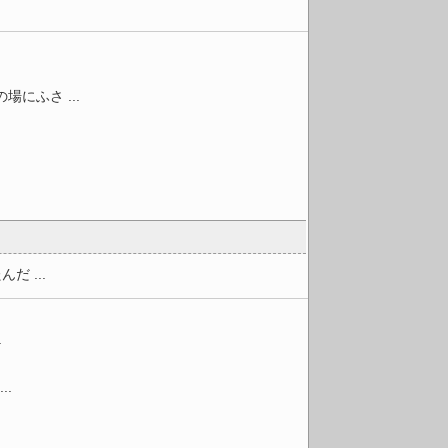
にふさ ...
 ...
.
.