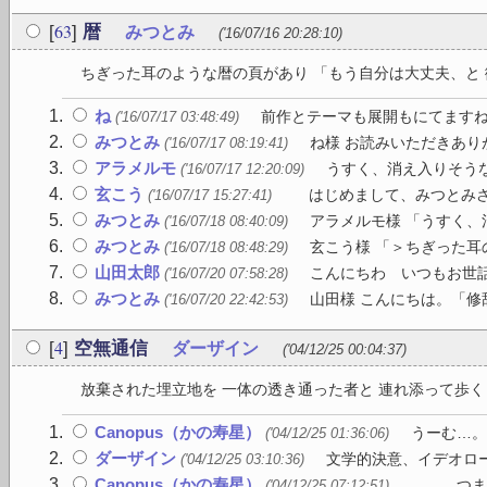
63
[
]
暦
みつとみ
('16/07/16 20:28:10)
ちぎった耳のような暦の頁があり 「もう自分は大丈夫、と 微
ね
前作とテーマも展開もにてますね。
('16/07/17 03:48:49)
みつとみ
ね様 お読みいただきあり
('16/07/17 08:19:41)
アラメルモ
うすく、消え入りそうな
('16/07/17 12:20:09)
玄こう
はじめまして、みつとみさん
('16/07/17 15:27:41)
みつとみ
アラメルモ様 「うすく、
('16/07/18 08:40:09)
みつとみ
玄こう様 「＞ちぎった耳
('16/07/18 08:48:29)
山田太郎
こんにちわ いつもお世話
('16/07/20 07:58:28)
みつとみ
山田様 こんにちは。「修
('16/07/20 22:42:53)
4
[
]
空無通信
ダーザイン
('04/12/25 00:04:37)
放棄された埋立地を 一体の透き通った者と 連れ添って歩く 
Canopus（かの寿星）
うーむ…。
('04/12/25 01:36:06)
ダーザイン
文学的決意、イデオロー
('04/12/25 03:10:36)
Canopus（かの寿星）
……。つま
('04/12/25 07:12:51)