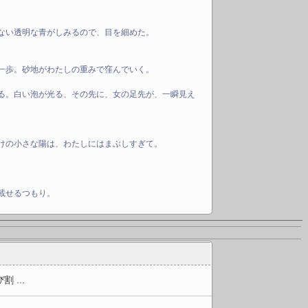
ない透明な青がしみるので、目を細めた。
一歩。砂地がわたしの重みで窪んでいく。
る。白い泡が光る、その先に、女の足先が、一瞬見え
けの小さな陽は、わたしにはまぶしすぎて。
載せるつもり。
...