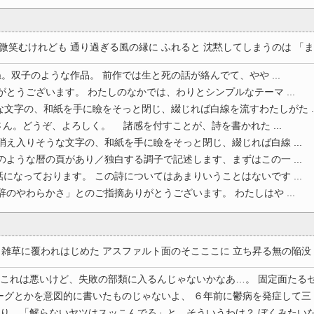
笑むけれども 通り過ぎる風の縁に ふれると 沈黙してしまうのは 「ま .
双子のような作品。 前作では生と死の話が絡んでて、やや ...
がとうございます。 わたしのなかでは、わりとシンプルなテーマ ...
文字の、和紙を手に瞼をそっと閉じ、綴じれば白線を流すわたしがた ..
。どうぞ、よろしく。 諸感を付すことが、詩を書かれた ...
消え入りそうな文字の、和紙を手に瞼をそっと閉じ、綴じれば白線 ...
のような暦の頁があり／独白する調子で記述します、まずはこの一 ...
になっております。 この詩についてはあまりいうことはないです ...
辞のやわらかさ」とのご指摘ありがとうございます。 わたしはや ...
雑草に覆われはじめた アスファルト面のそこここに 立ち昇る無の陥没 ..
これは悪いけど、失敗の部類に入るんじゃないかなあ…。 固定面たるゼロの
グとかを意図的に書いたものじゃないよ、 ６年前に鬱病を発症して三 ..
り、「解らないヤツはスッこんでろ」と、そういうわけ？ ぼくみたいな、無