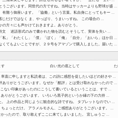
とうございます。同世代の方ですね。当時はサッカーよりも野球が盛 ...
、有難う御座います。 「協働」という言葉。私自身にとってもキー ...
じだけではなく ま、やっぱり、うまいっすね。 この場合の ...
ほかの方々にも声かけておきますよ。ありがとう。
語形式のみで書かれた物を読むとそうして、実体を失い ...
「私」「わたくし」「僕」「ぼく」「俺」「自分」「おいら」ほか日 ...
なくてもよいことですが、２９号をアマゾンで購入しました。届いた ...
らしていきます 白い光の底として たゆたう 
直に申しますと私読者は、この詩に感想を促したいほどの好さや ...
評ありがとうございます。なぜか「酷評」とは受け取れなかったので ...
こない印象があったのにこうして書いているということは、すで ...
りありがとうございます。 いろいろ黒子的というか縁の下の力持 ...
。 上の作品と同じように観念的な詩ですね。 タブレットなのでい ...
ちょっとだけ。 アラメルモさん、ご感想ありがとうございます。 ...
かったので、取り敢えずここに来てしまいました。 宜しゅうご ...