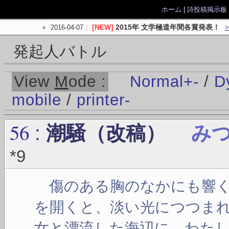
ホーム
|
詩投稿掲示板
2016-04-07
:
[NEW]
2015年 文学極道年間各賞発表！
発起人バトル
View
M
ode :
Normal
+
-
/
D
mobile
/
printer
-
56
:
潮騒（改稿）
み
*9
傷のある胸のなかにも響く
を開くと、淡い光につつま
女と漂流した海辺に、わた