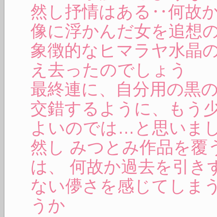
然し抒情はある‥何故
像に浮かんだ女を追想
象徴的なヒマラヤ水晶
え去ったのでしょう
最終連に、自分用の黒
交錯するように、もう
よいのでは…と思いまし
然し みつとみ作品を覆
は、 何故か過去を引き
ない儚さを感じてしまう
うか