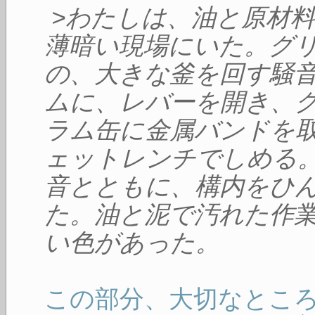
>わたしは、油と原材
薄暗い現場にいた。グ
の、大きな釜を回す騒
ムに、レバーを開き、
ラム缶に金属バンドを
ェットレンチでしめる
音とともに、構内をひ
た。油と泥で汚れた作
い色があった。
この部分、大切なとこ