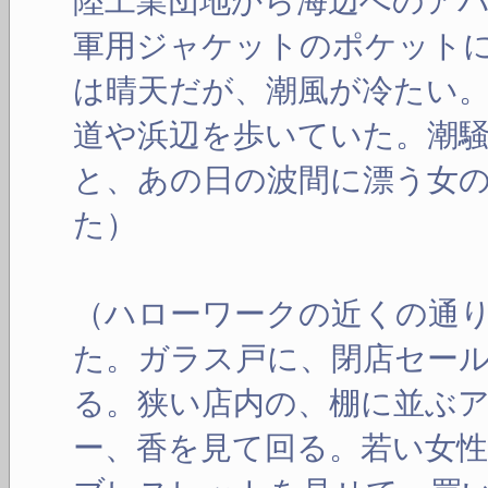
陸工業団地から海辺へのア
軍用ジャケットのポケット
は晴天だが、潮風が冷たい
道や浜辺を歩いていた。潮
と、あの日の波間に漂う女
た）
（ハローワークの近くの通
た。ガラス戸に、閉店セー
る。狭い店内の、棚に並ぶ
ー、香を見て回る。若い女