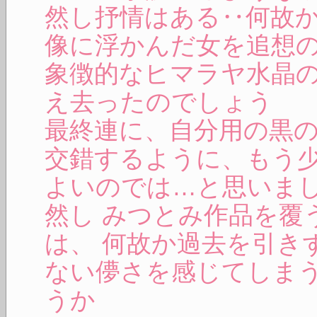
然し抒情はある‥何故
像に浮かんだ女を追想
象徴的なヒマラヤ水晶
え去ったのでしょう
最終連に、自分用の黒
交錯するように、もう
よいのでは…と思いまし
然し みつとみ作品を覆
は、 何故か過去を引き
ない儚さを感じてしまう
うか