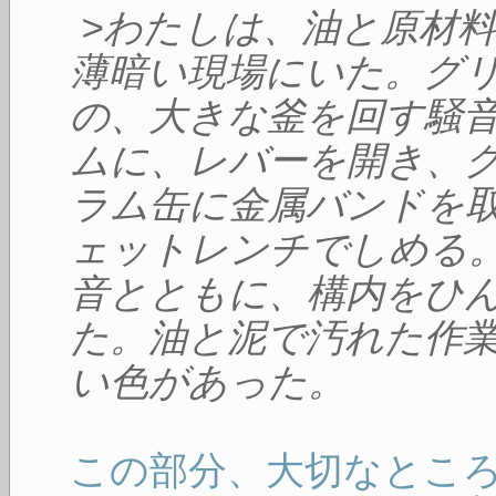
>わたしは、油と原材
薄暗い現場にいた。グ
の、大きな釜を回す騒
ムに、レバーを開き、
ラム缶に金属バンドを
ェットレンチでしめる
音とともに、構内をひ
た。油と泥で汚れた作
い色があった。
この部分、大切なとこ