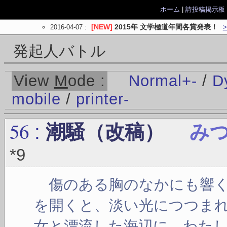
ホーム
|
詩投稿掲示板
2016-04-07
:
[NEW]
2015年 文学極道年間各賞発表！
発起人バトル
View
M
ode :
Normal
+
-
/
D
mobile
/
printer
-
56
:
潮騒（改稿）
み
*9
傷のある胸のなかにも響く
を開くと、淡い光につつま
女と漂流した海辺に、わた