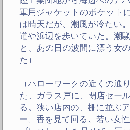
陸工業団地から海辺へのア
軍用ジャケットのポケット
は晴天だが、潮風が冷たい
道や浜辺を歩いていた。潮
と、あの日の波間に漂う女
た）
（ハローワークの近くの通
た。ガラス戸に、閉店セー
る。狭い店内の、棚に並ぶ
ー、香を見て回る。若い女