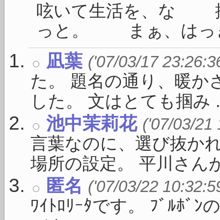
呟いて生活を、な 
っと。 まぁ、はっきり
凪葉
('07/03/17 23:26:3
た。 題名の通り、暖か
した。 文はとても掴み ..
池中茉莉花
('07/03/21
言葉なのに、選び抜かれ
場所の設定。 平川さんがい
匿名
('07/03/22 10:32:5
ﾜｲﾄﾛﾘｰﾀです。 ﾌﾞﾙ