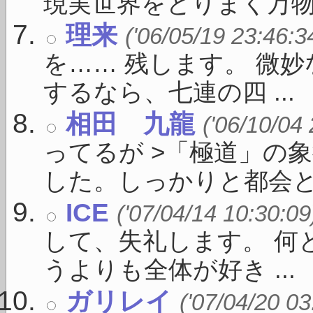
現実世界をとりまく万物（ 
理来
('06/05/19 23:46:3
を…… 残します。 微
するなら、七連の四 ...
相田 九龍
('06/10/04
ってるが >「極道」の
した。しっかりと都会と繋が
ICE
('07/04/14 10:30:09
して、失礼します。 何
うよりも全体が好き ...
ガリレイ
('07/04/20 03