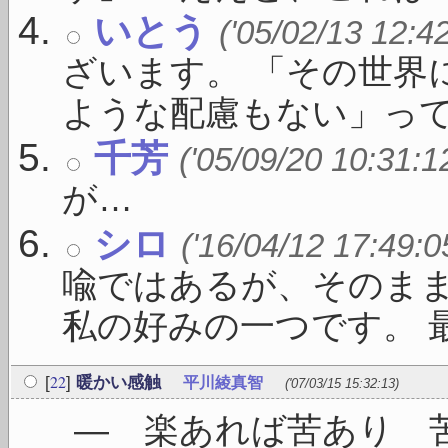
いとう
('05/02/13 12:4
ざいます。 「その世界
ような配慮もない」っての 
千芳
('05/09/20 10:31:1
が…
シロ
('16/04/12 17:49:0
喩ではあるが、そのま
私の好みの一つです。 最 .
22
[
]
暖かい感触
平川綾真智
('07/03/15 15:32:13)
― 楽あれば苦あり