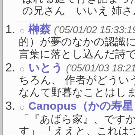
の兄さん いいえ 姉さん
榊蔡
('05/01/02 15:33:1
的）が夢のなかの認識に
言葉に落とし込んだ詩で .
いとう
('05/01/03 18:2
ちろん、 作者がどうい
なんて野暮なことはしま .
Canopus（かの寿
「『あばら家』、ですか
す」 「ええと、これはつ