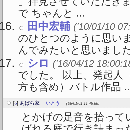
」拝見させていただきま
で ちゃんと ...
田中宏輔
('10/01/10 07
のひとつのように思いま
んでみたいと思いました .
シロ
('16/04/12 18:00:1
でした。 以上、発起人
方も含め）バトル作品 ..
6
[
]
あばら家
いとう
('05/01/01 11:46:55)
とかげの足音を拾って
ばれる庭で行き詰まった