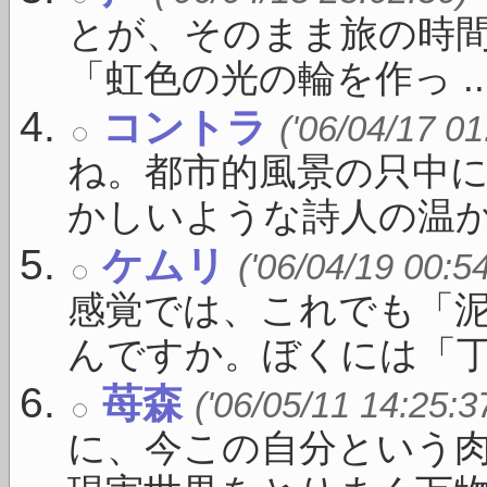
とが、そのまま旅の時間
「虹色の光の輪を作っ ..
コントラ
('06/04/17 01
ね。都市的風景の只中
かしいような詩人の温かい
ケムリ
('06/04/19 00:5
感覚では、これでも「
んですか。ぼくには「丁度い
苺森
('06/05/11 14:25:3
に、今この自分という