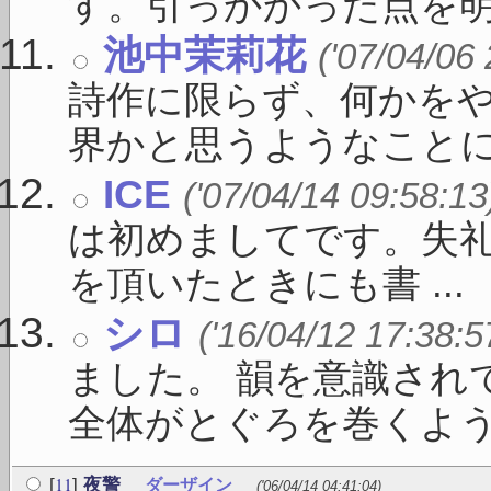
す。引っかかった点を明確に
池中茉莉花
('07/04/06
詩作に限らず、何かを
界かと思うようなことに向
ICE
('07/04/14 09:58:13
は初めましてです。失礼
を頂いたときにも書 ...
シロ
('16/04/12 17:38:5
ました。 韻を意識され
全体がとぐろを巻くよう .
11
[
]
夜警
ダーザイン
('06/04/14 04:41:04)