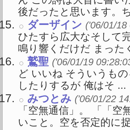
ん この詩は大昔に書い
後だったと思います。ちょ
ダーザイン
('06/01/18
ひたすら広大なそして
鳴り響くだけだ まったくそ
鷲聖
('06/01/19 09:28:0
ど いいね そういうも
したりするが 俺はそ ...
みつとみ
('06/01/22 14
「空無通信」。 「「空
いこと。空を否定的に捉え 