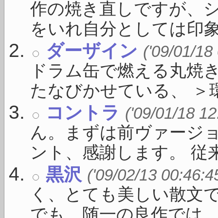
作の焼き直しですが、
をいれ自分としては印象が
ダーザイン
('09/01/18
ドラム缶で燃える丸焼
たなびかせている、 ＞環状
コントラ
('09/01/18 12
ん。まずは前ヴァージ
ント、感謝します。 従来の
黒沢
('09/02/13 00:46:4
く、とても美しい散文
でも、随一の良作では ..