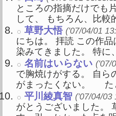
ところの指摘だけでも
して、 もちろん、比較的 .
草野大悟
('07/04/01 13
にちは。 拝読 この作
染みてきました。 特に、 
名前はいらない
('07/
で胸焼けがする。 自ら
がまったくない。 たとえ
平川綾真智
('07/04/03
がとうございました。 