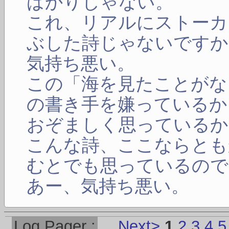
ばかりじゃない。
これ、リアルにストーカ
ぶした詩じゃないですか
気持ち悪い。
この「海を見たことがな
の書き手を嫌っているか
おぞましく思っているか
こんな詩、ここならとも
むとでも思っているので
あー、気持ち悪い。
Log
P
ager :
Next>
1
2
3
4
5