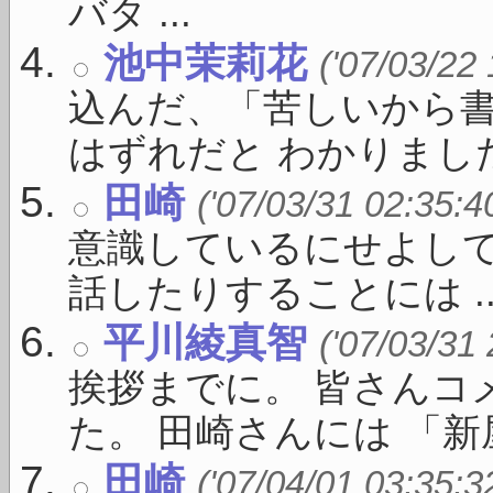
バタ ...
池中茉莉花
('07/03/22
込んだ、「苦しいから
はずれだと わかりました。
田崎
('07/03/31 02:35:4
意識しているにせよし
話したりすることには ..
平川綾真智
('07/03/31
挨拶までに。 皆さんコ
た。 田崎さんには 「新屋敷
田崎
('07/04/01 03:35:3