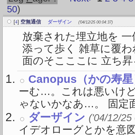
50
)
4
[
]
空無通信
ダーザイン
('04/12/25 00:04:37)
放棄された埋立地を 一
添って歩く 雑草に覆わ
面のそこここに 立ち昇る
Canopus（かの寿
ーむ…。これは悪いけ
ゃないかなあ…。 固定面
ダーザイン
('04/12/25
イデオローグとかを意