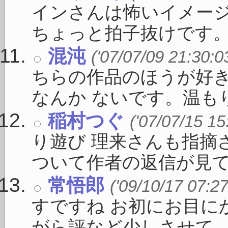
インさんは怖いイメー
ちょっと拍子抜けです。題
混沌
('07/07/09 21:30:0
ちらの作品のほうが好
なんか ないです。温もり 
稲村つぐ
('07/07/15 15
り遊び 理来さんも指摘
ついて作者の返信が見て .
常悟郎
('09/10/17 07:27
すですね お初にお目に
がら評など少しさせて ..