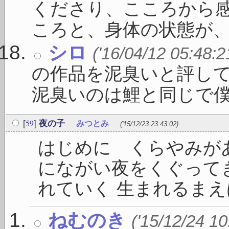
くださり、こころから感
ころと、身体の状態が、 .
シロ
('16/04/12 05:48:2
の作品を泥臭いと評し
泥臭いのは鯉と同じで僕 .
59
[
]
夜の子
みつとみ
('15/12/23 23:43:02)
はじめに くらやみが
にながい夜をくぐって
れていく 生まれるまえは
ねむのき
('15/12/24 10