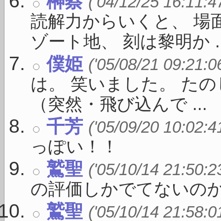
榊蔡
('04/12/25 16:11:4
読解力からいくと、 場
ゾート地、 刻は黎明か ..
僕姫
('05/08/21 09:21:0
は。 笑いました。 た
（突然・飛び込んで ...
千芳
('05/09/20 10:02:4
っぽい！！
鷲聖
('05/10/14 21:50:2
の評価しかでてないのか
鷲聖
('05/10/14 21:58:0