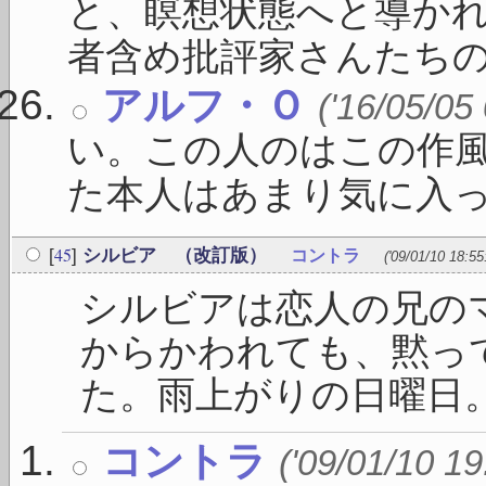
と、瞑想状態へと導かれ
者含め批評家さんたちの賛 
アルフ・Ｏ
('16/05/05
い。この人のはこの作
た本人はあまり気に入って
45
[
]
シルビア （改訂版）
コントラ
('09/01/10 18:55
シルビアは恋人の兄の
からかわれても、黙っ
た。雨上がりの日曜日。表
コントラ
('09/01/10 19