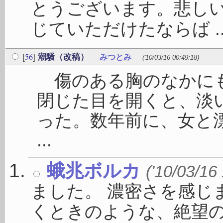
とうございます。悲し
じていただけたならば ..
56
[
]
潮騒（改稿）
みつとみ
('10/03/16 00:49:18)
傷のある胸のなかにも
閉じた目を開くと、淡
った。数年前に、女と
...
蛾兆ボルカ
('10/03/16
ました。 濃密さを感じ
くときのような、絶望の愉し