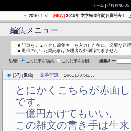
ホーム
|
詩投稿掲示板
2016-04-07
:
[NEW]
2015年 文学極道年間各賞発表！
編集メニュー
■ 記事をチェックし編集キーを入力した後に、必要な処
■ 返信の付いた親記事は管理者以外削除できません。
処理:
この記事を編集
この記事を削除
編集キー
37
[
]
文学非道
[返信]
'14/06/18 07:42:53
とにかくこちらが赤面し
です。
一億円かけてもいい。
この雑文の書き手は生来