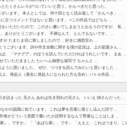
っとたくさんレスがついていいと思う。かんぺきだと思った。
ざいます。 本人としては、何十回となく読み返して「かんぺき」 ...
立つコメントではないと思います。 >この作品ではどちら ...
をいただいたので、このさい書いてしまおうとおもうのですが、 私 ...
、ありがとうございます。 不満なんて、とんでもないです。 ...
すが たまたま目に致しましたので… 好きに感想言わ ...
とうございます。詩や作文全般に関する僕の近況は、上の凪葉さん ...
ば、「マナグア」のほうを読んでいただければうれしいです。 まあ ...
せていただきました たいへん緻密な描写で ちゃんと ...
ように思いました。 ぜひ、つづきを読んでみたいと思いました ...
以上、発起人（過去に発起人になられた方も含め）バトル作品 ...
詰まった 兄さん あれは生き別れの兄さん いいえ 姉さんだった ...
なかの認識に似ています。 これは夢を言葉に落とし込んだ詩で ...
 作者がどういう意図で書いたか説明するなんて野暮なことはしま ...
家』、ですか」 「『あばら家』、です」 「ええと、これはつまり、この場