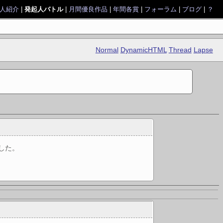
人紹介
|
発起人バトル
|
月間優良作品
|
年間各賞
|
フォーラム
|
ブログ
|
？
Normal
DynamicHTML
Thread
Lapse
した。