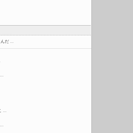
 ...
.
.
..
.