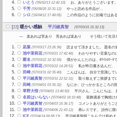
いとう
お。ありがとうございます。
('05/02/13 12:42:10)
千芳
やっと読める作品が…
('05/09/20 10:31:12)
シロ
この作品のように比喩ではある
('16/04/12 17:49:05)
22
[
]
暖かい感触
平川綾真智
('07/03/15 15:32:13)
― 楽あれば苦あり 苦あれば楽あり そう呟いて生活を
凪葉
読ませて頂きました。 題名の通
('07/03/17 23:26:36)
池中茉莉花
わかりやすい言葉なのに
('07/03/21 17:42:46)
匿名
僕がかんじたのは、ﾎﾜｲﾄﾛﾘｰﾀで
('07/03/22 10:32:59)
池中茉莉花
私が昨日書き込んだ、「
('07/03/22 14:28:51)
田崎
こんばんは。 自分で意識して
('07/03/31 02:35:40)
平川綾真智
取り敢えずご挨拶までに
('07/03/31 22:52:31)
田崎
なにか、ひっかかるところの指
('07/04/01 03:35:32)
草野大悟
平川さん、こんにちは。 拝
('07/04/01 13:40:50)
名前はいらない
装飾過多で胸焼けが
('07/04/02 18:10:48)
平川綾真智
コメントありがとうござ
('07/04/03 15:36:17)
池中茉莉花
再レスです。 詩作に限
('07/04/06 21:43:12)
ICE
平川綾真智様こちらでは初めまし
('07/04/14 09:58:13)