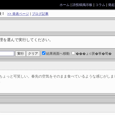
ホーム
|
詩投稿掲示板
|
コラム
|
発起
表！
>> 発表ページ
|
ブログ記事
処理を選んで実行してください。
結果画面へ移動
���ょ∈茯�筝�荀�
ちょっと可笑しい。春先の空気をそのまま食べているような感じがしま
。