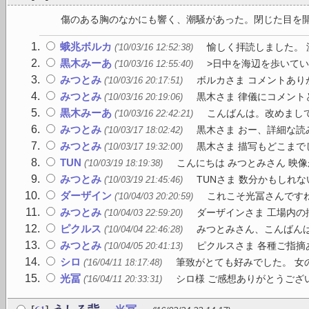
傷のある胸のなかにも響く、潮騒があった。閉じた目を開く
蛾兆ボルカ
愉しく拝読しました。 
('10/03/16 12:52:38)
黒木みーあ
>日中を海辺を歩いてい
('10/03/16 12:55:40)
みつとみ
ボルカさま コメントあり
('10/03/16 20:17:51)
みつとみ
黒木さま 律儀にコメント
('10/03/16 20:19:06)
黒木みーあ
こんばんは。改めまして
('10/03/16 22:42:21)
みつとみ
黒木さま おー、詳細な読
('10/03/17 18:02:42)
みつとみ
黒木さま 描写もどこまで
('10/03/17 19:32:00)
TUN
こんにちは みつとみさん 映像
('10/03/19 18:19:38)
みつとみ
TUNさま 数分かもしれな
('10/03/19 21:45:46)
ダーザイン
これこそ光冨さんですね
('10/04/03 20:20:59)
みつとみ
ダーザインさま 工場内の
('10/04/03 22:59:20)
ピクルス
みつとみさん、こんばんは。
('10/04/04 22:46:28)
みつとみ
ピクルスさま 各種ご指摘
('10/04/05 20:41:13)
シロ
筆致がとても好みでした。 女
('16/04/11 18:17:48)
光冨
シロ様 ご感想ありがとうござ
('16/04/11 20:33:31)