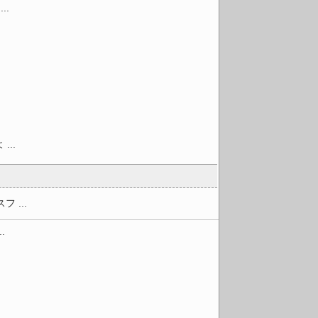
..
..
...
.