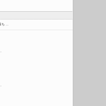
...
.
.