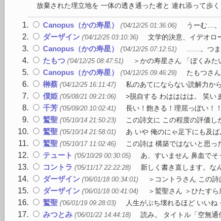
放棄された埋立地を 一体の透き通った者と 連れ添って歩く 
Canopus（かの寿星）
うーむ…。
('04/12/25 01:36:06)
ダーザイン
文学的決意、イデオロー
('04/12/25 03:10:36)
Canopus（かの寿星）
……。つま
('04/12/25 07:12:51)
たもつ
＞かの寿星さん 「ぼくみた
('04/12/25 08:47:51)
Canopus（かの寿星）
たもつさん
('04/12/25 09:46:29)
榊蔡
私のあてにならない読解力からい
('04/12/25 16:11:47)
僕姫
>脱自する わはははは。 笑い
('05/08/21 09:21:06)
千芳
長い！飽きる！理屈っぽい！
('05/09/20 10:02:41)
鷲聖
この詩文に この程度の評価し
('05/10/14 21:50:23)
鷲聖
あ いや 俺のにゃ足下にも及
('05/10/14 21:58:01)
鷲聖
この詩は 構築ではないと思った
('05/10/17 11:02:46)
テュート
あ、すいません 鼻血でそ
('05/10/29 00:30:05)
コントラ
新しく書き直します。なん
('05/11/17 22:22:28)
ダーザイン
＞コントラさん この詩
('06/01/18 00:34:01)
ダーザイン
＞鷲聖さん ＞ひたすら
('06/01/18 00:41:04)
鷲聖
人生がぶち壊れるほど いいね 
('06/01/19 09:28:03)
みつとみ
読み。 タイトル「空無通
('06/01/22 14:44:18)