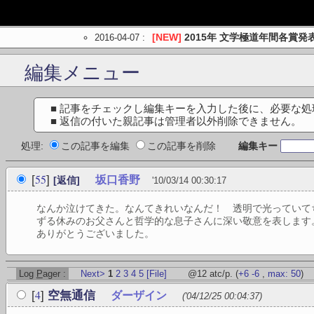
2016-04-07
:
[NEW]
2015年 文学極道年間各賞発
編集メニュー
■ 記事をチェックし編集キーを入力した後に、必要な
■ 返信の付いた親記事は管理者以外削除できません。
処理:
この記事を編集
この記事を削除
編集キー
55
[
]
坂口香野
[返信]
'10/03/14 00:30:17
なんか泣けてきた。なんてきれいなんだ！ 透明で光っていて
ずる休みのお父さんと哲学的な息子さんに深い敬意を表します
ありがとうございました。
Log
P
ager :
Next>
1
2
3
4
5
[File]
@12 atc/p.
(
+6
-6
,
max: 50
)
4
[
]
空無通信
ダーザイン
('04/12/25 00:04:37)