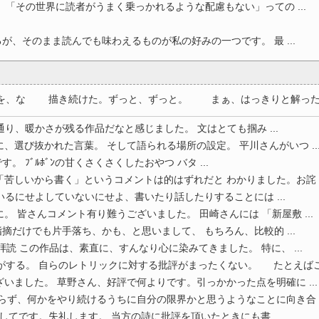
 「その世界に読者がうまく乗っかれるような配慮もない」っての ...
が、そのまま読んでも味わえるものが私の好みの一つです。 最 ...
、な 描き続けた。ずっと、ずっと。 まぁ、はっきりと解ったんだ
り、暖かさが残る作品だなと感じました。 文はとても掴み ...
、選び抜かれた言葉。 そして語られる場所の設定。 平川さんがいつ ..
す。 ﾌﾞﾙﾎﾞﾝの甘くさくさくしたおやつ バタ ...
苦しいから書く」というコメントは的はずれだと わかりました。お詫 ..
いるにせよしていないにせよ、書いたり話したりすることには ...
。 皆さんコメント有り難うございました。 田崎さんには 「新屋敷 ...
摘だけでも片手落ち、かも、と思いまして、 もちろん、比較的 ...
読 この作品は、素直に、すんなり心に染みてきました。 特に、 ...
する。 自らのレトリックに対する批評がまったくない。 たとえばこ .
いました。 草野さん、好評で何よりです。引っかかった点を明確に ...
らず、何かをやり続けるうちに自分の限界かと思うようなことに向き合 ..
てです。失礼します。 当方の詩に批評を頂いたときにも書 ...