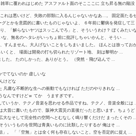
雑草に覆われはじめた アスファルト面のそこここに 立ち昇る無の陥没 ..
これは悪いけど、失敗の部類に入るんじゃないかなあ…。 固定面たるゼロの
グとかを意図的に書いたものじゃないよ、 ６年前に鬱病を発症して三 ..
り、「解らないヤツはスッこんでろ」と、そういうわけ？ ぼくみたいな、無
いな、無名のヘタレがいっちょ前に批評しちゃいかんと、そうい ...
、すんません。大人げないことをしちまいました。 ほんとは放っておかなく
くと、 場面は開発の打ち切られたリゾート地、 刻は黎明か ...
ました。 たのしかった、ありがとう。 （突然・飛び込んで ...
！
かでてないのか 虚しいな
ばんけどな
 凡庸な不断的な生への衝動でもなければ ただのやりきれな ...
うなんですけどｗ てか うますぎです。
ていうか、テクノ音楽を思わせる作品ですね。テクノ、音楽全般には ..
は大昔に書いたもので、阪神大震災の直後だったと思います。ちょうど ..
広大なそして完全性の空間へとむなしく鳴り響くだけだ まったくその ..
そういうものを世間は青臭いものに比類したりするが 俺はそ ...
信」。 「「空無」とは全く何も存在しないこと。空を否定的に捉え ...