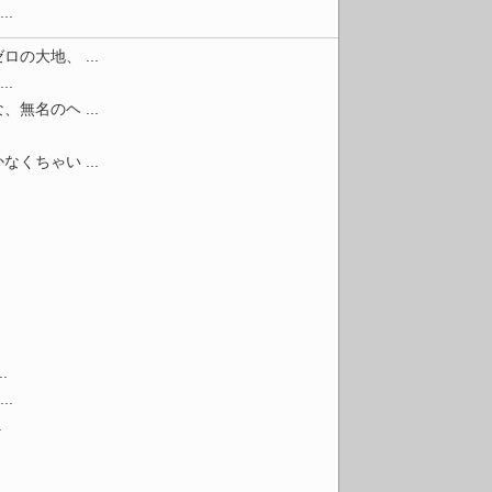
.
大地、 ...
.
名のヘ ...
ちゃい ...
.
.
.