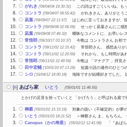
がれき
この詩はすごくいいね。も
('09/04/04 19:30:31)
コントラ
がれきさん、ありがとうご
('09/04/07 09:55:42)
凪葉
はじめに言っておきますが、役に
('09/09/07 22:11:57)
コントラ
せっかく凪葉さんにご感想
('09/09/08 02:06:09)
凪葉
曖昧なコメントに、お早いレス
('09/09/08 07:49:32)
常悟郎
今晩は コントラさん お初で
('09/10/17 03:10:37)
コントラ
常悟郎さん、 感想ありが
('09/11/02 12:15:42)
コントラ
それから、もし時間があれ
('09/11/02 12:20:59)
常悟郎
今晩は 「マナグア 」拝見さ
('09/11/02 22:49:59)
田中宏輔
短篇小説の連作のひとつの
('10/01/10 07:13:29)
シロ
地味ですが結構好きでした。 
('16/04/12 18:00:18)
6
[
]
あばら家
いとう
('05/01/01 11:46:55)
とかげの足音を拾っていくと 「かげろう」と呼ばれる庭で行き
榊蔡
対象の扱い（不確定的）が夢の
('05/01/02 15:33:19)
いとう
＞榊蔡さん ま、もちろん、
('05/01/03 18:21:52)
Canopus（かの寿星）
「『あばら
('05/02/12 12:41:08)