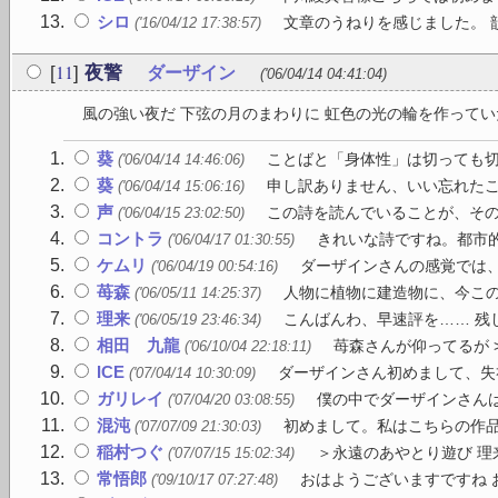
シロ
文章のうねりを感じました。 
('16/04/12 17:38:57)
11
[
]
夜警
ダーザイン
('06/04/14 04:41:04)
風の強い夜だ 下弦の月のまわりに 虹色の光の輪を作っていた
葵
ことばと「身体性」は切っても切れ
('06/04/14 14:46:06)
葵
申し訳ありません、いい忘れたこと
('06/04/14 15:06:16)
声
この詩を読んでいることが、そのま
('06/04/15 23:02:50)
コントラ
きれいな詩ですね。都市的
('06/04/17 01:30:55)
ケムリ
ダーザインさんの感覚では、
('06/04/19 00:54:16)
苺森
人物に植物に建造物に、今この
('06/05/11 14:25:37)
理来
こんばんわ、早速評を…… 残し
('06/05/19 23:46:34)
相田 九龍
苺森さんが仰ってるが 
('06/10/04 22:18:11)
ICE
ダーザインさん初めまして、失礼
('07/04/14 10:30:09)
ガリレイ
僕の中でダーザインさんは
('07/04/20 03:08:55)
混沌
初めまして。私はこちらの作品
('07/07/09 21:30:03)
稲村つぐ
＞永遠のあやとり遊び 理
('07/07/15 15:02:34)
常悟郎
おはようございますですね お
('09/10/17 07:27:48)