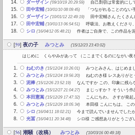
ダーザイン
自己剽窃は常套的にして
('09/10/19 20:29:59)
田中宏輔
「つながれることのない手
('10/01/10 08:09:45)
ダーザイン
田中宏輔さん たくさん
('10/01/12 22:49:19)
田中宏輔
呼吸法、お教えくださり、
('10/01/13 06:54:51)
シロ
作者はご自身で、この作品を泥
('16/04/12 05:48:21)
59
[
]
夜の子
みつとみ
('15/12/23 23:43:02)
はじめに くらやみがあって （ここまでくるのにながい夜を
ねむのき
みつとみさん、はじめまし
('15/12/24 10:26:01)
みつとみ
ねむのき様 レスありがと
('15/12/24 19:56:20)
泥棒
なんですか この、印象に残らな
('15/12/26 23:52:19)
みつとみ
まじっすか？ そういう作品
('15/12/27 21:04:27)
本田憲嵩
こんにちわ。 さすが発起
('15/12/29 17:47:32)
みつとみ
本田様 こんにちは。 この
('15/12/29 18:05:34)
シロ
今まで読んでいませんでしたが
('16/04/11 18:02:21)
光冨
シロ様 ご感想ありがとうござ
('16/04/11 20:34:48)
56
[
]
潮騒（改稿）
みつとみ
('10/03/16 00:49:18)