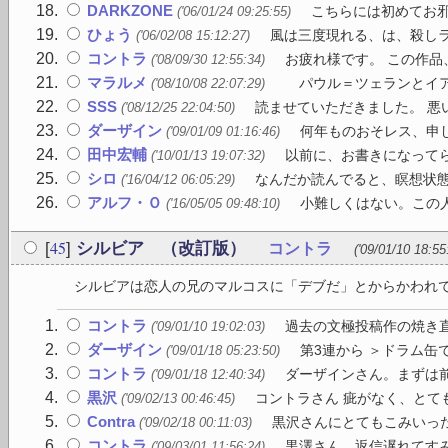
DARKZONE
こちらには初めてお邪
('06/01/24 09:25:55)
ひょう
風は三度現れる、は、殺しラ
('06/02/08 15:12:27)
コントラ
お疲れ様です。 この作品
('08/09/30 12:55:34)
マラルメ
パウル＝ツェランとイア
('08/10/08 22:07:29)
SSS
読ませていただきました。 悪
('08/12/25 22:04:50)
ダーザイン
何年ものおそレス、申し
('09/01/09 01:16:46)
田中宏輔
以前に、お書きになってら
('10/01/13 19:07:32)
シロ
なんだか読んでると、瞑想状態
('16/04/12 06:05:29)
アルフ・Ｏ
小難しくはない。この人
('16/05/05 09:48:10)
45
[
]
シルビア （改訂版）
コントラ
('09/01/10 18:55
シルビアは恋人の兄のマルコスに「デブだ」とからかわれても
コントラ
過去の文極投稿作の焼き直
('09/01/10 19:02:03)
ダーザイン
第3連から ＞ドラム缶
('09/01/18 05:23:50)
コントラ
ダーザインさん。まずは前
('09/01/18 12:40:34)
黒沢
コントラさん 疵がなく、とて
('09/02/13 00:46:45)
Contra
黒沢さんにとてもこみいった
('09/02/18 00:11:03)
コントラ
黒澤さん、返信遅れてすみ
('09/03/01 11:56:24)