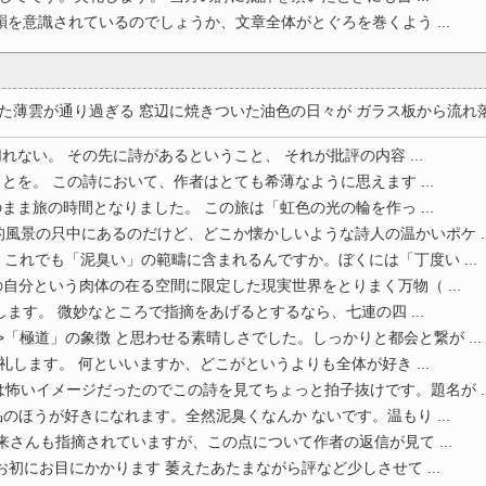
韻を意識されているのでしょうか、文章全体がとぐろを巻くよう ...
薄雲が通り過ぎる 窓辺に焼きついた油色の日々が ガラス板から流れ落ち 
ない。 その先に詩があるということ、 それが批評の内容 ...
を。 この詩において、作者はとても希薄なように思えます ...
ま旅の時間となりました。 この旅は「虹色の光の輪を作っ ...
風景の只中にあるのだけど、どこか懐かしいような詩人の温かいポケ ..
これでも「泥臭い」の範疇に含まれるんですか。ぼくには「丁度い ...
自分という肉体の在る空間に限定した現実世界をとりまく万物（ ...
ます。 微妙なところで指摘をあげるとするなら、七連の四 ...
>「極道」の象徴 と思わせる素晴しさでした。しっかりと都会と繋が ...
します。 何といいますか、どこがというよりも全体が好き ...
怖いイメージだったのでこの詩を見てちょっと拍子抜けです。題名が ..
のほうが好きになれます。全然泥臭くなんか ないです。温もり ...
来さんも指摘されていますが、この点について作者の返信が見て ...
初にお目にかかります 萎えたあたまながら評など少しさせて ...