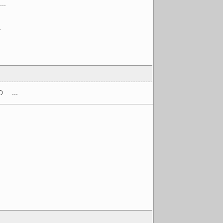
.
.
...