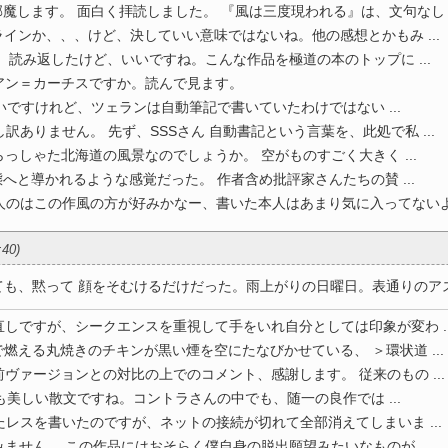
魔します。 面白く拝読しました。 『風は三度現われる』は、文句なし .
インか、、、けど、決していい意味ではないね。他の感想とかもみ ...
、読み返したけど、いいですね。こんな作品を極道の本のトップに ...
ン＝カーチスですか。読んで見ます。
いですけれど、ツェランは自動筆記で書いていたわけではない ...
訳ありません。 先ず、SSSさん 自動書記という言葉を、此処で私 ...
っしゃた北海道の風景なのでしょうか。 空がものすごく大きく ...
へと導かれるような感覚だった。 作者含め批評家さんたちの賛 ...
のはこの作風の方が好みかなー、書いた本人はあまり気に入ってないよ .
:40)
、黙って 顔をそむけるだけだった。雨上がりの日曜日。表通りのアスフ 
しですが、シークエンスを重視して手をいれ自分としては印象が変わ ..
で燃える丸焼きのチキンが黒い煙を空にたなびかせている、 ＞環状道 ...
ヴァージョンとの対比の上でのコメント、感謝します。 従来のもの ...
も美しい散文ですね。コントラさんの中でも、随一の良作では ...
レスを書いたのですが、ネットの接続が切れて全部消えてしまいま ...
ません。 この作品にはおそらく僕自身の脱出願望みたいなものが ...