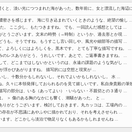
と、淡い光につつまれた海があった。数年前に、女と漂流した海辺に、わ
濃密さを感じます。 海に引き込まれていくときのような、絶望の愉し ..
た。 ここ少し、もたつきますね。 でも、一回読んだ感想としては ...
がとうございます。文末の時勢（→時制）というか、過去形とか現 ...
どうも。そうですね、もうすこし言い回しや、風光や細部等の描写 ...
、よろしくにはよろしくを。黒木です。 とても丁寧な描写ですね。 ...
みのレスありがとう。うれしいです。あとで、ご返事書きますね。 ...
して、どこまではしないかというのは、永遠の課題のような気がし ...
が浮かびあがりますね。 描写的には空想と現実が ...
いし、十数分かもしれないし。それでよいかもしれないし。 水 ...
。久々に本領発揮しておられるのを見て嬉しいです。私自身貴殿の筆致 .
描写の部分は、いる（あってよい）・いらない・不親切との３通り ...
 ＞ 傷のある胸のなかにも響く、潮騒があった。 と ...
ありがとうございます。検討しておきます。丸カッコは、工場内の ...
の存在が不思議にあやふやに描かれており、それを考えさせられ ...
います。どこかしら淡泊で物足りなくもあるかもしれませんね ...