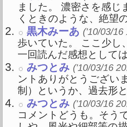
ました。 濃密さを感じ
くときのような、絶望の愉し
黒木みーあ
('10/03/16
歩いていた。 ここ少し
一回読んだ感想としては .
みつとみ
('10/03/16 20
ントありがとうござい
制）というか、過去形とか現
みつとみ
('10/03/16 20
コメントどうも。そう
しや、風光や細部等の描写 