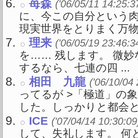
苺森
('06/05/11 14:25:3
に、今この自分という
現実世界をとりまく万物（ 
理来
('06/05/19 23:46:3
を…… 残します。 微
するなら、七連の四 ...
相田 九龍
('06/10/04
ってるが >「極道」の
した。しっかりと都会と繋が
ICE
('07/04/14 10:30:09
して、失礼します。 何