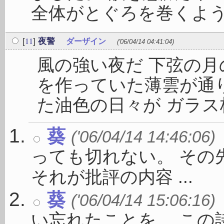
全体がとぐろを巻くよう .
11
[
]
夜警
ダーザイン
('06/04/14 04:41:04)
風の強い夜だ 下弦の月
を作っていた薄雲が通
た油色の日々が ガラス板
葵
('06/04/14 14:46:06)
っても切れない。 その
それが批評の内容 ...
葵
('06/04/14 15:06:16)
い忘れたことを。 この