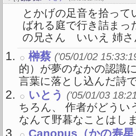
とかげの足音を拾って
ばれる庭で行き詰まった
の兄さん いいえ 姉さん
榊蔡
('05/01/02 15:33:1
的）が夢のなかの認識に
言葉に落とし込んだ詩で .
いとう
('05/01/03 18:2
ちろん、 作者がどうい
なんて野暮なことはしま .
Canopus（かの寿