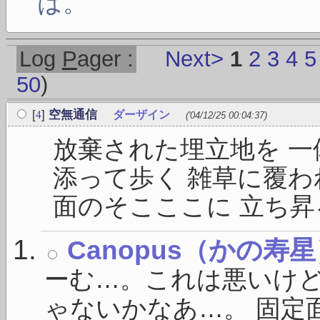
は。
Log
P
ager :
Next>
1
2
3
4
5
50
)
4
[
]
空無通信
ダーザイン
('04/12/25 00:04:37)
放棄された埋立地を 一
添って歩く 雑草に覆わ
面のそこここに 立ち昇る
Canopus（かの寿
ーむ…。これは悪いけ
ゃないかなあ…。 固定面