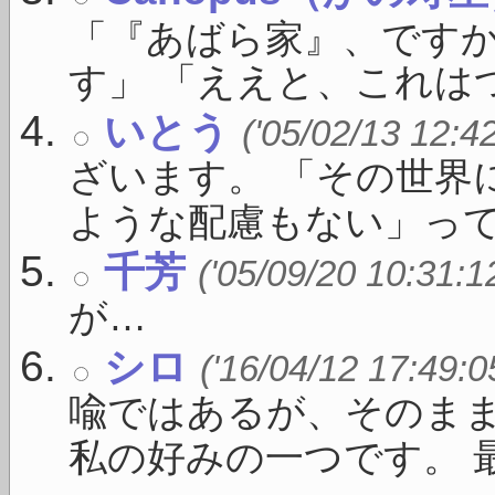
「『あばら家』、ですか
す」 「ええと、これはつ
いとう
('05/02/13 12:4
ざいます。 「その世界
ような配慮もない」っての 
千芳
('05/09/20 10:31:1
が…
シロ
('16/04/12 17:49:0
喩ではあるが、そのま
私の好みの一つです。 最 .