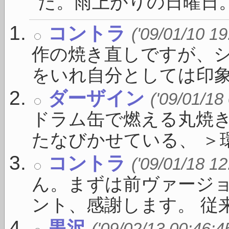
た。雨上がりの日曜日。表
コントラ
('09/01/10 19
作の焼き直しですが、
をいれ自分としては印象が
ダーザイン
('09/01/18
ドラム缶で燃える丸焼
たなびかせている、 ＞環状
コントラ
('09/01/18 12
ん。まずは前ヴァージ
ント、感謝します。 従来の
黒沢
('09/02/13 00:46:4