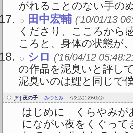
がれることのない手のぬく
田中宏輔
('10/01/13 06
くださり、こころから感
ころと、身体の状態が、 .
シロ
('16/04/12 05:48:2
の作品を泥臭いと評し
泥臭いのは鯉と同じで僕 .
59
[
]
夜の子
みつとみ
('15/12/23 23:43:02)
はじめに くらやみが
にながい夜をくぐって