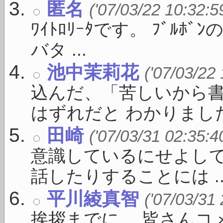
匿名
('07/03/22 10:32:5
ﾜｲﾄﾛﾘｰﾀです。 ﾌﾞﾙ
バタ ...
池中茉莉花
('07/03/22
込んだ、「苦しいから
はずれだと わかりました。
田崎
('07/03/31 02:35:4
意識しているにせよし
話したりすることには ..
平川綾真智
('07/03/31
挨拶までに。 皆さんコ