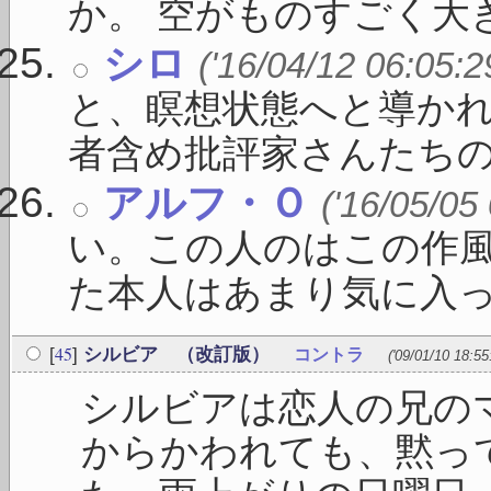
か。 空がものすごく大きく
シロ
('16/04/12 06:05:2
と、瞑想状態へと導かれ
者含め批評家さんたちの賛 
アルフ・Ｏ
('16/05/05
い。この人のはこの作
た本人はあまり気に入って
45
[
]
シルビア （改訂版）
コントラ
('09/01/10 18:55
シルビアは恋人の兄の
からかわれても、黙っ