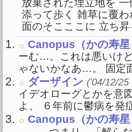
放棄された埋立地を 一
添って歩く 雑草に覆わ
面のそこここに 立ち昇る
Canopus（かの寿
ーむ…。これは悪いけ
ゃないかなあ…。 固定面
ダーザイン
('04/12/25
イデオローグとかを意
よ、 ６年前に鬱病を発症し
Canopus（かの寿
……。つまり、「解ら