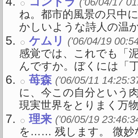
コントラ
('06/04/17 01
ね。都市的風景の只中
かしいような詩人の温かい
ケムリ
('06/04/19 00:5
感覚では、これでも「
んですか。ぼくには「丁度い
苺森
('06/05/11 14:25:3
に、今この自分という
現実世界をとりまく万物（ 
理来
('06/05/19 23:46:3
を…… 残します。 微