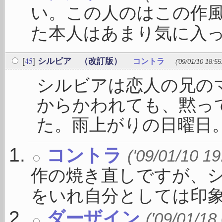
い。この人のはこの作
た本人はあまり気に入って
45
[
]
シルビア （改訂版）
コントラ
('09/01/10 18:55
シルビアは恋人の兄の
からかわれても、黙っ
た。雨上がりの日曜日。表
コントラ
('09/01/10 19
作の焼き直しですが、
をいれ自分としては印象が
ダーザイン
('09/01/18