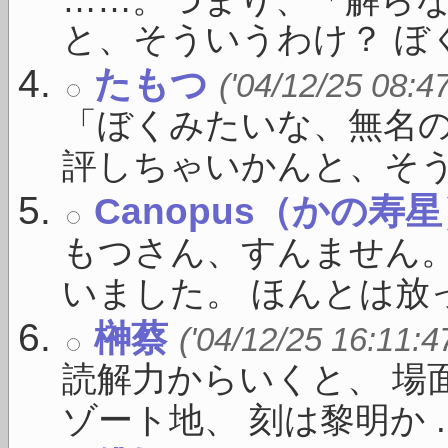
と、そういうわけ？ ぼく
たもつ
('04/12/25 08:4
「ぼくみたいな、無名
評しちゃいかんと、そうい 
Canopus（かの寿
もつさん、すんません
いました。 ほんとは放っ
榊蔡
('04/12/25 16:11:4
読解力からいくと、 場
ゾート地、 刻は黎明か ..