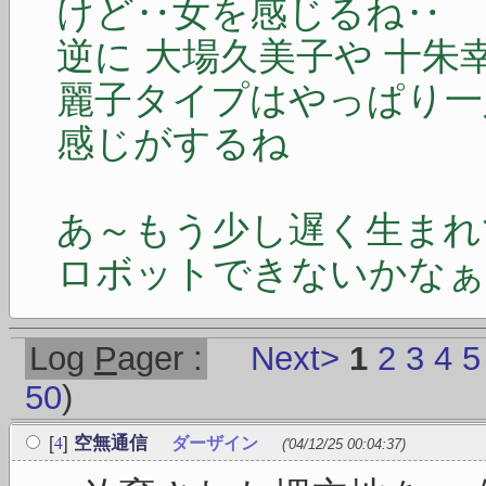
けど‥女を感じるね‥
逆に 大場久美子や 十朱
麗子タイプはやっぱり一
感じがするね
あ～もう少し遅く生まれ
ロボットできないかなぁ (ﾟ_
Log
P
ager :
Next>
1
2
3
4
5
50
)
4
[
]
空無通信
ダーザイン
('04/12/25 00:04:37)