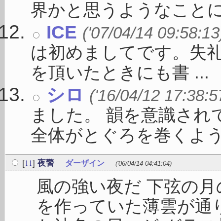
界かと思うようなことに向
ICE
('07/04/14 09:58:13
は初めましてです。失礼
を頂いたときにも書 ...
シロ
('16/04/12 17:38:5
ました。 韻を意識され
全体がとぐろを巻くよう .
11
[
]
夜警
ダーザイン
('06/04/14 04:41:04)
風の強い夜だ 下弦の月
を作っていた薄雲が通