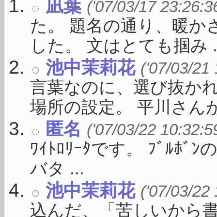
凪葉
('07/03/17 23:26:3
た。 題名の通り、暖か
した。 文はとても掴み ..
池中茉莉花
('07/03/21
言葉なのに、選び抜かれ
場所の設定。 平川さんがい
匿名
('07/03/22 10:32:5
ﾜｲﾄﾛﾘｰﾀです。 ﾌﾞﾙ
バタ ...
池中茉莉花
('07/03/22
込んだ、「苦しいから