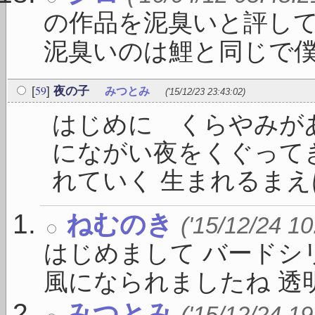
の作品を泥臭いと評し
泥臭いのは鯉と同じで僕 .
59
[
]
夜の子
みつとみ
('15/12/23 23:43:02)
はじめに くらやみが
にながい夜をくぐって
れていく 生まれるまえは
ねむのき
('15/12/24 10
はじめまして バードシ
風になられましたね 透明で
みつとみ
('15/12/24 19