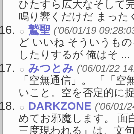
ひたすら広大なそして
鳴り響くだけだ まったくそ
鷲聖
('06/01/19 09:28:0
ど いいね そういうも
したりするが 俺はそ ...
みつとみ
('06/01/22 14
「空無通信」。 「「空
いこと。空を否定的に捉え 
DARKZONE
('06/01/2
めてお邪魔します。 面
三度現われる』は、文句なし