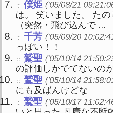
僕姫
('05/08/21 09:21:0
は。 笑いました。 た
（突然・飛び込んで ...
千芳
('05/09/20 10:02:4
っぽい！！
鷲聖
('05/10/14 21:50:2
の評価しかでてないのか
鷲聖
('05/10/14 21:58:0
にも及ばんけどな
鷲聖
('05/10/17 11:02:4
いと思った 凡庸な不断