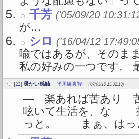
ような配慮もない」っての 
千芳
('05/09/20 10:31:1
が…
シロ
('16/04/12 17:49:0
喩ではあるが、そのま
私の好みの一つです。 最 .
22
[
]
暖かい感触
平川綾真智
('07/03/15 15:32:13)
― 楽あれば苦あり
呟いて生活を、な 
っと。 まぁ、はっきり