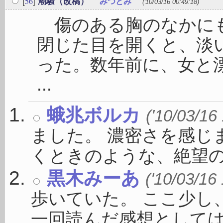
56
[
]
潮騒（改稿）
みつとみ
('10/03/16 00:49:18)
傷のある胸のなかにも
閉じた目を開くと、淡
った。数年前に、女と
...
蛾兆ボルカ
('10/03/16
ました。 濃密さを感じ
くときのような、絶望の愉し
黒木みーあ
('10/03/16
歩いていた。 ここ少し
一回読んだ感想としては .