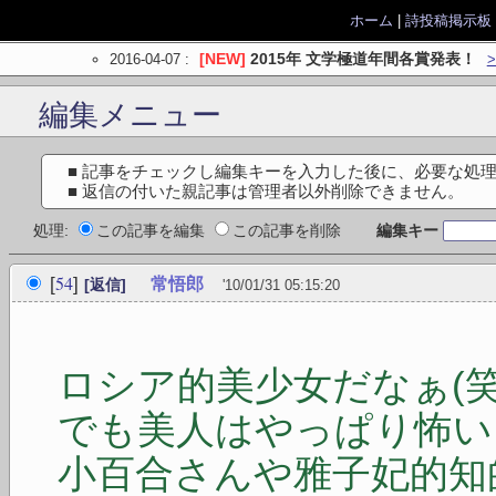
ホーム
|
詩投稿掲示板
2016-04-07
:
[NEW]
2015年 文学極道年間各賞発表！
編集メニュー
■ 記事をチェックし編集キーを入力した後に、必要な処
■ 返信の付いた親記事は管理者以外削除できません。
処理:
この記事を編集
この記事を削除
編集キー
54
[
]
常悟郎
[返信]
'10/01/31 05:15:20
ロシア的美少女だなぁ(笑
でも美人はやっぱり怖い
小百合さんや雅子妃的知