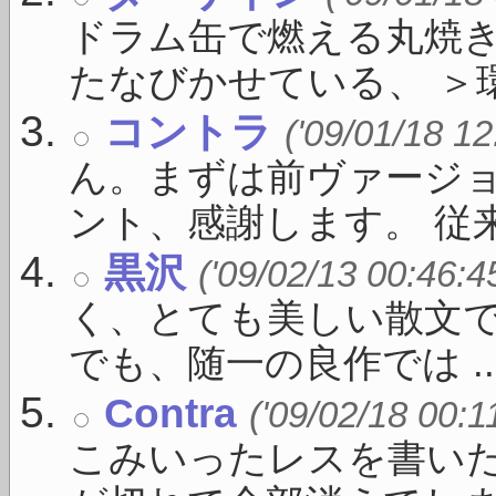
ドラム缶で燃える丸焼
たなびかせている、 ＞環状
コントラ
('09/01/18 12
ん。まずは前ヴァージ
ント、感謝します。 従来の
黒沢
('09/02/13 00:46:4
く、とても美しい散文
でも、随一の良作では ..
Contra
('09/02/18 00:1
こみいったレスを書い