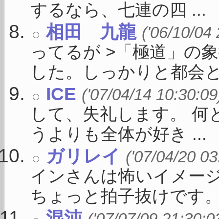
するなら、七連の四 ...
相田 九龍
('06/10/04
ってるが >「極道」の
した。しっかりと都会と繋が
ICE
('07/04/14 10:30:09
して、失礼します。 何
うよりも全体が好き ...
ガリレイ
('07/04/20 03
インさんは怖いイメー
ちょっと拍子抜けです。題
混沌
('07/07/09 21:30:0