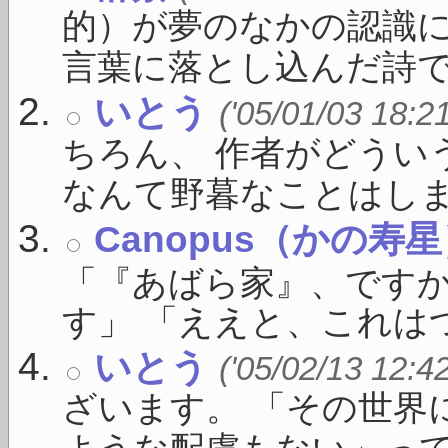
的）が夢のなかの認識に
言葉に落とし込んだ詩で .
いとう
('05/01/03 18:2
ちろん、 作者がどうい
なんて野暮なことはしま .
Canopus（かの寿
「『あばら家』、ですか
す」 「ええと、これはつ
いとう
('05/02/13 12:4
ざいます。 「その世界