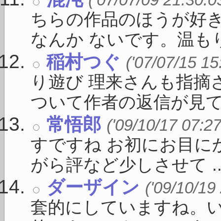
ちらの作品のほうが好
なんか ないです。温もり 
稲村つぐ
('07/07/15 15
り遊び 理来さんも指摘
ついて作者の返信が見て .
常悟郎
('09/10/17 07:27
すですね お初にお目に
がら評など少しさせて ..
ダーザイン
('09/10/19
套的にしていますね。