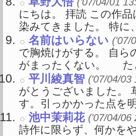
草野大悟
('07/04/01 13
にちは。 拝読 この作
染みてきました。 特に、 
名前はいらない
('07/
で胸焼けがする。 自ら
がまったくない。 たとえ
平川綾真智
('07/04/03
がとうございました。 
す。引っかかった点を明確に
池中茉莉花
('07/04/06
詩作に限らず、何かを