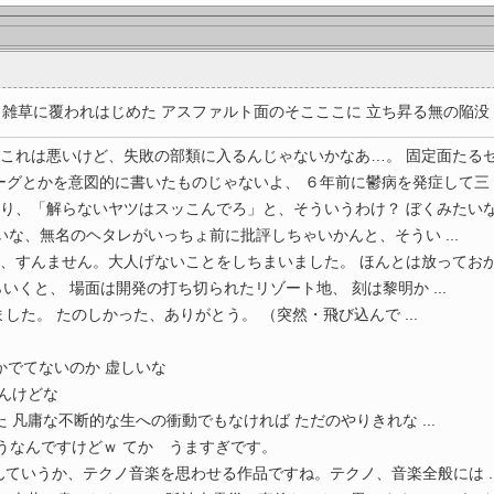
雑草に覆われはじめた アスファルト面のそこここに 立ち昇る無の陥没 ..
これは悪いけど、失敗の部類に入るんじゃないかなあ…。 固定面たるゼロの
グとかを意図的に書いたものじゃないよ、 ６年前に鬱病を発症して三 ..
り、「解らないヤツはスッこんでろ」と、そういうわけ？ ぼくみたいな、無
いな、無名のヘタレがいっちょ前に批評しちゃいかんと、そうい ...
、すんません。大人げないことをしちまいました。 ほんとは放っておかなく
くと、 場面は開発の打ち切られたリゾート地、 刻は黎明か ...
ました。 たのしかった、ありがとう。 （突然・飛び込んで ...
！
かでてないのか 虚しいな
ばんけどな
 凡庸な不断的な生への衝動でもなければ ただのやりきれな ...
うなんですけどｗ てか うますぎです。
ていうか、テクノ音楽を思わせる作品ですね。テクノ、音楽全般には ..