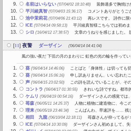
名前はいらない
装飾過多で胸焼けが
('07/04/02 18:10:48)
平川綾真智
コメントありがとうござ
('07/04/03 15:36:17)
池中茉莉花
再レスです。 詩作に限
('07/04/06 21:43:12)
ICE
平川綾真智様こちらでは初めまし
('07/04/14 09:58:13)
シロ
文章のうねりを感じました。 
('16/04/12 17:38:57)
11
[
]
夜警
ダーザイン
('06/04/14 04:41:04)
風の強い夜だ 下弦の月のまわりに 虹色の光の輪を作っていた
葵
ことばと「身体性」は切っても切れ
('06/04/14 14:46:06)
葵
申し訳ありません、いい忘れたこと
('06/04/14 15:06:16)
声
この詩を読んでいることが、そのま
('06/04/15 23:02:50)
コントラ
きれいな詩ですね。都市的
('06/04/17 01:30:55)
ケムリ
ダーザインさんの感覚では、
('06/04/19 00:54:16)
苺森
人物に植物に建造物に、今この
('06/05/11 14:25:37)
理来
こんばんわ、早速評を…… 残し
('06/05/19 23:46:34)
相田 九龍
苺森さんが仰ってるが 
('06/10/04 22:18:11)
ICE
ダーザインさん初めまして、失礼
('07/04/14 10:30:09)