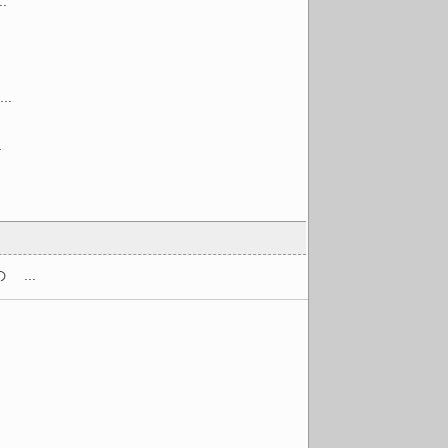
.
.
.
...