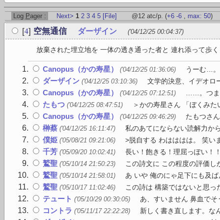
Log
P
ager :
Next>
1
2
3
4
5
[File]
@12 atc/p.
(
+6
-6
,
max: 50
)
4
[
]
空無通信
ダーザイン
('04/12/25 00:04:37)
放棄された埋立地を 一体の透き通った者と 連れ添って歩く 
Canopus（かの寿星）
うーむ…。
('04/12/25 01:36:06)
ダーザイン
文学的決意、イデオロー
('04/12/25 03:10:36)
Canopus（かの寿星）
……。つま
('04/12/25 07:12:51)
たもつ
＞かの寿星さん 「ぼくみた
('04/12/25 08:47:51)
Canopus（かの寿星）
たもつさん
('04/12/25 09:46:29)
榊蔡
私のあてにならない読解力からい
('04/12/25 16:11:47)
僕姫
>脱自する わはははは。 笑い
('05/08/21 09:21:06)
千芳
長い！飽きる！理屈っぽい！
('05/09/20 10:02:41)
鷲聖
この詩文に この程度の評価し
('05/10/14 21:50:23)
鷲聖
あ いや 俺のにゃ足下にも及
('05/10/14 21:58:01)
鷲聖
この詩は 構築ではないと思った
('05/10/17 11:02:46)
テュート
あ、すいません 鼻血でそ
('05/10/29 00:30:05)
コントラ
新しく書き直します。なん
('05/11/17 22:22:28)