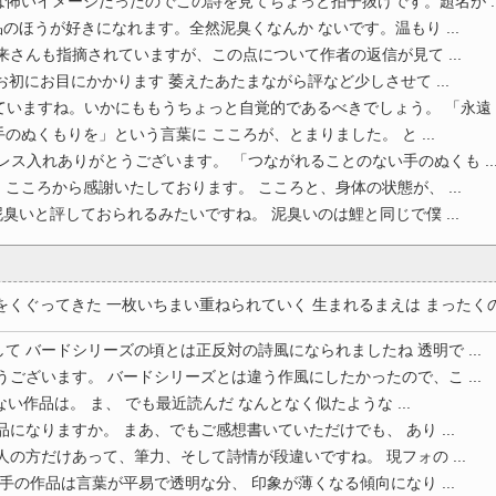
怖いイメージだったのでこの詩を見てちょっと拍子抜けです。題名が ..
のほうが好きになれます。全然泥臭くなんか ないです。温もり ...
来さんも指摘されていますが、この点について作者の返信が見て ...
初にお目にかかります 萎えたあたまながら評など少しさせて ...
いますね。いかにももうちょっと自覚的であるべきでしょう。 「永遠 ..
のぬくもりを」という言葉に こころが、とまりました。 と ...
レス入れありがとうございます。 「つながれることのない手のぬくも ..
こころから感謝いたしております。 こころと、身体の状態が、 ...
臭いと評しておられるみたいですね。 泥臭いのは鯉と同じで僕 ...
くぐってきた 一枚いちまい重ねられていく 生まれるまえは まったくの 
て バードシリーズの頃とは正反対の詩風になられましたね 透明で ...
うございます。 バードシリーズとは違う作風にしたかったので、こ ...
い作品は。 ま、 でも最近読んだ なんとなく似たような ...
になりますか。 まあ、でもご感想書いていただけでも、 あり ...
人の方だけあって、筆力、そして詩情が段違いですね。 現フォの ...
手の作品は言葉が平易で透明な分、 印象が薄くなる傾向になり ...