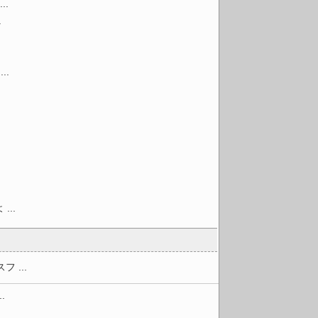
.
.
..
..
...
.