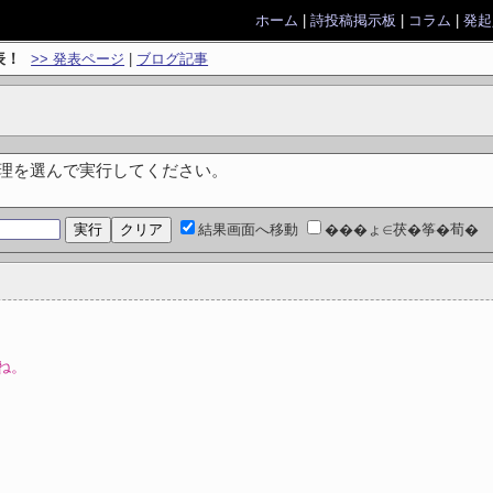
ホーム
|
詩投稿掲示板
|
コラム
|
発起
表！
>> 発表ページ
|
ブログ記事
処理を選んで実行してください。
結果画面へ移動
���ょ∈茯�筝�荀�
ね。