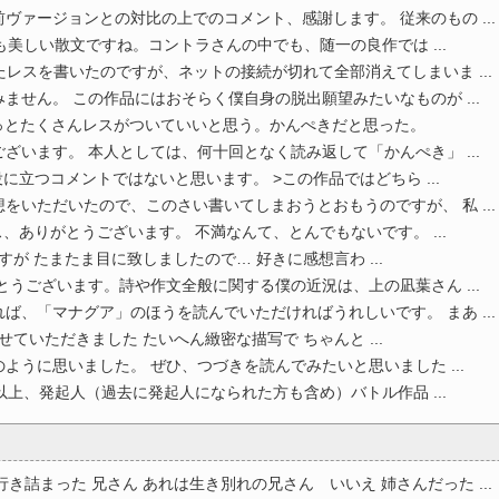
ヴァージョンとの対比の上でのコメント、感謝します。 従来のもの ...
も美しい散文ですね。コントラさんの中でも、随一の良作では ...
レスを書いたのですが、ネットの接続が切れて全部消えてしまいま ...
ません。 この作品にはおそらく僕自身の脱出願望みたいなものが ...
っとたくさんレスがついていいと思う。かんぺきだと思った。
ざいます。 本人としては、何十回となく読み返して「かんぺき」 ...
立つコメントではないと思います。 >この作品ではどちら ...
をいただいたので、このさい書いてしまおうとおもうのですが、 私 ...
、ありがとうございます。 不満なんて、とんでもないです。 ...
すが たまたま目に致しましたので… 好きに感想言わ ...
とうございます。詩や作文全般に関する僕の近況は、上の凪葉さん ...
ば、「マナグア」のほうを読んでいただければうれしいです。 まあ ...
せていただきました たいへん緻密な描写で ちゃんと ...
ように思いました。 ぜひ、つづきを読んでみたいと思いました ...
以上、発起人（過去に発起人になられた方も含め）バトル作品 ...
詰まった 兄さん あれは生き別れの兄さん いいえ 姉さんだった ...