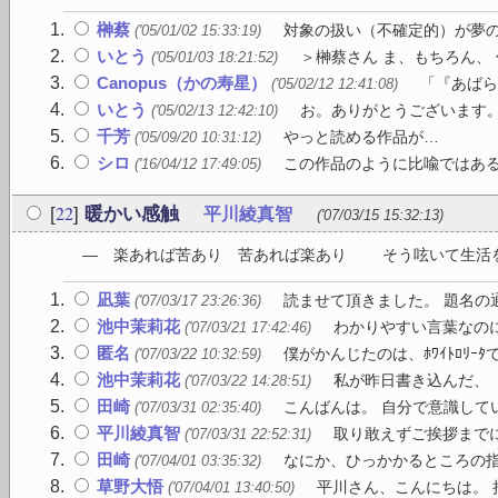
榊蔡
対象の扱い（不確定的）が夢の
('05/01/02 15:33:19)
いとう
＞榊蔡さん ま、もちろん、
('05/01/03 18:21:52)
Canopus（かの寿星）
「『あばら
('05/02/12 12:41:08)
いとう
お。ありがとうございます。
('05/02/13 12:42:10)
千芳
やっと読める作品が…
('05/09/20 10:31:12)
シロ
この作品のように比喩ではある
('16/04/12 17:49:05)
22
[
]
暖かい感触
平川綾真智
('07/03/15 15:32:13)
― 楽あれば苦あり 苦あれば楽あり そう呟いて生活を
凪葉
読ませて頂きました。 題名の通
('07/03/17 23:26:36)
池中茉莉花
わかりやすい言葉なのに
('07/03/21 17:42:46)
匿名
僕がかんじたのは、ﾎﾜｲﾄﾛﾘｰﾀで
('07/03/22 10:32:59)
池中茉莉花
私が昨日書き込んだ、「
('07/03/22 14:28:51)
田崎
こんばんは。 自分で意識して
('07/03/31 02:35:40)
平川綾真智
取り敢えずご挨拶までに
('07/03/31 22:52:31)
田崎
なにか、ひっかかるところの指
('07/04/01 03:35:32)
草野大悟
平川さん、こんにちは。 拝
('07/04/01 13:40:50)