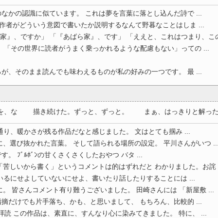
なかの認識に似ています。 これは夢を言葉に落とし込んだ詩で ...
 作者がどういう意図で書いたか説明するなんて野暮なことはしま ...
家』、ですか」 「『あばら家』、です」 「ええと、これはつまり、この場
 「その世界に読者がうまく乗っかれるような配慮もない」っての ...
が、そのまま読んでも味わえるものが私の好みの一つです。 最 ...
、な 描き続けた。ずっと、ずっと。 まぁ、はっきりと解ったんだ
り、暖かさが残る作品だなと感じました。 文はとても掴み ...
、選び抜かれた言葉。 そして語られる場所の設定。 平川さんがいつ ..
す。 ﾌﾞﾙﾎﾞﾝの甘くさくさくしたおやつ バタ ...
苦しいから書く」というコメントは的はずれだと わかりました。お詫 ..
いるにせよしていないにせよ、書いたり話したりすることには ...
。 皆さんコメント有り難うございました。 田崎さんには 「新屋敷 ...
摘だけでも片手落ち、かも、と思いまして、 もちろん、比較的 ...
読 この作品は、素直に、すんなり心に染みてきました。 特に、 ...