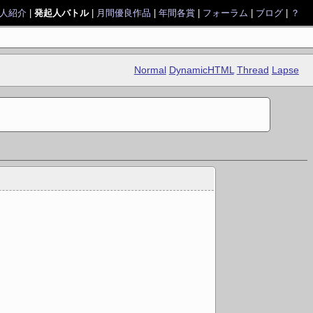
人紹介
|
発起人バトル
|
月間優良作品
|
年間各賞
|
フォーラム
|
ブログ
|
？
Normal
DynamicHTML
Thread
Lapse