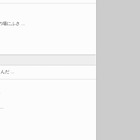
にふさ ...
 ...
.
.