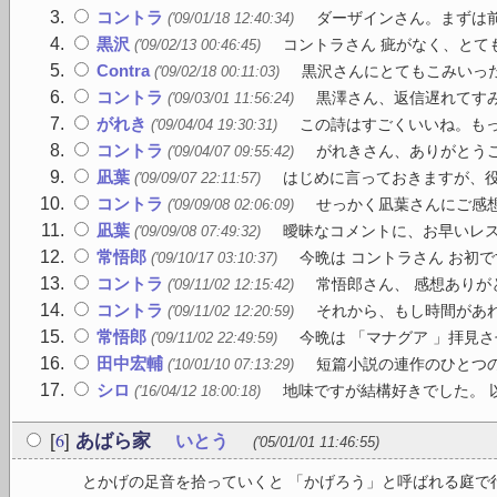
コントラ
ダーザインさん。まずは前
('09/01/18 12:40:34)
黒沢
コントラさん 疵がなく、とて
('09/02/13 00:46:45)
Contra
黒沢さんにとてもこみいった
('09/02/18 00:11:03)
コントラ
黒澤さん、返信遅れてすみ
('09/03/01 11:56:24)
がれき
この詩はすごくいいね。も
('09/04/04 19:30:31)
コントラ
がれきさん、ありがとうご
('09/04/07 09:55:42)
凪葉
はじめに言っておきますが、役に
('09/09/07 22:11:57)
コントラ
せっかく凪葉さんにご感想
('09/09/08 02:06:09)
凪葉
曖昧なコメントに、お早いレス
('09/09/08 07:49:32)
常悟郎
今晩は コントラさん お初で
('09/10/17 03:10:37)
コントラ
常悟郎さん、 感想ありが
('09/11/02 12:15:42)
コントラ
それから、もし時間があれ
('09/11/02 12:20:59)
常悟郎
今晩は 「マナグア 」拝見さ
('09/11/02 22:49:59)
田中宏輔
短篇小説の連作のひとつの
('10/01/10 07:13:29)
シロ
地味ですが結構好きでした。 
('16/04/12 18:00:18)
6
[
]
あばら家
いとう
('05/01/01 11:46:55)
とかげの足音を拾っていくと 「かげろう」と呼ばれる庭で行き