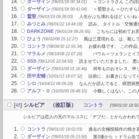
ダーザイン
＞コントラさん この詩
('06/01/18 00:34:01)
ダーザイン
＞鷲聖さん ＞ひたすら
('06/01/18 00:41:04)
鷲聖
人生がぶち壊れるほど いいね 
('06/01/19 09:28:03)
みつとみ
読み。 タイトル「空無通
('06/01/22 14:44:18)
DARKZONE
こちらには初めてお邪
('06/01/24 09:25:55)
ひょう
風は三度現れる、は、殺しラ
('06/02/08 15:12:27)
コントラ
お疲れ様です。 この作品
('08/09/30 12:55:34)
マラルメ
パウル＝ツェランとイア
('08/10/08 22:07:29)
SSS
読ませていただきました。 悪
('08/12/25 22:04:50)
ダーザイン
何年ものおそレス、申し
('09/01/09 01:16:46)
田中宏輔
以前に、お書きになってら
('10/01/13 19:07:32)
シロ
なんだか読んでると、瞑想状態
('16/04/12 06:05:29)
アルフ・Ｏ
小難しくはない。この人
('16/05/05 09:48:10)
45
[
]
シルビア （改訂版）
コントラ
('09/01/10 18:55
シルビアは恋人の兄のマルコスに「デブだ」とからかわれても
コントラ
過去の文極投稿作の焼き直
('09/01/10 19:02:03)
ダーザイン
第3連から ＞ドラム缶
('09/01/18 05:23:50)