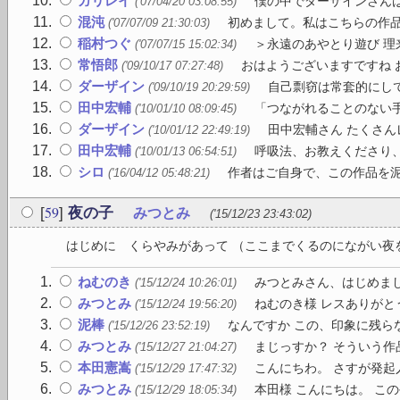
ガリレイ
僕の中でダーザインさんは
('07/04/20 03:08:55)
混沌
初めまして。私はこちらの作品
('07/07/09 21:30:03)
稲村つぐ
＞永遠のあやとり遊び 理
('07/07/15 15:02:34)
常悟郎
おはようございますですね お
('09/10/17 07:27:48)
ダーザイン
自己剽窃は常套的にして
('09/10/19 20:29:59)
田中宏輔
「つながれることのない手
('10/01/10 08:09:45)
ダーザイン
田中宏輔さん たくさん
('10/01/12 22:49:19)
田中宏輔
呼吸法、お教えくださり、
('10/01/13 06:54:51)
シロ
作者はご自身で、この作品を泥
('16/04/12 05:48:21)
59
[
]
夜の子
みつとみ
('15/12/23 23:43:02)
はじめに くらやみがあって （ここまでくるのにながい夜を
ねむのき
みつとみさん、はじめまし
('15/12/24 10:26:01)
みつとみ
ねむのき様 レスありがと
('15/12/24 19:56:20)
泥棒
なんですか この、印象に残らな
('15/12/26 23:52:19)
みつとみ
まじっすか？ そういう作品
('15/12/27 21:04:27)
本田憲嵩
こんにちわ。 さすが発起
('15/12/29 17:47:32)
みつとみ
本田様 こんにちは。 この
('15/12/29 18:05:34)