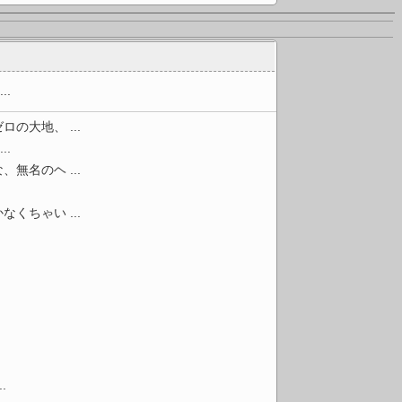
.
大地、 ...
.
名のヘ ...
ちゃい ...
.