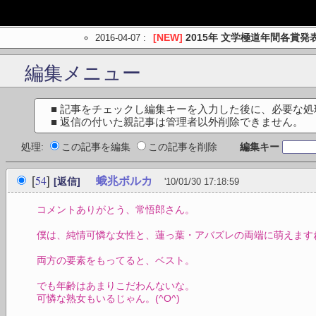
2016-04-07
:
[NEW]
2015年 文学極道年間各賞発
編集メニュー
■ 記事をチェックし編集キーを入力した後に、必要な
■ 返信の付いた親記事は管理者以外削除できません。
処理:
この記事を編集
この記事を削除
編集キー
54
[
]
蛾兆ボルカ
[返信]
'10/01/30 17:18:59
コメントありがとう、常悟郎さん。
僕は、純情可憐な女性と、蓮っ葉・アバズレの両端に萌えます
両方の要素をもってると、ベスト。
でも年齢はあまりこだわんないな。
可憐な熟女もいるじゃん。(^O^)