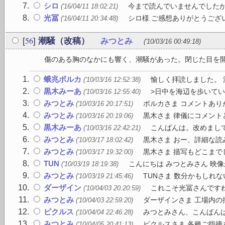
シロ
今まで読んでいませんでしたが
('16/04/11 18:02:21)
光冨
シロ様 ご感想ありがとうござ
('16/04/11 20:34:48)
56
[
]
潮騒（改稿）
みつとみ
('10/03/16 00:49:18)
傷のある胸のなかにも響く、潮騒があった。閉じた目を開く
蛾兆ボルカ
愉しく拝読しました。 
('10/03/16 12:52:38)
黒木みーあ
>日中を海辺を歩いてい
('10/03/16 12:55:40)
みつとみ
ボルカさま コメントあり
('10/03/16 20:17:51)
みつとみ
黒木さま 律儀にコメント
('10/03/16 20:19:06)
黒木みーあ
こんばんは。改めまして
('10/03/16 22:42:21)
みつとみ
黒木さま おー、詳細な読
('10/03/17 18:02:42)
みつとみ
黒木さま 描写もどこまで
('10/03/17 19:32:00)
TUN
こんにちは みつとみさん 映像
('10/03/19 18:19:38)
みつとみ
TUNさま 数分かもしれな
('10/03/19 21:45:46)
ダーザイン
これこそ光冨さんですね
('10/04/03 20:20:59)
みつとみ
ダーザインさま 工場内の
('10/04/03 22:59:20)
ピクルス
みつとみさん、こんばんは。
('10/04/04 22:46:28)
みつとみ
ピクルスさま 各種ご指摘
('10/04/05 20:41:13)