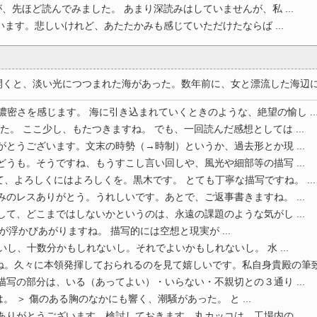
、先ほど読んでみました。 あまり深読みはしていませんが、私 ...
います。悲しいけれど、あたたかみも感じていただけたならば ...
と、淡い光につつまれた海があった。数年前に、女と漂流した海辺に、わ
濃密さを感じます。 海に引き込まれていくときのような、絶望の愉し ..
た。 ここ少し、もたつきますね。 でも、一回読んだ感想としては ...
がとうございます。文末の時勢（→時制）というか、過去形とか現 ...
どうも。そうですね、もうすこし言い回しや、風光や細部等の描写 ...
、よろしくにはよろしくを。黒木です。 とても丁寧な描写ですね。 ...
みのレスありがとう。うれしいです。あとで、ご返事書きますね。 ...
して、どこまではしないかというのは、永遠の課題のような気がし ...
が浮かびあがりますね。 描写的には空想と現実が ...
いし、十数分かもしれないし。それでよいかもしれないし。 水 ...
。久々に本領発揮しておられるのを見て嬉しいです。私自身貴殿の筆致 .
描写の部分は、いる（あってよい）・いらない・不親切との３通り ...
 ＞ 傷のある胸のなかにも響く、潮騒があった。 と ...
ありがとうございます。検討しておきます。丸カッコは、工場内の ...