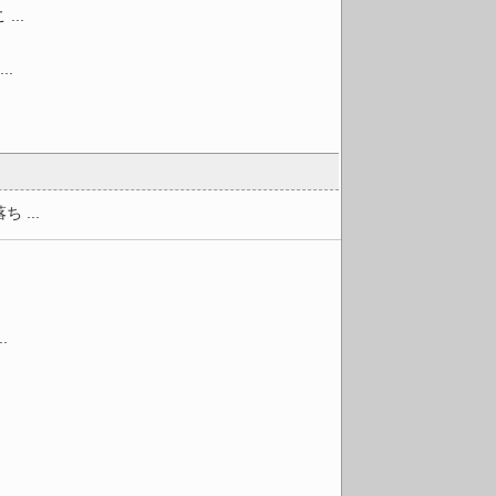
..
.
...
.