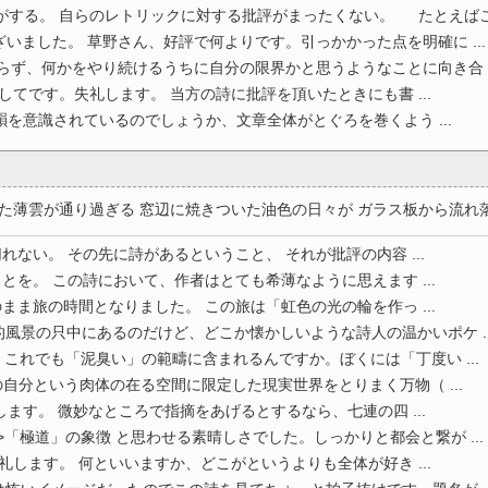
する。 自らのレトリックに対する批評がまったくない。 たとえばこ .
いました。 草野さん、好評で何よりです。引っかかった点を明確に ...
らず、何かをやり続けるうちに自分の限界かと思うようなことに向き合 ..
てです。失礼します。 当方の詩に批評を頂いたときにも書 ...
韻を意識されているのでしょうか、文章全体がとぐろを巻くよう ...
薄雲が通り過ぎる 窓辺に焼きついた油色の日々が ガラス板から流れ落ち 
ない。 その先に詩があるということ、 それが批評の内容 ...
を。 この詩において、作者はとても希薄なように思えます ...
ま旅の時間となりました。 この旅は「虹色の光の輪を作っ ...
風景の只中にあるのだけど、どこか懐かしいような詩人の温かいポケ ..
これでも「泥臭い」の範疇に含まれるんですか。ぼくには「丁度い ...
自分という肉体の在る空間に限定した現実世界をとりまく万物（ ...
ます。 微妙なところで指摘をあげるとするなら、七連の四 ...
>「極道」の象徴 と思わせる素晴しさでした。しっかりと都会と繋が ...
します。 何といいますか、どこがというよりも全体が好き ...