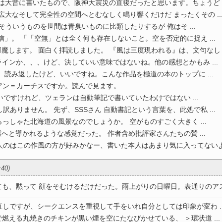
は大昔に書いたもので、阪神大震災の直後だったと思います。ちょうど ..
広大なそして完全性の空間へとむなしく鳴り響くだけだ まったくその ..
そういうものを世間は青臭いものに比類したりするが 俺はそ ...
信」。 「「空無」とは全く何も存在しないこと。空を否定的に捉え ...
魔します。 面白く拝読しました。 『風は三度現われる』は、文句なし .
インか、、、けど、決していい意味ではないね。他の感想とかもみ ...
、読み返したけど、いいですね。こんな作品を極道の本のトップに ...
ン＝カーチスですか。読んで見ます。
いですけれど、ツェランは自動筆記で書いていたわけではない ...
訳ありません。 先ず、SSSさん 自動書記という言葉を、此処で私 ...
っしゃた北海道の風景なのでしょうか。 空がものすごく大きく ...
へと導かれるような感覚だった。 作者含め批評家さんたちの賛 ...
のはこの作風の方が好みかなー、書いた本人はあまり気に入ってないよ .
:40)
、黙って 顔をそむけるだけだった。雨上がりの日曜日。表通りのアスフ 
しですが、シークエンスを重視して手をいれ自分としては印象が変わ ..
で燃える丸焼きのチキンが黒い煙を空にたなびかせている、 ＞環状道 ...