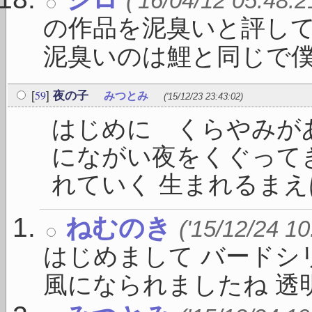
('16/04/12 05:48:2
の作品を泥臭いと評し
泥臭いのは鯉と同じで僕 .
59
[
]
夜の子
みつとみ
('15/12/23 23:43:02)
はじめに くらやみが
にながい夜をくぐって
れていく 生まれるまえは
ねむのき
('15/12/24 10
はじめまして バードシ
風になられましたね 透明で