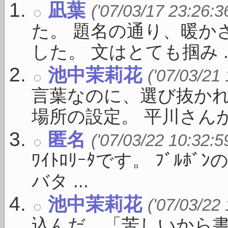
凪葉
('07/03/17 23:26:3
た。 題名の通り、暖か
した。 文はとても掴み ..
池中茉莉花
('07/03/21
言葉なのに、選び抜かれ
場所の設定。 平川さんがい
匿名
('07/03/22 10:32:5
ﾜｲﾄﾛﾘｰﾀです。 ﾌﾞﾙ
バタ ...
池中茉莉花
('07/03/22
込んだ、「苦しいから