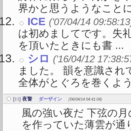
界かと思うようなことに向
ICE
('07/04/14 09:58:13
は初めましてです。失礼
を頂いたときにも書 ...
シロ
('16/04/12 17:38:5
ました。 韻を意識され
全体がとぐろを巻くよう .
11
[
]
夜警
ダーザイン
('06/04/14 04:41:04)
風の強い夜だ 下弦の月
を作っていた薄雲が通