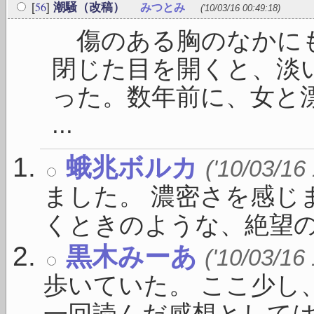
56
[
]
潮騒（改稿）
みつとみ
('10/03/16 00:49:18)
傷のある胸のなかにも
閉じた目を開くと、淡
った。数年前に、女と
...
蛾兆ボルカ
('10/03/16
ました。 濃密さを感じ
くときのような、絶望の愉し
黒木みーあ
('10/03/16
歩いていた。 ここ少し