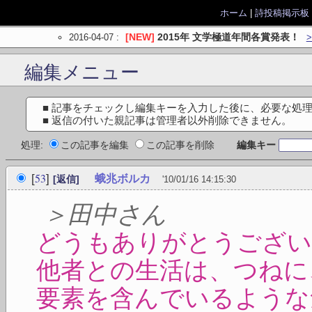
ホーム
|
詩投稿掲示板
2016-04-07
:
[NEW]
2015年 文学極道年間各賞発表！
編集メニュー
■ 記事をチェックし編集キーを入力した後に、必要な処
■ 返信の付いた親記事は管理者以外削除できません。
処理:
この記事を編集
この記事を削除
編集キー
53
[
]
蛾兆ボルカ
[返信]
'10/01/16 14:15:30
＞田中さん
どうもありがとうござい
他者との生活は、つねに
要素を含んでいるような