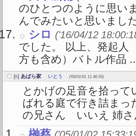
のひとつのように思いま
んでみたいと思いました .
シロ
('16/04/12 18:00:1
でした。 以上、発起人
方も含め）バトル作品 ..
6
[
]
あばら家
いとう
('05/01/01 11:46:55)
とかげの足音を拾って
ばれる庭で行き詰まった
の兄さん いいえ 姉さん
榊蔡
('05/01/02 15:33:1