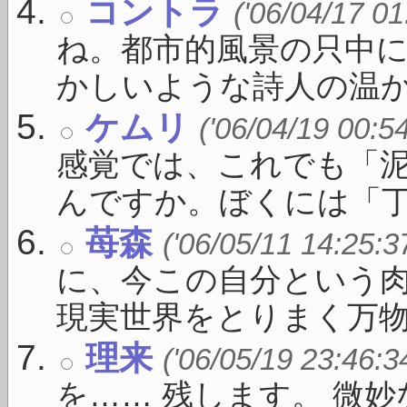
コントラ
('06/04/17 01
ね。都市的風景の只中
かしいような詩人の温かい
ケムリ
('06/04/19 00:5
感覚では、これでも「
んですか。ぼくには「丁度い
苺森
('06/05/11 14:25:3
に、今この自分という
現実世界をとりまく万物（ 
理来
('06/05/19 23:46:3
を…… 残します。 微