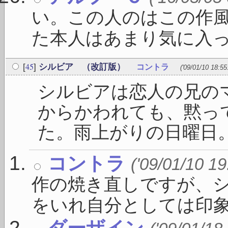
い。この人のはこの作
た本人はあまり気に入って
45
[
]
シルビア （改訂版）
コントラ
('09/01/10 18:55
シルビアは恋人の兄の
からかわれても、黙っ
た。雨上がりの日曜日。表
コントラ
('09/01/10 19
作の焼き直しですが、
をいれ自分としては印象が
ダーザイン