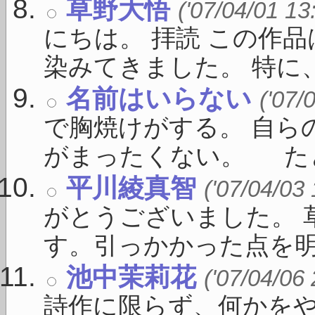
草野大悟
('07/04/01 13
にちは。 拝読 この作
染みてきました。 特に、 
名前はいらない
('07/
で胸焼けがする。 自ら
がまったくない。 たとえ
平川綾真智
('07/04/03
がとうございました。 
す。引っかかった点を明確に
池中茉莉花
('07/04/06
詩作に限らず、何かを