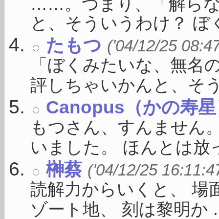
……。つまり、「解ら
と、そういうわけ？ ぼく
たもつ
('04/12/25 08:4
「ぼくみたいな、無名
評しちゃいかんと、そうい 
Canopus（かの寿
もつさん、すんません
いました。 ほんとは放っ
榊蔡
('04/12/25 16:11:4
読解力からいくと、 場
ゾート地、 刻は黎明か ..