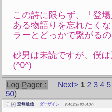
この詩に限らず、「登場
ある物語りを忘れたくな
ラーとどっかで繋がるの
砂男は未読ですが、僕は
(^0^)
Log
P
ager :
Next>
1
2
3
4
5
50
)
4
[
]
空無通信
ダーザイン
('04/12/25 00:04:37)