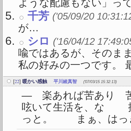
ような配慮もない」っての 
千芳
('05/09/20 10:31:1
が…
シロ
('16/04/12 17:49:0
喩ではあるが、そのま
私の好みの一つです。 最 .
22
[
]
暖かい感触
平川綾真智
('07/03/15 15:32:13)
― 楽あれば苦あり
呟いて生活を、な 
っと。 まぁ、はっきり