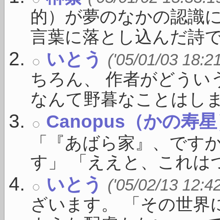
的）が夢のなかの認識に
言葉に落とし込んだ詩で .
いとう
('05/01/03 18:2
ちろん、 作者がどうい
なんて野暮なことはしま .
Canopus（かの寿
「『あばら家』、ですか
す」 「ええと、これはつ
いとう
('05/02/13 12:4
ざいます。 「その世界