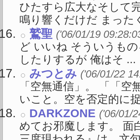
ひたすら広大なそして
鳴り響くだけだ まったくそ
鷲聖
('06/01/19 09:28:0
ど いいね そういうも
したりするが 俺はそ ...
みつとみ
('06/01/22 14
「空無通信」。 「「空
いこと。空を否定的に捉え 
DARKZONE
('06/01/2
めてお邪魔します。 面
三度現われる』は、文句なし