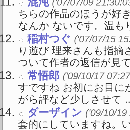
混沌
('07/07/09 21:30:0
ちらの作品のほうが好
なんか ないです。温もり 
稲村つぐ
('07/07/15 15
り遊び 理来さんも指摘
ついて作者の返信が見て .
常悟郎
('09/10/17 07:27
すですね お初にお目に
がら評など少しさせて ..
ダーザイン
('09/10/19
套的にしていますね。