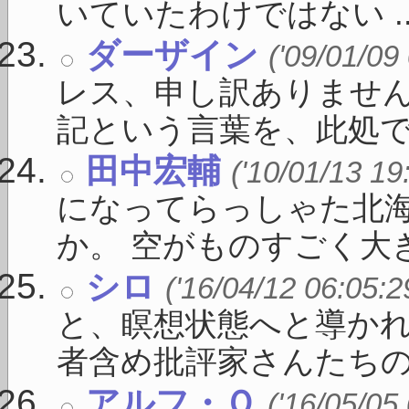
いていたわけではない ..
ダーザイン
('09/01/09
レス、申し訳ありません。
記という言葉を、此処で私 
田中宏輔
('10/01/13 19
になってらっしゃた北
か。 空がものすごく大きく
シロ
('16/04/12 06:05:2
と、瞑想状態へと導かれ
者含め批評家さんたちの賛 
アルフ・Ｏ
('16/05/05