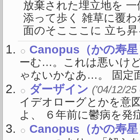
放棄された埋立地を 一
添って歩く 雑草に覆わ
面のそこここに 立ち昇る
Canopus（かの寿
ーむ…。これは悪いけ
ゃないかなあ…。 固定面
ダーザイン
('04/12/25
イデオローグとかを意
よ、 ６年前に鬱病を発症し
Canopus（かの寿