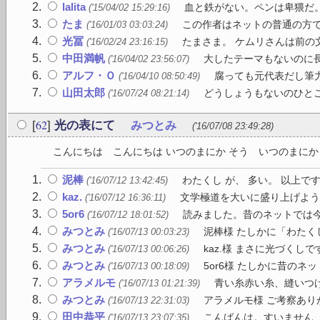
lalita
血と鉄がない。ペンは卑猥だ
('15/04/02 15:29:16)
たま
この作者はネットの普通の方で
('16/01/03 03:03:24)
光冨
たまさま。 ケムリさんは前の
('16/02/24 23:16:15)
中田満帆
大したテーマもないのに
('16/04/02 23:56:07)
アルフ・Ｏ
腐っても元代表だし筆力
('16/04/10 08:50:49)
山田太郎
どうしょうもないのひとこ
('16/07/24 08:21:14)
62
[
]
光の表にて
みつとみ
('16/07/08 23:49:28)
こんにちは こんにちは いつのまにか そう いつのまにか 
泥棒
わたくし が、 多い。 以上で
('16/07/12 13:42:45)
kaz.
文学極道を大いに盛り上げよう
('16/07/12 16:36:11)
5or6
読みました。昔のネットでは今
('16/07/12 18:01:52)
みつとみ
泥棒様 たしかに「わたく
('16/07/13 00:03:23)
みつとみ
kaz.様 まさに光づくし
('16/07/13 00:06:26)
みつとみ
5or6様 たしかに昔のネ
('16/07/13 00:18:09)
アラメルモ
青い糸赤い糸、縫いつけ
('16/07/13 01:21:39)
みつとみ
アラメルモ様 ご考察あり
('16/07/13 22:31:03)
田中恭平
こんばんは。すいません、
('16/07/13 23:07:35)