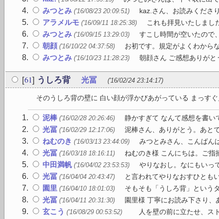
みつとみ
kaz.さん、お読みくださ
('16/08/23 20:09:51)
アラメルモ
これも拝見いたしました
('16/09/11 18:25:38)
みつとみ
すこし時間が空いたので、
('16/09/15 13:29:03)
朝顔
お初です。規定がよくわからな
('16/10/22 04:37:58)
みつとみ
朝顔さん ご感想ありがと
('16/10/23 11:28:23)
61
[
]
うしろ背
光冨
('16/02/24 23:14:17)
そのうしろ背の壁に 白い顔が浮かびあがっている まっすぐ見
泥棒
静かすぎて なんて感想を書いて
('16/02/28 20:26:46)
光冨
泥棒さん、ありがとう。あと
('16/02/29 12:17:06)
ねむのき
みつとみさん、こんばんは 
('16/03/13 23:44:09)
光冨
ねむのき様 こんにちは。ご指摘
('16/03/18 18:16:11)
中田満帆
やりなおし。なにもいっ
('16/04/02 23:53:53)
光冨
と言われてやりなおすひとも
('16/04/04 20:43:47)
園里
そもそも「うしろ背」というタ
('16/04/10 18:01:03)
光冨
園里様 丁寧にお読み下さり、
('16/04/11 20:31:30)
玄こう
人を壁の前に立たせ、ストロ
('16/08/29 00:53:52)