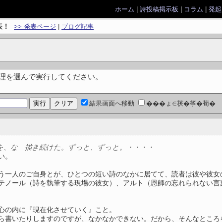
ホーム
|
詩投稿掲示板
|
コラム
|
発起
表！
>> 発表ページ
|
ブログ記事
処理を選んで実行してください。
結果画面へ移動
���ょ∈茯�筝�荀�
を、な 描き続けた。ずっと、ずっと。・・・・
い。
う一人のご自身とが、ひとつの短い詩のなかに居てて、読者は彼や彼女
テノール（詩を執筆する現場の彼女）、アルト（恩師の忘れられない言
心の内に『現在化させていく』こと。
ら書いたりしますのですが、なかなかできない。だから、そんなところ