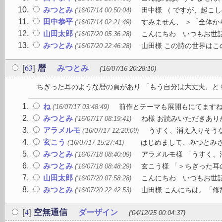
みつとみ
田中様 （ ですが、起こ
('16/07/14 00:50:04)
田中恭平
すみません、 ＞「全体か
('16/07/14 02:21:49)
山田太郎
こんにちわ いつもお世話
('16/07/20 05:36:28)
みつとみ
山田様 この詩の世界はこの
('16/07/20 22:46:28)
63
[
]
暦
みつとみ
('16/07/16 20:28:10)
ちぎった耳のような暦の頁があり 「もう自分は大丈夫、と 微
ね
前作とテーマも展開もにてますね。
('16/07/17 03:48:49)
みつとみ
ね様 お読みいただきあり
('16/07/17 08:19:41)
アラメルモ
うすく、消え入りそうな
('16/07/17 12:20:09)
玄こう
はじめまして、みつとみさん
('16/07/17 15:27:41)
みつとみ
アラメルモ様 「うすく、
('16/07/18 08:40:09)
みつとみ
玄こう様 「＞ちぎった耳
('16/07/18 08:48:29)
山田太郎
こんにちわ いつもお世話
('16/07/20 07:58:28)
みつとみ
山田様 こんにちは。「修
('16/07/20 22:42:53)
4
[
]
空無通信
ダーザイン
('04/12/25 00:04:37)