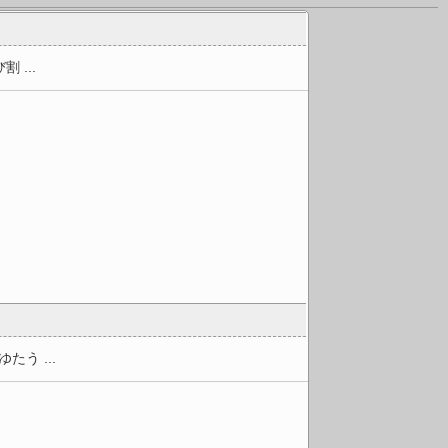
...
...