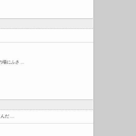
にふさ ...
 ...
.