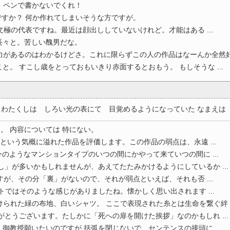
。ペンで書かないでくれ！
すか？ 何か作れてしまいそうな方ですが。
文極の代表ですね。最近は顔出ししていないけれど。才能はある ...
長々と。苦しい醜男だな。
があるのはわかるけどさ。これに限らずこの人の作品はなーんか全然好 .
と。 すこし歳をとっておもいきり赤面するとおもう。 もしそうな ...
わたくしは しろい光の表にて 目覚めるようになっていた なまえは 知 
す。 内容については 特にない。
という気概に溢れた作品を評価します。この作品の弱点は、永遠 ...
のようなマンションタイプのいつの間にかやって来ていつの間に ...
し」が多いかもしれませんが、あえてたたみかけるようにしているか ...
ですが、その分「裏」がないので、それが弱点といえば、それも否 ...
ットではそのような感じがありましたね。懐かしく思い出されます ...
られた緑の布地、白いシャツ。 ここで表現された糸とは生命を繋ぐ絆 ..
がとうございます。たしかに「死への扉を開けた挨拶」なのかもしれ ...
御教授願いたいのですが 括弧を閉じないで センテンスの接頭に ...