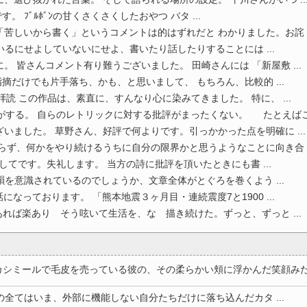
す。 ﾌﾞﾙﾎﾞﾝの甘くさくさくしたおやつ バタ ...
苦しいから書く」というコメントは的はずれだと わかりました。お詫 ..
いるにせよしていないにせよ、書いたり話したりすることには ...
。 皆さんコメント有り難うございました。 田崎さんには 「新屋敷 ...
摘だけでも片手落ち、かも、と思いまして、 もちろん、比較的 ...
読 この作品は、素直に、すんなり心に染みてきました。 特に、 ...
する。 自らのレトリックに対する批評がまったくない。 たとえばこ .
いました。 草野さん、好評で何よりです。引っかかった点を明確に ...
らず、何かをやり続けるうちに自分の限界かと思うようなことに向き合 ..
てです。失礼します。 当方の詩に批評を頂いたときにも書 ...
韻を意識されているのでしょうか、文章全体がとぐろを巻くよう ...
なっております。 「熊本地震３ヶ月目・連続震度7と1900 ...
れば楽あり そう呟いて生活を、な 描き続けた。ずっと、ずっと ...
ミールで毛皮を売っている彼の、その柔らかい頬に浮かんだ笑顔みたいな
の全てはいま、外部に機能しない自分たちだけに落ち込んだカタ ...