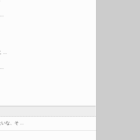
.
..
.
、そ ...