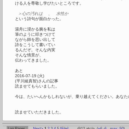
ける人を尊敬し学びたいところです。
＞心の汚れは 、 水性か
という詩句が面白かった。
湯舟に浸かる腕を私は
筆のように叩きつけて
ながら師を思い出して
詩をこうして書いてい
るんだぞ。そんな内実
そんな情景が、
伝わってきました。
あと
2016-07-19 (火)
(平川綾真智)さんの記事
読ませてもらいました。
今は、たいへんかもしれないが、乗り越えてください。あなた
読ませていただきました。
Log
P
ager :
Next>
1
2
3
4
5
[File]
@12 atc/p.
(
+6
-6
,
max: 50
)