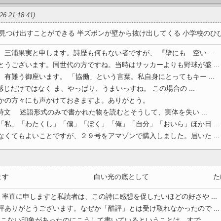
/26 21:18:41)
つけ出すことができる 半ズボンが壁から抜け出してくる 小学校のひび割 
。三浦果実と申します。詩歴も何もない者ですが、 『壁にも 空い ...
とうございます。同世代の方ですね。当時はサッカーよりも野球が盛 ...
、有難う御座います。 「協働」という言葉。私自身にとってもキー ...
じだけではなく ま、やっぱり、うまいっすね。 この場合の ...
ほかの方々にも声かけておきますよ。ありがとう。
語形式のみで書かれた物を読むとそうして、実体を失い ...
「私」「わたくし」「僕」「ぼく」「俺」「自分」「おいら」ほか日 ...
なくてもよいことですが、２９号をアマゾンで購入しました。届いた ...
らしていきます 白い光の底として たゆたう 
直に申しますと私読者は、この詩に感想を促したいほどの好さや ...
評ありがとうございます。なぜか「酷評」とは受け取れなかったので ...
こない印象があったのにこうして書いているということは、すで ...