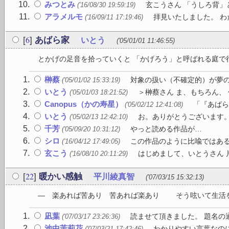
みつとみ
玄こうさん 「うしろ背」
('16/08/30 19:59:19)
アラメルモ
拝見いたしました。 わ
('16/09/11 17:19:46)
6
[
]
あばら家
いとう
('05/01/01 11:46:55)
とかげの足音を拾っていくと 「かげろう」と呼ばれる庭で行き
榊蔡
対象の扱い（不確定的）が夢の
('05/01/02 15:33:19)
いとう
＞榊蔡さん ま、もちろん、
('05/01/03 18:21:52)
Canopus（かの寿星）
「『あばら
('05/02/12 12:41:08)
いとう
お。ありがとうございます。
('05/02/13 12:42:10)
千芳
やっと読める作品が…
('05/09/20 10:31:12)
シロ
この作品のように比喩ではある
('16/04/12 17:49:05)
玄こう
はじめまして、いとうさん 片
('16/08/10 20:11:29)
22
[
]
暖かい感触
平川綾真智
('07/03/15 15:32:13)
― 楽あれば苦あり 苦あれば楽あり そう呟いて生活を
凪葉
読ませて頂きました。 題名の通
('07/03/17 23:26:36)
池中茉莉花
わかりやすい言葉なのに
('07/03/21 17:42:46)