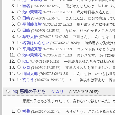
匿名
僕がかんじたのは、ﾎﾜｲﾄﾛﾘｰﾀで
('07/03/22 10:32:59)
池中茉莉花
私が昨日書き込んだ、「
('07/03/22 14:28:51)
田崎
こんばんは。 自分で意識して
('07/03/31 02:35:40)
平川綾真智
取り敢えずご挨拶までに
('07/03/31 22:52:31)
田崎
なにか、ひっかかるところの指
('07/04/01 03:35:32)
草野大悟
平川さん、こんにちは。 拝
('07/04/01 13:40:50)
名前はいらない
装飾過多で胸焼けが
('07/04/02 18:10:48)
平川綾真智
コメントありがとうござ
('07/04/03 15:36:17)
池中茉莉花
再レスです。 詩作に限
('07/04/06 21:43:12)
ICE
平川綾真智様こちらでは初めまし
('07/04/14 09:58:13)
シロ
文章のうねりを感じました。 
('16/04/12 17:38:57)
山田太郎
こんにちわ いつもお世話に
('16/07/23 09:31:54)
玄こう
＞― 楽あれば苦あり 苦あ
('16/07/24 19:06:23)
58
[
]
悪魔の子ども
ケムリ
('12/02/10 23:26:55)
悪魔の子どもが生まれたって、言わないで欲しいんだ。カシ
榊蔡
ありがとう。 ここにある言葉
('12/02/17 00:21:43)