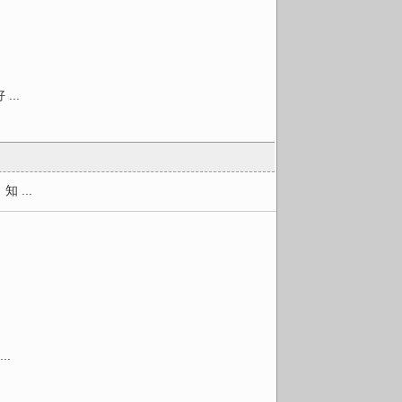
..
...
.