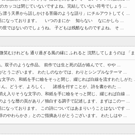
しのカッコは閉じていないですよね。完結していない符号でしょう ...
ら漂う天界から話しかける菩薩のような語り」にチルアウトしてく ...
になっております。 いつのまにか 知らない なにかしら ...
世ではないのでしょうね。 子どもは残酷なものですよね。 そ ...
笑むけれども 通り過ぎる風の縁に ふれると 沈黙してしまうのは 「ま .
双子のような作品。 前作では生と死の話が絡んでて、やや ...
がとうございます。 わたしのなかでは、わりとシンプルなテーマ ...
文字の、和紙を手に瞼をそっと閉じ、綴じれば白線を流すわたしがた ..
。どうぞ、よろしく。 諸感を付すことが、詩を書かれた ...
消え入りそうな文字の、和紙を手に瞼をそっと閉じ、綴じれば白線 ...
のような暦の頁があり／独白する調子で記述します、まずはこの一 ...
になっております。 この詩についてはあまりいうことはないです ...
辞のやわらかさ」とのご指摘ありがとうございます。 わたしはや ...