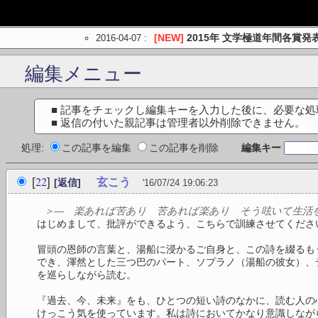
2016-04-07
:
[NEW]
2015年 文学極道年間各賞発
編集メニュー
■ 記事をチェックし編集キーを入力した後に、必要な
■ 返信の付いた親記事は管理者以外削除できません。
処理:
この記事を編集
この記事を削除
編集キー
22
[
]
玄こう
[返信]
'16/07/24 19:06:23
＞― 楽あれば苦あり 苦あれば楽あり そう呟いて生活
はじめまして、批評ができるよう、こちらで訓練させてくださ
冒頭の恩師の言葉と、湯船に浸かるご自身と、この詩を綴るも
でき、渾然とした三つ巴のパート、ソプラノ（湯船の彼女）、
を巡らしながら読む。
『過去、今、未来』をも、ひとつの短い詩のなかに、読む人の
けっこう気を使っています。私は詩においてかなり意識しなが