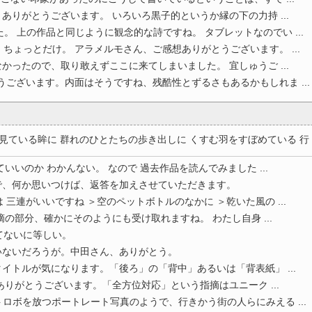
りありがとうございます。 いろいろ黒子的というか縁の下の力持 ...
。 上の作品と同じように観念的な詩ですね。 タブレットなのでい ...
ちょっとだけ。 アラメルモさん、ご感想ありがとうございます。 ...
かったので、取り敢えずここに来てしまいました。 宜しゅうご ...
うございます。内面はそうですね、残酷性とずるさもあるかもしれま ...
ている眸に 群れのひとたちの歩き出しに くすむ羽をすぼめている 行 ..
いいのか わかんない。 なので 過去作品を読んでみました ...
で、何か思いつけば、返答を加えさせていただきます。
三連がいいですね ＞空のペットボトルのなかに ＞乾いた風の ...
の部分、確かにそのようにも受け取れますね。 わたし自身 ...
てないに等しい。
いないだろうが。中田さん、ありがとう。
イトルが気になります。「後ろ」の「背中」あるいは「背表紙」 ...
ありがとうございます。「全方位対応」という指摘はユニーク ...
ボを放つポートレート写真のようで、行きかう街の人らにみえる ...