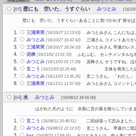
65
[
]
壁にも 空いた、うすぐらい
みつとみ
('16/10
壁にも 空いた、うすぐらい あることに気づかれず 探せば見
三浦果実
みつとみさん こんにちは
('16/10/27 12:13:53)
みつとみ
三浦さん コメントありが
('16/10/27 16:42:42)
三浦果実
みつとみさん 早速のレス
('16/10/27 18:24:10)
泥棒
ふむふむ。 センチメンタルな感
('16/11/02 13:01:33)
みつとみ
泥棒さん そうですね、
('16/11/03 01:17:29)
玄こう
主体を喪失した詩文 述
('16/11/03 02:25:44)
みつとみ
玄こうさん。 「わたし」
('16/11/03 13:36:25)
三浦果実
みつとみさん コメントし
('16/11/11 11:57:50)
64
[
]
水
みつとみ
('16/08/12 18:55:00)
はがれた爪のように 水面に言の葉を散
玄こう
二回頑張って読みました。率
('16/08/12 20:48:51)
みつとみ
玄こうさん。 早速のご批
('16/08/12 22:12:07)
kaz.
みつとみさんは、中々表に出て
('16/08/22 17:59:15)