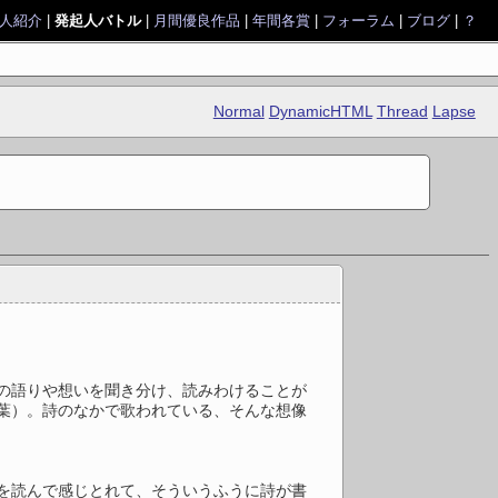
人紹介
|
発起人バトル
|
月間優良作品
|
年間各賞
|
フォーラム
|
ブログ
|
？
Normal
DynamicHTML
Thread
Lapse
の語りや想いを聞き分け、読みわけることが
葉）。詩のなかで歌われている、そんな想像
を読んで感じとれて、そういうふうに詩が書