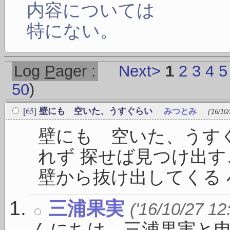
内容については
特にない。
Log
P
ager :
Next>
1
2
3
4
5
50
)
65
[
]
壁にも 空いた、うすぐらい
みつとみ
('16/10
壁にも 空いた、うす
れず 探せば見つけ出す
壁から抜け出してくる 小
三浦果実
('16/10/27 12