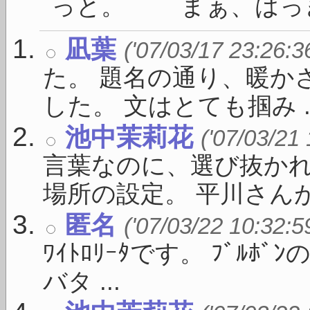
っと。 まぁ、はっきり
凪葉
('07/03/17 23:26:3
た。 題名の通り、暖か
した。 文はとても掴み ..
池中茉莉花
('07/03/21
言葉なのに、選び抜かれ
場所の設定。 平川さんがい
匿名
('07/03/22 10:32:5
ﾜｲﾄﾛﾘｰﾀです。 ﾌﾞﾙ
バタ ...