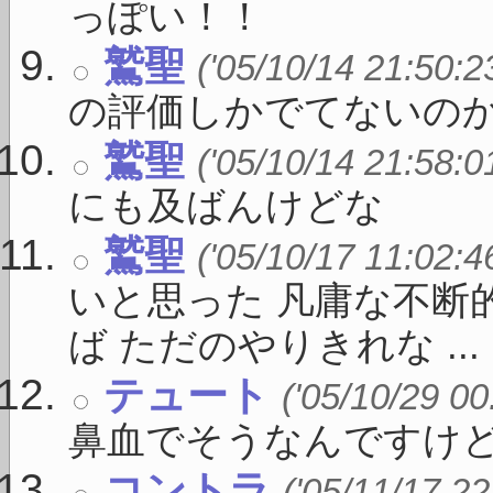
っぽい！！
鷲聖
('05/10/14 21:50:2
の評価しかでてないのか
鷲聖
('05/10/14 21:58:0
にも及ばんけどな
鷲聖
('05/10/17 11:02:4
いと思った 凡庸な不断
ば ただのやりきれな ...
テュート
('05/10/29 00
鼻血でそうなんですけど
コントラ
('05/11/17 22