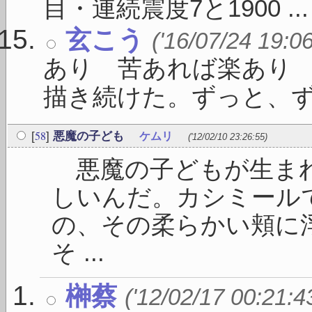
目・連続震度7と1900 ...
玄こう
('16/07/24 19:0
あり 苦あれば楽あり
描き続けた。ずっと、ずっと
58
[
]
悪魔の子ども
ケムリ
('12/02/10 23:26:55)
悪魔の子どもが生まれ
しいんだ。カシミール
の、その柔らかい頬に
そ ...
榊蔡
('12/02/17 00:21:4