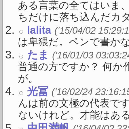
ある言葉の全てはいま
ちだけに落ち込んだカタ .
lalita
('15/04/02 15:29:
は卑猥だ。ペンで書か
たま
('16/01/03 03:03:2
普通の方ですか？ 何か
が。
光冨
('16/02/24 23:16:1
んは前の文極の代表で
ないけれど。才能はある .
中田満帆
('16/04/02 23