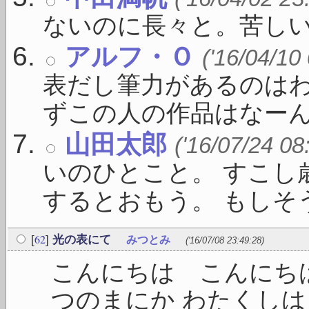
ないのに長々と。苦し
アルフ・Ｏ
('16/04/10
表だし筆力があるのは
ずこの人の作品はなーんか
山田太郎
('16/07/24 08
いのひとこと。 すこし
するとおもう。 もしそうな
62
[
]
光の表にて
みつとみ
('16/07/08 23:49:28)
こんにちは こんにちは
つのまにか わたくし