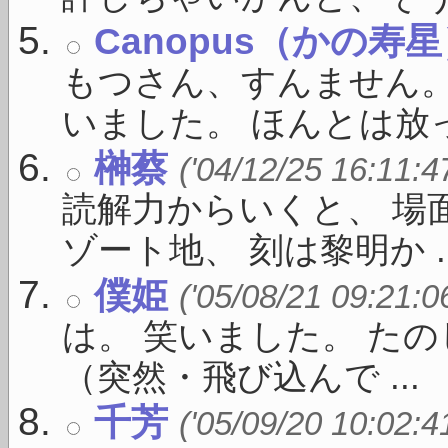
Canopus（かの寿
もつさん、すんません
いました。 ほんとは放っ
榊蔡
('04/12/25 16:11:4
読解力からいくと、 場
ゾート地、 刻は黎明か ..
僕姫
('05/08/21 09:21:0
は。 笑いました。 た
（突然・飛び込んで ...
千芳
('05/09/20 10:02:4