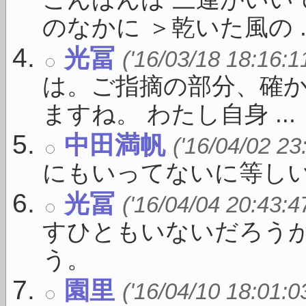
こんばんは 三連がいい
のなかに ＞乾いた風の ..
光冨
('16/03/18 18:16:1
は。ご指摘の部分、確
ますね。 わたし自身 ...
中田満帆
('16/04/02 23
にもいってないに等し
光冨
('16/04/04 20:43:4
すひともいないだろう
う。
園里
('16/04/10 18:01:0