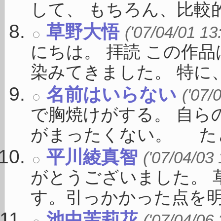
して、 もちろん、比較的 .
草野大悟
('07/04/01 13
にちは。 拝読 この作
染みてきました。 特に、 
名前はいらない
('07/
で胸焼けがする。 自ら
がまったくない。 たとえ
平川綾真智
('07/04/03
がとうございました。 
す。引っかかった点を明確に
池中茉莉花
('07/04/06