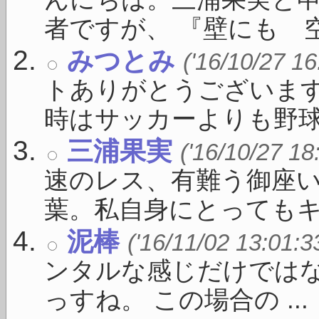
んにちは。三浦果実と
者ですが、 『壁にも 空い
みつとみ
('16/10/27 16
トありがとうございま
時はサッカーよりも野球が盛
三浦果実
('16/10/27 18
速のレス、有難う御座い
葉。私自身にとってもキー 
泥棒
('16/11/02 13:01:3
ンタルな感じだけではな
っすね。 この場合の ...