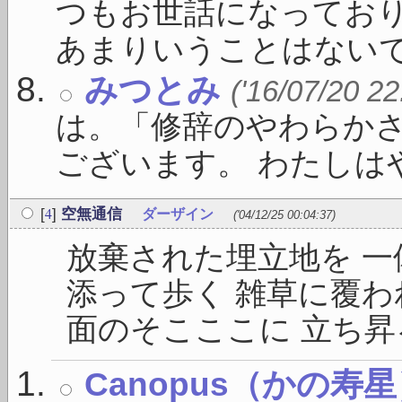
つもお世話になっており
あまりいうことはないです 
みつとみ
('16/07/20 22
は。「修辞のやわらか
ございます。 わたしはや 
4
[
]
空無通信
ダーザイン
('04/12/25 00:04:37)
放棄された埋立地を 一
添って歩く 雑草に覆わ
面のそこここに 立ち昇る
Canopus（かの寿