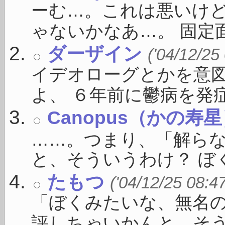
ーむ…。これは悪いけ
ゃないかなあ…。 固定面
ダーザイン
('04/12/25
イデオローグとかを意
よ、 ６年前に鬱病を発症し
Canopus（かの寿
……。つまり、「解ら
と、そういうわけ？ ぼく
たもつ
('04/12/25 08:4
「ぼくみたいな、無名
評しちゃいかんと、そうい 