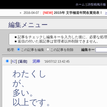
ホーム
|
詩投稿掲示板
2016-04-07
:
[NEW]
2015年 文学極道年間各賞発表！
編集メニュー
■ 記事をチェックし編集キーを入力した後に、必要な処
■ 返信の付いた親記事は管理者以外削除できません。
処理:
この記事を編集
この記事を削除
編集キー
62
[
]
泥棒
[返信]
'16/07/12 13:42:45
わたくし
が、
多い。
以上です。