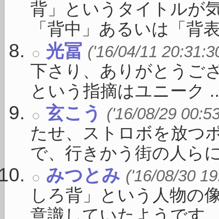
背」というタイトルが
「背中」あるいは「背表紙」
光冨
('16/04/11 20:31:3
下さり、ありがとうご
という指摘はユニーク ..
玄こう
('16/08/29 00:5
たせ、ストロボを放つ
で、行きかう街の人らにみ
みつとみ
('16/08/30 19
しろ背」という人物の
意識していたようです。 「