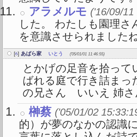
アラメルモ
('16/09/11
した。 わたしも園理さ
を意識させられましたね。 
6
[
]
あばら家
いとう
('05/01/01 11:46:55)
とかげの足音を拾って
ばれる庭で行き詰まった
の兄さん いいえ 姉さん
榊蔡
('05/01/02 15:33:1
的）が夢のなかの認識に