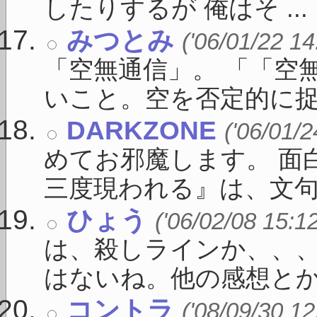
したりするが 俺はそ ...
みつとみ
('06/01/22 14
「空無通信」。 「「空
いこと。空を否定的に捉え 
DARKZONE
('06/01/2
めてお邪魔します。 面
三度現われる』は、文句なし
ひょう
('06/02/08 15:1
は、殺しラインか、、
はないね。他の感想とかもみ
コントラ
('08/09/30 12