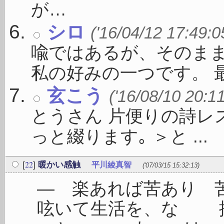
が…
シロ
('16/04/12 17:49:0
喩ではあるが、そのま
私の好みの一つです。 最 .
玄こう
('16/08/10 20:1
とうさん 片便りの詩レ
っと綴ります｡ ＞と ...
22
[
]
暖かい感触
平川綾真智
('07/03/15 15:32:13)
― 楽あれば苦あり
呟いて生活を、な 