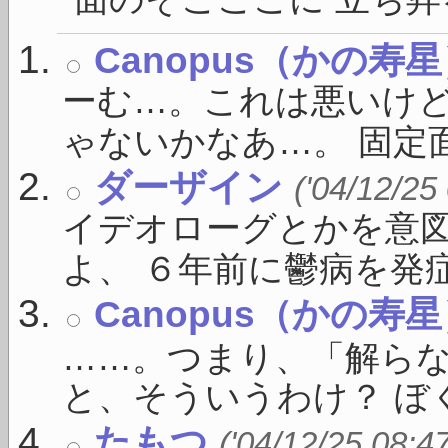
Canopus（かの寿
ーむ…。これは悪いけ
ゃないかなあ…。 固定面
ダーザイン
('04/12/25
イデオローグとかを意
よ、 ６年前に鬱病を発症し
Canopus（かの寿
……。つまり、「解ら
と、そういうわけ？ ぼく
たもつ
('04/12/25 08:4