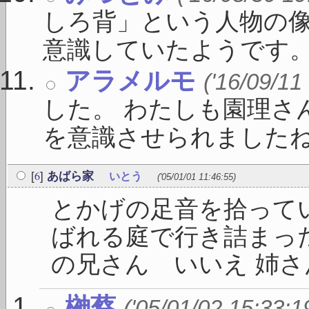
しろ背」という人物の
意識していたようです。 「
アラメルモ
('16/09/11
した。 わたしも園理さ
を意識させられましたね。 
6
[
]
あばら家
いとう
('05/01/01 11:46:55)
とかげの足音を拾って
ばれる庭で行き詰まった
の兄さん いいえ 姉さん
榊蔡
('05/01/02 15:33:1