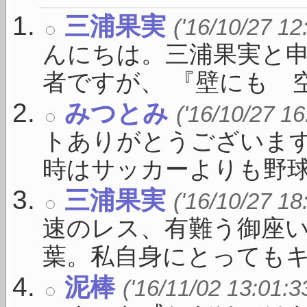
三浦果実
('16/10/27 12
んにちは。三浦果実と
者ですが、 『壁にも 空い
みつとみ
('16/10/27 16
トありがとうございま
時はサッカーよりも野球が盛
三浦果実
('16/10/27 18
速のレス、有難う御座い
葉。私自身にとってもキー 
泥棒
('16/11/02 13:01:3