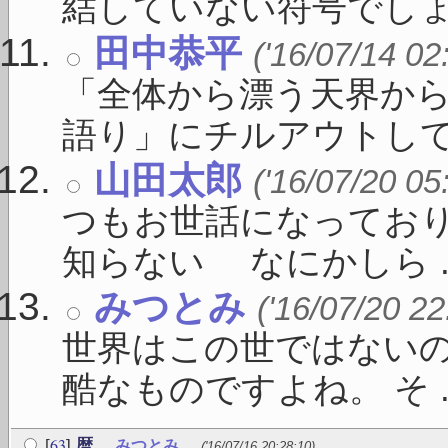
結していない符号でしょう 
田中恭平
('16/07/14 02
「全体から漂う天界か
語り」にチルアウトしてく 
山田太郎
('16/07/20 05
つもお世話になってお
知らない なにかしら ..
みつとみ
('16/07/20 22
世界はこの世ではないの
酷なものですよね。 そ ..
63
[
]
暦
みつとみ
('16/07/16 20:28:10)