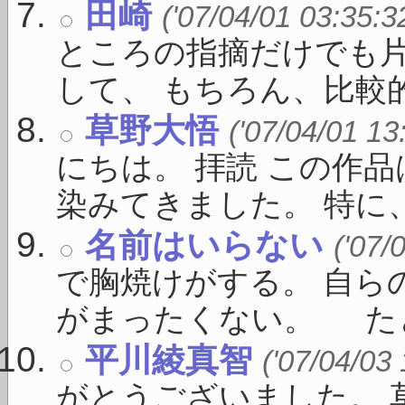
田崎
('07/04/01 03:35:3
ところの指摘だけでも
して、 もちろん、比較的 .
草野大悟
('07/04/01 13
にちは。 拝読 この作
染みてきました。 特に、 
名前はいらない
('07/
で胸焼けがする。 自ら
がまったくない。 たとえ
平川綾真智
('07/04/03
がとうございました。 