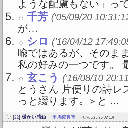
ような配慮もない」っての 
千芳
('05/09/20 10:31:1
が…
シロ
('16/04/12 17:49:0
喩ではあるが、そのま
私の好みの一つです。 最 .
玄こう
('16/08/10 20:1
とうさん 片便りの詩レ
っと綴ります｡ ＞と ...
22
[
]
暖かい感触
平川綾真智
('07/03/15 15:32:13)