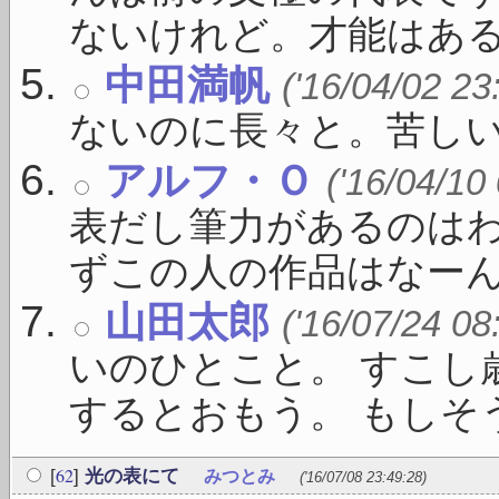
ないけれど。才能はある .
中田満帆
('16/04/02 23
ないのに長々と。苦し
アルフ・Ｏ
('16/04/10
表だし筆力があるのは
ずこの人の作品はなーんか
山田太郎
('16/07/24 08
いのひとこと。 すこし
するとおもう。 もしそうな
62
[
]
光の表にて
みつとみ
('16/07/08 23:49:28)