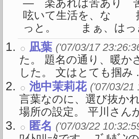
― 楽あれば苦あり
呟いて生活を、な 
っと。 まぁ、はっきり
凪葉
('07/03/17 23:26:3
た。 題名の通り、暖か
した。 文はとても掴み ..
池中茉莉花
('07/03/21
言葉なのに、選び抜かれ
場所の設定。 平川さんがい
匿名
('07/03/22 10:32:5
ﾜｲﾄﾛﾘｰﾀです。 ﾌﾞﾙ