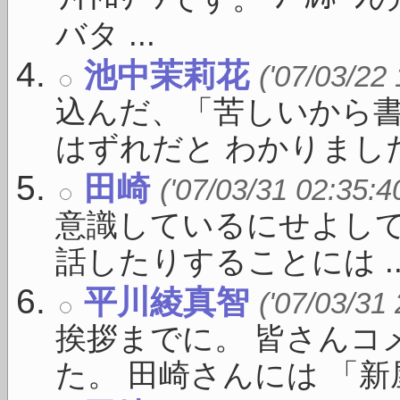
バタ ...
池中茉莉花
('07/03/22
込んだ、「苦しいから
はずれだと わかりました。
田崎
('07/03/31 02:35:4
意識しているにせよし
話したりすることには ..
平川綾真智
('07/03/31
挨拶までに。 皆さんコ
た。 田崎さんには 「新屋敷