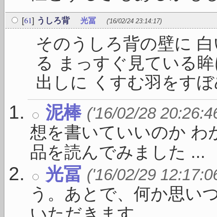
61
[
]
うしろ背
光冨
('16/02/24 23:14:17)
そのうしろ背の壁に 
る まっすぐ見ている眸
出しに くすむ羽をすぼめて
泥棒
('16/02/28 20:26:4
想を書いていいのか わ
品を読んでみました ...
光冨
('16/02/29 12:17:0
う。あとで、何か思い
いただきます。