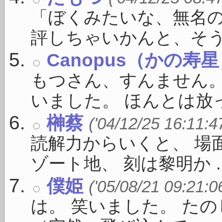
「ぼくみたいな、無名
評しちゃいかんと、そうい 
Canopus（かの寿
もつさん、すんません
いました。 ほんとは放っ
榊蔡
('04/12/25 16:11:4
読解力からいくと、 場
ゾート地、 刻は黎明か ..
僕姫
('05/08/21 09:21:0
は。 笑いました。 た