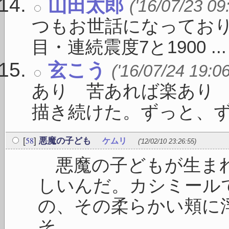
山田太郎
('16/07/23 09
つもお世話になっており
目・連続震度7と1900 ...
玄こう
('16/07/24 19:0
あり 苦あれば楽あり
描き続けた。ずっと、ずっと
58
[
]
悪魔の子ども
ケムリ
('12/02/10 23:26:55)
悪魔の子どもが生まれ
しいんだ。カシミール
の、その柔らかい頬に
そ ...