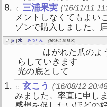
三浦果実
('16/11/11 11
メントしなくてもよい
ゾンで購入しました。届いた
64
[
]
水
みつとみ
('16/08/12 18:55:00)
はがれた爪のように
らしてい
光の底として 
玄こう
('16/08/12 20:4
みました。率直に申し
感想を促したいほどの好さや