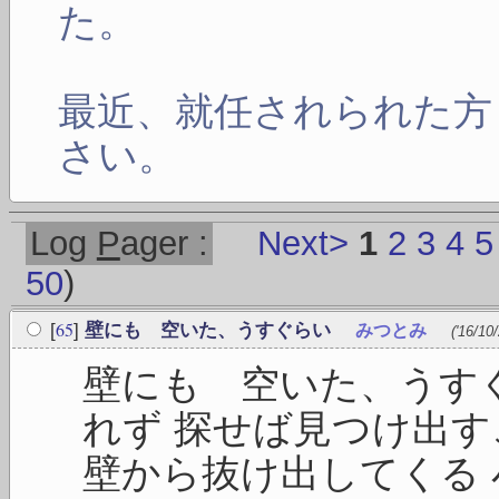
た。
最近、就任されられた方
さい。
Log
P
ager :
Next>
1
2
3
4
5
50
)
65
[
]
壁にも 空いた、うすぐらい
みつとみ
('16/10
壁にも 空いた、うす
れず 探せば見つけ出す
壁から抜け出してくる 小