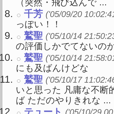
（突然・飛び込んで ...
千芳
('05/09/20 10:02:4
っぽい！！
鷲聖
('05/10/14 21:50:2
の評価しかでてないのか
鷲聖
('05/10/14 21:58:0
にも及ばんけどな
鷲聖
('05/10/17 11:02:4
いと思った 凡庸な不断
ば ただのやりきれな ...
テュート
('05/10/29 00