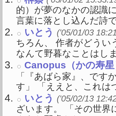
的）が夢のなかの認識に
言葉に落とし込んだ詩で .
いとう
('05/01/03 18:2
ちろん、 作者がどうい
なんて野暮なことはしま .
Canopus（かの寿
「『あばら家』、ですか
す」 「ええと、これはつ
いとう
('05/02/13 12:4
ざいます。 「その世界