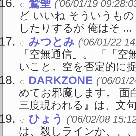
鷲聖
('06/01/19 09:28:0
ど いいね そういうも
したりするが 俺はそ ...
みつとみ
('06/01/22 14
「空無通信」。 「「空
いこと。空を否定的に捉え 
DARKZONE
('06/01/2
めてお邪魔します。 面
三度現われる』は、文句なし
ひょう
('06/02/08 15:1
は、殺しラインか、、