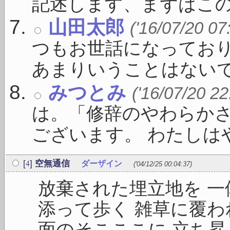
記述します、まずはこの一 
山田太郎
('16/07/20 07
つもお世話になっており
あまりいうことはないです 
みつとみ
('16/07/20 22
は。「修辞のやわらか
ございます。 わたしはや 
4
[
]
空無通信
ダーザイン
('04/12/25 00:04:37)
放棄された埋立地を 一
添って歩く 雑草に覆わ
面のそこここに 立ち昇る