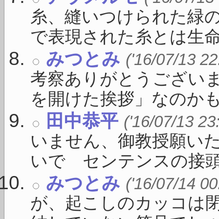
糸、縫いつけられた緑の
で表現された糸とは生命を
みつとみ
('16/07/13 22
考察ありがとうござい
を開けた挨拶」なのかもしれ
田中恭平
('16/07/13 23
いません、御教授願いた
いで センテンスの接頭に 
みつとみ
('16/07/14 00
が、起こしのカッコは