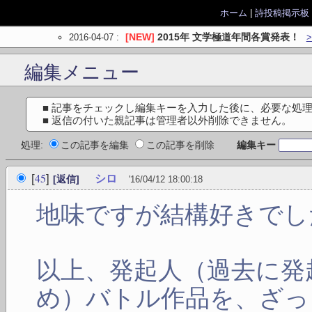
ホーム
|
詩投稿掲示板
2016-04-07
:
[NEW]
2015年 文学極道年間各賞発表！
編集メニュー
■ 記事をチェックし編集キーを入力した後に、必要な処
■ 返信の付いた親記事は管理者以外削除できません。
処理:
この記事を編集
この記事を削除
編集キー
45
[
]
シロ
[返信]
'16/04/12 18:00:18
地味ですが結構好きでし
以上、発起人（過去に発
め）バトル作品を、ざっ