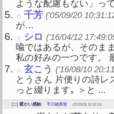
ような配慮もない」っての 
千芳
('05/09/20 10:31:1
が…
シロ
('16/04/12 17:49:0
喩ではあるが、そのま
私の好みの一つです。 最 .
玄こう
('16/08/10 20:1
とうさん 片便りの詩レ
っと綴ります｡ ＞と ...
22
[
]
暖かい感触
平川綾真智
('07/03/15 15:32:13)