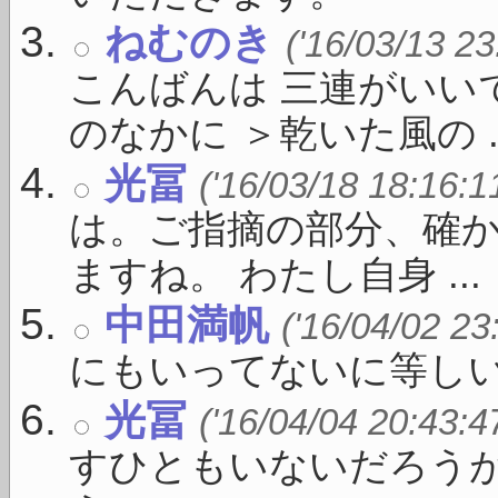
ねむのき
('16/03/13 23
こんばんは 三連がいい
のなかに ＞乾いた風の ..
光冨
('16/03/18 18:16:1
は。ご指摘の部分、確
ますね。 わたし自身 ...
中田満帆
('16/04/02 23
にもいってないに等し
光冨
('16/04/04 20:43:4
すひともいないだろう