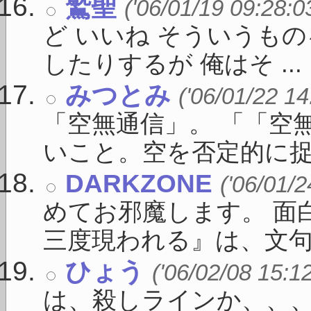
鷲聖
('06/01/19 09:28:0
ど いいね そういうも
したりするが 俺はそ ...
みつとみ
('06/01/22 14
「空無通信」。 「「空
いこと。空を否定的に捉え 
DARKZONE
('06/01/2
めてお邪魔します。 面
三度現われる』は、文句なし
ひょう
('06/02/08 15:1
は、殺しラインか、、