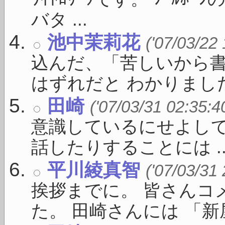
バタ ...
池中茉莉花
('07/03/22
込んだ、「苦しいから
はずれだと わかりました。
田崎
('07/03/31 02:35:4
意識しているにせよし
話したりすることには ..
平川綾真智
('07/03/31
挨拶までに。 皆さんコ
た。 田崎さんには 「新屋敷