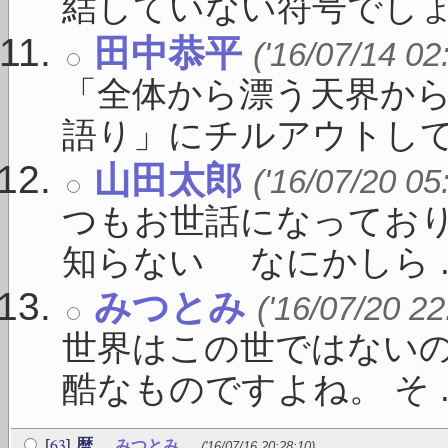
結していない符号でしょう 
田中恭平
('16/07/14 02
「全体から漂う天界か
語り」にチルアウトしてく 
山田太郎
('16/07/20 05
つもお世話になってお
知らない なにかしら ..
みつとみ
('16/07/20 22
世界はこの世ではないの
酷なものですよね。 そ ..
63
[
]
暦
みつとみ
('16/07/16 20:28:10)