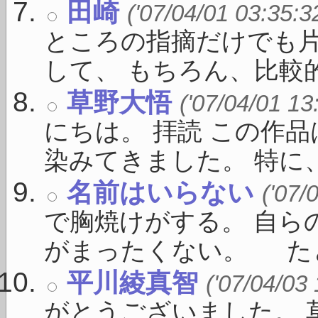
田崎
('07/04/01 03:35:3
ところの指摘だけでも
して、 もちろん、比較的 .
草野大悟
('07/04/01 13
にちは。 拝読 この作
染みてきました。 特に、 
名前はいらない
('07/
で胸焼けがする。 自ら
がまったくない。 たとえ
平川綾真智
('07/04/03
がとうございました。 