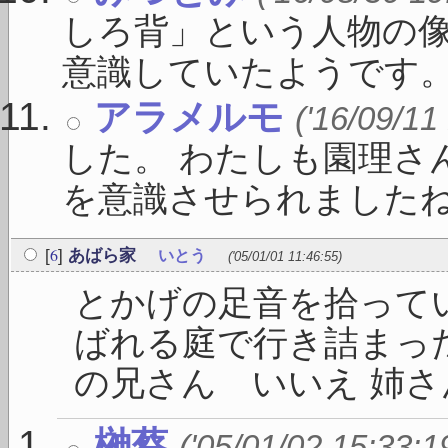
しろ背」という人物の
意識していたようです。 「
アラメルモ
('16/09/11
した。 わたしも園理さ
を意識させられましたね。 
6
[
]
あばら家
いとう
('05/01/01 11:46:55)
とかげの足音を拾って
ばれる庭で行き詰まった
の兄さん いいえ 姉さん
榊蔡
('05/01/02 15:33:1