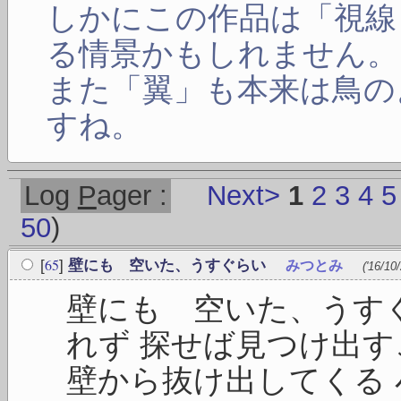
しかにこの作品は「視線
る情景かもしれません。
また「翼」も本来は鳥の
すね。
Log
P
ager :
Next>
1
2
3
4
5
50
)
65
[
]
壁にも 空いた、うすぐらい
みつとみ
('16/10
壁にも 空いた、うす
れず 探せば見つけ出す
壁から抜け出してくる 小