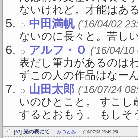
ないけれど。才能はある .
中田満帆
('16/04/02 23
ないのに長々と。苦し
アルフ・Ｏ
('16/04/10
表だし筆力があるのは
ずこの人の作品はなーんか
山田太郎
('16/07/24 08
いのひとこと。 すこし
するとおもう。 もしそうな
62
[
]
光の表にて
みつとみ
('16/07/08 23:49:28)