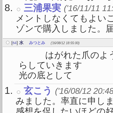
三浦果実
('16/11/11 11
メントしなくてもよい
ゾンで購入しました。届いた
64
[
]
水
みつとみ
('16/08/12 18:55:00)
はがれた爪のように
らしてい
光の底として 
玄こう
('16/08/12 20:4
みました。率直に申し
感想を促したいほどの好さや