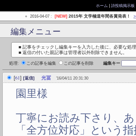
ホーム
|
詩投稿掲示板
2016-04-07
:
[NEW]
2015年 文学極道年間各賞発表！
編集メニュー
■ 記事をチェックし編集キーを入力した後に、必要な処
■ 返信の付いた親記事は管理者以外削除できません。
処理:
この記事を編集
この記事を削除
編集キー
61
[
]
光冨
[返信]
'16/04/11 20:31:30
園里様
丁寧にお読み下さり、あ
「全方位対応」という指