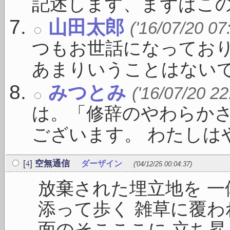
記述します、まずはこの一 
山田太郎
('16/07/20 07
つもお世話になっており
あまりいうことはないです 
みつとみ
('16/07/20 22
は。「修辞のやわらか
ございます。 わたしはや 
4
[
]
空無通信
ダーザイン
('04/12/25 00:04:37)
放棄された埋立地を 一
添って歩く 雑草に覆わ
面のそこここに 立ち昇る