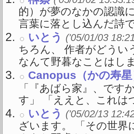
的）が夢のなかの認識に
言葉に落とし込んだ詩で .
いとう
('05/01/03 18:2
ちろん、 作者がどうい
なんて野暮なことはしま .
Canopus（かの寿
「『あばら家』、ですか
す」 「ええと、これはつ
いとう
('05/02/13 12:4
ざいます。 「その世界