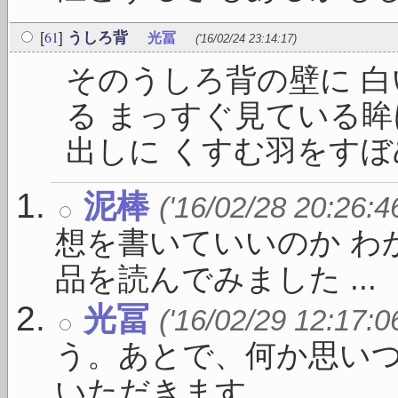
61
[
]
うしろ背
光冨
('16/02/24 23:14:17)
そのうしろ背の壁に 
る まっすぐ見ている眸
出しに くすむ羽をすぼめて
泥棒
('16/02/28 20:26:4
想を書いていいのか わ
品を読んでみました ...
光冨
('16/02/29 12:17:0
う。あとで、何か思い
いただきます。