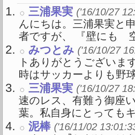
三浦果実
('16/10/27 12
んにちは。三浦果実と
者ですが、 『壁にも 空い
みつとみ
('16/10/27 16
トありがとうございま
時はサッカーよりも野球が盛
三浦果実
('16/10/27 18
速のレス、有難う御座い
葉。私自身にとってもキー 
泥棒
('16/11/02 13:01:3