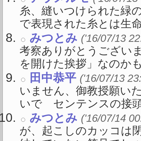
糸、縫いつけられた緑の
で表現された糸とは生命を
みつとみ
('16/07/13 22
考察ありがとうござい
を開けた挨拶」なのかもしれ
田中恭平
('16/07/13 23
いません、御教授願いた
いで センテンスの接頭に 
みつとみ
('16/07/14 00
が、起こしのカッコは