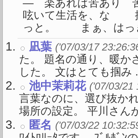
― 楽あれば苦あり
呟いて生活を、な 
っと。 まぁ、はっきり
凪葉
('07/03/17 23:26:3
た。 題名の通り、暖か
した。 文はとても掴み ..
池中茉莉花
('07/03/21
言葉なのに、選び抜かれ
場所の設定。 平川さんがい
匿名
('07/03/22 10:32:5
ﾜｲﾄﾛﾘｰﾀです。 ﾌﾞﾙ