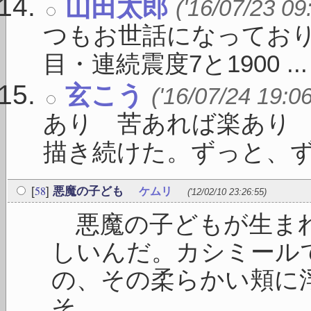
山田太郎
('16/07/23 09
つもお世話になっており
目・連続震度7と1900 ...
玄こう
('16/07/24 19:0
あり 苦あれば楽あり
描き続けた。ずっと、ずっと
58
[
]
悪魔の子ども
ケムリ
('12/02/10 23:26:55)
悪魔の子どもが生まれ
しいんだ。カシミール
の、その柔らかい頬に
そ ...