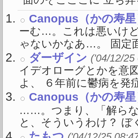
Canopus（かの寿
ーむ…。これは悪いけ
ゃないかなあ…。 固定面
ダーザイン
('04/12/25
イデオローグとかを意
よ、 ６年前に鬱病を発症し
Canopus（かの寿
……。つまり、「解ら
と、そういうわけ？ ぼく
たもつ
('04/12/25 08:4