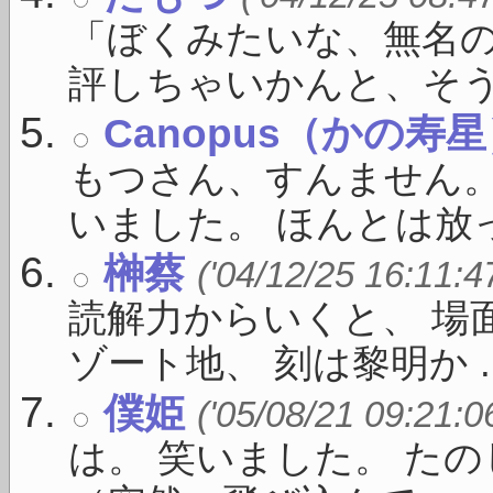
「ぼくみたいな、無名
評しちゃいかんと、そうい 
Canopus（かの寿
もつさん、すんません
いました。 ほんとは放っ
榊蔡
('04/12/25 16:11:4
読解力からいくと、 場
ゾート地、 刻は黎明か ..
僕姫
('05/08/21 09:21:0
は。 笑いました。 た