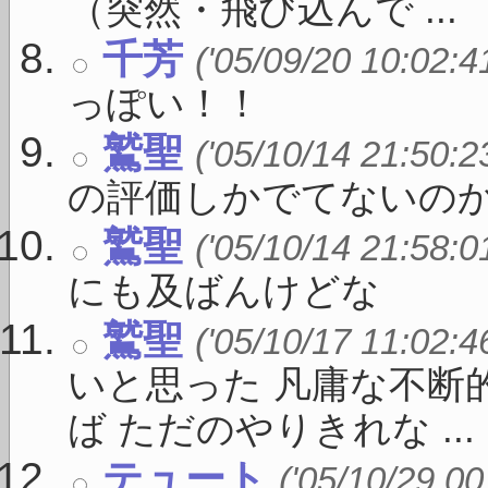
（突然・飛び込んで ...
千芳
('05/09/20 10:02:4
っぽい！！
鷲聖
('05/10/14 21:50:2
の評価しかでてないのか
鷲聖
('05/10/14 21:58:0
にも及ばんけどな
鷲聖
('05/10/17 11:02:4
いと思った 凡庸な不断
ば ただのやりきれな ...
テュート
('05/10/29 00