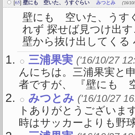
65
[
]
壁にも 空いた、うすぐらい
みつとみ
('16/10
壁にも 空いた、うす
れず 探せば見つけ出す
壁から抜け出してくる 小
三浦果実
('16/10/27 12
んにちは。三浦果実と
者ですが、 『壁にも 空い
みつとみ
('16/10/27 16
トありがとうございま
時はサッカーよりも野球が盛