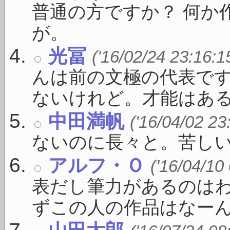
普通の方ですか？ 何か
が。
光冨
('16/02/24 23:16:1
んは前の文極の代表で
ないけれど。才能はある .
中田満帆
('16/04/02 23
ないのに長々と。苦し
アルフ・Ｏ
('16/04/10
表だし筆力があるのは
ずこの人の作品はなーんか