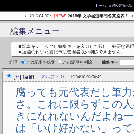
ホーム
|
詩投稿掲示板
2016-04-07
:
[NEW]
2015年 文学極道年間各賞発表！
編集メニュー
■ 記事をチェックし編集キーを入力した後に、必要な処
■ 返信の付いた親記事は管理者以外削除できません。
処理:
この記事を編集
この記事を削除
編集キー
58
[
]
アルフ・Ｏ
[返信]
'16/04/10 08:50:49
腐っても元代表だし筆力
さ。これに限らずこの人
きになれないんだよねー
は「いけ好かない」って