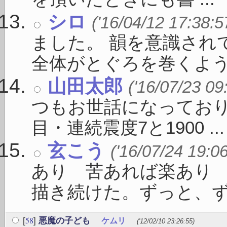
シロ
('16/04/12 17:38:5
ました。 韻を意識され
全体がとぐろを巻くよう .
山田太郎
('16/07/23 09
つもお世話になっており
目・連続震度7と1900 ...
玄こう
('16/07/24 19:0
あり 苦あれば楽あり
描き続けた。ずっと、ずっと
58
[
]
悪魔の子ども
ケムリ
('12/02/10 23:26:55)