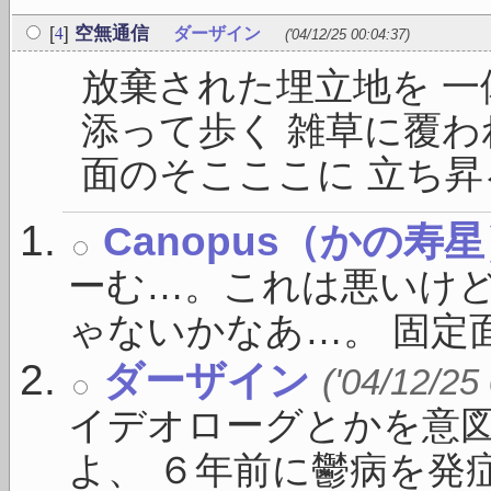
4
[
]
空無通信
ダーザイン
('04/12/25 00:04:37)
放棄された埋立地を 一
添って歩く 雑草に覆わ
面のそこここに 立ち昇る
Canopus（かの寿
ーむ…。これは悪いけ
ゃないかなあ…。 固定面
ダーザイン
('04/12/25
イデオローグとかを意
よ、 ６年前に鬱病を発症し