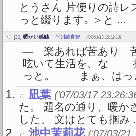
とうさん 片便りの詩レ
っと綴ります｡ ＞と ...
22
[
]
暖かい感触
平川綾真智
('07/03/15 15:32:13)
― 楽あれば苦あり
呟いて生活を、な 
っと。 まぁ、はっきり
凪葉
('07/03/17 23:26:3
た。 題名の通り、暖か
した。 文はとても掴み ..
池中茉莉花
('07/03/21