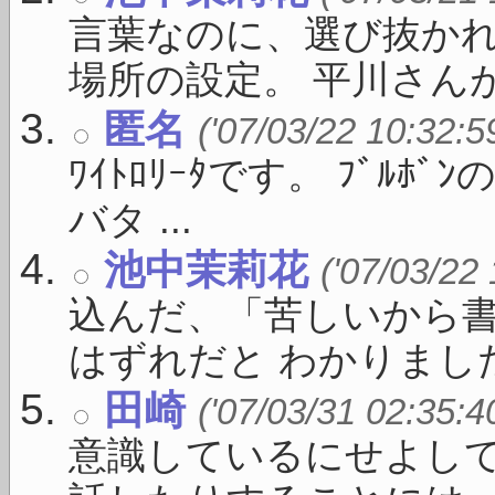
言葉なのに、選び抜かれ
場所の設定。 平川さんがい
匿名
('07/03/22 10:32:5
ﾜｲﾄﾛﾘｰﾀです。 ﾌﾞﾙ
バタ ...
池中茉莉花
('07/03/22
込んだ、「苦しいから
はずれだと わかりました。
田崎
('07/03/31 02:35:4
意識しているにせよし