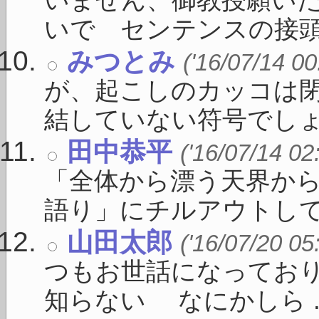
いません、御教授願いた
いで センテンスの接頭に 
みつとみ
('16/07/14 00
が、起こしのカッコは
結していない符号でしょう 
田中恭平
('16/07/14 02
「全体から漂う天界か
語り」にチルアウトしてく 
山田太郎
('16/07/20 05
つもお世話になってお
知らない なにかしら ..