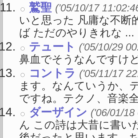
鷲聖
('05/10/17 11:02:4
いと思った 凡庸な不断
ば ただのやりきれな ...
テュート
('05/10/29 00
鼻血でそうなんですけど
コントラ
('05/11/17 22
ます。なんていうか、
ですね。テクノ、音楽全般
ダーザイン
('06/01/18
ん この詩は大昔に書い
後だったと思います。ちょ