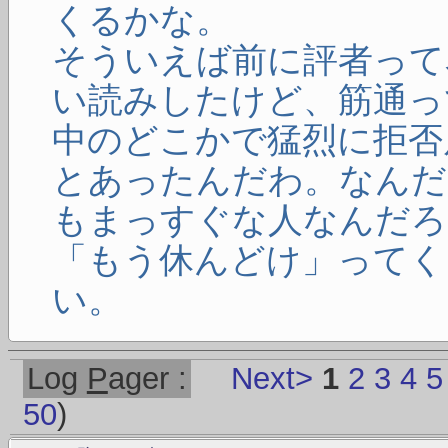
くるかな。
そういえば前に評者って
い読みしたけど、筋通っ
中のどこかで猛烈に拒否
とあったんだわ。なんだ
もまっすぐな人なんだろ
「もう休んどけ」ってく
い。
Log
P
ager :
Next>
1
2
3
4
5
50
)