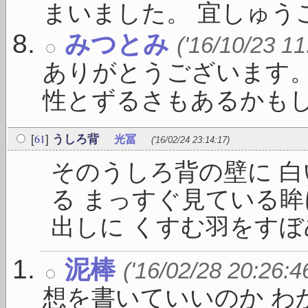
まいました。 宜しゅうご 
みつとみ
('16/10/23 11
ありがとうございます
性とずるさもあるかもしれ
61
[
]
うしろ背
光冨
('16/02/24 23:14:17)
そのうしろ背の壁に 
る まっすぐ見ている眸
出しに くすむ羽をすぼめて
泥棒
('16/02/28 20:26:4
想を書いていいのか わ