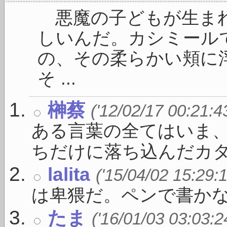
悪魔の子どもが生まれ
しいんだ。カシミール
の、その柔らかい頬に
そ ...
榊蔡
('12/02/17 00:21:4
ある言葉の全てはいま
ちだけに落ち込んだカタ .
lalita
('15/04/02 15:29:
は卑猥だ。ペンで書か
たま
('16/01/03 03:03:2