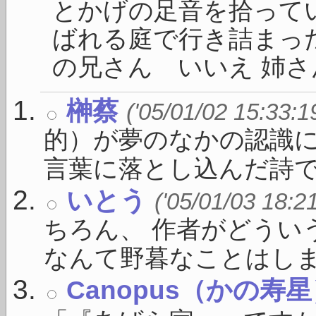
とかげの足音を拾って
ばれる庭で行き詰まった
の兄さん いいえ 姉さん
榊蔡
('05/01/02 15:33:1
的）が夢のなかの認識に
言葉に落とし込んだ詩で .
いとう
('05/01/03 18:2
ちろん、 作者がどうい
なんて野暮なことはしま .
Canopus（かの寿