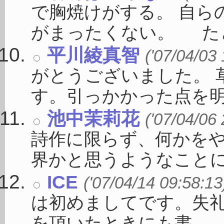
で胸焼けがする。 自ら
がまったくない。 たとえ
平川綾真智
('07/04/03
がとうございました。 
す。引っかかった点を明確に
池中茉莉花
('07/04/06
詩作に限らず、何かを
界かと思うようなことに向
ICE
('07/04/14 09:58:13
は初めましてです。失礼
を頂いたときにも書 ...