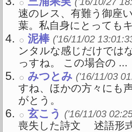
三浦果実
('16/10/27 18
速のレス、有難う御座い
葉。私自身にとってもキー 
泥棒
('16/11/02 13:01:3
ンタルな感じだけではな
っすね。 この場合の ...
みつとみ
('16/11/03 01
すね、ほかの方々にも
がとう。
玄こう
('16/11/03 02:2
喪失した詩文 述語形