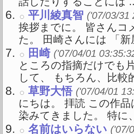
話したりすることには ..
平川綾真智
('07/03/31
挨拶までに。 皆さんコ
た。 田崎さんには 「新屋敷
田崎
('07/04/01 03:35:3
ところの指摘だけでも
して、 もちろん、比較的 .
草野大悟
('07/04/01 13
にちは。 拝読 この作
染みてきました。 特に、 
名前はいらない
('07/