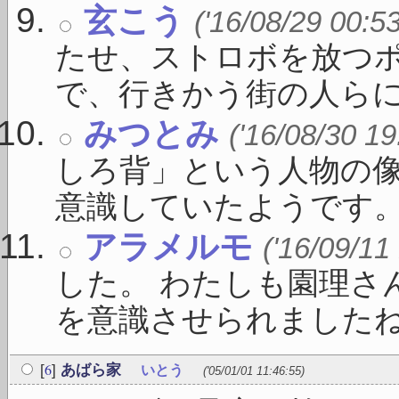
玄こう
('16/08/29 00:5
たせ、ストロボを放つ
で、行きかう街の人らにみ
みつとみ
('16/08/30 19
しろ背」という人物の
意識していたようです。 「
アラメルモ
('16/09/11
した。 わたしも園理さ
を意識させられましたね。 
6
[
]
あばら家
いとう
('05/01/01 11:46:55)