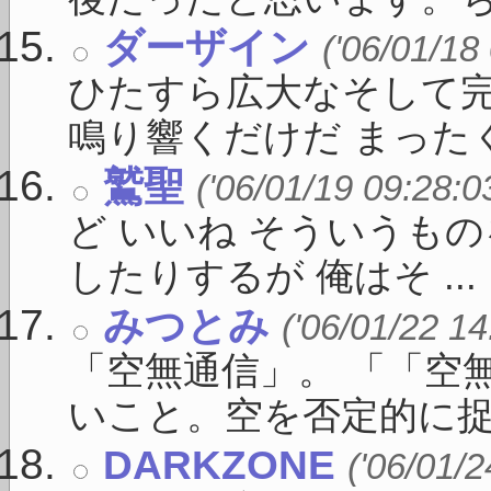
ダーザイン
('06/01/18
ひたすら広大なそして
鳴り響くだけだ まったくそ
鷲聖
('06/01/19 09:28:0
ど いいね そういうも
したりするが 俺はそ ...
みつとみ
('06/01/22 14
「空無通信」。 「「空
いこと。空を否定的に捉え 
DARKZONE
('06/01/2