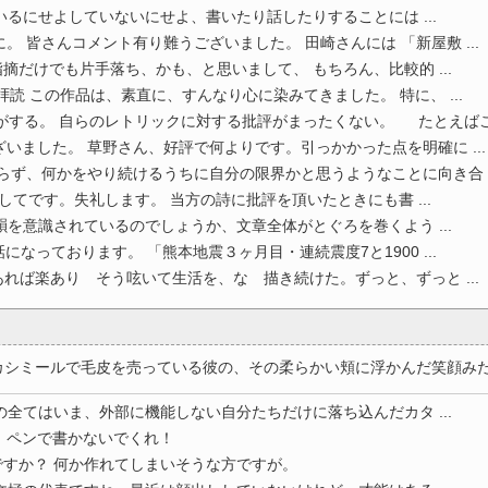
いるにせよしていないにせよ、書いたり話したりすることには ...
。 皆さんコメント有り難うございました。 田崎さんには 「新屋敷 ...
摘だけでも片手落ち、かも、と思いまして、 もちろん、比較的 ...
読 この作品は、素直に、すんなり心に染みてきました。 特に、 ...
する。 自らのレトリックに対する批評がまったくない。 たとえばこ .
いました。 草野さん、好評で何よりです。引っかかった点を明確に ...
らず、何かをやり続けるうちに自分の限界かと思うようなことに向き合 ..
てです。失礼します。 当方の詩に批評を頂いたときにも書 ...
韻を意識されているのでしょうか、文章全体がとぐろを巻くよう ...
なっております。 「熊本地震３ヶ月目・連続震度7と1900 ...
れば楽あり そう呟いて生活を、な 描き続けた。ずっと、ずっと ...
ミールで毛皮を売っている彼の、その柔らかい頬に浮かんだ笑顔みたいな
の全てはいま、外部に機能しない自分たちだけに落ち込んだカタ ...
。ペンで書かないでくれ！
すか？ 何か作れてしまいそうな方ですが。