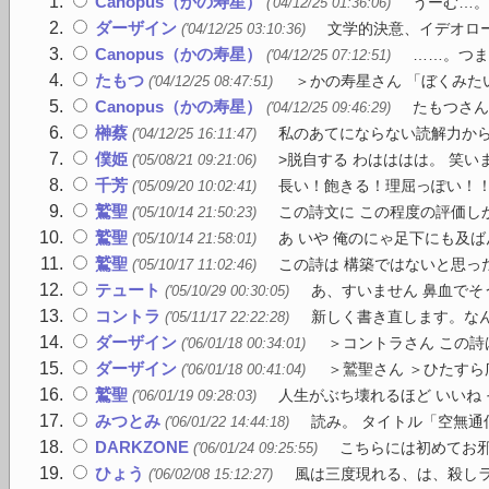
Canopus（かの寿星）
うーむ…。
('04/12/25 01:36:06)
ダーザイン
文学的決意、イデオロー
('04/12/25 03:10:36)
Canopus（かの寿星）
……。つま
('04/12/25 07:12:51)
たもつ
＞かの寿星さん 「ぼくみた
('04/12/25 08:47:51)
Canopus（かの寿星）
たもつさん
('04/12/25 09:46:29)
榊蔡
私のあてにならない読解力からい
('04/12/25 16:11:47)
僕姫
>脱自する わはははは。 笑い
('05/08/21 09:21:06)
千芳
長い！飽きる！理屈っぽい！
('05/09/20 10:02:41)
鷲聖
この詩文に この程度の評価し
('05/10/14 21:50:23)
鷲聖
あ いや 俺のにゃ足下にも及
('05/10/14 21:58:01)
鷲聖
この詩は 構築ではないと思った
('05/10/17 11:02:46)
テュート
あ、すいません 鼻血でそ
('05/10/29 00:30:05)
コントラ
新しく書き直します。なん
('05/11/17 22:22:28)
ダーザイン
＞コントラさん この詩
('06/01/18 00:34:01)
ダーザイン
＞鷲聖さん ＞ひたすら
('06/01/18 00:41:04)
鷲聖
人生がぶち壊れるほど いいね 
('06/01/19 09:28:03)
みつとみ
読み。 タイトル「空無通
('06/01/22 14:44:18)
DARKZONE
こちらには初めてお邪
('06/01/24 09:25:55)
ひょう
風は三度現れる、は、殺しラ
('06/02/08 15:12:27)