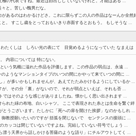
文極の代表ですね。最近は顔出ししていないけれど。才能はある ...
長々と。苦しい醜男だな。
があるのはわかるけどさ。これに限らずこの人の作品はなーんか全然好 .
と。 すこし歳をとっておもいきり赤面するとおもう。 もしそうな ...
わたくしは しろい光の表にて 目覚めるようになっていた なまえは 知 
す。 内容については 特にない。
という気概に溢れた作品を評価します。この作品の弱点は、永遠 ...
のようなマンションタイプのいつの間にかやって来ていつの間に ...
し」が多いかもしれませんが、あえてたたみかけるようにしているか ...
ですが、その分「裏」がないので、それが弱点といえば、それも否 ...
ットではそのような感じがありましたね。懐かしく思い出されます ...
られた緑の布地、白いシャツ。 ここで表現された糸とは生命を繋ぐ絆 ..
がとうございます。たしかに「死への扉を開けた挨拶」なのかもしれ ...
御教授願いたいのですが 括弧を閉じないで センテンスの接頭に ...
しのカッコは閉じていないですよね。完結していない符号でしょう ...
ら漂う天界から話しかける菩薩のような語り」にチルアウトしてく ...