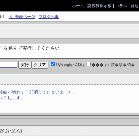
ホーム
|
詩投稿掲示板
|
コラム
|
発起
表！
>> 発表ページ
|
ブログ記事
処理を選んで実行してください。
結果画面へ移動
���ょ∈茯�筝�荀�
接続が切れて全部消えてしまいました。
レスします。
/26 21:18:41)