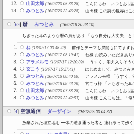
山田太郎
こんにちわ いつもお世話
('16/07/20 05:36:28)
みつとみ
山田様 この詩の世界はこの
('16/07/20 22:46:28)
63
[
]
暦
みつとみ
('16/07/16 20:28:10)
ちぎった耳のような暦の頁があり 「もう自分は大丈夫、と 微
ね
前作とテーマも展開もにてますね。
('16/07/17 03:48:49)
みつとみ
ね様 お読みいただきあり
('16/07/17 08:19:41)
アラメルモ
うすく、消え入りそうな
('16/07/17 12:20:09)
玄こう
はじめまして、みつとみさん
('16/07/17 15:27:41)
みつとみ
アラメルモ様 「うすく、
('16/07/18 08:40:09)
みつとみ
玄こう様 「＞ちぎった耳
('16/07/18 08:48:29)
山田太郎
こんにちわ いつもお世話
('16/07/20 07:58:28)
みつとみ
山田様 こんにちは。「修
('16/07/20 22:42:53)
4
[
]
空無通信
ダーザイン
('04/12/25 00:04:37)
放棄された埋立地を 一体の透き通った者と 連れ添って歩く 