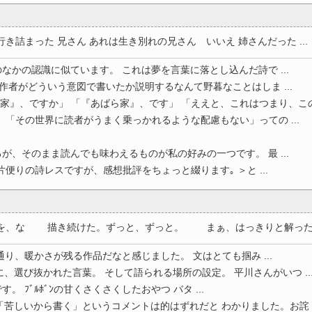
詰まった 兄さん あれは生き別れの兄さん いいえ 姉さんだった ...
なかの認識に似ています。 これは夢を言葉に落とし込んだ詩で ...
 作者がどういう意図で書いたか説明するなんて野暮なことはしま ...
家』、ですか」 「『あばら家』、です」 「ええと、これはつまり、この場
 「その世界に読者がうまく乗っかれるような配慮もない」っての ...
が、そのまま読んでも味わえるものが私の好みの一つです。 最 ...
便りの詩レスですが、感想批評をちょっと綴ります｡ ＞と ...
、な 描き続けた。ずっと、ずっと。 まぁ、はっきりと解ったんだ
り、暖かさが残る作品だなと感じました。 文はとても掴み ...
、選び抜かれた言葉。 そして語られる場所の設定。 平川さんがいつ ..
す。 ﾌﾞﾙﾎﾞﾝの甘くさくさくしたおやつ バタ ...
苦しいから書く」というコメントは的はずれだと わかりました。お詫 ..