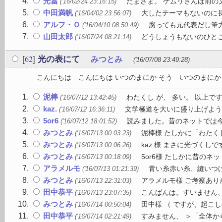
光冨
たまさま。 ケムリさんは前の
('16/02/24 23:16:15)
中田満帆
大したテーマもないのに
('16/04/02 23:56:07)
アルフ・Ｏ
腐っても元代表だし筆力
('16/04/10 08:50:49)
山田太郎
どうしょうもないのひとこ
('16/07/24 08:21:14)
62
[
]
光の表にて
みつとみ
('16/07/08 23:49:28)
こんにちは こんにちは いつのまにか そう いつのまにか 
泥棒
わたくし が、 多い。 以上で
('16/07/12 13:42:45)
kaz.
文学極道を大いに盛り上げよう
('16/07/12 16:36:11)
5or6
読みました。昔のネットでは今
('16/07/12 18:01:52)
みつとみ
泥棒様 たしかに「わたく
('16/07/13 00:03:23)
みつとみ
kaz.様 まさに光づくし
('16/07/13 00:06:26)
みつとみ
5or6様 たしかに昔のネ
('16/07/13 00:18:09)
アラメルモ
青い糸赤い糸、縫いつけ
('16/07/13 01:21:39)
みつとみ
アラメルモ様 ご考察あり
('16/07/13 22:31:03)
田中恭平
こんばんは。すいません、
('16/07/13 23:07:35)
みつとみ
田中様 （ ですが、起こ
('16/07/14 00:50:04)
田中恭平
すみません、 ＞「全体か
('16/07/14 02:21:49)