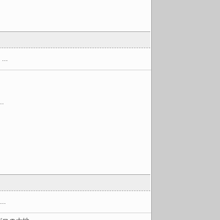
..
.
.