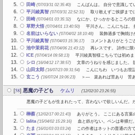
田崎
こんばんは。 自分で意識して
('07/03/31 02:35:40)
平川綾真智
取り敢えずご挨拶までに
('07/03/31 22:52:31)
田崎
なにか、ひっかかるところの指
('07/04/01 03:35:32)
草野大悟
平川さん、こんにちは。 拝
('07/04/01 13:40:50)
名前はいらない
装飾過多で胸焼けが
('07/04/02 18:10:48)
平川綾真智
コメントありがとうござ
('07/04/03 15:36:17)
池中茉莉花
再レスです。 詩作に限
('07/04/06 21:43:12)
ICE
平川綾真智様こちらでは初めまし
('07/04/14 09:58:13)
シロ
文章のうねりを感じました。 
('16/04/12 17:38:57)
山田太郎
こんにちわ いつもお世話に
('16/07/23 09:31:54)
玄こう
＞― 楽あれば苦あり 苦あ
('16/07/24 19:06:23)
58
[
]
悪魔の子ども
ケムリ
('12/02/10 23:26:55)
悪魔の子どもが生まれたって、言わないで欲しいんだ。カシ
榊蔡
ありがとう。 ここにある言葉
('12/02/17 00:21:43)
lalita
血と鉄がない。ペンは卑猥だ
('15/04/02 15:29:16)
たま
この作者はネットの普通の方で
('16/01/03 03:03:24)