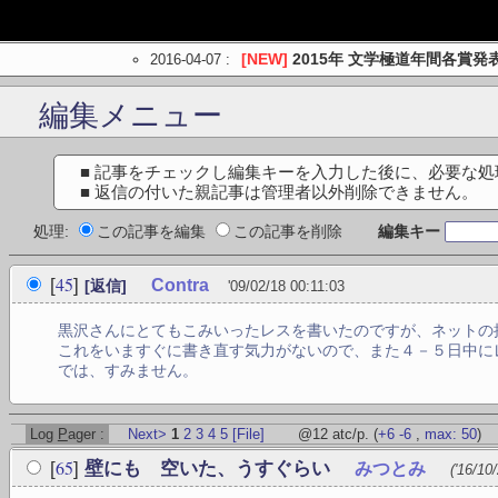
2016-04-07
:
[NEW]
2015年 文学極道年間各賞発
編集メニュー
■ 記事をチェックし編集キーを入力した後に、必要な
■ 返信の付いた親記事は管理者以外削除できません。
処理:
この記事を編集
この記事を削除
編集キー
45
[
]
Contra
[返信]
'09/02/18 00:11:03
黒沢さんにとてもこみいったレスを書いたのですが、ネットの
これをいますぐに書き直す気力がないので、また４－５日中に
では、すみません。
Log
P
ager :
Next>
1
2
3
4
5
[File]
@12 atc/p.
(
+6
-6
,
max: 50
)
65
[
]
壁にも 空いた、うすぐらい
みつとみ
('16/10