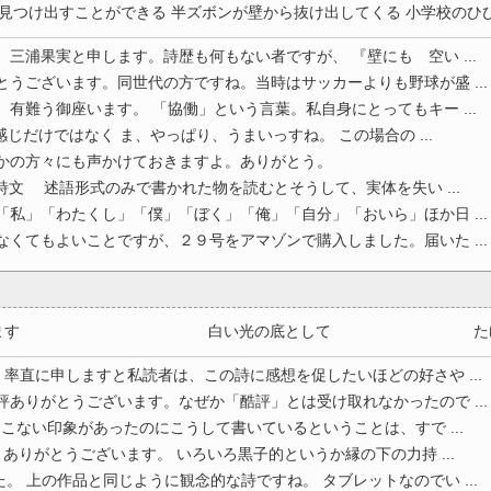
つけ出すことができる 半ズボンが壁から抜け出してくる 小学校のひび割 
。三浦果実と申します。詩歴も何もない者ですが、 『壁にも 空い ...
とうございます。同世代の方ですね。当時はサッカーよりも野球が盛 ...
、有難う御座います。 「協働」という言葉。私自身にとってもキー ...
じだけではなく ま、やっぱり、うまいっすね。 この場合の ...
ほかの方々にも声かけておきますよ。ありがとう。
語形式のみで書かれた物を読むとそうして、実体を失い ...
「私」「わたくし」「僕」「ぼく」「俺」「自分」「おいら」ほか日 ...
なくてもよいことですが、２９号をアマゾンで購入しました。届いた ...
らしていきます 白い光の底として たゆたう 
直に申しますと私読者は、この詩に感想を促したいほどの好さや ...
評ありがとうございます。なぜか「酷評」とは受け取れなかったので ...
こない印象があったのにこうして書いているということは、すで ...
りありがとうございます。 いろいろ黒子的というか縁の下の力持 ...
。 上の作品と同じように観念的な詩ですね。 タブレットなのでい ...