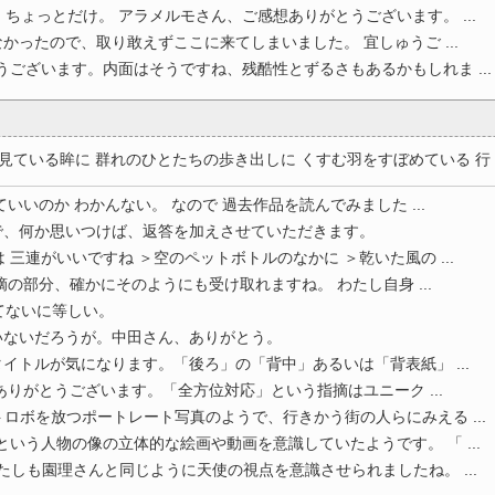
ちょっとだけ。 アラメルモさん、ご感想ありがとうございます。 ...
かったので、取り敢えずここに来てしまいました。 宜しゅうご ...
うございます。内面はそうですね、残酷性とずるさもあるかもしれま ...
ている眸に 群れのひとたちの歩き出しに くすむ羽をすぼめている 行 ..
いいのか わかんない。 なので 過去作品を読んでみました ...
で、何か思いつけば、返答を加えさせていただきます。
三連がいいですね ＞空のペットボトルのなかに ＞乾いた風の ...
の部分、確かにそのようにも受け取れますね。 わたし自身 ...
てないに等しい。
いないだろうが。中田さん、ありがとう。
イトルが気になります。「後ろ」の「背中」あるいは「背表紙」 ...
ありがとうございます。「全方位対応」という指摘はユニーク ...
ボを放つポートレート写真のようで、行きかう街の人らにみえる ...
という人物の像の立体的な絵画や動画を意識していたようです。 「 ...
たしも園理さんと同じように天使の視点を意識させられましたね。 ...