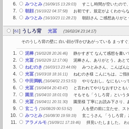
みつとみ
すこし時間が空いたので、
('16/09/15 13:29:03)
朝顔
お初です。規定がよくわからな
('16/10/22 04:37:58)
みつとみ
朝顔さん ご感想ありがと
('16/10/23 11:28:23)
61
[
]
うしろ背
光冨
('16/02/24 23:14:17)
そのうしろ背の壁に 白い顔が浮かびあがっている まっすぐ見
泥棒
静かすぎて なんて感想を書いて
('16/02/28 20:26:46)
光冨
泥棒さん、ありがとう。あと
('16/02/29 12:17:06)
ねむのき
みつとみさん、こんばんは 
('16/03/13 23:44:09)
光冨
ねむのき様 こんにちは。ご指摘
('16/03/18 18:16:11)
中田満帆
やりなおし。なにもいっ
('16/04/02 23:53:53)
光冨
と言われてやりなおすひとも
('16/04/04 20:43:47)
園里
そもそも「うしろ背」というタ
('16/04/10 18:01:03)
光冨
園里様 丁寧にお読み下さり、
('16/04/11 20:31:30)
玄こう
人を壁の前に立たせ、ストロ
('16/08/29 00:53:52)
みつとみ
玄こうさん 「うしろ背」
('16/08/30 19:59:19)
アラメルモ
拝見いたしました。 わ
('16/09/11 17:19:46)