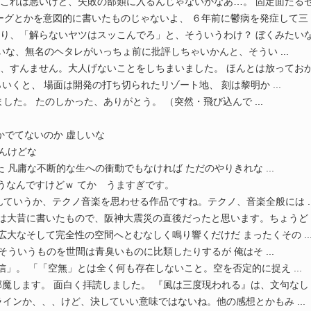
これは悪いけど、失敗の部類に入るんじゃないかなあ…。 固定面たるゼロの
グとかを意図的に書いたものじゃないよ、 ６年前に鬱病を発症して三 ..
り、「解らないヤツはスッこんでろ」と、そういうわけ？ ぼくみたいな、無
いな、無名のヘタレがいっちょ前に批評しちゃいかんと、そうい ...
、すんません。大人げないことをしちまいました。 ほんとは放っておかなく
くと、 場面は開発の打ち切られたリゾート地、 刻は黎明か ...
ました。 たのしかった、ありがとう。 （突然・飛び込んで ...
！
かでてないのか 虚しいな
ばんけどな
 凡庸な不断的な生への衝動でもなければ ただのやりきれな ...
うなんですけどｗ てか うますぎです。
ていうか、テクノ音楽を思わせる作品ですね。テクノ、音楽全般には ..
は大昔に書いたもので、阪神大震災の直後だったと思います。ちょうど ..
広大なそして完全性の空間へとむなしく鳴り響くだけだ まったくその ..
そういうものを世間は青臭いものに比類したりするが 俺はそ ...
信」。 「「空無」とは全く何も存在しないこと。空を否定的に捉え ...
魔します。 面白く拝読しました。 『風は三度現われる』は、文句なし .
インか、、、けど、決していい意味ではないね。他の感想とかもみ ...