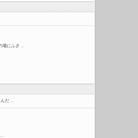
にふさ ...
 ...
.
.