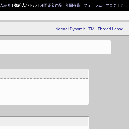
人紹介
|
発起人バトル
|
月間優良作品
|
年間各賞
|
フォーラム
|
ブログ
|
？
Normal
DynamicHTML
Thread
Lapse