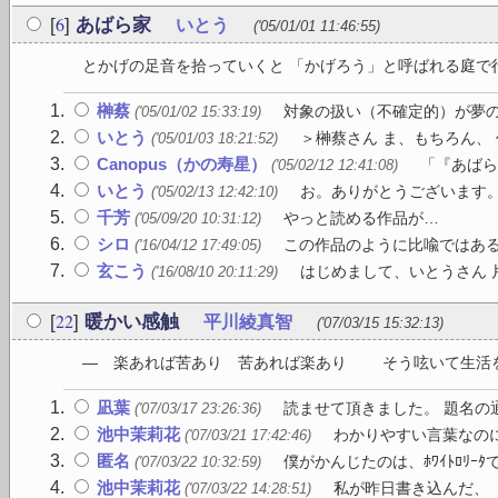
6
[
]
あばら家
いとう
('05/01/01 11:46:55)
とかげの足音を拾っていくと 「かげろう」と呼ばれる庭で行き
榊蔡
対象の扱い（不確定的）が夢の
('05/01/02 15:33:19)
いとう
＞榊蔡さん ま、もちろん、
('05/01/03 18:21:52)
Canopus（かの寿星）
「『あばら
('05/02/12 12:41:08)
いとう
お。ありがとうございます。
('05/02/13 12:42:10)
千芳
やっと読める作品が…
('05/09/20 10:31:12)
シロ
この作品のように比喩ではある
('16/04/12 17:49:05)
玄こう
はじめまして、いとうさん 片
('16/08/10 20:11:29)
22
[
]
暖かい感触
平川綾真智
('07/03/15 15:32:13)
― 楽あれば苦あり 苦あれば楽あり そう呟いて生活を
凪葉
読ませて頂きました。 題名の通
('07/03/17 23:26:36)
池中茉莉花
わかりやすい言葉なのに
('07/03/21 17:42:46)
匿名
僕がかんじたのは、ﾎﾜｲﾄﾛﾘｰﾀで
('07/03/22 10:32:59)
池中茉莉花
私が昨日書き込んだ、「
('07/03/22 14:28:51)