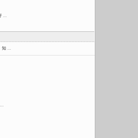
..
...
.