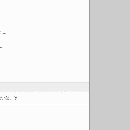
..
.
、そ ...