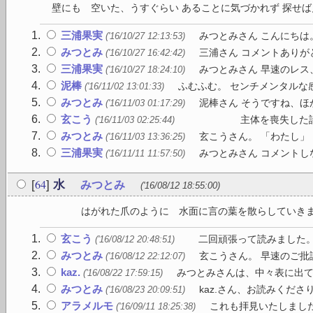
壁にも 空いた、うすぐらい あることに気づかれず 探せば見
三浦果実
みつとみさん こんにちは
('16/10/27 12:13:53)
みつとみ
三浦さん コメントありが
('16/10/27 16:42:42)
三浦果実
みつとみさん 早速のレス
('16/10/27 18:24:10)
泥棒
ふむふむ。 センチメンタルな感
('16/11/02 13:01:33)
みつとみ
泥棒さん そうですね、
('16/11/03 01:17:29)
玄こう
主体を喪失した詩文 述
('16/11/03 02:25:44)
みつとみ
玄こうさん。 「わたし」
('16/11/03 13:36:25)
三浦果実
みつとみさん コメントし
('16/11/11 11:57:50)
64
[
]
水
みつとみ
('16/08/12 18:55:00)
はがれた爪のように 水面に言の葉を散
玄こう
二回頑張って読みました。率
('16/08/12 20:48:51)
みつとみ
玄こうさん。 早速のご批
('16/08/12 22:12:07)
kaz.
みつとみさんは、中々表に出て
('16/08/22 17:59:15)
みつとみ
kaz.さん、お読みくださ
('16/08/23 20:09:51)
アラメルモ
これも拝見いたしました
('16/09/11 18:25:38)