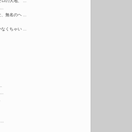
大地、 ...
.
名のヘ ...
ちゃい ...
.
.
.
..