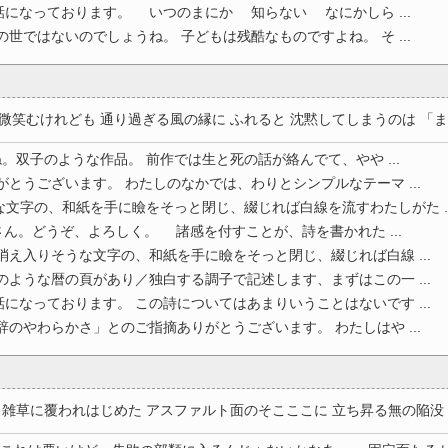
になっております。 いつのまにか 知らない なにかしら ...
世ではないのでしょうね。 子どもは残酷なものですよね。 そ ...
笑むけれども 通り過ぎる風の縁に ふれると 沈黙してしまうのは 「ま .
双子のような作品。 前作では生と死の話が絡んでて、やや ...
がとうございます。 わたしのなかでは、わりとシンプルなテーマ ...
文字の、和紙を手に瞼をそっと閉じ、綴じれば白線を流すわたしがた ..
。どうぞ、よろしく。 諸感を付すことが、詩を書かれた ...
消え入りそうな文字の、和紙を手に瞼をそっと閉じ、綴じれば白線 ...
のような暦の頁があり／独白する調子で記述します、まずはこの一 ...
になっております。 この詩についてはあまりいうことはないです ...
辞のやわらかさ」とのご指摘ありがとうございます。 わたしはや ...
雑草に覆われはじめた アスファルト面のそこここに 立ち昇る無の陥没 ..