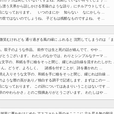
しのカッコは閉じていないですよね。完結していない符号でしょう ...
ら漂う天界から話しかける菩薩のような語り」にチルアウトしてく ...
になっております。 いつのまにか 知らない なにかしら ...
世ではないのでしょうね。 子どもは残酷なものですよね。 そ ...
笑むけれども 通り過ぎる風の縁に ふれると 沈黙してしまうのは 「ま .
双子のような作品。 前作では生と死の話が絡んでて、やや ...
がとうございます。 わたしのなかでは、わりとシンプルなテーマ ...
文字の、和紙を手に瞼をそっと閉じ、綴じれば白線を流すわたしがた ..
。どうぞ、よろしく。 諸感を付すことが、詩を書かれた ...
消え入りそうな文字の、和紙を手に瞼をそっと閉じ、綴じれば白線 ...
のような暦の頁があり／独白する調子で記述します、まずはこの一 ...
になっております。 この詩についてはあまりいうことはないです ...
辞のやわらかさ」とのご指摘ありがとうございます。 わたしはや ...
雑草に覆われはじめた アスファルト面のそこここに 立ち昇る無の陥没 ..