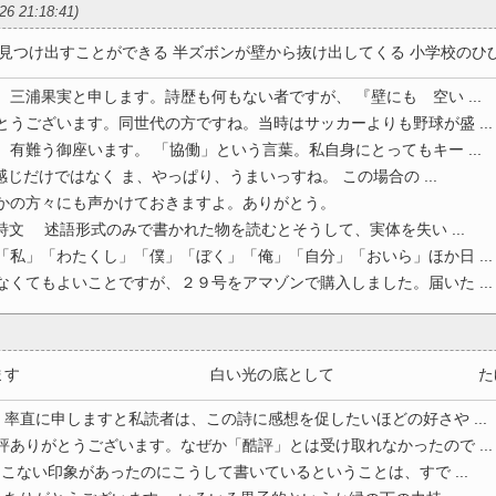
/26 21:18:41)
つけ出すことができる 半ズボンが壁から抜け出してくる 小学校のひび割 
。三浦果実と申します。詩歴も何もない者ですが、 『壁にも 空い ...
とうございます。同世代の方ですね。当時はサッカーよりも野球が盛 ...
、有難う御座います。 「協働」という言葉。私自身にとってもキー ...
じだけではなく ま、やっぱり、うまいっすね。 この場合の ...
ほかの方々にも声かけておきますよ。ありがとう。
語形式のみで書かれた物を読むとそうして、実体を失い ...
「私」「わたくし」「僕」「ぼく」「俺」「自分」「おいら」ほか日 ...
なくてもよいことですが、２９号をアマゾンで購入しました。届いた ...
らしていきます 白い光の底として たゆたう 
直に申しますと私読者は、この詩に感想を促したいほどの好さや ...
評ありがとうございます。なぜか「酷評」とは受け取れなかったので ...
こない印象があったのにこうして書いているということは、すで ...