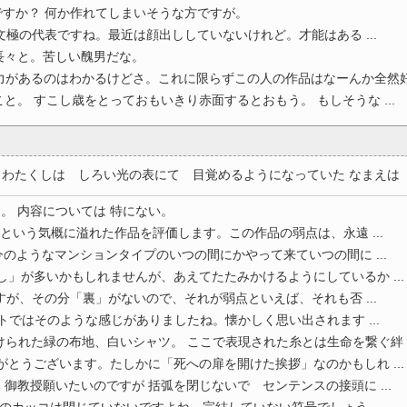
すか？ 何か作れてしまいそうな方ですが。
文極の代表ですね。最近は顔出ししていないけれど。才能はある ...
長々と。苦しい醜男だな。
があるのはわかるけどさ。これに限らずこの人の作品はなーんか全然好 .
と。 すこし歳をとっておもいきり赤面するとおもう。 もしそうな ...
わたくしは しろい光の表にて 目覚めるようになっていた なまえは 知 
す。 内容については 特にない。
という気概に溢れた作品を評価します。この作品の弱点は、永遠 ...
のようなマンションタイプのいつの間にかやって来ていつの間に ...
し」が多いかもしれませんが、あえてたたみかけるようにしているか ...
ですが、その分「裏」がないので、それが弱点といえば、それも否 ...
ットではそのような感じがありましたね。懐かしく思い出されます ...
られた緑の布地、白いシャツ。 ここで表現された糸とは生命を繋ぐ絆 ..
がとうございます。たしかに「死への扉を開けた挨拶」なのかもしれ ...
御教授願いたいのですが 括弧を閉じないで センテンスの接頭に ...