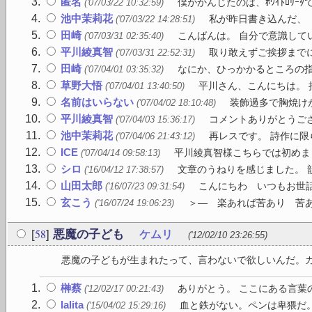
匿名
僕がかんじたのは、ﾎﾜｲﾄﾛﾘｰﾀで
('07/03/22 10:32:59)
池中茉莉花
私が昨日書き込んだ、「
('07/03/22 14:28:51)
田崎
こんばんは。 自分で意識して
('07/03/31 02:35:40)
平川綾真智
取り敢えずご挨拶までに
('07/03/31 22:52:31)
田崎
なにか、ひっかかるところの指
('07/04/01 03:35:32)
草野大悟
平川さん、こんにちは。 拝
('07/04/01 13:40:50)
名前はいらない
装飾過多で胸焼けが
('07/04/02 18:10:48)
平川綾真智
コメントありがとうござ
('07/04/03 15:36:17)
池中茉莉花
再レスです。 詩作に限
('07/04/06 21:43:12)
ICE
平川綾真智様こちらでは初めまし
('07/04/14 09:58:13)
シロ
文章のうねりを感じました。 
('16/04/12 17:38:57)
山田太郎
こんにちわ いつもお世話に
('16/07/23 09:31:54)
玄こう
＞― 楽あれば苦あり 苦あ
('16/07/24 19:06:23)
58
[
]
悪魔の子ども
ケムリ
('12/02/10 23:26:55)
悪魔の子どもが生まれたって、言わないで欲しいんだ。カシ
榊蔡
ありがとう。 ここにある言葉
('12/02/17 00:21:43)
lalita
血と鉄がない。ペンは卑猥だ
('15/04/02 15:29:16)