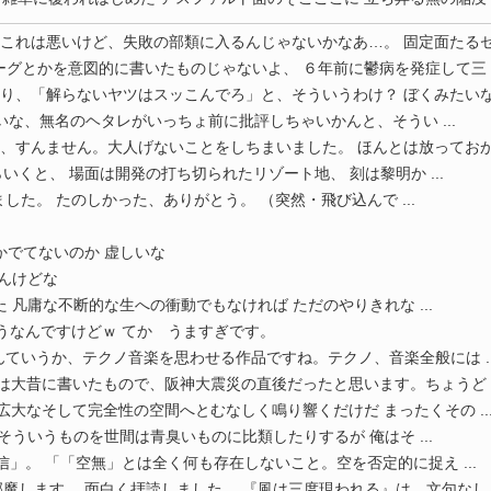
これは悪いけど、失敗の部類に入るんじゃないかなあ…。 固定面たるゼロの
グとかを意図的に書いたものじゃないよ、 ６年前に鬱病を発症して三 ..
り、「解らないヤツはスッこんでろ」と、そういうわけ？ ぼくみたいな、無
いな、無名のヘタレがいっちょ前に批評しちゃいかんと、そうい ...
、すんません。大人げないことをしちまいました。 ほんとは放っておかなく
くと、 場面は開発の打ち切られたリゾート地、 刻は黎明か ...
ました。 たのしかった、ありがとう。 （突然・飛び込んで ...
！
かでてないのか 虚しいな
ばんけどな
 凡庸な不断的な生への衝動でもなければ ただのやりきれな ...
うなんですけどｗ てか うますぎです。
ていうか、テクノ音楽を思わせる作品ですね。テクノ、音楽全般には ..
は大昔に書いたもので、阪神大震災の直後だったと思います。ちょうど ..
広大なそして完全性の空間へとむなしく鳴り響くだけだ まったくその ..
そういうものを世間は青臭いものに比類したりするが 俺はそ ...
信」。 「「空無」とは全く何も存在しないこと。空を否定的に捉え ...
魔します。 面白く拝読しました。 『風は三度現われる』は、文句なし .