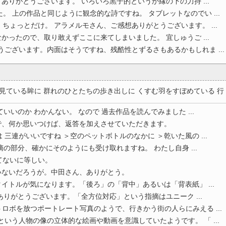
りありがとうございます。 いろいろ黒子的というか縁の下の力持 ...
。 上の作品と同じように観念的な詩ですね。 タブレットなのでい ...
ちょっとだけ。 アラメルモさん、ご感想ありがとうございます。 ...
かったので、取り敢えずここに来てしまいました。 宜しゅうご ...
うございます。内面はそうですね、残酷性とずるさもあるかもしれま ...
ている眸に 群れのひとたちの歩き出しに くすむ羽をすぼめている 行 ..
いいのか わかんない。 なので 過去作品を読んでみました ...
で、何か思いつけば、返答を加えさせていただきます。
三連がいいですね ＞空のペットボトルのなかに ＞乾いた風の ...
の部分、確かにそのようにも受け取れますね。 わたし自身 ...
てないに等しい。
いないだろうが。中田さん、ありがとう。
イトルが気になります。「後ろ」の「背中」あるいは「背表紙」 ...
ありがとうございます。「全方位対応」という指摘はユニーク ...
ボを放つポートレート写真のようで、行きかう街の人らにみえる ...
という人物の像の立体的な絵画や動画を意識していたようです。 「 ...