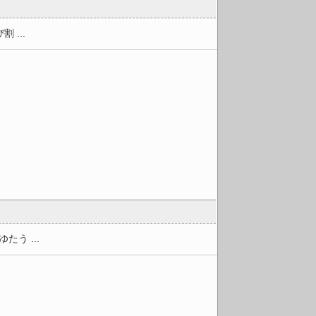
...
...