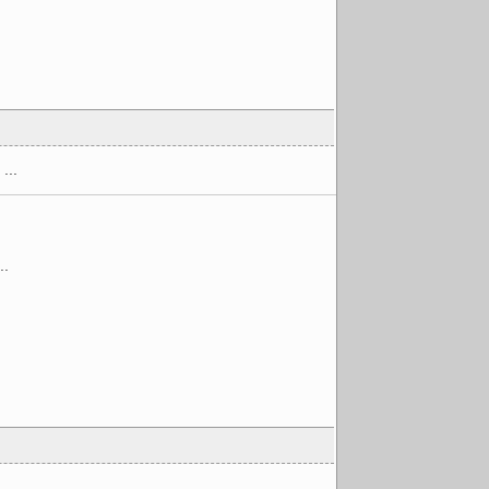
..
.
.