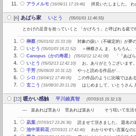
アラメルモ
拝見いたしました。 わ
('16/09/11 17:19:46)
6
[
]
あばら家
いとう
('05/01/01 11:46:55)
とかげの足音を拾っていくと 「かげろう」と呼ばれる庭で行き
榊蔡
対象の扱い（不確定的）が夢の
('05/01/02 15:33:19)
いとう
＞榊蔡さん ま、もちろん、
('05/01/03 18:21:52)
Canopus（かの寿星）
「『あばら
('05/02/12 12:41:08)
いとう
お。ありがとうございます。
('05/02/13 12:42:10)
千芳
やっと読める作品が…
('05/09/20 10:31:12)
シロ
この作品のように比喩ではある
('16/04/12 17:49:05)
玄こう
はじめまして、いとうさん 片
('16/08/10 20:11:29)
22
[
]
暖かい感触
平川綾真智
('07/03/15 15:32:13)
― 楽あれば苦あり 苦あれば楽あり そう呟いて生活を
凪葉
読ませて頂きました。 題名の通
('07/03/17 23:26:36)
池中茉莉花
わかりやすい言葉なのに
('07/03/21 17:42:46)