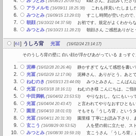
みつとみ
kaz.さん、お読みくださ
('16/08/23 20:09:51)
アラメルモ
これも拝見いたしました
('16/09/11 18:25:38)
みつとみ
すこし時間が空いたので、
('16/09/15 13:29:03)
朝顔
お初です。規定がよくわからな
('16/10/22 04:37:58)
みつとみ
朝顔さん ご感想ありがと
('16/10/23 11:28:23)
61
[
]
うしろ背
光冨
('16/02/24 23:14:17)
そのうしろ背の壁に 白い顔が浮かびあがっている まっすぐ見
泥棒
静かすぎて なんて感想を書いて
('16/02/28 20:26:46)
光冨
泥棒さん、ありがとう。あと
('16/02/29 12:17:06)
ねむのき
みつとみさん、こんばんは 
('16/03/13 23:44:09)
光冨
ねむのき様 こんにちは。ご指摘
('16/03/18 18:16:11)
中田満帆
やりなおし。なにもいっ
('16/04/02 23:53:53)
光冨
と言われてやりなおすひとも
('16/04/04 20:43:47)
園里
そもそも「うしろ背」というタ
('16/04/10 18:01:03)
光冨
園里様 丁寧にお読み下さり、
('16/04/11 20:31:30)
玄こう
人を壁の前に立たせ、ストロ
('16/08/29 00:53:52)
みつとみ
玄こうさん 「うしろ背」
('16/08/30 19:59:19)