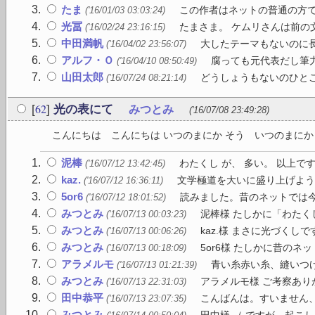
たま
この作者はネットの普通の方で
('16/01/03 03:03:24)
光冨
たまさま。 ケムリさんは前の
('16/02/24 23:16:15)
中田満帆
大したテーマもないのに
('16/04/02 23:56:07)
アルフ・Ｏ
腐っても元代表だし筆力
('16/04/10 08:50:49)
山田太郎
どうしょうもないのひとこ
('16/07/24 08:21:14)
62
[
]
光の表にて
みつとみ
('16/07/08 23:49:28)
こんにちは こんにちは いつのまにか そう いつのまにか 
泥棒
わたくし が、 多い。 以上で
('16/07/12 13:42:45)
kaz.
文学極道を大いに盛り上げよう
('16/07/12 16:36:11)
5or6
読みました。昔のネットでは今
('16/07/12 18:01:52)
みつとみ
泥棒様 たしかに「わたく
('16/07/13 00:03:23)
みつとみ
kaz.様 まさに光づくし
('16/07/13 00:06:26)
みつとみ
5or6様 たしかに昔のネ
('16/07/13 00:18:09)
アラメルモ
青い糸赤い糸、縫いつけ
('16/07/13 01:21:39)
みつとみ
アラメルモ様 ご考察あり
('16/07/13 22:31:03)
田中恭平
こんばんは。すいません、
('16/07/13 23:07:35)
みつとみ