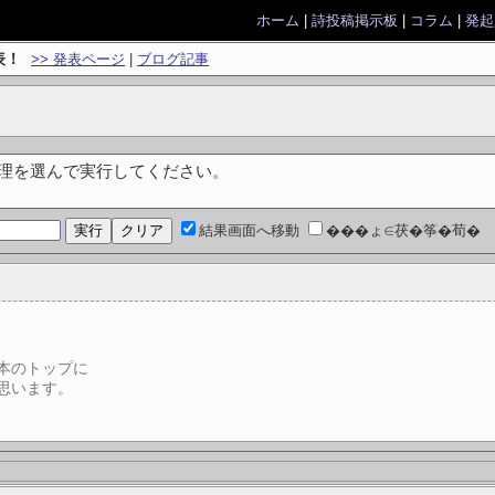
ホーム
|
詩投稿掲示板
|
コラム
|
発起
表！
>> 発表ページ
|
ブログ記事
処理を選んで実行してください。
結果画面へ移動
���ょ∈茯�筝�荀�
本のトップに
思います。