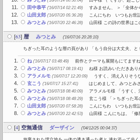
田中様 （ ですが、起こ
('16/07/14 00:50:04)
田中恭平
すみません、 ＞「全体か
('16/07/14 02:21:49)
山田太郎
こんにちわ いつもお世話
('16/07/20 05:36:28)
みつとみ
山田様 この詩の世界はこの
('16/07/20 22:46:28)
63
[
]
暦
みつとみ
('16/07/16 20:28:10)
ちぎった耳のような暦の頁があり 「もう自分は大丈夫、と 微
ね
前作とテーマも展開もにてますね。
('16/07/17 03:48:49)
みつとみ
ね様 お読みいただきあり
('16/07/17 08:19:41)
アラメルモ
うすく、消え入りそうな
('16/07/17 12:20:09)
玄こう
はじめまして、みつとみさん
('16/07/17 15:27:41)
みつとみ
アラメルモ様 「うすく、
('16/07/18 08:40:09)
みつとみ
玄こう様 「＞ちぎった耳
('16/07/18 08:48:29)
山田太郎
こんにちわ いつもお世話
('16/07/20 07:58:28)
みつとみ
山田様 こんにちは。「修
('16/07/20 22:42:53)
4
[
]
空無通信
ダーザイン
('04/12/25 00:04:37)
放棄された埋立地を 一体の透き通った者と 連れ添って歩く 