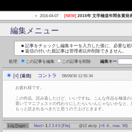
2016-04-07
:
[NEW]
2015年 文学極道年間各賞発
編集メニュー
■ 記事をチェックし編集キーを入力した後に、必要な
■ 返信の付いた親記事は管理者以外削除できません。
処理:
この記事を編集
この記事を削除
編集キー
4
[
]
コントラ
[返信]
'08/09/30 12:55:34
お疲れ様です。
この作品、読み返したけど、いいですね。こんな作品を極道の
置いてマニフェストの代わりにしたらいいんじゃないかなと、
もっと読まれるべきだと思うので上げときます。
Log
P
ager :
Next>
1
2
3
4
5
[File]
@12 atc/p.
(
+6
-6
,
max: 50
)