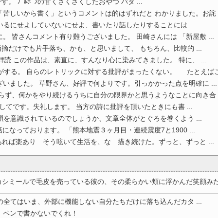
す。 ﾌﾞﾙﾎﾞﾝの甘くさくさくしたおやつ バタ ...
苦しいから書く」というコメントは的はずれだと わかりました。お詫 ..
いるにせよしていないにせよ、書いたり話したりすることには ...
。 皆さんコメント有り難うございました。 田崎さんには 「新屋敷 ...
摘だけでも片手落ち、かも、と思いまして、 もちろん、比較的 ...
読 この作品は、素直に、すんなり心に染みてきました。 特に、 ...
する。 自らのレトリックに対する批評がまったくない。 たとえばこ .
いました。 草野さん、好評で何よりです。引っかかった点を明確に ...
らず、何かをやり続けるうちに自分の限界かと思うようなことに向き合 ..
てです。失礼します。 当方の詩に批評を頂いたときにも書 ...
韻を意識されているのでしょうか、文章全体がとぐろを巻くよう ...
なっております。 「熊本地震３ヶ月目・連続震度7と1900 ...
れば楽あり そう呟いて生活を、な 描き続けた。ずっと、ずっと ...
ミールで毛皮を売っている彼の、その柔らかい頬に浮かんだ笑顔みたいな
の全てはいま、外部に機能しない自分たちだけに落ち込んだカタ ...
。ペンで書かないでくれ！