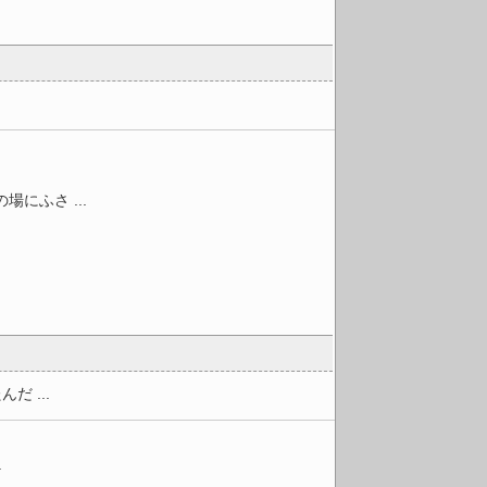
にふさ ...
 ...
.