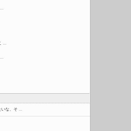
.
..
.
、そ ...