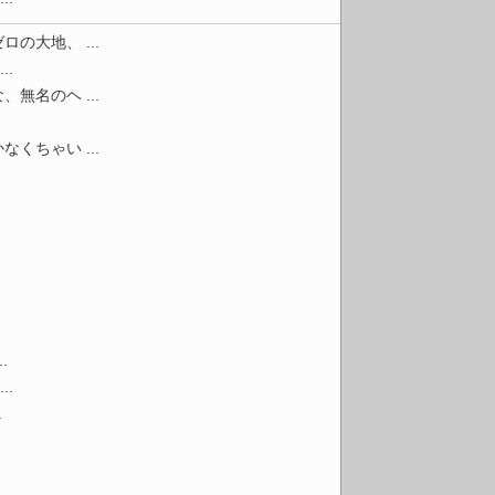
大地、 ...
.
名のヘ ...
ちゃい ...
.
.
.
..