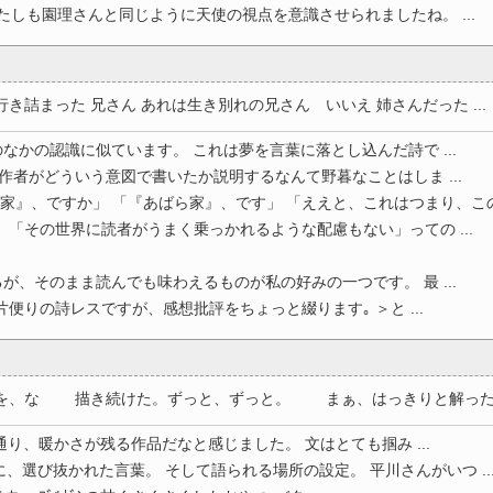
たしも園理さんと同じように天使の視点を意識させられましたね。 ...
詰まった 兄さん あれは生き別れの兄さん いいえ 姉さんだった ...
なかの認識に似ています。 これは夢を言葉に落とし込んだ詩で ...
 作者がどういう意図で書いたか説明するなんて野暮なことはしま ...
家』、ですか」 「『あばら家』、です」 「ええと、これはつまり、この場
 「その世界に読者がうまく乗っかれるような配慮もない」っての ...
が、そのまま読んでも味わえるものが私の好みの一つです。 最 ...
便りの詩レスですが、感想批評をちょっと綴ります｡ ＞と ...
、な 描き続けた。ずっと、ずっと。 まぁ、はっきりと解ったんだ
り、暖かさが残る作品だなと感じました。 文はとても掴み ...
、選び抜かれた言葉。 そして語られる場所の設定。 平川さんがいつ ..