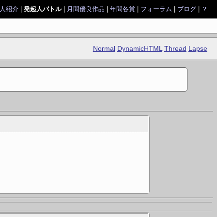
人紹介
|
発起人バトル
|
月間優良作品
|
年間各賞
|
フォーラム
|
ブログ
|
？
Normal
DynamicHTML
Thread
Lapse