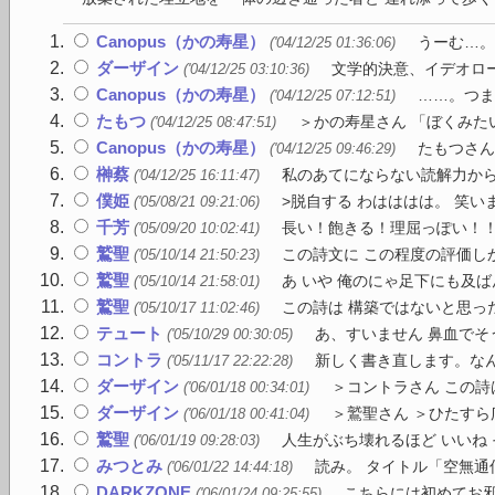
Canopus（かの寿星）
うーむ…。
('04/12/25 01:36:06)
ダーザイン
文学的決意、イデオロー
('04/12/25 03:10:36)
Canopus（かの寿星）
……。つま
('04/12/25 07:12:51)
たもつ
＞かの寿星さん 「ぼくみた
('04/12/25 08:47:51)
Canopus（かの寿星）
たもつさん
('04/12/25 09:46:29)
榊蔡
私のあてにならない読解力からい
('04/12/25 16:11:47)
僕姫
>脱自する わはははは。 笑い
('05/08/21 09:21:06)
千芳
長い！飽きる！理屈っぽい！
('05/09/20 10:02:41)
鷲聖
この詩文に この程度の評価し
('05/10/14 21:50:23)
鷲聖
あ いや 俺のにゃ足下にも及
('05/10/14 21:58:01)
鷲聖
この詩は 構築ではないと思った
('05/10/17 11:02:46)
テュート
あ、すいません 鼻血でそ
('05/10/29 00:30:05)
コントラ
新しく書き直します。なん
('05/11/17 22:22:28)
ダーザイン
＞コントラさん この詩
('06/01/18 00:34:01)
ダーザイン
＞鷲聖さん ＞ひたすら
('06/01/18 00:41:04)
鷲聖
人生がぶち壊れるほど いいね 
('06/01/19 09:28:03)
みつとみ
読み。 タイトル「空無通
('06/01/22 14:44:18)
DARKZONE
こちらには初めてお邪
('06/01/24 09:25:55)