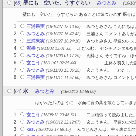
65
[
]
壁にも 空いた、うすぐらい
みつとみ
('16/10
壁にも 空いた、うすぐらい あることに気づかれず 探せば見
三浦果実
みつとみさん こんにちは
('16/10/27 12:13:53)
みつとみ
三浦さん コメントありが
('16/10/27 16:42:42)
三浦果実
みつとみさん 早速のレス
('16/10/27 18:24:10)
泥棒
ふむふむ。 センチメンタルな感
('16/11/02 13:01:33)
みつとみ
泥棒さん そうですね、
('16/11/03 01:17:29)
玄こう
主体を喪失した詩文 述
('16/11/03 02:25:44)
みつとみ
玄こうさん。 「わたし」
('16/11/03 13:36:25)
三浦果実
みつとみさん コメントし
('16/11/11 11:57:50)
64
[
]
水
みつとみ
('16/08/12 18:55:00)
はがれた爪のように 水面に言の葉を散
玄こう
二回頑張って読みました。率
('16/08/12 20:48:51)
みつとみ
玄こうさん。 早速のご批
('16/08/12 22:12:07)
kaz.
みつとみさんは、中々表に出て
('16/08/22 17:59:15)