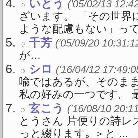
いとう
('05/02/13 12:4
ざいます。 「その世界
ような配慮もない」っての 
千芳
('05/09/20 10:31:1
が…
シロ
('16/04/12 17:49:0
喩ではあるが、そのま
私の好みの一つです。 最 .
玄こう
('16/08/10 20:1
とうさん 片便りの詩レ
っと綴ります｡ ＞と ...