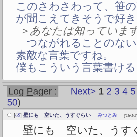
このさわさわって、笹の
が聞こえてきそうで好き
＞あなたは知っていま
つながれることのない
素敵な言葉ですね。
僕もこういう言葉書ける
Log
P
ager :
Next>
1
2
3
4
5
50
)
65
[
]
壁にも 空いた、うすぐらい
みつとみ
('16/10
壁にも 空いた、うす