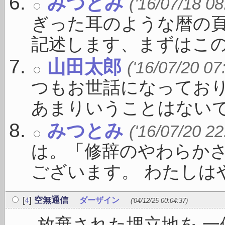
みつとみ
('16/07/18 08
ぎった耳のような暦の
記述します、まずはこの一 
山田太郎
('16/07/20 07
つもお世話になっており
あまりいうことはないです 
みつとみ
('16/07/20 22
は。「修辞のやわらか
ございます。 わたしはや 
4
[
]
空無通信
ダーザイン
('04/12/25 00:04:37)
放棄された埋立地を 一