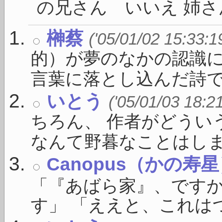
の兄さん いいえ 姉さん
榊蔡
('05/01/02 15:33:1
的）が夢のなかの認識に
言葉に落とし込んだ詩で .
いとう
('05/01/03 18:2
ちろん、 作者がどうい
なんて野暮なことはしま .
Canopus（かの寿
「『あばら家』、ですか
す」 「ええと、これはつ