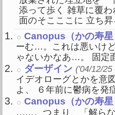
添って歩く 雑草に覆わ
面のそこここに 立ち昇る
Canopus（かの寿
ーむ…。これは悪いけ
ゃないかなあ…。 固定面
ダーザイン
('04/12/25
イデオローグとかを意
よ、 ６年前に鬱病を発症し
Canopus（かの寿
……。つまり、「解ら