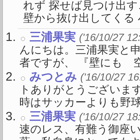
れず 探せば見つけ出す
壁から抜け出してくる 小
三浦果実
('16/10/27 12
んにちは。三浦果実と
者ですが、 『壁にも 空い
みつとみ
('16/10/27 16
トありがとうございま
時はサッカーよりも野球が盛
三浦果実
('16/10/27 18
速のレス、有難う御座い