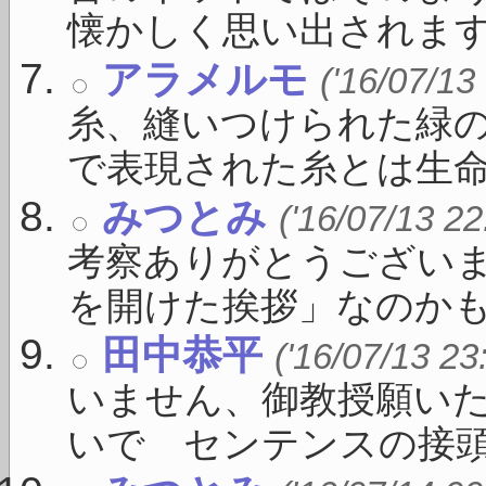
懐かしく思い出されます .
アラメルモ
('16/07/13
糸、縫いつけられた緑の
で表現された糸とは生命を
みつとみ
('16/07/13 22
考察ありがとうござい
を開けた挨拶」なのかもしれ
田中恭平
('16/07/13 23
いません、御教授願いた
いで センテンスの接頭に 