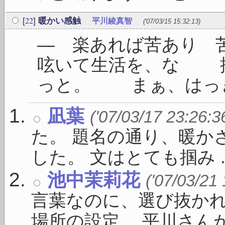
22
[
]
暖かい感触
平川綾真智
('07/03/15 15:32:13)
― 楽あれば苦あり
呟いて生活を、な 
っと。 まぁ、はっきり
凪葉
('07/03/17 23:26:3
た。 題名の通り、暖か
した。 文はとても掴み ..
池中茉莉花
('07/03/21
言葉なのに、選び抜かれ
場所の設定。 平川さんがい