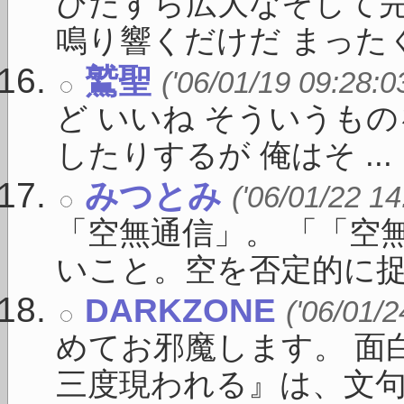
ひたすら広大なそして
鳴り響くだけだ まったくそ
鷲聖
('06/01/19 09:28:0
ど いいね そういうも
したりするが 俺はそ ...
みつとみ
('06/01/22 14
「空無通信」。 「「空
いこと。空を否定的に捉え 
DARKZONE
('06/01/2
めてお邪魔します。 面
三度現われる』は、文句なし