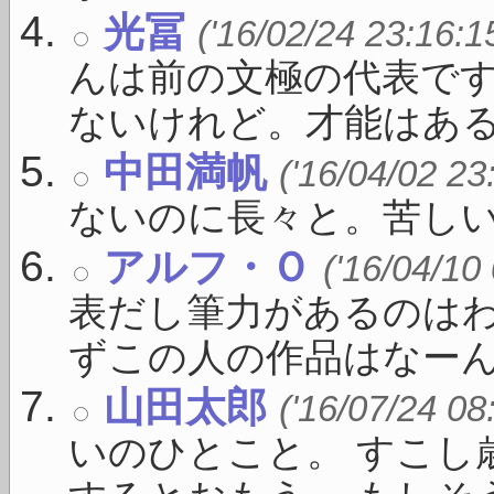
光冨
('16/02/24 23:16:1
んは前の文極の代表で
ないけれど。才能はある .
中田満帆
('16/04/02 23
ないのに長々と。苦し
アルフ・Ｏ
('16/04/10
表だし筆力があるのは
ずこの人の作品はなーんか
山田太郎
('16/07/24 08
いのひとこと。 すこし