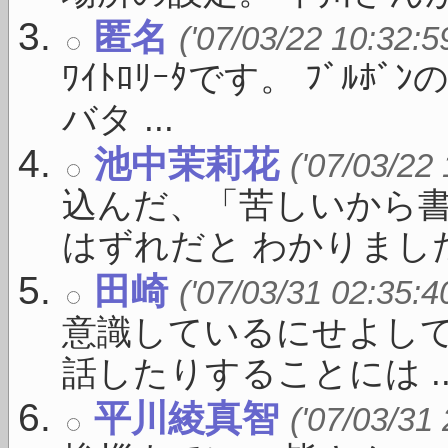
匿名
('07/03/22 10:32:5
ﾜｲﾄﾛﾘｰﾀです。 ﾌﾞﾙ
バタ ...
池中茉莉花
('07/03/22
込んだ、「苦しいから
はずれだと わかりました。
田崎
('07/03/31 02:35:4
意識しているにせよし
話したりすることには ..
平川綾真智
('07/03/31