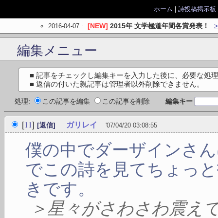
ホーム
|
詩投稿掲示板
2016-04-07
:
[NEW]
2015年 文学極道年間各賞発表！
編集メニュー
■ 記事をチェックし編集キーを入力した後に、必要な処
■ 返信の付いた親記事は管理者以外削除できません。
処理:
この記事を編集
この記事を削除
編集キー
11
[
]
ガリレイ
[返信]
'07/04/20 03:08:55
僕の中でダーザインさん
でこの詩を見てちょっと
きです。
＞星々がさわさわ震え