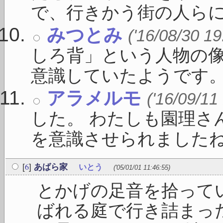
で、行きかう街の人らにみ
みつとみ
('16/08/30 19
しろ背」という人物の
意識していたようです。 「
アラメルモ
('16/09/11
した。 わたしも園理さ
を意識させられましたね。 
6
[
]
あばら家
いとう
('05/01/01 11:46:55)
とかげの足音を拾って
ばれる庭で行き詰まった