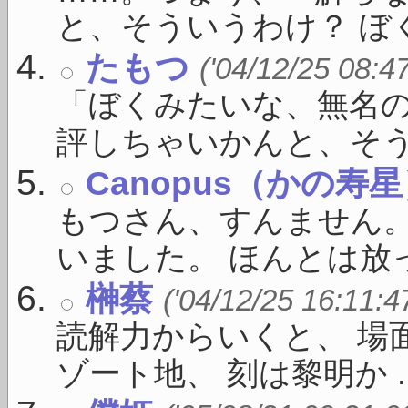
と、そういうわけ？ ぼく
たもつ
('04/12/25 08:4
「ぼくみたいな、無名
評しちゃいかんと、そうい 
Canopus（かの寿
もつさん、すんません
いました。 ほんとは放っ
榊蔡
('04/12/25 16:11:4
読解力からいくと、 場
ゾート地、 刻は黎明か ..