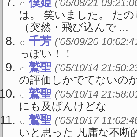
僕姫
('05/08/21 09:21:0
は。 笑いました。 た
（突然・飛び込んで ...
千芳
('05/09/20 10:02:4
っぽい！！
鷲聖
('05/10/14 21:50:2
の評価しかでてないのか
鷲聖
('05/10/14 21:58:0
にも及ばんけどな
鷲聖
('05/10/17 11:02:4
いと思った 凡庸な不断