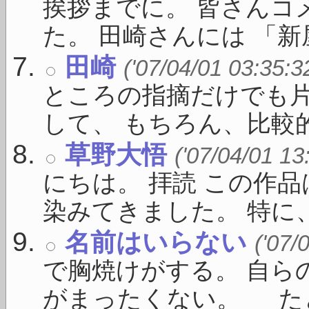
挨拶までに。 皆さんコ
た。 田崎さんには 「新屋敷
田崎
('07/04/01 03:35:3
ところの指摘だけでも
して、 もちろん、比較的 .
草野大悟
('07/04/01 13
にちは。 拝読 この作
染みてきました。 特に、 
名前はいらない
('07/
で胸焼けがする。 自ら
がまったくない。 たとえ