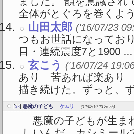
ました。 韻を意識され
全体がとぐろを巻くよう .
山田太郎
('16/07/23 09
つもお世話になっており
目・連続震度7と1900 ...
玄こう
('16/07/24 19:0
あり 苦あれば楽あり
描き続けた。ずっと、ずっと
58
[
]
悪魔の子ども
ケムリ
('12/02/10 23:26:55)
悪魔の子どもが生まれ
しいんだ。カシミール