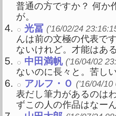
普通の方ですか？ 何か
が。
光冨
('16/02/24 23:16:1
んは前の文極の代表で
ないけれど。才能はある .
中田満帆
('16/04/02 23
ないのに長々と。苦し
アルフ・Ｏ
('16/04/10
表だし筆力があるのは
ずこの人の作品はなーんか