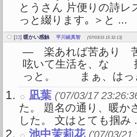
とうさん 片便りの詩レ
っと綴ります｡ ＞と ...
22
[
]
暖かい感触
平川綾真智
('07/03/15 15:32:13)
― 楽あれば苦あり
呟いて生活を、な 
っと。 まぁ、はっきり
凪葉
('07/03/17 23:26:3
た。 題名の通り、暖か
した。 文はとても掴み ..
池中茉莉花
('07/03/21