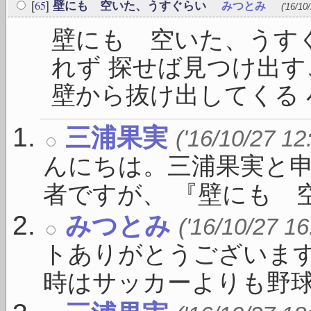
65
[
]
壁にも 空いた、うすぐらい
みつとみ
('16/10
壁にも 空いた、うす
れず 探せば見つけ出す
壁から抜け出してくる 小
三浦果実
('16/10/27 12
んにちは。三浦果実と
者ですが、 『壁にも 空い
みつとみ
('16/10/27 16
トありがとうございま
時はサッカーよりも野球が盛