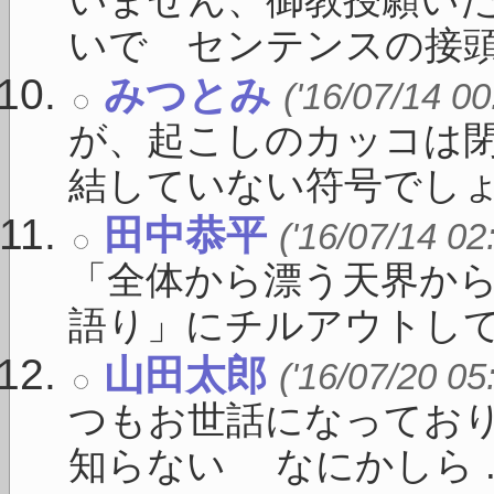
いません、御教授願いた
いで センテンスの接頭に 
みつとみ
('16/07/14 00
が、起こしのカッコは
結していない符号でしょう 
田中恭平
('16/07/14 02
「全体から漂う天界か
語り」にチルアウトしてく 
山田太郎
('16/07/20 05
つもお世話になってお
知らない なにかしら ..