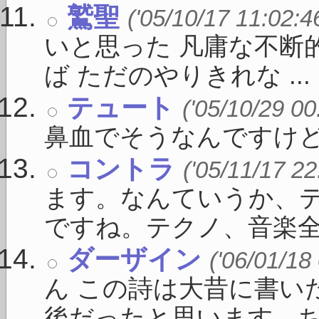
鷲聖
('05/10/17 11:02:4
いと思った 凡庸な不断
ば ただのやりきれな ...
テュート
('05/10/29 00
鼻血でそうなんですけど
コントラ
('05/11/17 22
ます。なんていうか、
ですね。テクノ、音楽全般
ダーザイン
('06/01/18
ん この詩は大昔に書い
後だったと思います。ちょ