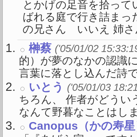
とかげの足音を拾って
ばれる庭で行き詰まった
の兄さん いいえ 姉さん
榊蔡
('05/01/02 15:33:1
的）が夢のなかの認識に
言葉に落とし込んだ詩で .
いとう
('05/01/03 18:2
ちろん、 作者がどうい
なんて野暮なことはしま .
Canopus（かの寿