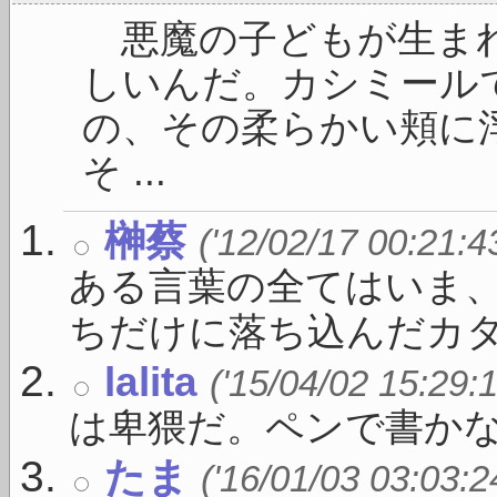
悪魔の子どもが生まれ
しいんだ。カシミール
の、その柔らかい頬に
そ ...
榊蔡
('12/02/17 00:21:4
ある言葉の全てはいま
ちだけに落ち込んだカタ .
lalita
('15/04/02 15:29:
は卑猥だ。ペンで書か
たま
('16/01/03 03:03:2