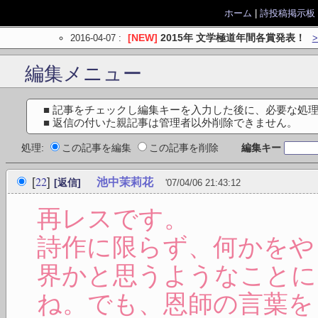
ホーム
|
詩投稿掲示板
2016-04-07
:
[NEW]
2015年 文学極道年間各賞発表！
編集メニュー
■ 記事をチェックし編集キーを入力した後に、必要な処
■ 返信の付いた親記事は管理者以外削除できません。
処理:
この記事を編集
この記事を削除
編集キー
22
[
]
池中茉莉花
[返信]
'07/04/06 21:43:12
再レスです。
詩作に限らず、何かをや
界かと思うようなことに
ね。でも、恩師の言葉を