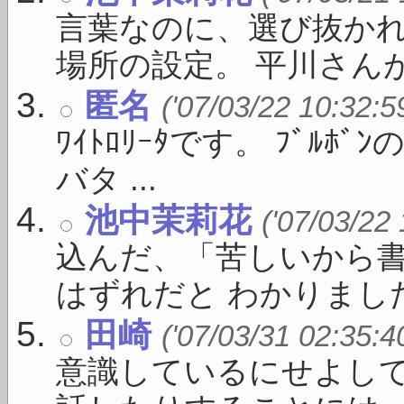
言葉なのに、選び抜かれ
場所の設定。 平川さんがい
匿名
('07/03/22 10:32:5
ﾜｲﾄﾛﾘｰﾀです。 ﾌﾞﾙ
バタ ...
池中茉莉花
('07/03/22
込んだ、「苦しいから
はずれだと わかりました。
田崎
('07/03/31 02:35:4
意識しているにせよし