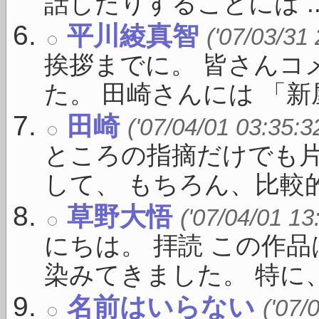
話したりすることには ..
平川綾真智
('07/03/31
挨拶までに。 皆さんコ
た。 田崎さんには 「新屋敷
田崎
('07/04/01 03:35:3
ところの指摘だけでも
して、 もちろん、比較的 .
草野大悟
('07/04/01 13
にちは。 拝読 この作
染みてきました。 特に、 
名前はいらない
('07/