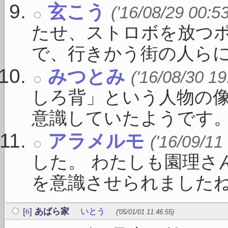
玄こう
('16/08/29 00:5
たせ、ストロボを放つ
で、行きかう街の人らにみ
みつとみ
('16/08/30 19
しろ背」という人物の
意識していたようです。 「
アラメルモ
('16/09/11
した。 わたしも園理さ
を意識させられましたね。 
6
[
]
あばら家
いとう
('05/01/01 11:46:55)