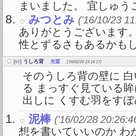
まいました。 宜しゅうご 
みつとみ
('16/10/23 11
ありがとうございます
性とずるさもあるかもしれ
61
[
]
うしろ背
光冨
('16/02/24 23:14:17)
そのうしろ背の壁に 
る まっすぐ見ている眸
出しに くすむ羽をすぼめて
泥棒
('16/02/28 20:26:4
想を書いていいのか わ