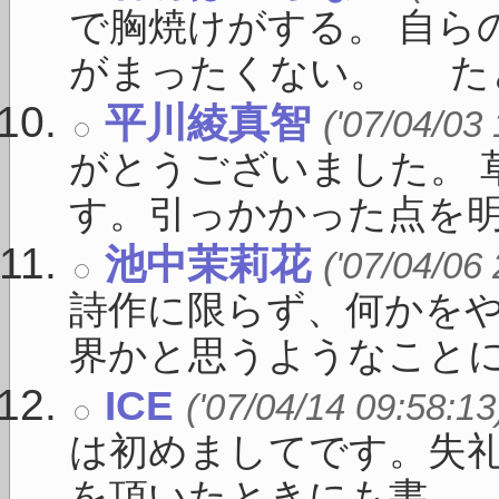
で胸焼けがする。 自ら
がまったくない。 たとえ
平川綾真智
('07/04/03
がとうございました。 
す。引っかかった点を明確に
池中茉莉花
('07/04/06
詩作に限らず、何かを
界かと思うようなことに向
ICE
('07/04/14 09:58:13
は初めましてです。失礼
を頂いたときにも書 ...