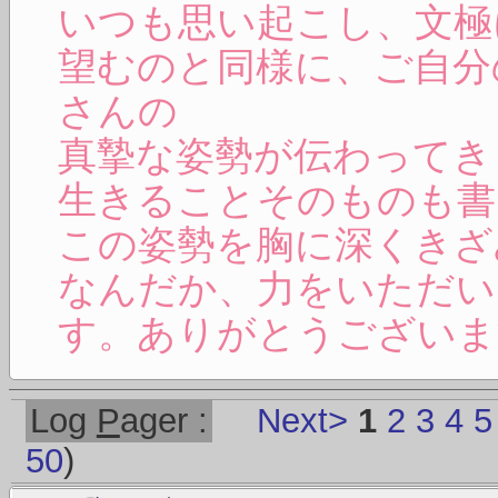
いつも思い起こし、文極
望むのと同様に、ご自分
さんの
真摯な姿勢が伝わってき
生きることそのものも書
この姿勢を胸に深くきざ
なんだか、力をいただい
す。ありがとうございま
Log
P
ager :
Next>
1
2
3
4
5
50
)