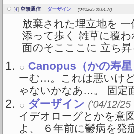
4
[
]
空無通信
ダーザイン
('04/12/25 00:04:37)
放棄された埋立地を 一
添って歩く 雑草に覆わ
面のそこここに 立ち昇る
Canopus（かの寿
ーむ…。これは悪いけ
ゃないかなあ…。 固定面
ダーザイン
('04/12/25
イデオローグとかを意
よ、 ６年前に鬱病を発症し