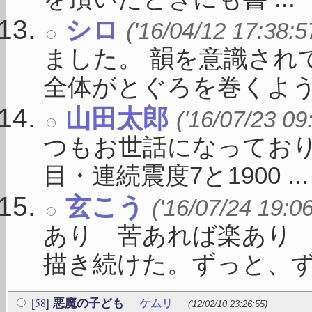
シロ
('16/04/12 17:38:5
ました。 韻を意識され
全体がとぐろを巻くよう .
山田太郎
('16/07/23 09
つもお世話になっており
目・連続震度7と1900 ...
玄こう
('16/07/24 19:0
あり 苦あれば楽あり
描き続けた。ずっと、ずっと
58
[
]
悪魔の子ども
ケムリ
('12/02/10 23:26:55)