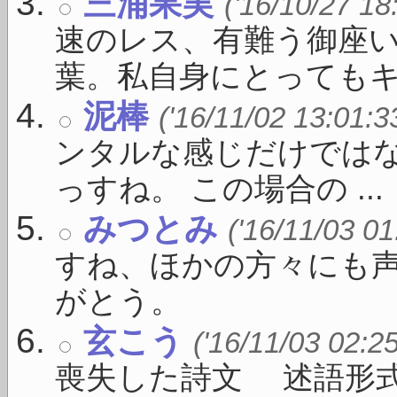
三浦果実
('16/10/27 18
速のレス、有難う御座い
葉。私自身にとってもキー 
泥棒
('16/11/02 13:01:3
ンタルな感じだけではな
っすね。 この場合の ...
みつとみ
('16/11/03 01
すね、ほかの方々にも
がとう。
玄こう
('16/11/03 02:2
喪失した詩文 述語形