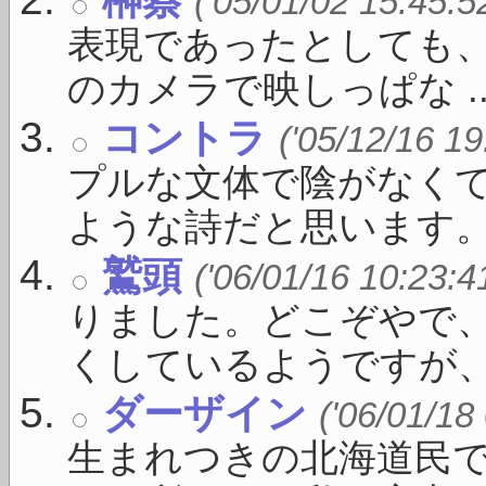
榊蔡
('05/01/02 15:45:5
表現であったとしても、
のカメラで映しっぱな ..
コントラ
('05/12/16 19
プルな文体で陰がなく
ような詩だと思います。で 
鷲頭
('06/01/16 10:23:4
りました。どこぞやで、
くしているようですが、 .
ダーザイン
('06/01/18
生まれつきの北海道民