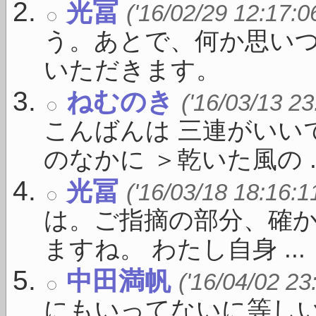
光冨
('16/02/29 12:17:0
う。あとで、何か思い
いただきます。
ねむのき
('16/03/13 23
こんばんは 三連がいい
のなかに ＞乾いた風の ..
光冨
('16/03/18 18:16:1
は。ご指摘の部分、確
ますね。 わたし自身 ...
中田満帆
('16/04/02 23
にもいってないに等し