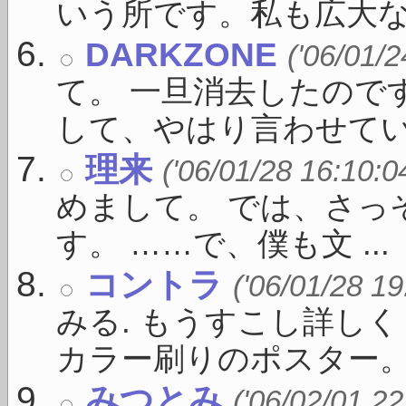
いう所です。私も広大な原野
DARKZONE
('06/01/2
て。 一旦消去したので
して、やはり言わせていた
理来
('06/01/28 16:10:0
めまして。 では、さっ
す。 ……で、僕も文 ...
コントラ
('06/01/28 19
みる. もうすこし詳し
カラー刷りのポスター。 .
みつとみ
('06/02/01 22