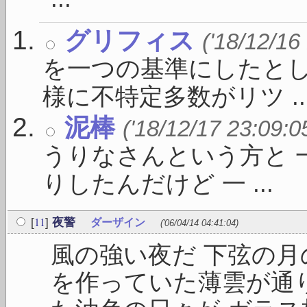
グリフィス
('18/12/16
を一つの基準にしたとして展
様に不特定多数がリツ ..
泥棒
('18/12/17 23:09:0
うりなさんという方と 
りしたんだけど 一 ...
11
[
]
夜警
ダーザイン
('06/04/14 04:41:04)
風の強い夜だ 下弦の月
を作っていた薄雲が通