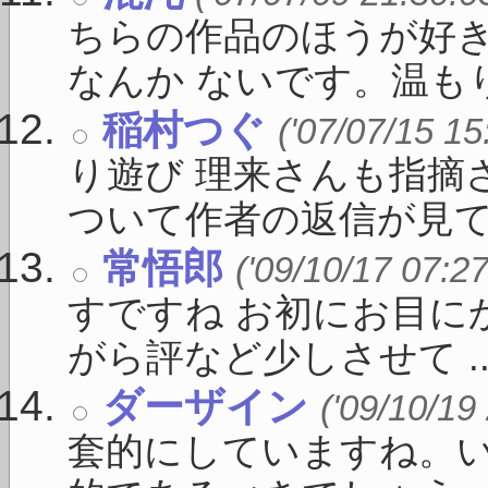
ちらの作品のほうが好
なんか ないです。温もり 
稲村つぐ
('07/07/15 15
り遊び 理来さんも指摘
ついて作者の返信が見て .
常悟郎
('09/10/17 07:27
すですね お初にお目に
がら評など少しさせて ..
ダーザイン
('09/10/19
套的にしていますね。