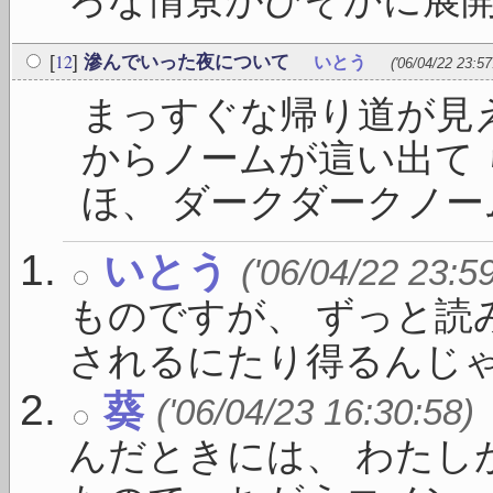
ろな情景がひそかに展開さ
12
[
]
滲んでいった夜について
いとう
('06/04/22 23:57
まっすぐな帰り道が見
からノームが這い出て
ほ、 ダークダークノーム
いとう
('06/04/22 23:5
ものですが、 ずっと読
されるにたり得るんじゃ .
葵
('06/04/23 16:30:58)
んだときには、 わたし