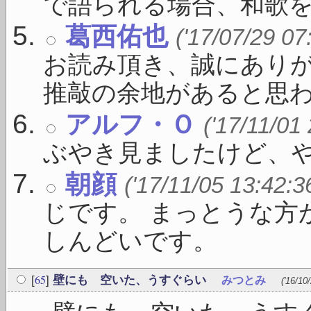
で語られる場合、和歌を挿入
葛西佑也
('17/07/29 07
お読み頂き、誠にありが
推敲の余地があると思われ 
アルフ・Ｏ
('17/11/01
ぶやき見ましたけど、
朝顔
('17/11/05 13:42:3
じです。 まっとうな方
しんどいです。
65
[
]
壁にも 空いた、うすぐらい
みつとみ
('16/10