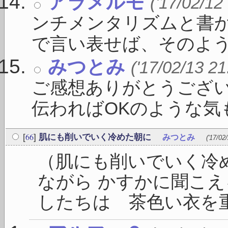
アラメルモ
('17/02/12
ンチメンタリズムと書
で言い表せば、そのような
みつとみ
('17/02/13 21
ご感想ありがとうござ
伝わればOKのような気もし
66
[
]
肌にも削いでいく冷めた朝に
みつとみ
('17/02
（肌にも削いでいく冷
ながら かすかに聞こえ
したちは 茶色い衣を重ね