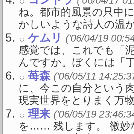
('06/04/17 01
ね。都市的風景の只中
かしいような詩人の温かい
ケムリ
('06/04/19 00:5
感覚では、これでも「
んですか。ぼくには「丁度い
苺森
('06/05/11 14:25:3
に、今この自分という
現実世界をとりまく万物（ 
理来
('06/05/19 23:46:3
を…… 残します。 微