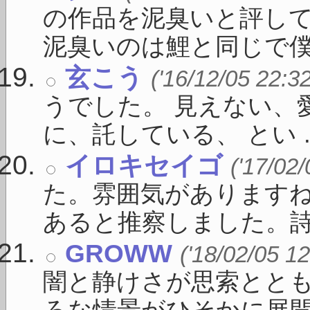
の作品を泥臭いと評し
泥臭いのは鯉と同じで僕 .
玄こう
('16/12/05 22:3
うでした。 見えない、
に、託している、 とい ..
イロキセイゴ
('17/02
た。雰囲気があります
あると推察しました。詩心
GROWW
('18/02/05 12
闇と静けさが思索とと