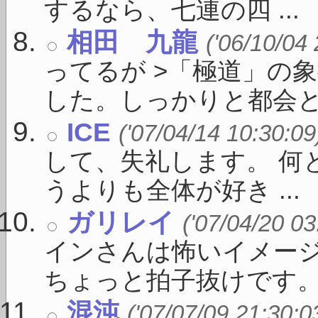
するなら、七連の四 ...
相田 九龍
('06/10/04
ってるが >「極道」の
した。しっかりと都会と繋が
ICE
('07/04/14 10:30:09
して、失礼します。 何
うよりも全体が好き ...
ガリレイ
('07/04/20 03
インさんは怖いイメー
ちょっと拍子抜けです。題
混沌
('07/07/09 21:30:0