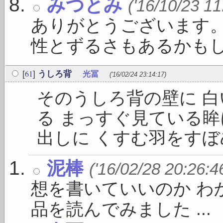
みつとみ
('16/10/23 11
ありがとうございます
性とずるさもあるかもしれ
61
[
]
うしろ背
光冨
('16/02/24 23:14:17)
そのうしろ背の壁に 
る まっすぐ見ている眸
出しに くすむ羽をすぼめて
泥棒
('16/02/28 20:26:4
想を書いていいのか わ
品を読んでみました ...