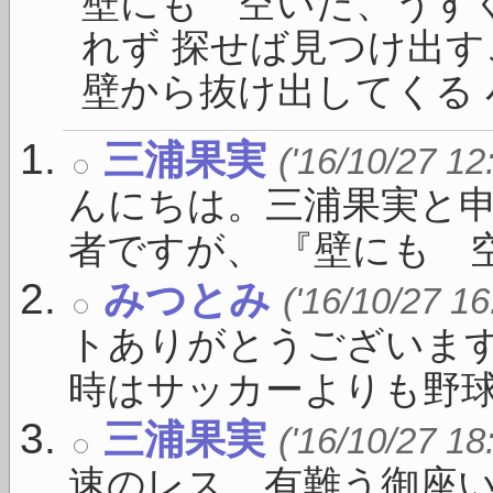
壁にも 空いた、うす
れず 探せば見つけ出す
壁から抜け出してくる 小
三浦果実
('16/10/27 12
んにちは。三浦果実と
者ですが、 『壁にも 空い
みつとみ
('16/10/27 16
トありがとうございま
時はサッカーよりも野球が盛
三浦果実
('16/10/27 18
速のレス、有難う御座い