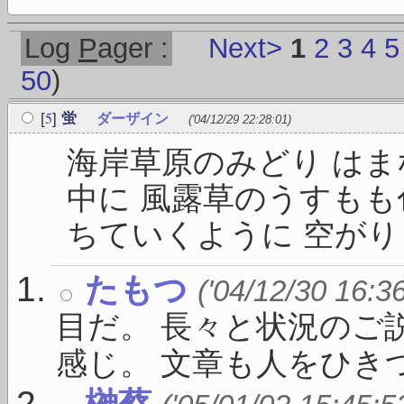
Log
P
ager :
Next>
1
2
3
4
5
50
)
5
[
]
蛍
ダーザイン
('04/12/29 22:28:01)
海岸草原のみどり はま
中に 風露草のうすもも
ちていくように 空がりょ
たもつ
('04/12/30 16:3
目だ。 長々と状況のご
感じ。 文章も人をひきつ .