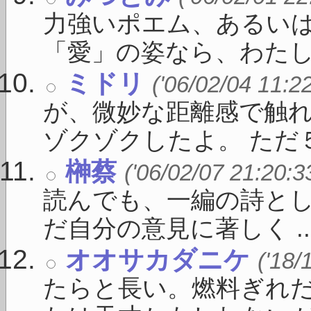
力強いポエム、あるい
「愛」の姿なら、わたしはべ
ミドリ
('06/02/04 11:2
が、微妙な距離感で触
ゾクゾクしたよ。 ただ５連
榊蔡
('06/02/07 21:20:3
読んでも、一編の詩とし
だ自分の意見に著しく ..
オオサカダニケ
('18/
たらと長い。燃料ぎれ