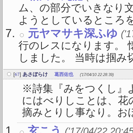
ム、の部分でいきなり文
ようとしているところを必
元ヤマサキ深ふゆ
('
行のレスになります。 
しました。 当時は掴み切れ
67
[
]
あさぼらけ
葛西佑也
('17/04/10 22:28:39)
※詩集『みをつくし』
にはべりしことは、花
摘みとりし事なり。おぼつ
玄こう
('17/04/22 20:4