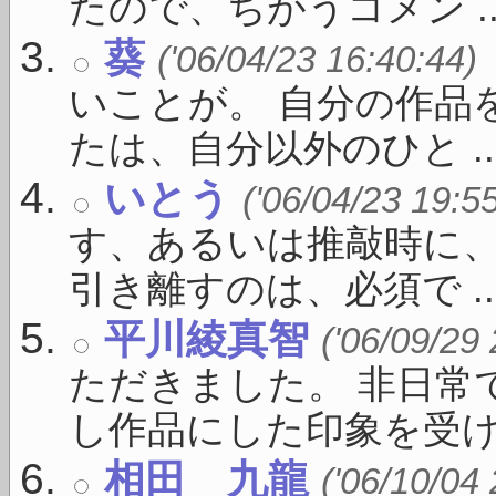
たので、ちがうコメン ..
葵
('06/04/23 16:40:44)
いことが。 自分の作品
たは、自分以外のひと ..
いとう
('06/04/23 19:5
す、あるいは推敲時に、
引き離すのは、必須で ..
平川綾真智
('06/09/29
ただきました。 非日常
し作品にした印象を受けまし
相田 九龍
('06/10/04