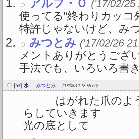
アルフ・Ｏ
('17/02/25
使ってる“終わりカッコ
特許じゃないけど、みつと
みつとみ
('17/02/26 21
メントありがとうござい
手法でも、いろいろ書き手や
64
[
]
水
みつとみ
('16/08/12 18:55:00)
はがれた爪のように
らしてい
光の底として 