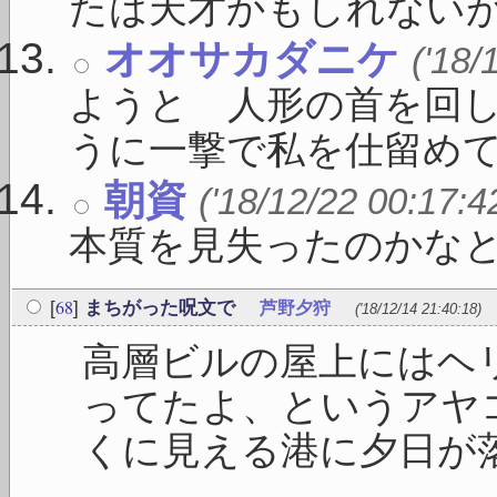
たは天才かもしれないが詩
オオサカダニケ
('18/
ようと 人形の首を回
うに一撃で私を仕留めてく
朝資
('18/12/22 00:17:4
本質を見失ったのかな
68
[
]
まちがった呪文で
芦野夕狩
('18/12/14 21:40:18)
高層ビルの屋上にはヘ
ってたよ、というアヤ
くに見える港に夕日が
...