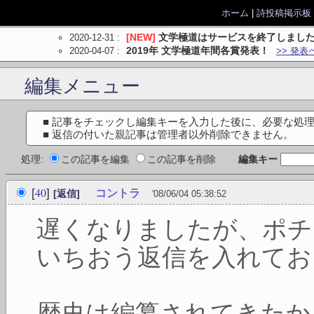
ホーム
|
詩投稿掲示板
2020-12-31
:
[NEW]
文学極道はサービスを終了しまし
2020-04-07
:
2019年 文学極道年間各賞発表！
>> 発表
編集メニュー
■ 記事をチェックし編集キーを入力した後に、必要な処
■ 返信の付いた親記事は管理者以外削除できません。
処理:
この記事を編集
この記事を削除
編集キー
40
[
]
コントラ
[返信]
'08/06/04 05:38:52
遅くなりましたが、ポチ
いちおう返信を入れてお
歴史は編纂されてきたか