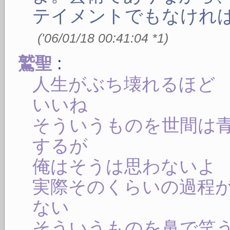
テイメントでもなけれ
(
'06/01/18 00:41:04
*1
)
:
鷲聖
人生がぶち壊れるほど
いいね
そういうものを世間は
するが
俺はそうは思わないよ
実際そのくらいの過程
ない
そういうものを鼻で笑