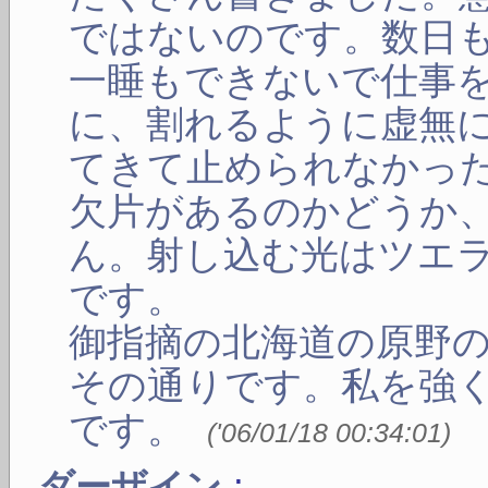
ではないのです。数日
一睡もできないで仕事
に、割れるように虚無
てきて止められなかっ
欠片があるのかどうか
ん。射し込む光はツエ
です。
御指摘の北海道の原野
その通りです。私を強
です。
(
'06/01/18 00:34:01
)
:
ダーザイン