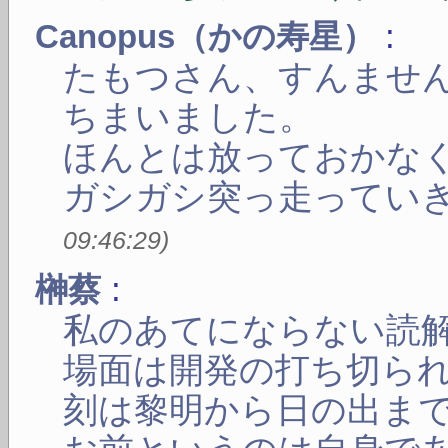
:
Canopus（かの寿星）
たもつさん、すんませ
ちまいました。
ほんとは放っておかな
ガシガシ突っ走ってい
09:46:29
)
:
榊蔡
私のあてにならない読
場面は開発の打ち切ら
刻は黎明から日の出ま