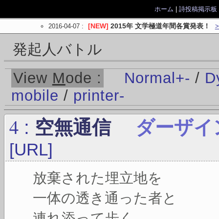
ホーム
|
詩投稿掲示板
2016-04-07
:
[NEW]
2015年 文学極道年間各賞発表！
発起人バトル
View
M
ode :
Normal
+
-
/
D
mobile
/
printer
-
4
:
空無通信
ダーザイ
[URL]
放棄された埋立地を
一体の透き通った者と
連れ添って歩く