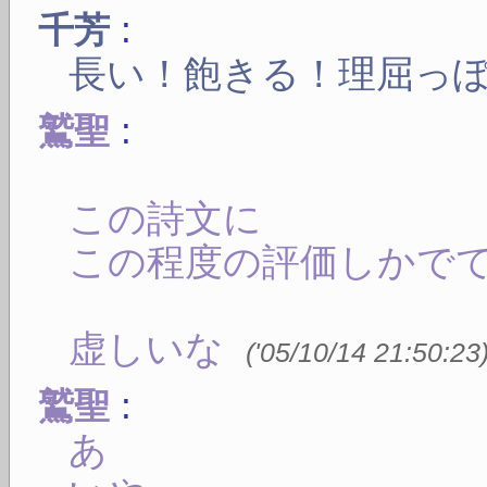
:
千芳
長い！飽きる！理屈っ
:
鷲聖
この詩文に
この程度の評価しかで
虚しいな
(
'05/10/14 21:50:23
:
鷲聖
あ