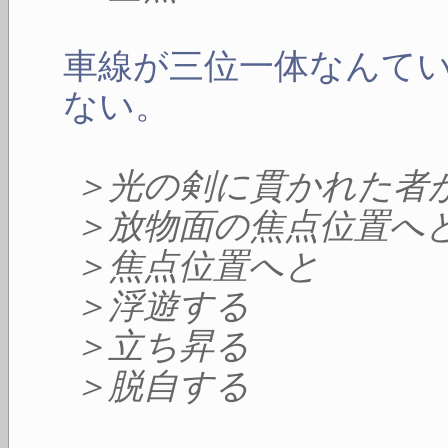
車線が三位一体なんて
ない。
＞光の剣に貫かれた者
＞放物面の焦点位置へ
＞焦点位置へと
＞浮遊する
＞立ち昇る
＞脱自する