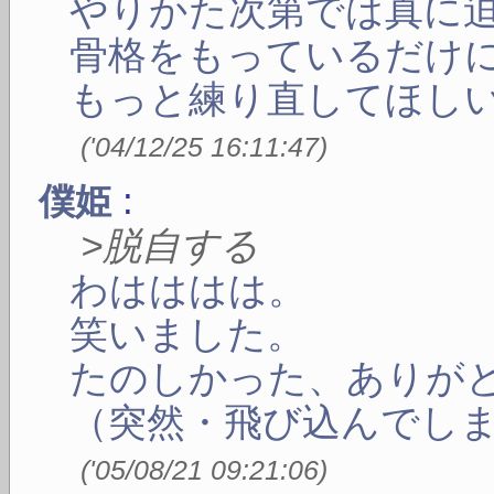
やりかた次第では真に
骨格をもっているだけ
もっと練り直してほし
(
'04/12/25 16:11:47
)
:
僕姫
>脱自する
わはははは。
笑いました。
たのしかった、ありが
（突然・飛び込んでしまい
(
'05/08/21 09:21:06
)