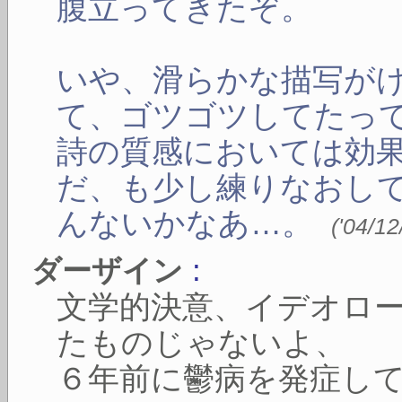
腹立ってきたぞ。
いや、滑らかな描写が
て、ゴツゴツしてたっ
詩の質感においては効
だ、も少し練りなおし
んないかなあ…。
(
'04/12
:
ダーザイン
文学的決意、イデオロ
たものじゃないよ、
６年前に鬱病を発症し