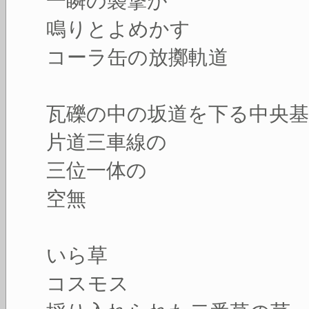
一瞬の襲撃が
鳴りとよめかす
コーラ缶の放擲軌道
瓦礫の中の坂道を下る中央基
片道三車線の
三位一体の
空無
いら草
コスモス