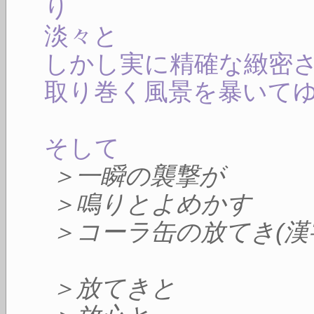
り
淡々と
しかし実に精確な緻密
取り巻く風景を暴いて
そして
＞一瞬の襲撃が
＞鳴りとよめかす
＞コーラ缶の放てき(漢
＞放てきと