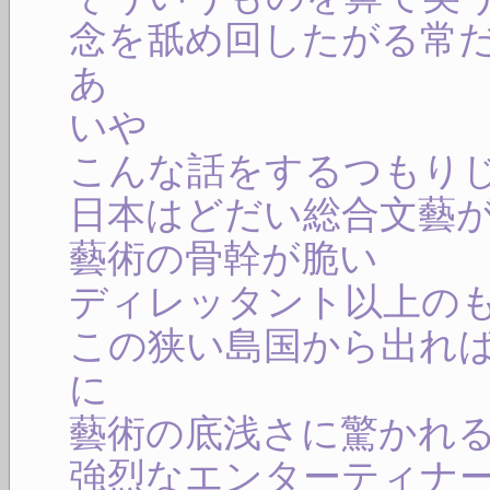
念を舐め回したがる常
あ
いや
こんな話をするつもり
日本はどだい総合文藝
藝術の骨幹が脆い
ディレッタント以上の
この狭い島国から出れ
に
藝術の底浅さに驚かれ
強烈なエンターティナ