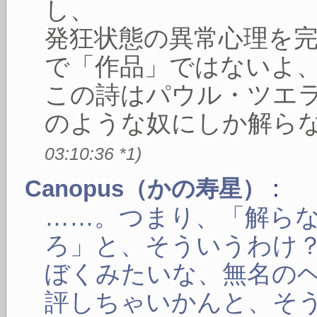
し、
発狂状態の異常心理を
で「作品」ではないよ
この詩はパウル・ツエ
のような奴にしか解ら
03:10:36
*1
)
:
Canopus（かの寿星）
……。つまり、「解ら
ろ」と、そういうわけ
ぼくみたいな、無名の
評しちゃいかんと、そ