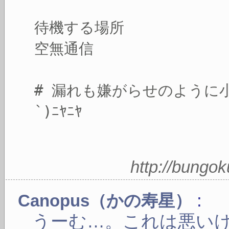
待機する場所
空無通信
# 漏れも嫌がらせのように
`)ﾆﾔﾆﾔ
http://bungo
:
Canopus（かの寿星）
うーむ…。これは悪い