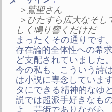
＞鷲聖さん
＞ひたすら広大なそし
しく鳴り響くだけだ
まったくその通りです
存在論的全体性への希
ど支配されていました
今の私も、こういう詩
は小説に専念していま
タにできる精神的なゆ
説では超派手好きなも
よ。芸術でありながら