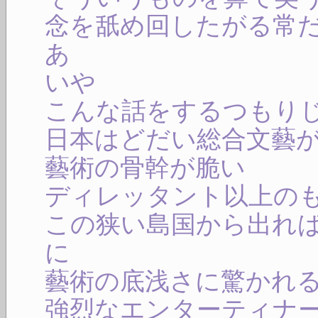
念を舐め回したがる常
あ
いや
こんな話をするつもり
日本はどだい総合文藝
藝術の骨幹が脆い
ディレッタント以上の
この狭い島国から出れ
に
藝術の底浅さに驚かれ
強烈なエンターティナ