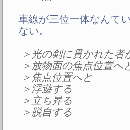
車線が三位一体なんて
ない。
＞光の剣に貫かれた者
＞放物面の焦点位置へ
＞焦点位置へと
＞浮遊する
＞立ち昇る
＞脱自する