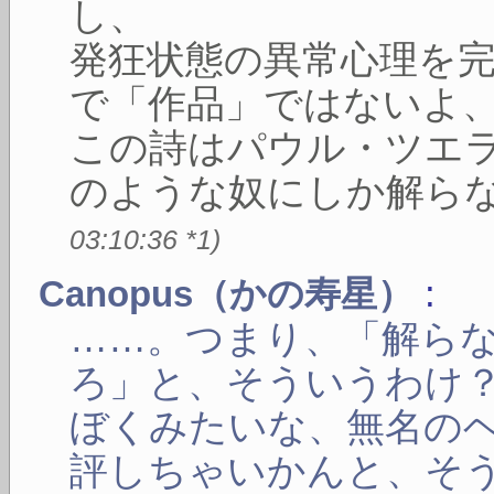
し、
発狂状態の異常心理を
で「作品」ではないよ
この詩はパウル・ツエ
のような奴にしか解ら
03:10:36
*1
)
:
Canopus（かの寿星）
……。つまり、「解ら
ろ」と、そういうわけ
ぼくみたいな、無名の
評しちゃいかんと、そ