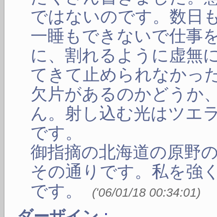
ではないのです。数日
一睡もできないで仕事
に、割れるように虚無
てきて止められなかっ
欠片があるのかどうか
ん。射し込む光はツエ
です。
御指摘の北海道の原野
その通りです。私を強
です。
(
'06/01/18 00:34:01
)
:
ダーザイン