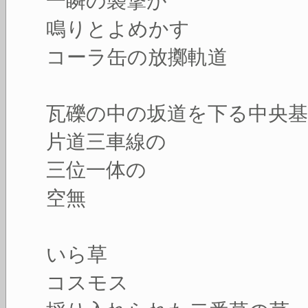
一瞬の襲撃が
鳴りとよめかす
コーラ缶の放擲軌道
瓦礫の中の坂道を下る中央基
片道三車線の
三位一体の
空無
いら草
コスモス