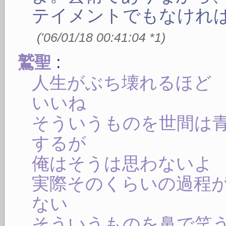
テイメントでもなけれ
(
'06/01/18 00:41:04
*1
)
:
鷲聖
人生がぶち壊れるほど
いいね
そういうものを世間は
するが
俺はそうは思わないよ
実際そのくらいの過程
ない
そういうものを鼻で笑