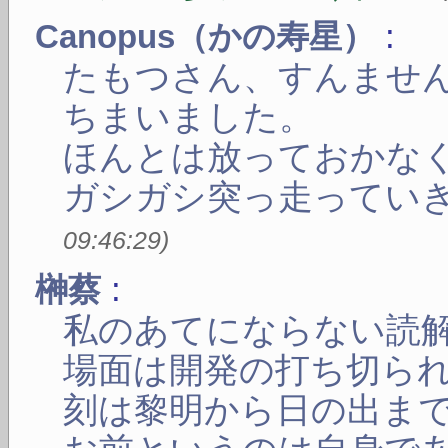
:
Canopus（かの寿星）
たもつさん、すんませ
ちまいました。
ほんとは放っておかな
ガシガシ突っ走ってい
09:46:29
)
:
榊蔡
私のあてにならない読
場面は開発の打ち切ら
刻は黎明から日の出ま