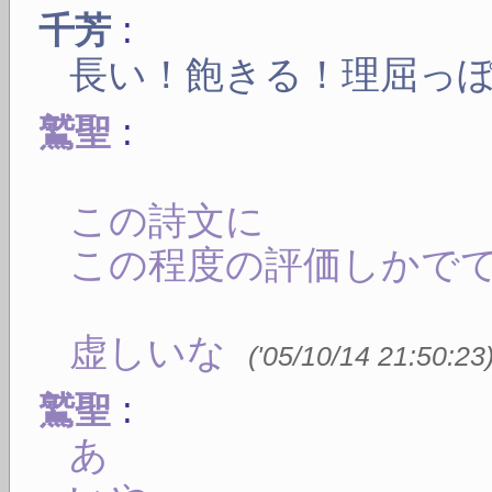
:
千芳
長い！飽きる！理屈っ
:
鷲聖
この詩文に
この程度の評価しかで
虚しいな
(
'05/10/14 21:50:23
:
鷲聖
あ