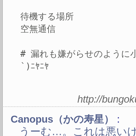
待機する場所
空無通信
# 漏れも嫌がらせのように
`)ﾆﾔﾆﾔ
http://bungo
:
Canopus（かの寿星）
うーむ…。これは悪い