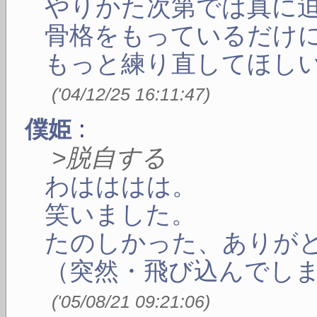
やりかた次第では真に
骨格をもっているだけ
もっと練り直してほし
(
'04/12/25 16:11:47
)
:
僕姫
>脱自する
わはははは。
笑いました。
たのしかった、ありが
（突然・飛び込んでしまい
(
'05/08/21 09:21:06
)