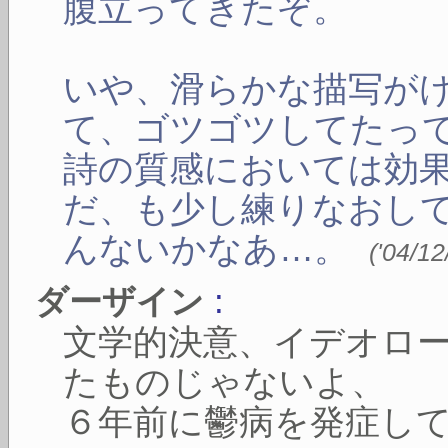
腹立ってきたぞ。
いや、滑らかな描写が
て、ゴツゴツしてたっ
詩の質感においては効
だ、も少し練りなおし
んないかなあ…。
(
'04/12
:
ダーザイン
文学的決意、イデオロ
たものじゃないよ、
６年前に鬱病を発症し