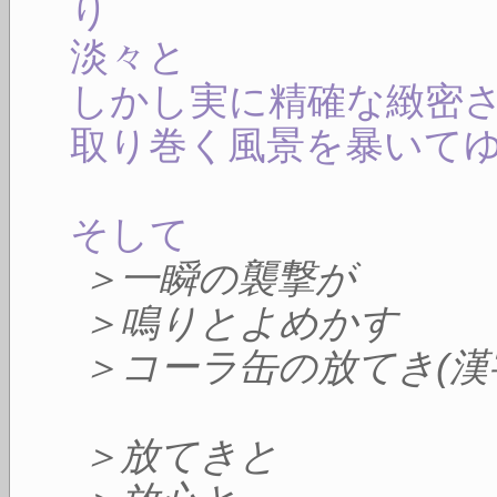
り
淡々と
しかし実に精確な緻密
取り巻く風景を暴いて
そして
＞一瞬の襲撃が
＞鳴りとよめかす
＞コーラ缶の放てき(漢
＞放てきと