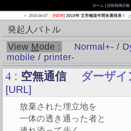
ホーム
|
詩投稿掲示板
2016-04-07
:
[NEW]
2015年 文学極道年間各賞発表！
発起人バトル
View
M
ode :
Normal
+
-
/
D
mobile
/
printer
-
4
:
空無通信
ダーザイ
[URL]
放棄された埋立地を
一体の透き通った者と
連れ添って歩く