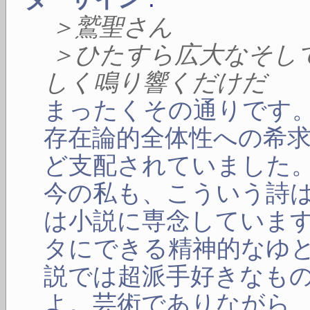
＞鷲聖さん
＞ひたすら広大なそし
しく鳴り響くだけだ
まったくその通りです
存在論的全体性への希
ど支配されていました
今の私も、こういう詩
は小説に専念していま
タにできる精神的なゆ
説では超派手好きなも
よ。芸術でありながら