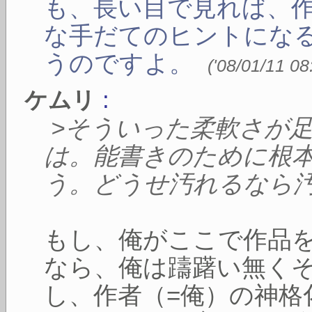
も、長い目で見れば、
な手だてのヒントにな
うのですよ。
(
'08/01/11 08
:
ケムリ
>そういった柔軟さが
は。能書きのために根
う。どうせ汚れるなら
もし、俺がここで作品
なら、俺は躊躇い無く
し、作者（=俺）の神格