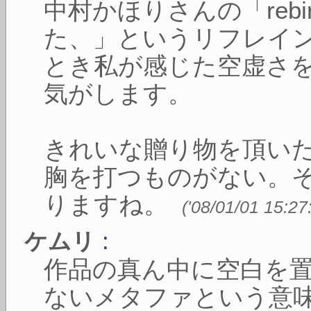
中村かほりさんの「rebi
た、」というリフレイ
とき私が感じた空虚さ
気がします。
きれいな贈り物を頂い
胸を打つものがない。
りますね。
(
'08/01/01 15:27
:
ケムリ
作品の真ん中に空白を
ないメタファという意