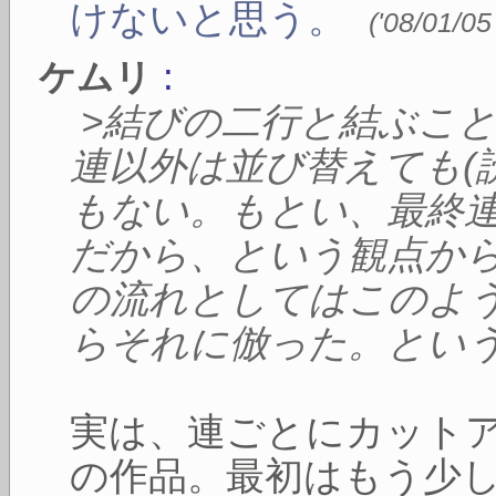
けないと思う。
(
'08/01/05
:
ケムリ
>結びの二行と結ぶこ
連以外は並び替えても(
もない。もとい、最終
だから、という観点か
の流れとしてはこのよ
らそれに倣った。とい
実は、連ごとにカット
の作品。最初はもう少