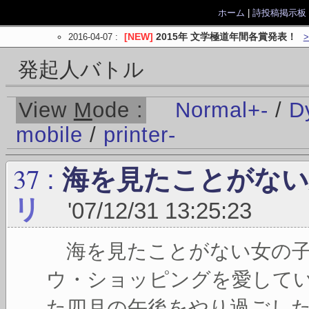
ホーム
|
詩投稿掲示板
2016-04-07
:
[NEW]
2015年 文学極道年間各賞発表！
発起人バトル
View
M
ode :
Normal
+
-
/
D
mobile
/
printer
-
37
:
海を見たことがない
リ
'07/12/31 13:25:23
海を見たことがない女の子
ウ・ショッピングを愛して
た四月の午後をやり過ごし