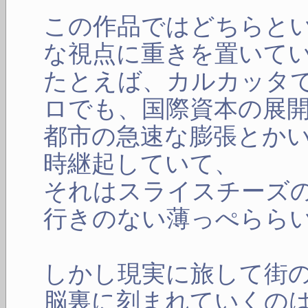
この作品ではどちらと
な視点に重きを置いて
たとえば、カルカッタ
ロでも、国際資本の展
都市の急速な膨張とか
時継起していて、
それはスライスチーズ
行きのない薄っぺらら
しかし現実に旅して街
脳裏に刻まれていくの