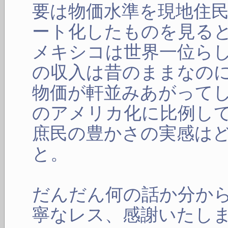
要は物価水準を現地住
ート化したものを見る
メキシコは世界一位ら
の収入は昔のままなの
物価が軒並みあがって
のアメリカ化に比例し
庶民の豊かさの実感は
と。
だんだん何の話か分か
寧なレス、感謝いたし