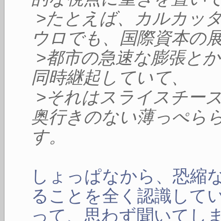
>たとえば、カルカッ
ウロでも、国際資本の
>都市の急速な膨張と
同時継起していて、
>それはスライスチー
奥行きのない薄っぺら
す。
しょっぱなから、恐縮
ることを全く認識して
って、思わず聞いてし