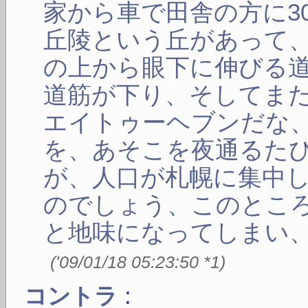
家から車で田舎の方に3
丘陵という丘があって
の上から眼下に伸びる
道筋が下り、そしてま
エイトゥーヘブンだな
を、あそこを夜通るた
が、人口が札幌に集中
のでしょう、このとこ
と地味になってしまい
(
'09/01/18 05:23:50
*1
)
:
コントラ