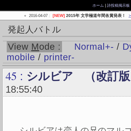
ホーム
|
詩投稿掲示板
2016-04-07
:
[NEW]
2015年 文学極道年間各賞発表！
発起人バトル
View
M
ode :
Normal
+
-
/
D
mobile
/
printer
-
45
:
シルビア （改訂版
18:55:40
シルビアは恋人の兄のマル