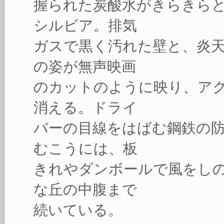
握られた炭酸水がきらきら
シルビア。排気
ガスで黒く汚れた壁と、炎
の姿が無声映画
のカットのように映り、ア
消える。ドライ
バーの目線をはばむ鋼鉄の
むこうには、板
きれやダンボールで風をし
な丘の中腹まで
続いている。