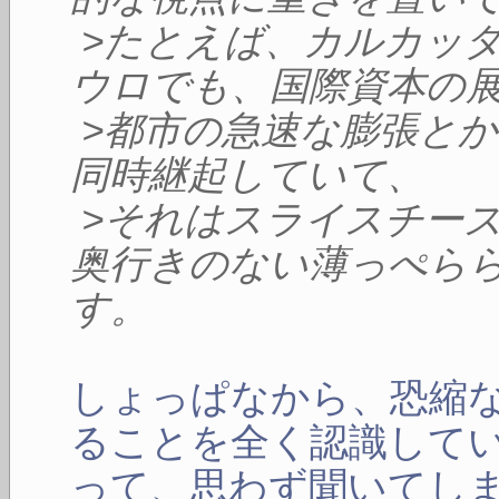
>たとえば、カルカッ
ウロでも、国際資本の
>都市の急速な膨張と
同時継起していて、
>それはスライスチー
奥行きのない薄っぺら
す。
しょっぱなから、恐縮
ることを全く認識して
って、思わず聞いてし