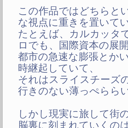
この作品ではどちらと
な視点に重きを置いて
たとえば、カルカッタ
ロでも、国際資本の展
都市の急速な膨張とか
時継起していて、
それはスライスチーズ
行きのない薄っぺらら
しかし現実に旅して街
脳裏に刻まれていくの