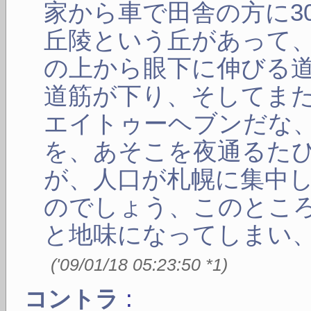
家から車で田舎の方に3
丘陵という丘があって
の上から眼下に伸びる
道筋が下り、そしてま
エイトゥーヘブンだな
を、あそこを夜通るた
が、人口が札幌に集中
のでしょう、このとこ
と地味になってしまい
(
'09/01/18 05:23:50
*1
)
:
コントラ