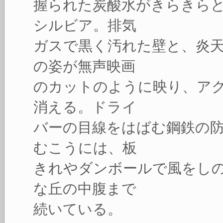
握られた炭酸水がきらきら
シルビア。排気
ガスで黒く汚れた壁と、炎
の姿が無声映画
のカットのように映り、ア
消える。ドライ
バーの目線をはばむ鋼鉄の
むこうには、板
きれやダンボールで風をし
な丘の中腹まで
続いている。