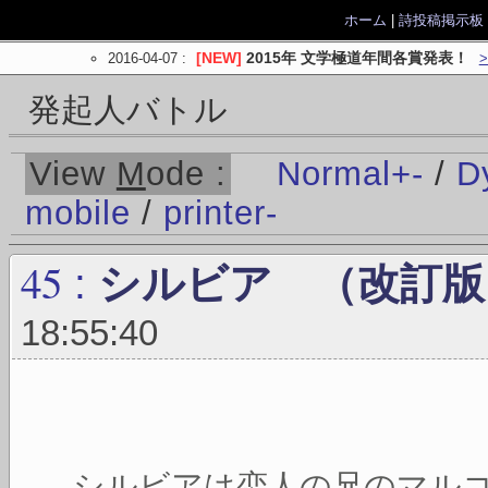
ホーム
|
詩投稿掲示板
2016-04-07
:
[NEW]
2015年 文学極道年間各賞発表！
発起人バトル
View
M
ode :
Normal
+
-
/
D
mobile
/
printer
-
45
:
シルビア （改訂版
18:55:40
シルビアは恋人の兄のマル