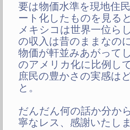
要は物価水準を現地住
ート化したものを見る
メキシコは世界一位ら
の収入は昔のままなの
物価が軒並みあがって
のアメリカ化に比例し
庶民の豊かさの実感は
と。
だんだん何の話か分か
寧なレス、感謝いたし