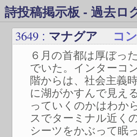
詩投稿掲示板 - 過去ログ 
3649
:
マナグア
コ
６月の首都は厚ぼっ
でいた。インターコ
階からは、社会主義
に湖がかすんで見え
っていくのかはわか
スでターミナル近く
シーツをかぶって眠