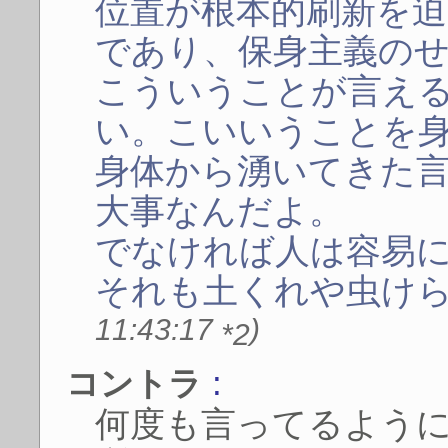
位置が根本的刷新を
であり、保身主義のせ
こういうことが言え
い。こいいうことを
身体から湧いてきた
大事なんだよ。
でなければ人は容易
それも土くれや虫け
11:43:17
)
*2
:
コントラ
何度も言ってるよう