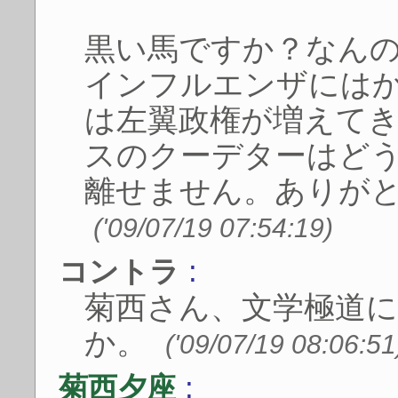
黒い馬ですか？なん
インフルエンザには
は左翼政権が増えて
スのクーデターはど
離せません。ありが
('09/07/19 07:54:19)
:
コントラ
菊西さん、文学極道
か。
('09/07/19 08:06:51
:
菊西夕座