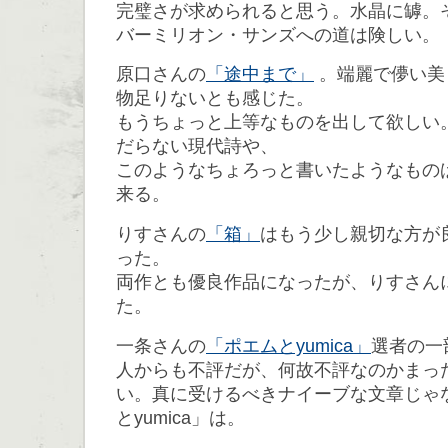
完璧さが求められると思う。水晶に罅。
バーミリオン・サンズへの道は険しい。
原口さんの
「途中まで」
。端麗で儚い美
物足りないとも感じた。
もうちょっと上等なものを出して欲しい
だらない現代詩や、
このようなちょろっと書いたようなもの
来る。
りすさんの
「箱」
はもう少し親切な方が
った。
両作とも優良作品になったが、りすさん
た。
一条さんの
「ポエムとyumica」
選者の一
人からも不評だが、何故不評なのかまっ
い。真に受けるべきナイーブな文章じゃ
とyumica」は。