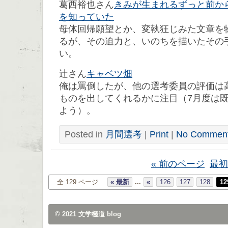
葛西裕也さん
きみが生まれるずっと前か
を知っていた
母体回帰願望とか、変執狂じみた文章を
るが、その迫力と、いのちを描いたその
い。
辻さん
キャベツ畑
俺は罵倒したが、他の選考委員の評価は
ものを出してくれるかに注目（7月度は
よう）。
Posted in
月間選考
|
Print
|
No Comment
« 前のページ
最初
全 129 ページ
« 最新
...
«
126
127
128
12
© 2021
文学極道 blog