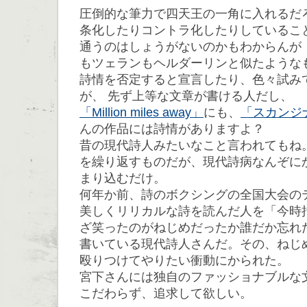
圧倒的な筆力で四天王の一角に入れるだ
条化したりコントラ化したりしているこ
通うのはしょうがないのかもわからんが
もツェランもヘルダーリンと似たような
詩情を否定すると宣言したり、色々試み
が、 先ず上等な文章が書ける人だし、
「Million miles away」
にも、
「スカンジ
んの作品には詩情がありますよ？
昔の現代詩人みたいなこと言われてもね
を繰り返すものだが、現代詩病なんぞに
まり込むだけ。
何年か前、詩のボクシングの全国大会の
美しくリリカルな詩を読んだ人を「今時
ざ笑ったのがねじめだったか誰だか忘れ
書いている現代詩人さんだ。その、ねじ
殴りつけてやりたい衝動にかられた。
宮下さんには独自のファッショナブルな
こだわらず、追求して欲しい。