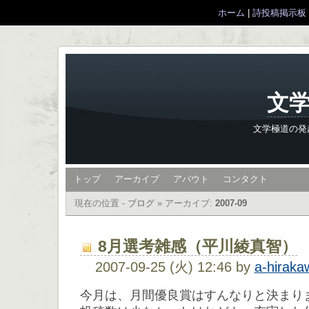
ホーム
|
詩投稿掲示板
文学
文学極道の発
トップ
アーカイブ
アバウト
コンタクト
現在の位置 -
ブログ
»
アーカイブ:
2007-09
8月選考雑感（平川綾真智）
2007-09-25 (火) 12:46 by
a-hiraka
今月は、月間優良賞はすんなりと決まり