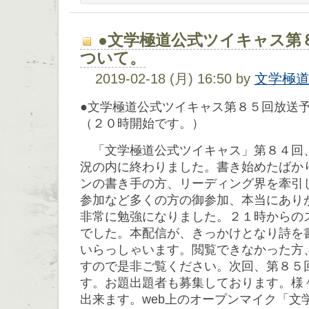
●文学極道公式ツイキャス第
ついて。
2019-02-18 (月) 16:50 by
文学極
●文学極道公式ツイキャス第８５回放送
（２０時開始です。）
「文学極道公式ツイキャス」第８４回
況の内に終わりました。書き始めたばか
ンの書き手の方、リーディング界を牽引
参加など多くの方の御参加、本当にあり
非常に勉強になりました。２１時からの
でした。本配信が、きっかけとなり詩を
いらっしゃいます。閲覧できなかった方
すので是非ご覧ください。次回、第８５
す。お題出題者も募集しております。様
出来ます。web上のオープンマイク「文