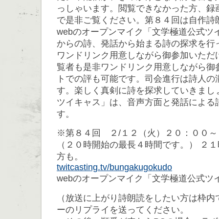
っしゃいます。閲覧できなかった方、録
で是非ご覧ください。第８４回は自作詩
webのオープンマイク「文学極道公式ツ
からの詩、発話から始まる詩の探求を行
ワンドリンク用意しながら御参加いただ
覧者も是非ワンドリンク用意しながら御
トでの評も可能です。司会進行は詩人の
す。楽しく真剣に詩を探求していきまし
ツイキャス」は、音声方面と発話による
す。
※第８４回 ２/１２（火）２０：００
（２０時開始の最長４時間です。） ２
方も。
twitcasting.tv/bungakugokudo
webのオープンマイク「文学極道公式ツ
（放送に上がり詩朗読をしたい方は枠内
ーのリプライを送ってください。