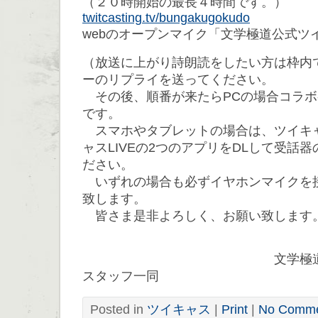
（２０時開始の最長４時間です。）
twitcasting.tv/bungakugokudo
webのオープンマイク「文学極道公式ツ
（放送に上がり詩朗読をしたい方は枠内
ーのリプライを送ってください。
その後、順番が来たらPCの場合コラボ
です。
スマホやタブレットの場合は、ツイキ
ャスLIVEの2つのアプリをDLして受話
ださい。
いずれの場合も必ずイヤホンマイクを
致します。
皆さま是非よろしく、お願い致します
文学極道公式ツイ
スタッフ一同
Posted in
ツイキャス
|
Print
|
No Comme