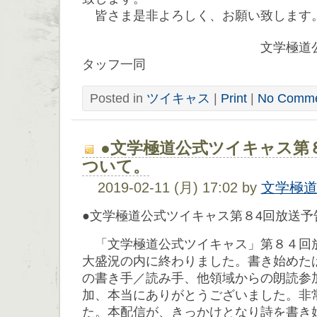
皆さま是非よろしく、お願い致します
文学極道公式ツイキ
タッフ一同
Posted in
ツイキャス
|
Print
|
No Comme
●文学極道公式ツイキャス第
ついて。
2019-02-11 (月) 17:02 by
文学極
●文学極道公式ツイキャス第８4回放送予
「文学極道公式ツイキャス」第８４回
大盛況の内に終わりました。書き始めた
の書き手／読み手、他領域からの朗読参
加、本当にありがとうございました。非
た。本配信が、きっかけとなり詩を書き