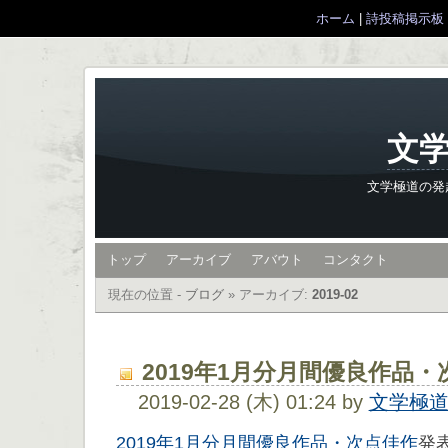
ホーム
|
詩投稿掲示板
文学
文学極道の発
トップ
アーカイブ
アバウト
コンタクト
現在の位置 -
ブログ
»
アーカイブ:
2019-02
2019年1月分月間優良作品
2019-02-28 (木) 01:24 by
文学極
2019年1月分月間優良作品・次点佳作
発