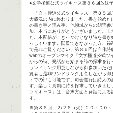
●文学極道公式ツイキャス第８６回放送
「文学極道公式ツイキャス」第８５回
大盛況の内に終わりました。書き始めた
の書き手／読み手、他領域からの朗読参
加、本当にありがとうございました。非
た。本配信が、きっかけとなり詩を書き
っしゃいます。閲覧できなかった方、録
で是非ご覧ください。第８６回は自作詩
webのオープンマイク「文学極道公式ツ
からの詩、発話から始まる詩の探求を行
ワンドリンク用意しながら御参加いただ
覧者も是非ワンドリンク用意しながら御
トでの評も可能です。司会進行は詩人の
す。楽しく真剣に詩を探求していきまし
ツイキャス」は、音声方面と発話による
す。
※第８６回 ２/２６（火）２０：００