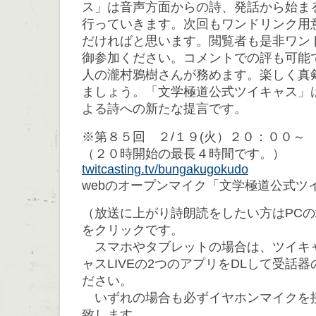
ス」は音声方面からの詩、発話から始ま
行っていきます。次回もワンドリンク用
だければと思います。閲覧者も是非ワン
御参加ください。コメントでの評も可能
人の瀧村鴉樹さんが務めます。楽しく真
ましょう。「文学極道公式ツイキャス」
よる詩への新たな提言です。
※第８５回 ２/１９(火）２０：００～
（２０時開始の最長４時間です。）
twitcasting.tv/bungakugokudo
webのオープンマイク「文学極道公式ツ
（放送に上がり詩朗読をしたい方はPC
をクリックです。
スマホやタブレットの場合は、ツイキ
ャスLIVEの2つのアプリをDLして受話
ださい。
いずれの場合も必ずイヤホンマイクを
致します。