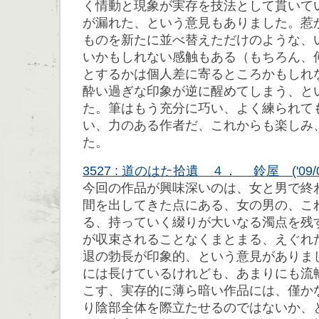
く情動と現象が実存を技法として貫いて
が漏れた、という意見もありました。惹
ものを新たに並べ替えただけのような、
いかもしれない感触もある（もちろん、
とするかは個人差に寄るところかもしれ
酔い過ぎな印象が逆に醒めてしまう、と
た。筆はもう充分に巧い、よく練られて
い、力のある作者だ、これからも楽しみ
た。
3527 : 道のはた拾遺 ４． 鈴屋 ('09/05/1
今回の作品が興味深いのは、女と男で終
間を出してきた点にある、女の男の、こ
る、持っていく綴りが大いなる濁点を残
が収束されることなくまとまる、えぐれ
退の勃長が印象的、という意見がありま
には長けているけれども、あまりにも流
こす、実存的に薄ら暗い作品には、僅か
り陰部全体を際立たせるのではないか、