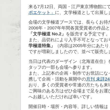
来る7月12日、両国・江戸東京博物館に
ポエケット」
に、文学極道として出展し
会場の文学極道ブースでは、長らくお待
2006年・2007年年間各賞受賞者の作
「文学極道 No.2」
を販売する予定です。
また、品切れにより入手不可となってお
学極道特集」
（内容は2005年分にあた
ですが増刷しましたので、並べて販売し
当日は代表のダーザイン（北海道在住）
タッフの一部も会場へ参ります。
また、上記本の企画・制作でお世話にな
携して企画・活動を展開中の
月刊 未詳24
おり、多くの受賞者や常連の方たちも来
ご興味のある方はぜひ会場まで足をお運
へお越しいただければ幸いです。
開催日時・場所・内容等、詳しい情報は「