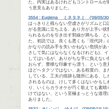
た。内実はあるけれどもコントロールが
う意見もありました。
3554 : Euglena ミネタネミ ('09/05/30 1
はっきりと残らない空虚さがリズムと口
がる意識に立ち上る、あり方が上手い状
られるものを引き出す郭線が満ちる、と
た。初読では、良くも悪くも「現代詩」
かなりの読み手を失いかねない危惧があ
さして気にはならなくなるけれども)、
してはいるが、ありがちな手に負えない
おらず、豊穣な印象すら漂う、という意
ほどヘタクソではない、ある程度の、ま
している、工夫の痕跡も随所にある、し
されるものは、けして多くはないかもし
り、いくらカラオケが巧く歌えても素晴
けではない、という至極まっとうな道理
ありました。
3532 : オレンジ ゆえづ ('09/05/19 19:5