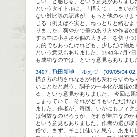
しい、と感じる、という意見がありまし
というタイトルは、「構えて」しまいが
ない対比等の記述が、もっと他のやりよ
じる（例えば不実と、ねっとりと絡むよ
りました。爽やかで筆のあり方や作者の
する中に小ささや個の大きさ、を切りつ
力的でもあったけれども、少しだけ物足
という意見もありました。1941年7月7
も成功なのでは、という意見もありまし
3497 : 飛田新地 ゆえづ ('09/05/04 02:2
描き方の均されなさが相も変わらずめち
いことだと思う、調子の一本化が最後の
る、という意見がありました。 今回は
しまっていて、それがどうもいただけな
ました。作者が、毎回、いかにもフィク
は何故なのだろうか、それが魅力なのか
という意見もありました。作者の選び取
俗で、まず、そこは佳いと思う、あまり