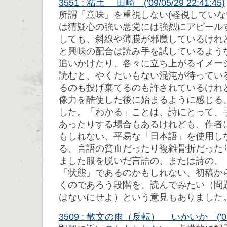
3551 : 粘土 田崎 ('09/05/29 22:41:45)
所謂「意味」を重視しない(軽視していな
は猜疑心の強い悪党には強烈にアピール
しても、斜線や薄膜が邪魔しているけれ
と興味の配合は読み手を試しているよう
追いかけたり、各々に立ち上がるイメー
読むと、やくたいもない混沌が待ってい
るのも投げ棄てるのも許されているけれ
像力を酷使した後に始まるように感じる
した。「わかる」ことは、詩にとって、
あったりする場合もあるけれども、作者
もしれない、平易な「日本語」を使用し
る、言語の貧血だったり複雑骨折だった
ました服を脱いだ言語の、または詩の、
「状態」であるのかもしれない、初稿か
くのであろう段階を、読んでみたい（問
はないにせよ）という意見もありました
3509 : 散文の雨（反転） いかいか ('09/05