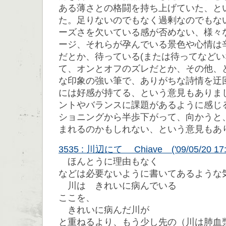
ある薄さとの格闘を持ち上げていた、と
た。足りないのでもなく過剰なのでもな
ーズさを欠いている感が否めない、様々
ージ、それらが孕んでいる景色や心情は
だとか、待っている(または待ってなどい
て、オンとオフのズレだとか、その他、
な印象の強い筆で、ありがちな詩情を迂
には好感が持てる、という意見もありま
ントやバランスに課題があるように感じ
ショニングから半歩下がって、向かうと
まれるのかもしれない、という意見もあ
3535 : 川辺にて Chiave ('09/05/20 17:
ほんとうに理由もなく
などは必要ないように書いてあるような
川は きれいに病んでいる
ここを、
きれいに病んだ川が
と重ねるより、もう少し先の（川は肺血