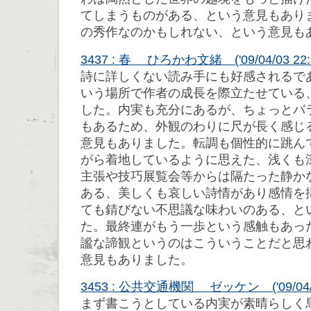
てしまうものがある、という意見もあり
の秀作なのかもしれない、という意見も
3437 : 春 ひろかわ文緒 ('09/04/03 22:3
詩に詳しくない読み手にも好感されるで
いう場所で作者の成長を際立たせている
した。内実も充分にあるが、ちょっとバ
もあるため、外観のわりに尺が長く感じ
意見もありました。転調も個性的に跳ん
がら着地しているように思えた、浅くも
主張や技巧展覧会等からは隔たった静か
ある、美しくも哀しい詩情があり感情を
ても錆びない不思議な味わいのある、と
た。最終連がもう一歩という感触もあっ
謐な諦観というのはこういうことだと思
意見もありました。
3453 : 公共交通機関 ゼッケン ('09/04/08
まず書こうとしている内実が素晴らしく