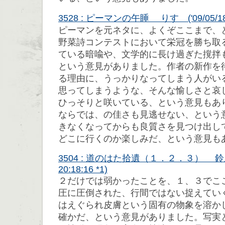
3528 : ピーマンの午睡 りす ('09/05/18 0
ピーマンを元ネタに、よくぞここまで、
野菜詩コンテストにおいて栄冠を勝ち取
ている暗喩や、文学的に長け過ぎた撹拌
という意見がありました。作者の新作を
る理由に、うっかりなってしまう人がい
思ってしまうような、そんな愉しさと哀
ひっそりと咲いている、という意見もあ
ならでは、の佳さも見逃せない、という
きなくなってからも良質さを見つけ出し
どこに行くのか楽しみだ、という意見も
3504 : 道のはた拾遺（１．２．３） 鈴屋 (
20:18:16 *1)
２だけでは弱かったことを、１、３でこ
圧に圧倒された、行間ではない捉えてい
はえぐられ皮膚という固有の物象を溶か
確かだ、という意見がありました。写実