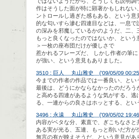
ではないようだから、どうしても説明調
作はそうした面が特に顕著かもしれない
ントロールし過ぎた感もある、という意
的な匂いすら滲む四連目などは、一息で
の深みを邪魔しているかのようだ、二、
もっと良くなったのではないか、という
＞一枚の座布団だけが優しさで
惹かれるフレーズだ、 しかし作者の筆
が強い、という意見もありました。
3510 : 巨人 丸山雅史 ('09/05/09 00:25
今までの作者の作品では一番良い、とい
最後は、どうにかならなかったのだろう
と高める四連があるような気がする、逃
る、一連からの良さはホッとする、とい
3496 : 永遠 丸山雅史 ('09/05/02 19:46:
内容がベタな分、素直で、ぎこちなさと
ある実が光る、五連、もっと削いだ方が
無言の有が映えそうだ、という意見があ