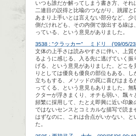
いつも誰だか解ってしまう書き方、それ
二連目の説得と比喩のつながり、跳躍と
あまり上手いとは言えない部分など、少
側だけれども、その内側で放出する線は
っている、という意見がありました。
3538 : ”クラッカー” ミドリ ('09/05/23 11
文体の上手さは読みやすさに伴い、上質
るように感じる、入る先に逃げていく振
げる、という意見がありました。どこを
りとしては優良も優良の部位もある、し
立ちもする、メソッドの罠に喜びはまる
ってくる、という意見もありました。無
クターが浮きまくり、オチも弱い、飄々
頻繁に採用して、たとえ即興に近い印象
ではないセンスとコミカルな描写で読ま
はずなのに、これは合点がいかない、と
た。