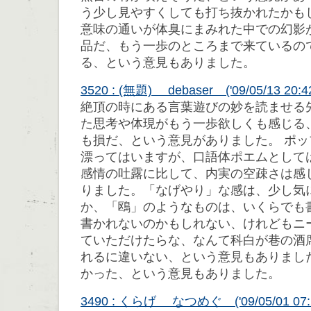
う少し見やすくしても打ち抜かれたかも
意味の通いが体臭にまみれた中での幻影
品だ、もう一歩のところまで来ているの
る、という意見もありました。
3520 : (無題) debaser ('09/05/13 20:42
絶頂の時にある言葉遊びの妙を読ませる
た思考や体現がもう一歩欲しくも感じる
も損だ、という意見がありました。 ポ
漂ってはいますが、口語体ポエムとして
感情の吐露に比して、内実の空疎さは感
りました。「なげやり」な感は、少し気
か、「鴎」のようなものは、いくらでも
書かれないのかもしれない、けれどもニ
ていただけたらな、なんて科白が巷の酒
れるに違いない、という意見もありまし
かった、という意見もありました。
3490 : くらげ なつめぐ ('09/05/01 07:2