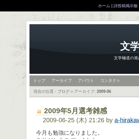
ホーム
|
詩投稿掲示板
文学
文学極道の発
トップ
アーカイブ
アバウト
コンタクト
現在の位置 -
ブログ
»
アーカイブ:
2009-06
2009年5月選考雑感
2009-06-25 (木) 21:26 by
a-hiraka
今月も勉強になりました。