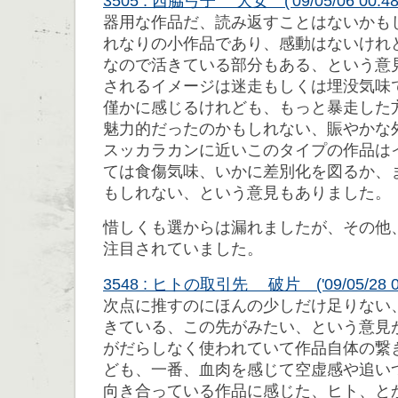
3505 : 西脇弓子 大女 ('09/05/06 00:48
器用な作品だ、読み返すことはないかも
れなりの小作品であり、感動はないけれ
なので活きている部分もある、という意
されるイメージは迷走もしくは埋没気味
僅かに感じるけれども、もっと暴走した
魅力的だったのかもしれない、賑やかな
スッカラカンに近いこのタイプの作品は
ては食傷気味、いかに差別化を図るか、
もしれない、という意見もありました。
惜しくも選からは漏れましたが、その他
注目されていました。
3548 : ヒトの取引先 破片 ('09/05/28 01
次点に推すのにほんの少しだけ足りない
きている、この先がみたい、という意見
がだらしなく使われていて作品自体の繋
ども、一番、血肉を感じて空虚感や追い
向き合っている作品に感じた、ヒト、と