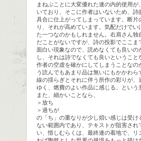
まねぶことに大変優れた連の内的使用が
いており、そこに作者はいないため、詩
具合に仕上がってしまっています。断片
り、それが高めています。気配だけでい
た一つなのかもしれません。右肩さん独
だことがないですが、詩の投影でここま
面白い現象なので、読めなくても良いの
し、それは詩でなくても良いということ
作者の空虚を確かにしてしまうことなの
う読んでもあまり品は無いにもかかわら
線の揺らぎとそれに伴う所作の彩りが、
ゆく、燃費のよい作品に感じる、という
また、細かいことなら、
＞放ち
＞過ちが
の「ち」の重なりが少し煩い感じは受け
ない範囲内であり、テキストが阻害され
い、惜しむらくは、最終連の着地で、リ
わば陶然とした世界の越境をもっと描け