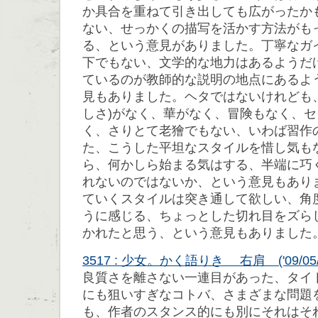
か具合を重ねて引き出しても広がったか
ない、せっかくの描写を活かす方法がも
る、という意見がありました。丁寧なガ
下でもない、文学的な地力はあるようだ
ているのが教師的な説明の地点にあるよ
見もありました。ヘタではないけれども
しさ)がなく、華がなく、冒険もなく、
く、さりとて老獪でもない、いわば習作
た、こうした平坦なスタイルを惜し気も
ら、何かしら始まる気はする、半端に巧
れないのではないか、という意見もあり
ていくスタイルは突き通して欲しい、角
うに感じる、ちょっとした切れ目をズら
かれたと思う、という意見もありました
3517 : 少女。かく語りき 右肩 ('09/05/13
良質さを離さない一連目があった、タイ
にも狙いすぎなコトバ、さまざまな問題
も、作者のスタンス的にも別にそれはそ