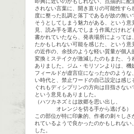
即興に近いのかもしれない、点描的に配
されない言葉に、開き直りの可能性すら
度に整った乱調と落丁であるが故の無い
そうとしてしまう魅力がある、という意
見、読み手を選んでしまう作風だけれど
書かれていたなら、発表場所によっては
たかもしれない可能を感じた、という意
の近作の、余技のような軽い質量が個人
変換ミステイクが激減したのもまた、う
ありました。ジム・モリソンよりは、機
フィールドが虚言症になったかのような
い時代と、禁止ワードの自己設定は感じ
ぐれもディシプリンの方向は目指さない
という意見もありました。
（ハツカネズミは故郷を思い出し、
オレンジを切る手から逃げる）
この部位が特に印象的、作者の刺々しさ
れているようで良かったのかもしれない
した。