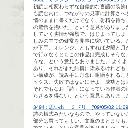
初読は相変わらずな自傷的な言語の装飾
も読む内に、つながりの見事に計算さへ
情のままに書くだけでなく、射精を待ち
の驚愕を抱いた、という意見がありまし
していく劣情が強烈で、はじまってしま
しみの中での健常を見事に突いている、
が下手、オレンジ、ともすれば夕陽と月
で行かなくともこの作品は完成しそうな
うな、という意見もありました。 よく
あり、それがまた結構に染みるけれども
い構成が、読み手に丹念に咀嚼されるこ
ックス、失敗ではないにせよ、成功とは
それでもなお「詩」になっている作者の
らざるを得ない、という意見もありまし
3494 : 思い出 ミドリ ('09/05/02 11:09
詩の様式みたいなもので、やっていない
部分は買ってもよい、文章のまとまりも
でている、という意見がありました。ス