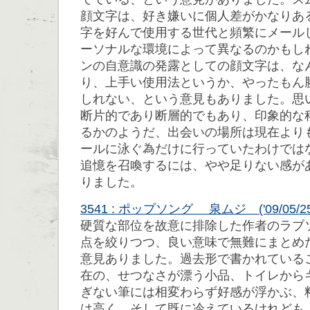
顔文字は、好き嫌いに個人差がかなりあ
字を好んで使用する世代と頻繁にメール
ーソナルな環境によって異なるのかもし
ンの自意識の発露としての顔文字は、な
り、上手い使用法というか、やったもん
しれない、という意見もありました。思
断片的であり断層的でもあり、印象的な
るかのようだ、出会いの場所は現在より
ールに泳ぐ為だけに行っていたわけでは
追憶を召喚するには、やや足りない感が
りました。
3541 : ポップソング 泉ムジ ('09/05/25 0
硬質な部位を故意に排除した作者のラブ
点を絞りつつ、良い意味で無難にまとめ
意見ありました。過去形で書かれている
在の、せつなさが漂う小品、トイレから
ぎない筆には相変わらず好感が浮かぶ、
は高く、そして既に冷えているけれども