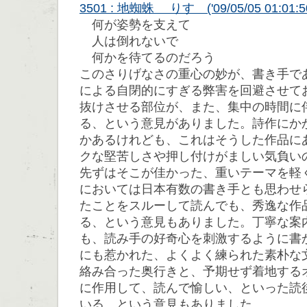
3501 : 地蜘蛛 りす ('09/05/05 01:01:5
何が姿勢を支えて
人は倒れないで
何かを待てるのだろう
このさりげなさの重心の妙が、書き手で
による自閉的にすぎる弊害を回避させて
抜けさせる部位が、また、集中の時間に
る、という意見がありました。詩作にか
かあるけれども、これはそうした作品に
クな堅苦しさや押し付けがましい気負い
先ずはそこが佳かった、重いテーマを軽
においては日本有数の書き手とも思わせ
たことをスルーして読んでも、秀逸な作
る、という意見もありました。丁寧な案
も、読み手の好奇心を刺激するように書
にも惹かれた、よくよく練られた素朴な
絡み合った奥行きと、予期せず着地する
に作用して、読んで愉しい、といった読
いる、という意見もありました。