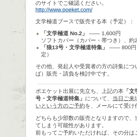
のサイトでご確認ください。
http://www.poeket.com/
文学極道ブースで販売する本（予定）：
「文学極道 No.2」
―― 1,600円
ソフトカバー（カバー・帯つき）、約2
「狼13号・文学極道特集」
―― 80
定）
その他、発起人や受賞者の方の詩集につ
ば）販売・請負を検討中です。
ポエケット出展に先立ち、上記の本
「文学
号・文学極道特集」
について、
当日ご来
いという方のご予約
を、メールにて受け
どちらも少部数の販売となりますので、
てしまう可能性があります。
前もってご予約いただければ、その分は