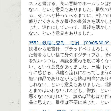
スラと書ける、良い意味でホームランは
ない、という意見もありました。最後の
る、そこへと持って来るまでに、削いで
盛りだくさんさが最後の良質さを活かし
じた、連作にしていって、最後を活かし
ない、という意見もありました。
3552 : 鉄塔に登る 右肩 ('09/05/30 09:1
鉄塔から避雷針、ブラッドベリよろしく
た若者らしい捨て身のポジティブさ、そ
を払いつつも、再読を重ねる度に薄くな
い、という意見がありました。三連目か
うに感じる、凡庸な流れになってしまう
短い作品でありながらも懐は相当にあり
しれない、という意見もありました。北
とまではいわないけれども、微妙、とい
悪くないのけれども、読めば読むほど作
品に思えた、最後は不要に感じた、とい