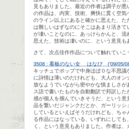
見もありました。最近の作者は調子が悪
の作品は、内実、技術、爽快に貫く空気
のライン以上にあると確かに思えた、た
は難しいはずなのにそこはあまり活きて
が凄いことなのに、あっけらかんと、流
思えた、技術は凄いのに、という意見も
さて、次点佳作作品について触れていこ
3508 : 看板のない女 はなび ('09/05/08 2
キッチュでポップで中身ほぼ０な不思議
に詩情は薄いのだけれども、大人のオン
放なようでいながら密やかな慎ましさが
ス語で書いたものを自動翻訳で邦訳した
感が個人を掴んでいきそうだ、という意
品を繋いだジャンクだとか、ガーリッシ
しているといえばそうだけれども、ちゃ
る作品にはなっている、いずれにしても
く、という意見もありました。作者は、