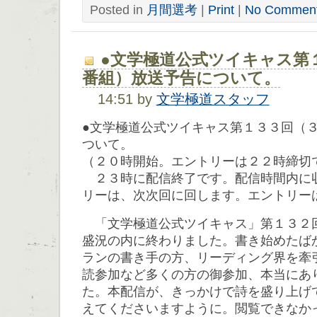
Posted in
月間選考
|
Print
|
No Comment
●文学極道公式ツイキャス第
番組）放送予告について。
14:51 by
文学極道スタッフ
●文学極道公式ツイキャス第１３３回（
ついて。
（２０時開始。エントリーは２２時締切
２３時に配信終了です。配信時間内に
リーは、次次回に回します。エントリー
「文学極道公式ツイキャス」第１３２
盛況の内に終わりました。書き始めたば
ランの書き手の方、リーディング界を牽
読参加など多くの方の御参加、本当にあ
た。本配信が、きっかけで詩を盛り上げ
えてくださいますように。閲覧できなか