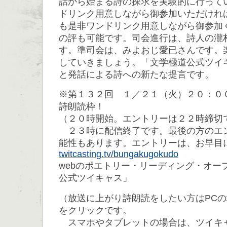
話から始まる詩の探求を実験的に行って
ドリンク用意しながら御参加いただけれ
も是非ワンドリンク用意しながら御参加
の評も可能です。司会進行は、詩人の瀧
す。準司会は、みよおじ愛已さんです。
していきましょう。「文学極道公式ツイ
と発話による詩への新たな提言です。
※第１３２回 １／２１（火）２０：０
詩朗読枠！
（２０時開始。エントリーは２２時締切
２３時に配信終了です。最後の方のエ
能性もあります。エントリーは、お早目
twitcasting.tv/bungakugokudo
webのポエトリー・リーディング・オー
公式ツイキャス」
（放送に上がり詩朗読をしたい方はPC
をクリックです。
スマホやタブレットの場合は、ツイキ