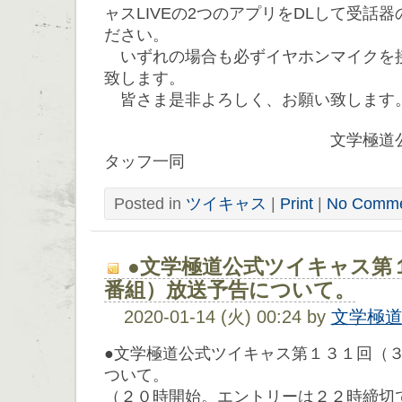
ャスLIVEの2つのアプリをDLして受話
ださい。
いずれの場合も必ずイヤホンマイクを
致します。
皆さま是非よろしく、お願い致します
文学極道公式ツイキ
タッフ一同
Posted in
ツイキャス
|
Print
|
No Comme
●文学極道公式ツイキャス第
番組）放送予告について。
2020-01-14 (火) 00:24 by
文学極
●文学極道公式ツイキャス第１３１回（
ついて。
（２０時開始。エントリーは２２時締切