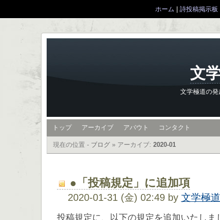
ホーム
|
詩投稿掲示板
文学
文学極道の発
トップ
アーカイブ
アバウト
コンタクト
現在の位置 -
ブログ
»
アーカイブ:
2020-01
●「投稿規定」に追加項
2020-01-31 (金) 02:49 by
文学極
投稿規定に、以下の規定を追加いたしま