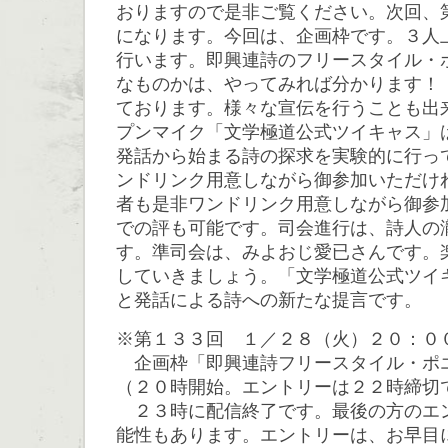
おりますので是非ご覧ください。次回、
になります。今回は、企画枠です。３人
行います。即興連詩のフリースタイル・
なものかは、やってみれば分かります！
ております。様々な宣伝を行うことも出来
プンマイク「文学極道公式ツイキャス」
発話から始まる詩の探求を実験的に行っ
ンドリンク用意しながら御参加いただけ
者も是非ワンドリンク用意しながら御参
での評も可能です。司会進行は、詩人の
す。準司会は、みよおじ愛已さんです。
していきましょう。「文学極道公式ツイ
と発話による詩への新たな提言です。
※第１３３回 １／２８（火）２０：０
企画枠「即興連詩フリースタイル・ポ
（２０時開始。エントリーは２２時締切
２３時に配信終了です。最後の方のエ
能性もあります。エントリーは、お早目