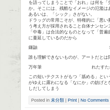
を語ってしまうことで「おれ」は何を「
か。そこには、残酷なイメージの氾濫は
あるいは、「シック」さがない。
ドラッグの常用こそが、特権的に「悪い
う考え方が採用されること自体ナンセン
「中毒」は合法的なものとなって「普遍
に蔓延しているのだから
鎌鼬 箱
誰も理解できないものが、アートだとは
万年筆 れたすたれ
この短いテクストがもつ「舐める」とい
がゆえに露わになる「なにか」の妨げと
しだしてしまう
Posted in
未分類
|
Print
|
No Comments 