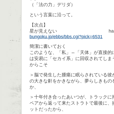
（「法の力」デリダ）
という言葉に沿って。
【次点】
星が見えない hahe
bungoku.jp/ebbs/bbs.cgi?pick=6531
簡潔に書いておく
このような、「私」⇔「天体」が直接的
は安易に「セカイ系」に回収されてしま
からこそ
＞脳で発生した腫瘍に眠らされている彼
の大きな鼾をかきながら、夢らしきもの
か、
＞十年付き合ったあいつが、トラックに
ペアから返って来たストラトで最後に、
ットだったから、