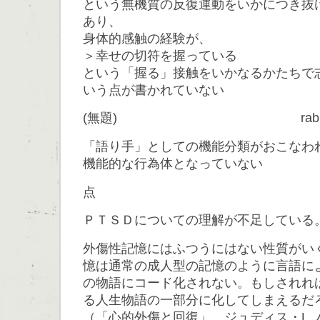
という無機質の反復運動をいかにつき抜
あり、
身体的感触の経験が、
＞幸せの切符を握っている
という「握る」接触をいかなるかたちで
いう点が書かれていない
(無題) rabb
「語り手」としての機能分類がおこなわ
機能的な行為体となっていない
点 
ＰＴＳＤについての理解が不足している
外傷性記憶にはふつうにはない性質がい
憶は通常の成人型の記憶のように言語に
の物語にコード化されない。もしされれ
る人生物語の一部分に化してしまえるだ
（「心的外傷と回復」 ジュディス・L.