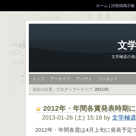
ホーム
|
詩投稿掲示板
文学
文学極道の発
トップ
アーカイブ
アバウト
コンタクト
現在の位置 -
ブログ
»
アーカイブ:
2013-01
2012年・年間各賞発表時期
2013-01-26 (土) 15:18 by
文学極
2012年・年間各賞は4月上旬に発表予定