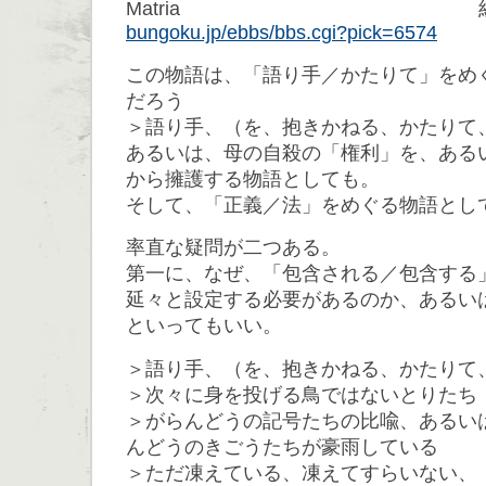
Matria 紅
bungoku.jp/ebbs/bbs.cgi?pick=6574
この物語は、「語り手／かたりて」をめ
だろう
＞語り手、（を、抱きかねる、かたりて
あるいは、母の自殺の「権利」を、ある
から擁護する物語としても。
そして、「正義／法」をめぐる物語とし
率直な疑問が二つある。
第一に、なぜ、「包含される／包含する
延々と設定する必要があるのか、あるい
といってもいい。
＞語り手、（を、抱きかねる、かたりて
＞次々に身を投げる鳥ではないとりたち
＞がらんどうの記号たちの比喩、あるい
んどうのきごうたちが豪雨している
＞ただ凍えている、凍えてすらいない、