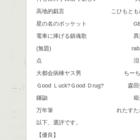
高地的戯言 こひもとも
星の名のポッケット GEN
電車に捧げる鎮魂歌 異
(無題) rabb
点 泪
大都会病棟ヤス男 ちーち
Ｇood Ｌuck?Ｇood Ｄrug? 森
鎌鼬 箱
万年筆 れたすたれ
以下、選評です。
【優良】