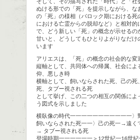
そして、その描写された「時代」と「社
ぬける形での「死」を提示しながら、な
の「死」の様相（バロック期における死
における亡霊からの脱却など）と相対的
で、どう新しい「死」の概念が示せるの
甘いと、どうしてもひとりよがりなだけ
います
アリエスは、「死」の概念の社会的な変
縦軸として、共同体への帰属、社会によ
仰、悪しき時
横軸として、飼いならされた死、己の死
死、タブー視される死
として挙げ、この二つの相互の関係によ
う図式を示しました
横臥像の時代一一一一一一一一一一一〉
飼いならされた死一一〉己の死一→遠く
→ タブー視される死
登場時期一一一一一一＞12世紀一16世