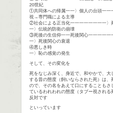
20世紀
①共同体への帰属一一〉個人の台頭一一
視→専門職による主導
②社会による正当化一一一一一一一一〉
一〉伝統的防衛の崩壊
③死後の生信仰一一死後関心一一一一一
一〉死後関心の衰退
④悪しき時 死
一〉恥の感覚の発生
そして、その変化を
死をなじみ深く、身近で、和やかで、大
する昔の態度（飼いならされた死）は、
ので、その名をあえて口にすることもさ
ているわれわれの態度（タブー視される
反対です
といっています