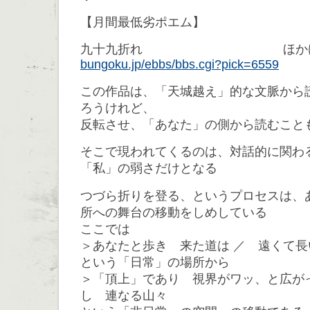
【月間最低劣ポエム】
九十九折れ ほか
bungoku.jp/ebbs/bbs.cgi?pick=6559
この作品は、「天城越え」的な文脈から
ろうけれど、
反転させ、「あなた」の側から読むこと
そこで現われてくるのは、対話的に関わ
「私」の弱さだけとなる
つづら折りを登る、というプロセスは、
所への舞台の移動をしめしている
ここでは
＞あなたと歩き 来た道は ／ 遠くて長
という「日常」の場所から
＞「頂上」であり 視界がワッ、と広が
し 連なる山々