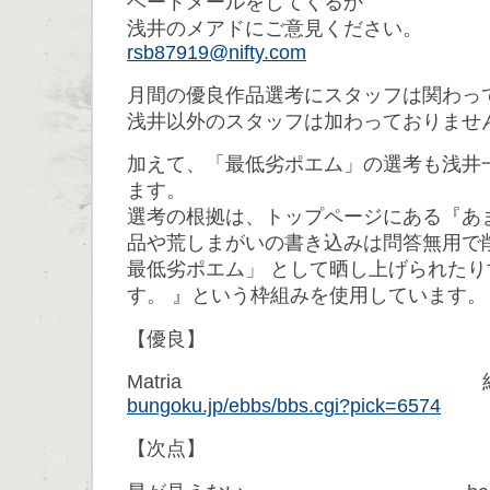
ベートメールをしてくるか
浅井のメアドにご意見ください。
rsb87919@nifty.com
月間の優良作品選考にスタッフは関わっ
浅井以外のスタッフは加わっておりませ
加えて、「最低劣ポエム」の選考も浅井
ます。
選考の根拠は、トップページにある『あ
品や荒しまがいの書き込みは問答無用で
最低劣ポエム」 として晒し上げられた
す。 』という枠組みを使用しています。
【優良】
Matria 紅
bungoku.jp/ebbs/bbs.cgi?pick=6574
【次点】