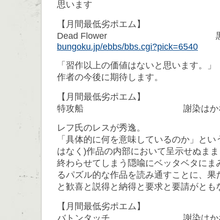
思います
【月間最低劣ポエム】
Dead Flower 
bungoku.jp/ebbs/bbs.cgi?pick=6540
「習作以上の価値はないと思います。」
作者の今後に期待します。
【月間最低劣ポエム】
特攻船 謝染はかな
レフ氏のレスが秀逸。
「具体的に何を意味しているのか」とい
はなく)作品の内部において呈示せぬま
終わらせてしまう隠喩にベッタベタにま
るパズル的な作品を読み通すことに、果
と歓喜と説得と納得と要求と要請がとも
【月間最低劣ポエム】
バトンタッチ 謝染はか