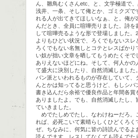
ん、雛鳥むくさんetc、と、文学極道で
浅井、一条、そして俺とか、ゴミクズで
れる人が出てきてほしいなぁ、と。俺が2
んだとき、全員に喧嘩売りました。詩を
して喧嘩売るような形で登場しました。2
よりもひどい状況で、ろくでもないスレ
ろくでもない名無しとコテとレスばかり
い奴が拙い文章を晒してもうめたくそで
ありえないほどにね。そして、何人かの
て盛大に決別したり、自然消滅しました。
バン派といわれるものが存在していて、
んとかは知ってると思うけど、もしシバ
書き込んだら余裕で優良作品と年間各賞
ありましたよ。でも、自然消滅したし、
ていきました。
めでたしめでたし、なわけねーだろ。
れば、必死こいて素晴らしくひどくろく
ぜ。ちなみに、何気に皆の詩読んでるよ
読んでます。レスしてなくても読んでた