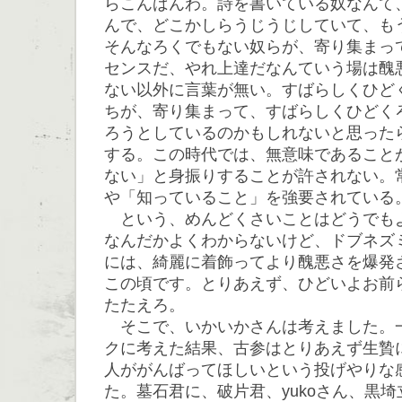
らこんばんわ。詩を書いている奴なんて
んで、どこかしらうじうじしていて、も
そんなろくでもない奴らが、寄り集まっ
センスだ、やれ上達だなんていう場は醜
ない以外に言葉が無い。すばらしくひど
ちが、寄り集まって、すばらしくひどく
ろうとしているのかもしれないと思った
する。この時代では、無意味であること
ない」と身振りすることが許されない。
や「知っていること」を強要されている
という、めんどくさいことはどうでも
なんだかよくわからないけど、ドブネズ
には、綺麗に着飾ってより醜悪さを爆発
この頃です。とりあえず、ひどいよお前
たたえろ。
そこで、いかいかさんは考えました。
クに考えた結果、古参はとりあえず生贄
人ががんばってほしいという投げやりな
た。墓石君に、破片君、yukoさん、黒