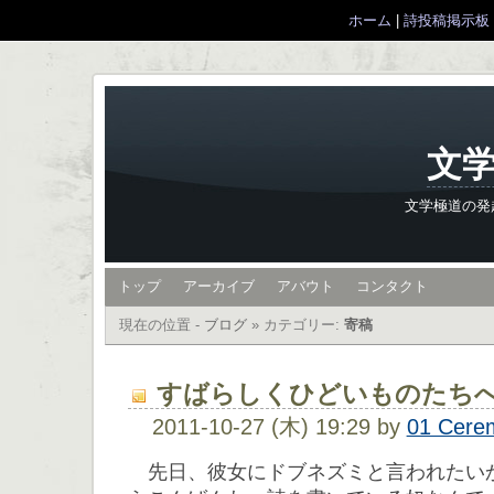
ホーム
|
詩投稿掲示板
文学
文学極道の発
トップ
アーカイブ
アバウト
コンタクト
現在の位置 -
ブログ
»
カテゴリー:
寄稿
すばらしくひどいものたち
2011-10-27 (木) 19:29 by
01 Cere
先日、彼女にドブネズミと言われたい