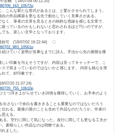
田中宏輔 ('18/07/09 00:12:20)
180709_163_10572p
に、こんな新たな形式があるとは、と驚かさせられてしまう。
独自の作品構築を更なる先で創出していく見事さがある。
でなく、筆者の文章を見るときの純粋な視線を感じる文章で、
に嵌っているのかもしれないと思わされるほど巧いのですが、
んでも、楽しい文学となっております。
 ('18/07/02 19:22:44) 〇
180702_983_10561p
り続けていく姿勢が見事なまでに詩人。手法から先の展開を獲
難しい印象を与えそうですが、内容は至ってキャッチーで、こ
ンスで収まっているのではないかと感じます。 内容も核心を突
られて、好印象です。
07/20 21:07:24)
180720_755_10610p
つひとつ浮き上がらせていき詩情を獲得していく。お手本のよう
白を出さないで余白を書ききることも重要なのではないだろう
と伝わる。最後の賞のことも含めて作品なのだろうか。作者の
も思える。
である。空行に関して気になった。改行に関しても更なる工夫が
い。素晴らしい作品なのは明瞭である。
割れました。