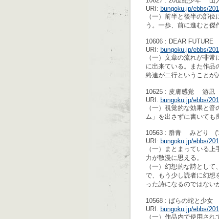
10627 : 20世紀少年 山人 ('
URI:
bungoku.jp/ebbs/20
（一）前半と後半の部位
う。一歩、前に進むと傑
10606 : DEAR FUTURE 无
URI:
bungoku.jp/ebbs/20
（一）文章の流れが非常
に出来ている。また作品
終連が二行ということが
10625 : 皮膚感覚 游凪 ('18
URI:
bungoku.jp/ebbs/20
（一）視覚的な効果と音
ム」を出さずに書いても
10563 : 群青 みどり ('18/
URI:
bungoku.jp/ebbs/20
（一）まとまっている上
力が散漫に思える。
（一）幻想的な詩として
で、もう少し読者に幻想
った詩になるのではない
10568 : ばらの蛇と少女 田中
URI:
bungoku.jp/ebbs/20
（一）作品内で使用され