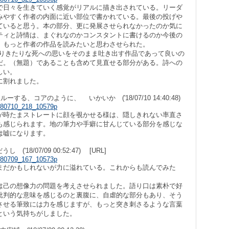
で日々を生きていく感覚がリアルに描き出されている。リーダ
みやすく作者の内面に近い部位で書かれている。最後の投げや
ていると思う。本の部分、更に発展させられなかったのか気に
ティと詩情は、まぐれなのかコンスタントに書けるのか今後の
。もっと作者の作品を読みたいと思わさせられた。
ありきたりな死への思いをそのまま吐き出す作品であって良いの
だ。（無題）であることも含めて見直せる部分がある。詩への
しい。
に割れました。
ルーする、コアのように、 いかいか ('18/07/10 14:40:48)
180710_218_10579p
が時たまストレートに顔を覗かせる様は、隠しきれない率直さ
も感じられます。地の筆力や手癖に甘んじている部分を感じな
は嘘になります。
 ('18/07/09 00:52:47) [URL]
180709_167_10573p
まだかもしれないが力に溢れている。これからも読んでみた
は己の想像力の問題を考えさせられました。語り口は素朴で好
批判的な意味を感じるのと裏腹に、自虐的な部分もあり、そう
させる筆致には力を感じますが、もっと突き刺さるような言葉
という気持ちがしました。