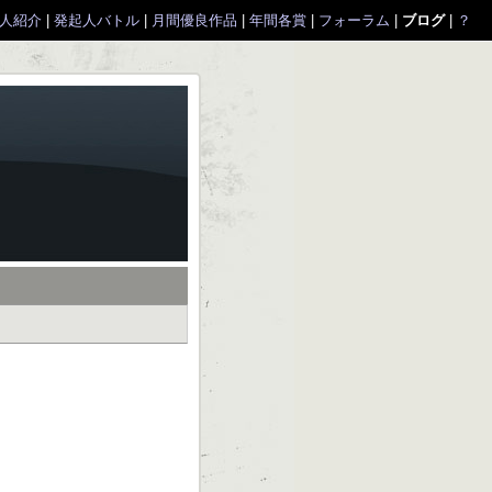
人紹介
|
発起人バトル
|
月間優良作品
|
年間各賞
|
フォーラム
|
ブログ
|
？