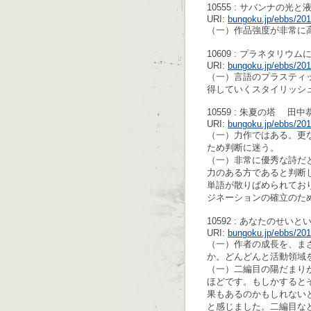
10555 : サバンナの光と液
URI:
bungoku.jp/ebbs/20
（一）作品強度が非常に
10609 : プラネタリウムについ
URI:
bungoku.jp/ebbs/20
（一）言語のプラスティ
得していくスタイリッシ
10559 : 朱夏の塔 田中恭平 (
URI:
bungoku.jp/ebbs/20
（一）力作ではある。更
ため判断に迷う。
（一）非常に優秀な詩だ
力のある方であると判断
単語が散りばめられてお
ジネーションの確立のた
10592 : あなたのせいとい
URI:
bungoku.jp/ebbs/20
（一）作者の成長を、ま
か。どんどんと活動領域
（一）二編目の陽だまり
ほどです。もしかすると
果もあるのかもしれない
と感じました。二編目な