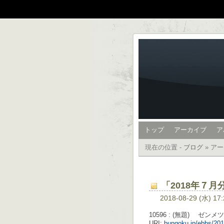
トップ
アーカイブ
ア
現在の位置 -
ブログ
»
アー
「2018年７月分
2018-08-29 (水) 17
10596 : (無題) ゼンメツ ('
URI:
bungoku.jp/ebbs/20