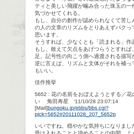
ティと美しい飛躍が噛み合った珠玉の一
気づかせてくれる。
もし、自分の創作が認められなくて苦し
の人の文章のリズムをとりあえずパクっ
思います。
そうすれば、少なくとも「読まれる」作
もし、敢えて欠点をあげつらうとすれば
足。記号性の向こう側へ過渡される描写
逆に言えば、リズムと文体がそれを補っ
もいい。
佳作推挙
5652 : 花の名前をおぼえようとする／
い 角田寿星 '11/10/28 23:07:14
[Mail]
bungoku.jp/ebbs/bbs.cgi?
pick=5652#20111028_207_5652p
いいですね。穏やかな気持ちになりまし
受け入れることと諦めることの中間。よ