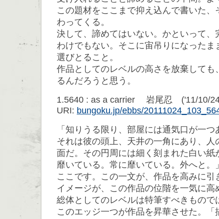
この題材をここまで抑え込んで書いた、
わってくる。
決して、諦めてはいない。かといって、
わけでもない。そこに宙吊りになったま
選びとること。
作品としてのレベルの高さを放棄しても
るんだろうと思う。
1.5640 : as a carrier 岩尾忍 ('11/10/24
URI:
bungoku.jp/ebbs/20111024_103_56
「知りうる限り、部屋には通気口が一つ
それは彼の頭上、天井の一角にあり、人
面だ。その円周には細く刻まれた白い紙
靡いている。常に靡いている。外へと。
ここです。この一文が、作品を高みに引
イメージが、この作品の位階を一気に高
総体としてのレベルは特筆すべきもので
このエッジ一つが作品を昇華させた。「