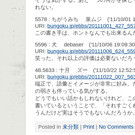
そうな気がする。あと一つの何かを探し
れない。
5578 : ちがうみち 泉ムジ ('11/10/01 18
URI:
bungoku.jp/ebbs/20111001_427_55
この書き手は、ホントなんでも出来るん
5596 : 犬 debaser ('11/10/06 19:09:30
URI:
bungoku.jp/ebbs/20111006_624_55
笑った。それ以上の評価は必要ないだろ
48.5633 : 十月 ズー ('11/10/22 12:52:5
URI:
bungoku.jp/ebbs/20111022_007_56
端正で、語彙とイメージが非常に好み。
の弱さも伴っている気がする。
どうでもいい話かもしれないけれど、こ
書いているということで、「それすごく
うんだけど実はそうでもないんだろうか
Posted in
未分類
|
Print
|
No Comments 