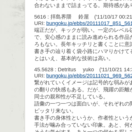
合わないままで詰まってる。期待感があ
5616 : 拝島界隈 鈴屋 ('11/10/17 00:21:
URI:
bungoku.jp/ebbs/20111017_851_56
端正だが、キックが弱い。一定のレベル
で、安心感のままに読み進められる作品
ろもない。長年キッチリと書くことに意
書き手の辿り着く袋小路にハマりかけて
とはいえ、基本的な技術は高い。
45.5628 : Detritus yuko ('11/10/21 14:
URI:
bungoku.jp/ebbs/20111021_969_56
繋がれていくイメージは記号的な弱みが
の翻りの快感もある。だが、飛躍の距離
同士の親和性が不足している。
語彙の一つ一つは面白いが、それぞれの
ピッタリ来ない。
書き手の身体性というか、作者性という
手法が噛み合っていない印象。あと、何