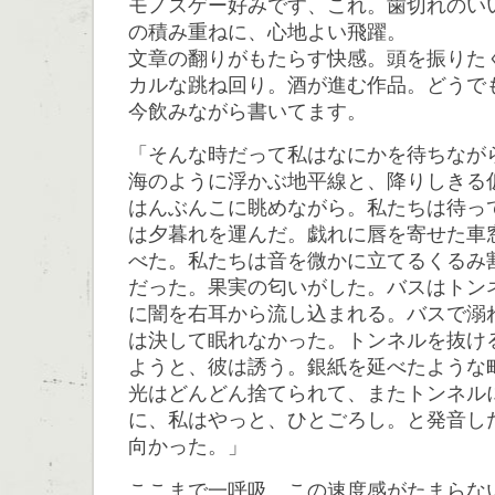
モノスゲー好みです、これ。歯切れのい
の積み重ねに、心地よい飛躍。
文章の翻りがもたらす快感。頭を振りた
カルな跳ね回り。酒が進む作品。どうで
今飲みながら書いてます。
「そんな時だって私はなにかを待ちなが
海のように浮かぶ地平線と、降りしきる
はんぶんこに眺めながら。私たちは待っ
は夕暮れを運んだ。戯れに唇を寄せた車
べた。私たちは音を微かに立てるくるみ
だった。果実の匂いがした。バスはトン
に闇を右耳から流し込まれる。バスで溺
は決して眠れなかった。トンネルを抜け
ようと、彼は誘う。銀紙を延べたような
光はどんどん捨てられて、またトンネル
に、私はやっと、ひとごろし。と発音し
向かった。」
ここまで一呼吸。この速度感がたまらな