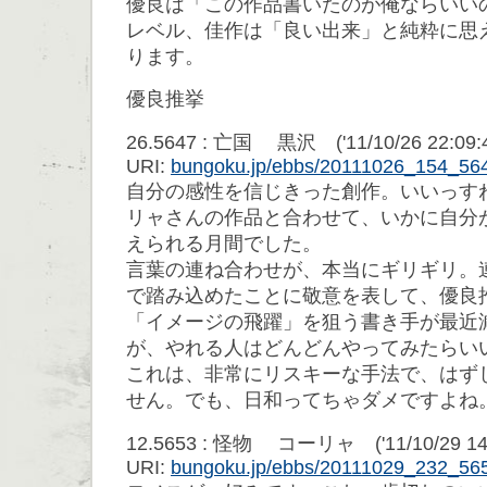
優良は「この作品書いたのが俺ならいい
レベル、佳作は「良い出来」と純粋に思
ります。
優良推挙
26.5647 : 亡国 黒沢 ('11/10/26 22:09:
URI:
bungoku.jp/ebbs/20111026_154_56
自分の感性を信じきった創作。いいっす
リャさんの作品と合わせて、いかに自分
えられる月間でした。
言葉の連ね合わせが、本当にギリギリ。
で踏み込めたことに敬意を表して、優良
「イメージの飛躍」を狙う書き手が最近
が、やれる人はどんどんやってみたらい
これは、非常にリスキーな手法で、はず
せん。でも、日和ってちゃダメですよね
12.5653 : 怪物 コーリャ ('11/10/29 14:
URI:
bungoku.jp/ebbs/20111029_232_56