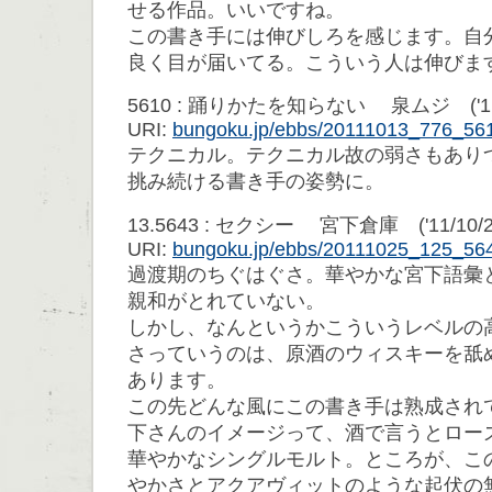
せる作品。いいですね。
この書き手には伸びしろを感じます。自
良く目が届いてる。こういう人は伸びま
5610 : 踊りかたを知らない 泉ムジ ('11/10
URI:
bungoku.jp/ebbs/20111013_776_56
テクニカル。テクニカル故の弱さもあり
挑み続ける書き手の姿勢に。
13.5643 : セクシー 宮下倉庫 ('11/10/25 
URI:
bungoku.jp/ebbs/20111025_125_56
過渡期のちぐはぐさ。華やかな宮下語彙
親和がとれていない。
しかし、なんというかこういうレベルの
さっていうのは、原酒のウィスキーを舐
あります。
この先どんな風にこの書き手は熟成され
下さんのイメージって、酒で言うとロー
華やかなシングルモルト。ところが、こ
やかさとアクアヴィットのような起伏の