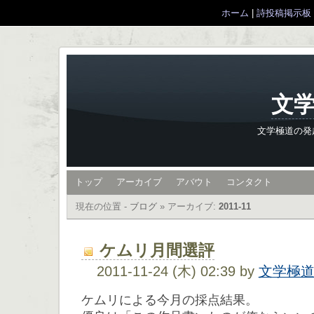
ホーム
|
詩投稿掲示板
文学
文学極道の発
トップ
アーカイブ
アバウト
コンタクト
現在の位置 -
ブログ
»
アーカイブ:
2011-11
ケムリ月間選評
2011-11-24 (木) 02:39 by
文学極
ケムリによる今月の採点結果。