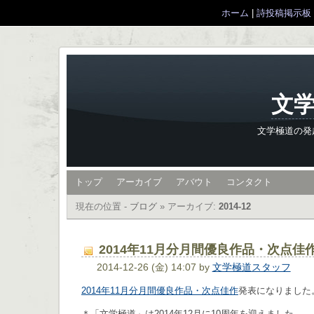
ホーム
|
詩投稿掲示板
文学
文学極道の発
トップ
アーカイブ
アバウト
コンタクト
現在の位置 -
ブログ
»
アーカイブ:
2014-12
2014年11月分月間優良作品・次点佳
2014-12-26 (金) 14:07 by
文学極道スタッフ
2014年11月分月間優良作品・次点佳作
発表になりました
＊「文学極道」は2014年12月に10周年を迎えました。